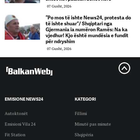
07 Gusht, 2026
“Po mos të ishte News24, protesta do
të ishte shuar”/ Shqiptari nga
Gjermania ia numëron Ramës: Na ka
vjedhur! Kjo është mundësia e fundit
për ndryshim
07 Gusht, 2026
EMISIONE NEWS24
KATEGORI
Autoktonët
Fillimi
Emisioni Vila 24
Minutë pas minute
Fit Station
Shqipëria