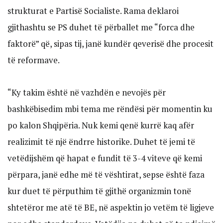
strukturat e Partisë Socialiste. Rama deklaroi
gjithashtu se PS duhet të përballet me “forca dhe
faktorë” që, sipas tij, janë kundër qeverisë dhe procesit
të reformave.
“Ky takim është në vazhdën e nevojës për
bashkëbisedim mbi tema me rëndësi për momentin ku
po kalon Shqipëria. Nuk kemi qenë kurrë kaq afër
realizimit të një ëndrre historike. Duhet të jemi të
vetëdijshëm që hapat e fundit të 3-4 viteve që kemi
përpara, janë edhe më të vështirat, sepse është faza
kur duet të përputhim të gjithë organizmin tonë
shtetëror me atë të BE, në aspektin jo vetëm të ligjeve