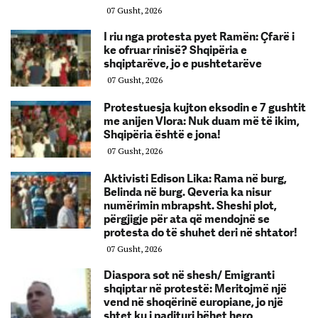
07 Gusht, 2026
I riu nga protesta pyet Ramën: Çfarë i
ke ofruar rinisë? Shqipëria e
shqiptarëve, jo e pushtetarëve
07 Gusht, 2026
Protestuesja kujton eksodin e 7 gushtit
me anijen Vlora: Nuk duam më të ikim,
Shqipëria është e jona!
07 Gusht, 2026
Aktivisti Edison Lika: Rama në burg,
Belinda në burg. Qeveria ka nisur
numërimin mbrapsht. Sheshi plot,
përgjigje për ata që mendojnë se
protesta do të shuhet deri në shtator!
07 Gusht, 2026
Diaspora sot në shesh/ Emigranti
shqiptar në protestë: Meritojmë një
vend në shoqërinë europiane, jo një
shtet ku i padituri bëhet hero