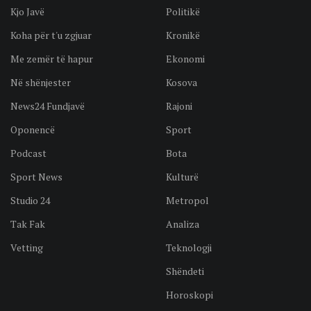
Kjo Javë
Politikë
Koha për t'u zgjuar
Kronikë
Me zemër të hapur
Ekonomi
Në shënjester
Kosova
News24 Fundjavë
Rajoni
Oponencë
Sport
Podcast
Bota
Sport News
Kulturë
Studio 24
Metropol
Tak Fak
Analiza
Vetting
Teknologji
Shëndeti
Horoskopi