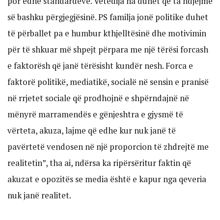
por edhe standardeve. Vetëdija na duhet që ta ndjejmë
së bashku përgjegjësinë. PS familja jonë politike duhet
të përballet pa e humbur kthjelltësinë dhe motivimin
për të shkuar më shpejt përpara me një tërësi forcash
e faktorësh që janë tërësisht kundër nesh. Forca e
faktorë politikë, mediatikë, socialë në sensin e pranisë
në rrjetet sociale që prodhojnë e shpërndajnë në
mënyrë marramendës e gënjeshtra e gjysmë të
vërteta, akuza, lajme që edhe kur nuk janë të
pavërtetë vendosen në një proporcion të zhdrejtë me
realitetin”, tha ai, ndërsa ka ripërsëritur faktin që
akuzat e opozitës se media është e kapur nga qeveria
nuk janë realitet.