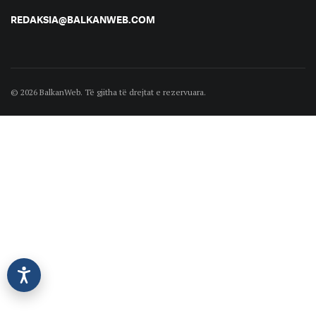
REDAKSIA@BALKANWEB.COM
© 2026 BalkanWeb. Të gjitha të drejtat e rezervuara.
©