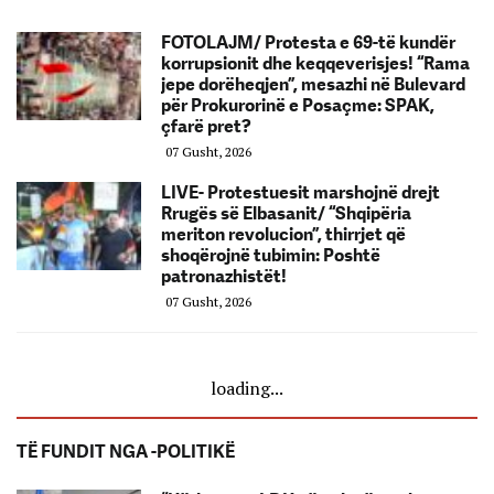
FOTOLAJM/ Protesta e 69-të kundër
korrupsionit dhe keqqeverisjes! “Rama
jepe dorëheqjen”, mesazhi në Bulevard
për Prokurorinë e Posaçme: SPAK,
çfarë pret?
07 Gusht, 2026
LIVE- Protestuesit marshojnë drejt
Rrugës së Elbasanit/ “Shqipëria
meriton revolucion”, thirrjet që
shoqërojnë tubimin: Poshtë
patronazhistët!
07 Gusht, 2026
loading...
TË FUNDIT NGA -POLITIKË