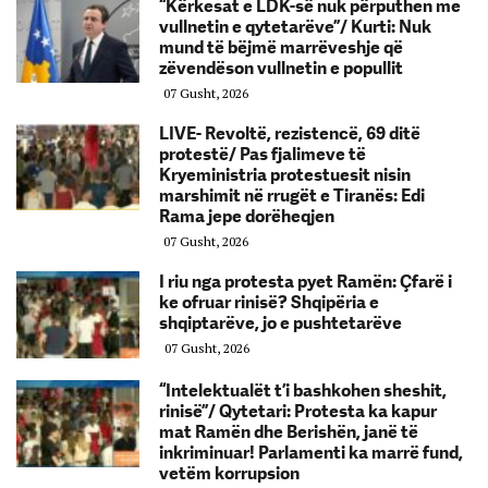
“Kërkesat e LDK-së nuk përputhen me
vullnetin e qytetarëve”/ Kurti: Nuk
mund të bëjmë marrëveshje që
zëvendëson vullnetin e popullit
07 Gusht, 2026
LIVE- Revoltë, rezistencë, 69 ditë
protestë/ Pas fjalimeve të
Kryeministria protestuesit nisin
marshimit në rrugët e Tiranës: Edi
Rama jepe dorëheqjen
07 Gusht, 2026
I riu nga protesta pyet Ramën: Çfarë i
ke ofruar rinisë? Shqipëria e
shqiptarëve, jo e pushtetarëve
07 Gusht, 2026
“Intelektualët t’i bashkohen sheshit,
rinisë”/ Qytetari: Protesta ka kapur
mat Ramën dhe Berishën, janë të
inkriminuar! Parlamenti ka marrë fund,
vetëm korrupsion