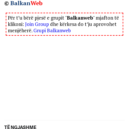
©
Balkan
Web
Për t’u bërë pjesë e grupit "
Balkanweb
" mjafton të
klikoni:
Join Group
dhe kërkesa do t’ju aprovohet
menjëherë.
Grupi Balkanweb
TË NGJASHME