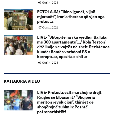
07 Gusht, 2026
FOTOLAJM/ “Ikin viganët, vijnë
mjeranët”, ironia therëse që vjen nga
protesta
07 Gusht, 2026
LIVE- “Shtëpitë na i ka vjedhur Balluku
me 300 apartamente”…/ Kola ‘feston’
ditëlindjen e vajzës në sheh: Rezistenca
kundër Ramës vazhdon! PS e
korruptuar, opozita e shitur
07 Gusht, 2026
KATEGORIA VIDEO
LIVE- Protestuesit marshojnë drejt
Rrugës së Elbasanit/ “Shqipëria
meriton revolucion”, thirrjet që
shoqërojnë tubimin: Poshtë
patronazhistët!