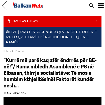
PREVIO
NEXT
BW FLASH NEWS
🔴LIVE | PROTESTA KUNDËR QEVERISË NË DITËN E
69-TË! QYTETARËT KËRKOJNË DORËHEQJEN E
RAMËS
Fillimi
>
-Politikë
“Kurrë më parë kaq afër ëndrrës për BE-
në!”/ Rama mbledh Asamblenë e PS në
Elbasan, thirrje socialistëve: Të mos e
humbim kthjelltësinë! Faktorët kundër
nesh…
10 Maj, 2026 12:56