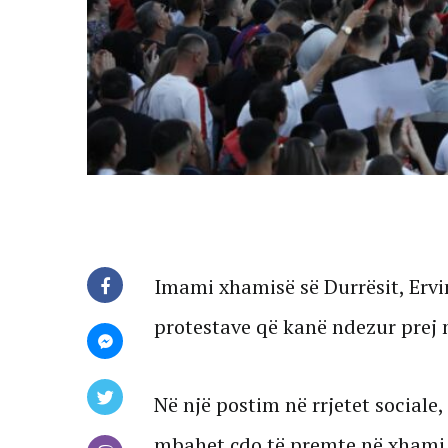
Imami xhamisë së Durrësit, Ervi
protestave që kanë ndezur prej n
Në një postim në rrjetet sociale,
mbahet çdo të premte në xhami, 