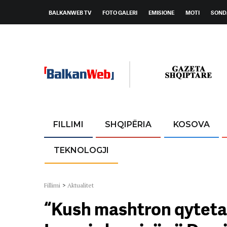
BALKANWEB TV
FOTO GALERI
EMISIONE
MOTI
SOND
FILLIMI
SHQIPËRIA
KOSOVA
TEKNOLOGJI
Fillimi
>
Aktualitet
“Kush mashtron qyteta