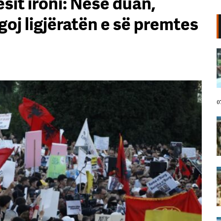
sit ironi: Nëse duan,
oj ligjëratën e së premtes
VIDEO/ Protestuesit marshojnë
drejt Rrugës së Elbasanit!
“Shqipëria meriton revolucion”,
thirrjet që shoqërojnë tubimin:
Poshtë patronazhistët!
07 Gusht, 2026
0
I riu nga protesta pyet Ramën:
Çfarë i ke ofruar rinisë? Shqipëria
e shqiptarëve, jo e pushtetarëve
07 Gusht, 2026
Protestuesja kujton eksodin e 7
gushtit me anijen Vlora: Nuk duam
më të ikim, Shqipëria është e jona!
07 Gusht, 2026