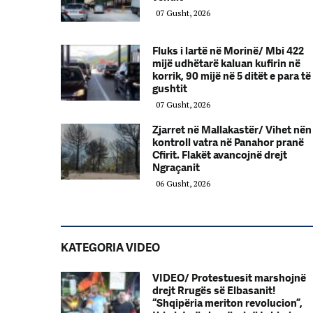
07 Gusht, 2026
Fluks i lartë në Morinë/ Mbi 422
mijë udhëtarë kaluan kufirin në
korrik, 90 mijë në 5 ditët e para të
gushtit
07 Gusht, 2026
Zjarret në Mallakastër/ Vihet nën
kontroll vatra në Panahor pranë
Cfirit. Flakët avancojnë drejt
Ngraçanit
06 Gusht, 2026
KATEGORIA VIDEO
VIDEO/ Protestuesit marshojnë
drejt Rrugës së Elbasanit!
“Shqipëria meriton revolucion”,