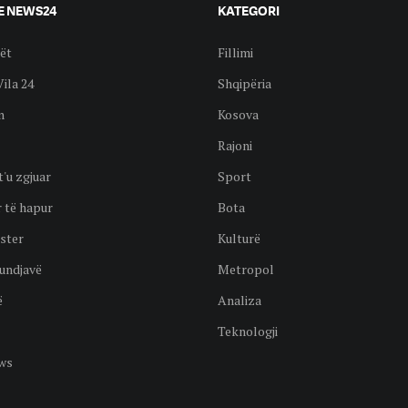
E NEWS24
KATEGORI
ët
Fillimi
Vila 24
Shqipëria
n
Kosova
Rajoni
t'u zgjuar
Sport
 të hapur
Bota
ster
Kulturë
undjavë
Metropol
ë
Analiza
Teknologji
ws