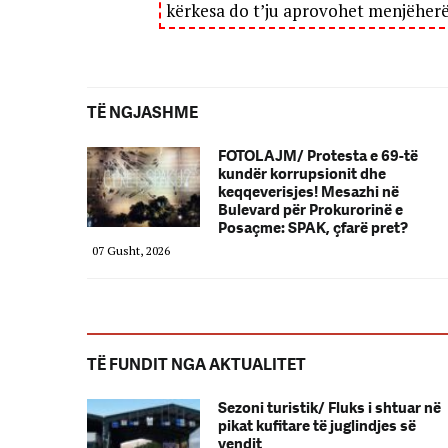
kërkesa do t’ju aprovohet menjëher
TË NGJASHME
FOTOLAJM/ Protesta e 69-të
kundër korrupsionit dhe
keqqeverisjes! Mesazhi në
Bulevard për Prokurorinë e
Posaçme: SPAK, çfarë pret?
07 Gusht, 2026
TË FUNDIT NGA AKTUALITET
Sezoni turistik/ Fluks i shtuar në
pikat kufitare të juglindjes së
vendit