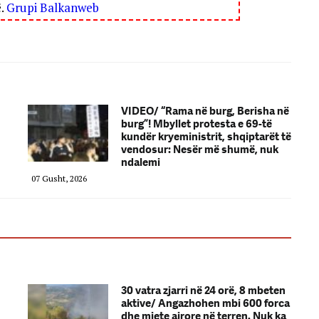
ë.
Grupi Balkanweb
VIDEO/ “Rama në burg, Berisha në
burg”! Mbyllet protesta e 69-të
kundër kryeministrit, shqiptarët të
vendosur: Nesër më shumë, nuk
ndalemi
07 Gusht, 2026
30 vatra zjarri në 24 orë, 8 mbeten
aktive/ Angazhohen mbi 600 forca
dhe mjete ajrore në terren. Nuk ka