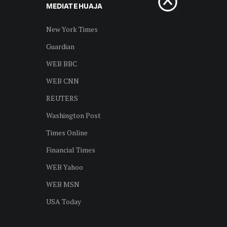
MEDIAT E HUAJA
New York Times
Guardian
WEB BBC
WEB CNN
REUTERS
Washington Post
Times Online
Financial Times
WEB Yahoo
WEB MSN
USA Today