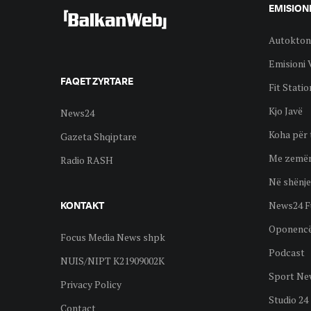
EMISION
Autokton
Emisioni 
FAQET ZYRTARE
Fit Statio
Kjo Javë
News24
Koha për 
Gazeta Shqiptare
Me zemër
Radio RASH
Në shënje
News24 F
KONTAKT
Oponenc
Focus Media News shpk
Podcast
NUIS/NIPT K21909002K
Sport Ne
Privacy Policy
Studio 24
Contact