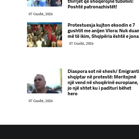
thirrjet që shoqërojnë tubimin:
Poshtë patronazhistët!
07 Gusht, 2026
Protestuesja kujton eksodin e 7
gushtit me anijen Vlora: Nuk dua
më të ikim, Shqipëria është e jona
07 Gusht, 2026
Diaspora sot në shesh/ Emigrant
shqiptar në protestë: Meritojmë
një vend në shoqërinë europiane,
jo një shtet ku i padituri bëhet
hero
07 Gusht, 2026