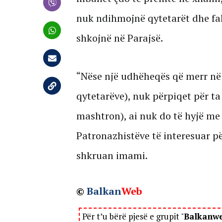
nuk ndihmojnë qytetarët dhe fak
shkojnë në Parajsë.
“Nëse një udhëheqës që merr në
qytetarëve), nuk përpiqet për ta
mashtron), ai nuk do të hyjë me 
Patronazhistëve të interesuar pë
shkruan imami.
©
Balkan
Web
Për t’u bërë pjesë e grupit "
Balkanw