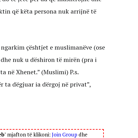
tin që këta persona nuk arrijnë të
 ngarkim çështjet e muslimanëve (ose
 dhe nuk u dëshiron të mirën (pra i
ta në Xhenet.” (Muslimi) P.s.
r ta dëgjuar ia dërgoj në privat”,
eb
" mjafton të klikoni:
Join Group
dhe