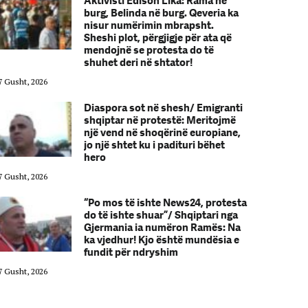
Aktivisti Edison Lika: Rama në
burg, Belinda në burg. Qeveria ka
nisur numërimin mbrapsht.
Sheshi plot, përgjigje për ata që
mendojnë se protesta do të
shuhet deri në shtator!
7 Gusht, 2026
07 Gusht, 2026
Diaspora sot në shesh/ Emigranti
shqiptar në protestë: Meritojmë
një vend në shoqërinë europiane,
jo një shtet ku i padituri bëhet
hero
7 Gusht, 2026
07 Gusht, 2026
“Po mos të ishte News24, protesta
do të ishte shuar”/ Shqiptari nga
Gjermania ia numëron Ramës: Na
ka vjedhur! Kjo është mundësia e
fundit për ndryshim
7 Gusht, 2026
07 Gusht, 2026