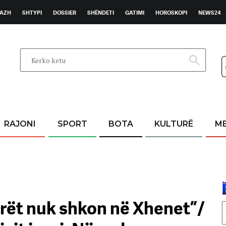
AZH
SHTYPI
DOSSIER
SHËNDETI
GATIMI
HOROSKOPI
NEWS24
RAJONI
SPORT
BOTA
KULTURË
M
rët nuk shkon në Xhenet”/