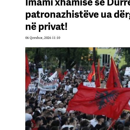
Imami xhamisë së Durrë
patronazhistëve ua dërg
në privat!
06 Qershor, 2026 11:10