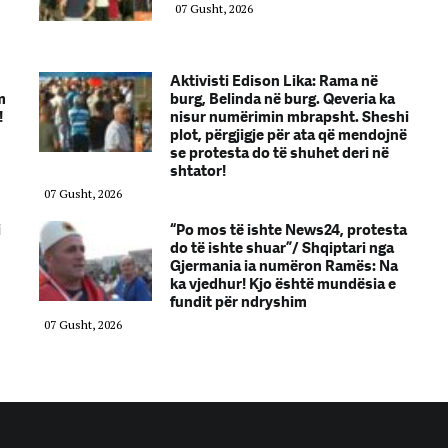
07 Gusht, 2026
Aktivisti Edison Lika: Rama në
m
burg, Belinda në burg. Qeveria ka
!
nisur numërimin mbrapsht. Sheshi
plot, përgjigje për ata që mendojnë
se protesta do të shuhet deri në
shtator!
07 Gusht, 2026
i
“Po mos të ishte News24, protesta
do të ishte shuar”/ Shqiptari nga
Gjermania ia numëron Ramës: Na
ka vjedhur! Kjo është mundësia e
fundit për ndryshim
07 Gusht, 2026