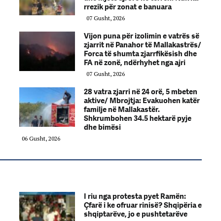
rrezik për zonat e banuara
07 Gusht, 2026
Vijon puna për izolimin e vatrës së
zjarrit në Panahor të Mallakastrës/
Forca të shumta zjarrfikësish dhe
FA në zonë, ndërhyhet nga ajri
07 Gusht, 2026
28 vatra zjarri në 24 orë, 5 mbeten
aktive/ Mbrojtja: Evakuohen katër
familje në Mallakastër.
Shkrumbohen 34.5 hektarë pyje
dhe bimësi
06 Gusht, 2026
I riu nga protesta pyet Ramën:
Çfarë i ke ofruar rinisë? Shqipëria e
shqiptarëve, jo e pushtetarëve