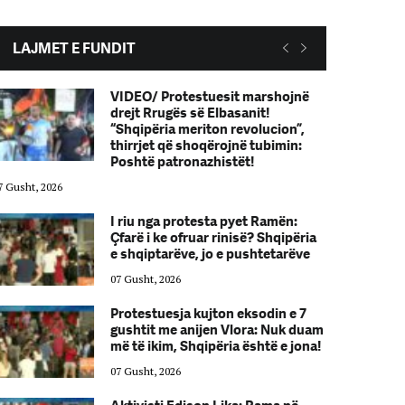
LAJMET E FUNDIT
VIDEO/ Protestuesit marshojnë
drejt Rrugës së Elbasanit!
“Shqipëria meriton revolucion”,
thirrjet që shoqërojnë tubimin:
Poshtë patronazhistët!
7 Gusht, 2026
07 Gusht, 2026
I riu nga protesta pyet Ramën:
Çfarë i ke ofruar rinisë? Shqipëria
e shqiptarëve, jo e pushtetarëve
07 Gusht, 2026
Protestuesja kujton eksodin e 7
gushtit me anijen Vlora: Nuk duam
më të ikim, Shqipëria është e jona!
07 Gusht, 2026