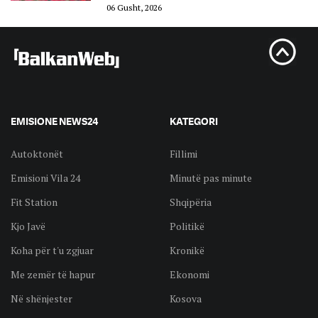
06 Gusht, 2026
EMISIONE NEWS24
KATEGORI
Autoktonët
Fillimi
Emisioni Vila 24
Minutë pas minute
Fit Station
Shqipëria
Kjo Javë
Politikë
Koha për t'u zgjuar
Kronikë
Me zemër të hapur
Ekonomi
Në shënjester
Kosova