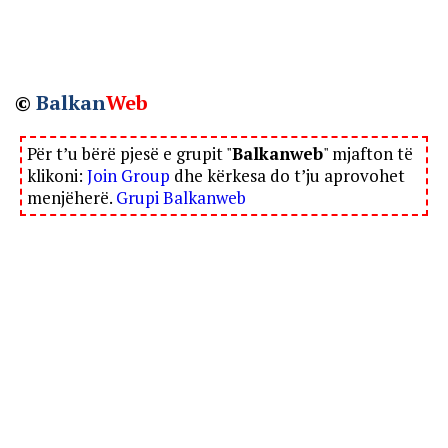
©
Balkan
Web
Për t’u bërë pjesë e grupit "
Balkanweb
" mjafton të
klikoni:
Join Group
dhe kërkesa do t’ju aprovohet
menjëherë.
Grupi Balkanweb