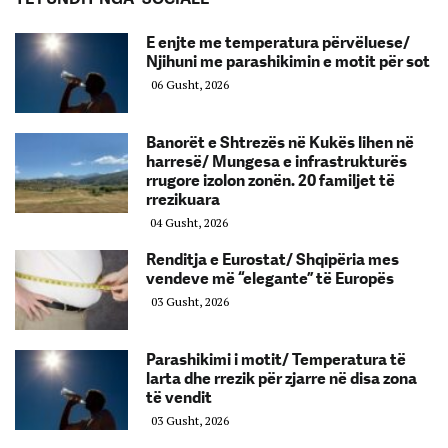
E enjte me temperatura përvëluese/
Njihuni me parashikimin e motit për sot
06 Gusht, 2026
Banorët e Shtrezës në Kukës lihen në
harresë/ Mungesa e infrastrukturës
rrugore izolon zonën. 20 familjet të
rrezikuara
04 Gusht, 2026
Renditja e Eurostat/ Shqipëria mes
vendeve më “elegante” të Europës
03 Gusht, 2026
Parashikimi i motit/ Temperatura të
larta dhe rrezik për zjarre në disa zona
të vendit
03 Gusht, 2026