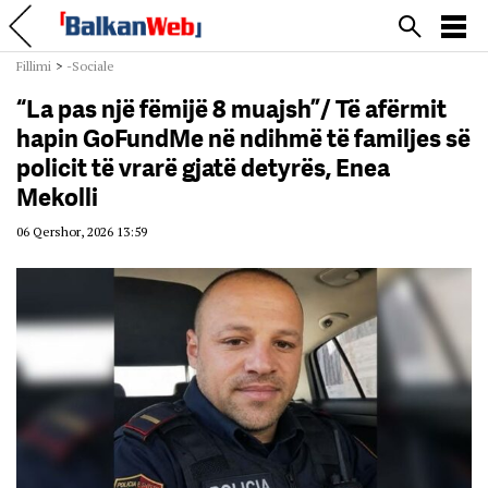
Fillimi
>
-Sociale
“La pas një fëmijë 8 muajsh”/ Të afërmit
hapin GoFundMe në ndihmë të familjes së
policit të vrarë gjatë detyrës, Enea
Mekolli
06 Qershor, 2026 13:59