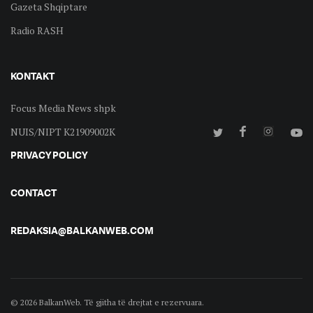
Gazeta Shqiptare
Radio RASH
KONTAKT
Focus Media News shpk
NUIS/NIPT K21909002K
PRIVACY POLICY
CONTACT
REDAKSIA@BALKANWEB.COM
© 2026 BalkanWeb. Të gjitha të drejtat e rezervuara.