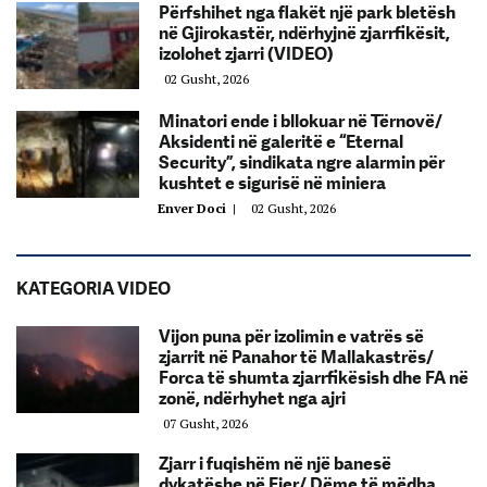
Përfshihet nga flakët një park bletësh
në Gjirokastër, ndërhyjnë zjarrfikësit,
izolohet zjarri (VIDEO)
02 Gusht, 2026
Minatori ende i bllokuar në Tërnovë/
Aksidenti në galeritë e “Eternal
Security”, sindikata ngre alarmin për
kushtet e sigurisë në miniera
Enver Doci
|
02 Gusht, 2026
KATEGORIA VIDEO
Vijon puna për izolimin e vatrës së
zjarrit në Panahor të Mallakastrës/
Forca të shumta zjarrfikësish dhe FA në
zonë, ndërhyhet nga ajri
07 Gusht, 2026
Zjarr i fuqishëm në një banesë
dykatëshe në Fier/ Dëme të mëdha