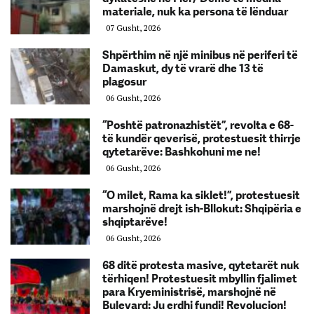
materiale, nuk ka persona të lënduar
07 Gusht, 2026
Shpërthim në një minibus në periferi të
Damaskut, dy të vrarë dhe 13 të
plagosur
06 Gusht, 2026
“Poshtë patronazhistët”, revolta e 68-
të kundër qeverisë, protestuesit thirrje
qytetarëve: Bashkohuni me ne!
06 Gusht, 2026
“O milet, Rama ka siklet!”, protestuesit
marshojnë drejt ish-Bllokut: Shqipëria e
shqiptarëve!
06 Gusht, 2026
68 ditë protesta masive, qytetarët nuk
tërhiqen! Protestuesit mbyllin fjalimet
para Kryeministrisë, marshojnë në
Bulevard: Ju erdhi fundi! Revolucion!