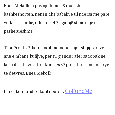
Enea Mekolli la pas një fëmijë 8 muajsh,
bashkëshorten, nënën dhe babain e tij ndërsa më parë
vëllai i tij, polic, ndërroi jetë nga një sëmundje e
pashërueshme.
Të afërmit kërkojnë ndihmë nëpërmjet shqiptarëve
anë e mbanë kufijve, për tu gjendur afër sadopak në
këto ditë të vështirë familjes së policit të rënë në krye
të detyrës, Enea Mekolli
GoFundMe
Linku ku mund të kontribuoni: