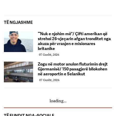
TË NGJASHME
“‘Nuk e njohim më”/ Çifti amerikan që
strehoi 26-vjeçarin afgan tronditet nga
akuza për vrasjen e misionares
britanike
07 Gusht, 2026
Zogu në motor anulon fluturimin drejt
Gjermanisë/ 150 pasagjerë bllokohen
në aeroportin e Selanikut
07 Gusht, 2026
loading...
TË FUNDIT NGA -SOCIALE