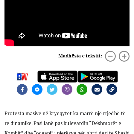
Madhësia e tekstit:
Protesta masive në kryeqytet ka marrë një rrjedhë të
re dinamike. Pasi lanë pas bulevardin “Dëshmorët e
Kombit” dhe “oqeani” i njerëzve qëu shtri deri te Sheshi