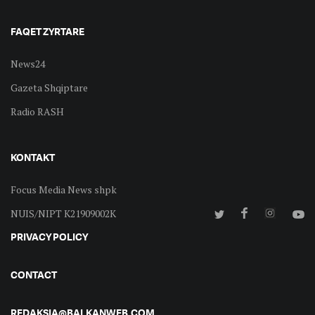
FAQET ZYRTARE
News24
Gazeta Shqiptare
Radio RASH
KONTAKT
Focus Media News shpk
NUIS/NIPT K21909002K
PRIVACY POLICY
CONTACT
REDAKSIA@BALKANWEB.COM