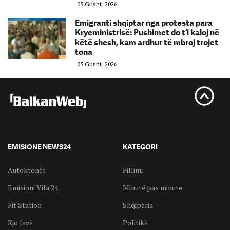
05 Gusht, 2026
Emigranti shqiptar nga protesta para
Kryeministrisë: Pushimet do t’i kaloj në
këtë shesh, kam ardhur të mbroj trojet
tona
05 Gusht, 2026
EMISIONE NEWS24
KATEGORI
Autoktonët
Fillimi
Emisioni Vila 24
Minutë pas minute
Fit Station
Shqipëria
Kjo Javë
Politikë