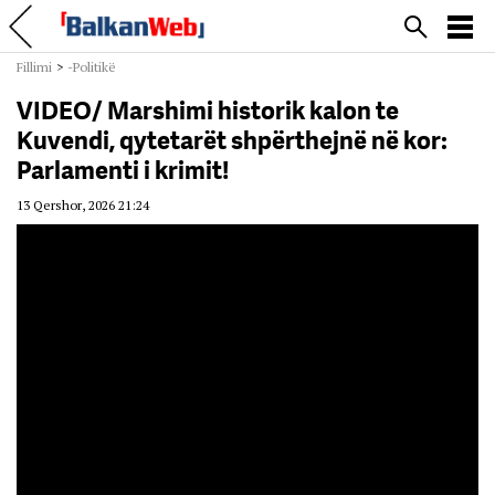
Fillimi
>
-Politikë
VIDEO/ Marshimi historik kalon te
Kuvendi, qytetarët shpërthejnë në kor:
Parlamenti i krimit!
13 Qershor, 2026 21:24