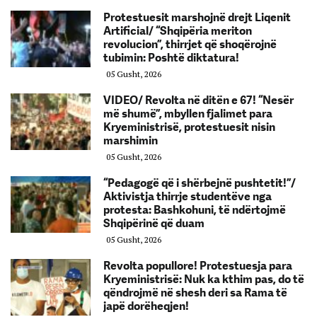
Protestuesit marshojnë drejt Liqenit
Artificial/ “Shqipëria meriton
revolucion”, thirrjet që shoqërojnë
tubimin: Poshtë diktatura!
05 Gusht, 2026
VIDEO/ Revolta në ditën e 67! “Nesër
më shumë”, mbyllen fjalimet para
Kryeministrisë, protestuesit nisin
marshimin
05 Gusht, 2026
“Pedagogë që i shërbejnë pushtetit!”/
Aktivistja thirrje studentëve nga
protesta: Bashkohuni, të ndërtojmë
Shqipërinë që duam
05 Gusht, 2026
Revolta popullore! Protestuesja para
Kryeministrisë: Nuk ka kthim pas, do të
qëndrojmë në shesh deri sa Rama të
japë dorëheqjen!