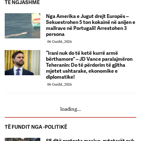
TË NGJASHME
Nga Amerika e Jugut drejt Europës –
Sekuestrohen 5 ton kokainë në anijen e
mallrave në Portugali! Arrestohen 3
persona
06 Gusht, 2026
“Irani nuk do të ketë kurrë armë
bërthamore” – JD Vance paralajmëron
Teheranin: Do të përdorim të gjitha
mjetet ushtarake, ekonomike e
diplomatike!
06 Gusht, 2026
loading...
TË FUNDIT NGA -POLITIKË
68 ditë protesta masive, qytetarët nuk