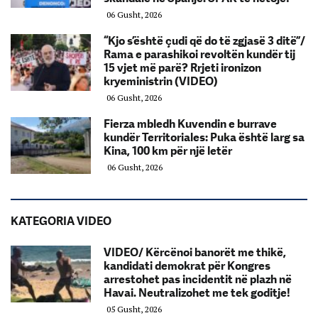
06 Gusht, 2026
“Kjo s’është çudi që do të zgjasë 3 ditë”/
Rama e parashikoi revoltën kundër tij
15 vjet më parë? Rrjeti ironizon
kryeministrin (VIDEO)
06 Gusht, 2026
Fierza mbledh Kuvendin e burrave
kundër Territoriales: Puka është larg sa
Kina, 100 km për një letër
06 Gusht, 2026
KATEGORIA VIDEO
VIDEO/ Kërcënoi banorët me thikë,
kandidati demokrat për Kongres
arrestohet pas incidentit në plazh në
Havai. Neutralizohet me tek goditje!
05 Gusht, 2026