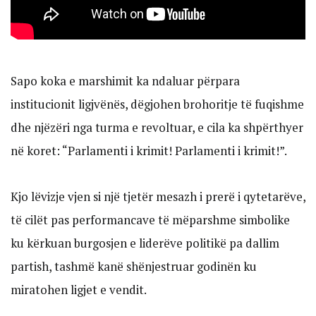
Sapo koka e marshimit ka ndaluar përpara
institucionit ligjvënës, dëgjohen brohoritje të fuqishme
dhe njëzëri nga turma e revoltuar, e cila ka shpërthyer
në koret: “Parlamenti i krimit! Parlamenti i krimit!”.
Kjo lëvizje vjen si një tjetër mesazh i prerë i qytetarëve,
të cilët pas performancave të mëparshme simbolike
ku kërkuan burgosjen e liderëve politikë pa dallim
partish, tashmë kanë shënjestruar godinën ku
miratohen ligjet e vendit.