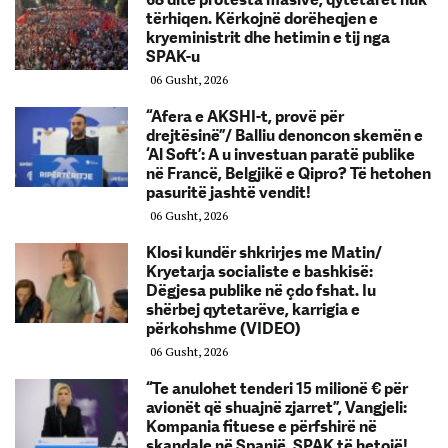
tërhiqen. Kërkojnë dorëheqjen e
kryeministrit dhe hetimin e tij nga
SPAK-u
06 Gusht, 2026
“Afera e AKSHI-t, provë për
drejtësinë”/ Balliu denoncon skemën e
‘Al Soft’: A u investuan paratë publike
në Francë, Belgjikë e Qipro? Të hetohen
pasuritë jashtë vendit!
06 Gusht, 2026
Klosi kundër shkrirjes me Matin/
Kryetarja socialiste e bashkisë:
Dëgjesa publike në çdo fshat. Iu
shërbej qytetarëve, karrigia e
përkohshme (VIDEO)
06 Gusht, 2026
“Te anulohet tenderi 15 milionë € për
avionët që shuajnë zjarret”, Vangjeli:
Kompania fituese e përfshirë në
skandale në Spanjë. SPAK të hetojë!