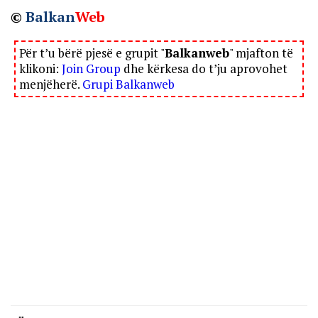
©
Balkan
Web
Për t’u bërë pjesë e grupit "
Balkanweb
" mjafton të
klikoni:
Join Group
dhe kërkesa do t’ju aprovohet
menjëherë.
Grupi Balkanweb