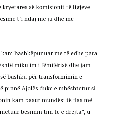
 e kryetares së komisionit të ligjeve
ësime t’i ndaj me ju dhe me
or kam bashkëpunuar me të edhe para
 është miku im i fëmijërisë dhe jam
 së bashku për transformimin e
në pranë Ajolës duke e mbështetur si
rionin kam pasur mundësi të flas më
smetuar besimin tim te e drejta”, u