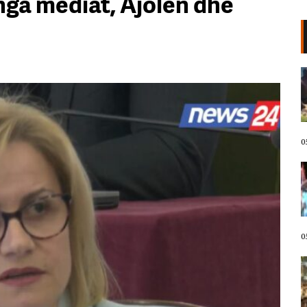
 nga mediat, Ajolën dhe
VIDEO/ Kërcënoi banorët me
thikë, kandidati demokrat për
Kongres arrestohet pas incidentit
në plazh në Havai. Neutralizohet
me tek goditje!
05 Gusht, 2026
0
Protestuesit marshojnë drejt
Liqenit Artificial/ “Shqipëria
meriton revolucion”, thirrjet që
shoqërojnë tubimin: Poshtë
diktatura!
05 Gusht, 2026
0
LIVE- Revolta në ditën e 67! “Nesër
më shumë”, mbyllen fjalimet para
Kryeministrisë, protestuesit nisin
marshimin