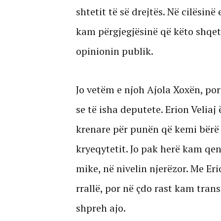
shtetit të së drejtës. Në cilësinë
kam përgjegjësinë që këto shqet
opinionin publik.
Jo vetëm e njoh Ajola Xoxën, p
se të isha deputete. Erion Veliaj
krenare për punën që kemi bërë
kryeqytetit. Jo pak herë kam qe
mike, në nivelin njerëzor. Me E
rrallë, por në çdo rast kam tran
shpreh ajo.