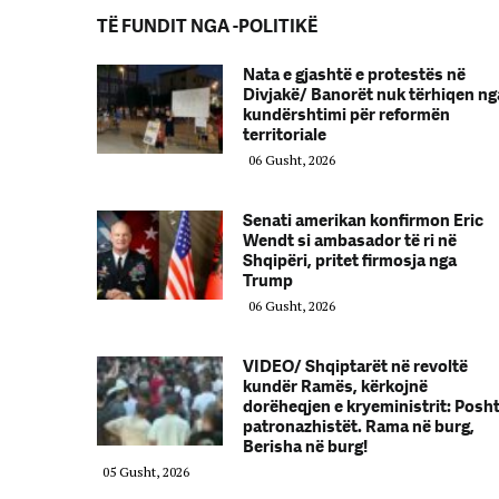
TË FUNDIT NGA -POLITIKË
Nata e gjashtë e protestës në
Divjakë/ Banorët nuk tërhiqen ng
kundërshtimi për reformën
territoriale
06 Gusht, 2026
Senati amerikan konfirmon Eric
Wendt si ambasador të ri në
Shqipëri, pritet firmosja nga
Trump
06 Gusht, 2026
VIDEO/ Shqiptarët në revoltë
kundër Ramës, kërkojnë
dorëheqjen e kryeministrit: Posh
patronazhistët. Rama në burg,
Berisha në burg!
05 Gusht, 2026