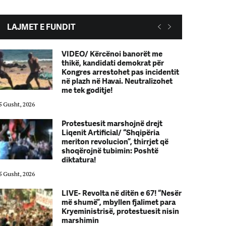
LAJMET E FUNDIT
VIDEO/ Kërcënoi banorët me
thikë, kandidati demokrat për
Kongres arrestohet pas incidentit
në plazh në Havai. Neutralizohet
me tek goditje!
5 Gusht, 2026
05 Gusht, 2026
Protestuesit marshojnë drejt
Liqenit Artificial/ “Shqipëria
meriton revolucion”, thirrjet që
shoqërojnë tubimin: Poshtë
diktatura!
5 Gusht, 2026
05 Gusht, 2026
LIVE- Revolta në ditën e 67! “Nesër
më shumë”, mbyllen fjalimet para
Kryeministrisë, protestuesit nisin
marshimin