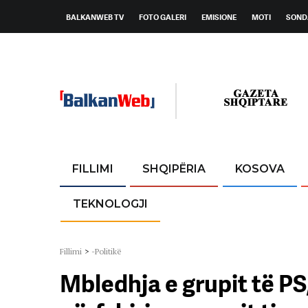
BALKANWEB TV
FOTO GALERI
EMISIONE
MOTI
SOND
FILLIMI
SHQIPËRIA
KOSOVA
TEKNOLOGJI
Fillimi
>
-Politikë
Mbledhja e grupit të P