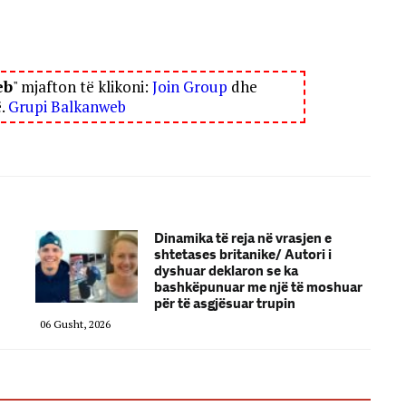
eb
" mjafton të klikoni:
Join Group
dhe
ë.
Grupi Balkanweb
Dinamika të reja në vrasjen e
shtetases britanike/ Autori i
dyshuar deklaron se ka
bashkëpunuar me një të moshuar
për të asgjësuar trupin
06 Gusht, 2026