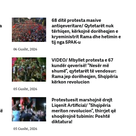
68 ditë protesta masive
a
antiqeveritare/ Qytetarët nuk
tërhiqen, kërkojnë dorëheqjen e
kryeministrit Rama dhe hetimin e
tij nga SPAK-u
06 Gusht, 2026
VIDEO/ Mbyllet protesta e 67
kundër qeverisë! “Nesër më
shumë”, qytetarët të vendosur:
Rama jep dorëheqjen, Shqipëria
kërkon revolucion
05 Gusht, 2026
Protestuesit marshojnë drejt
Liqenit Artificial/ “Shqipëria
të
meriton revolucion”, thirrjet që
shoqërojnë tubimin: Poshtë
diktatura!
05 Gusht, 2026