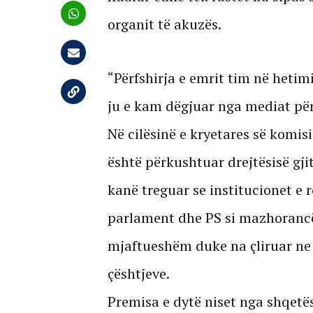
organit të akuzës.
“Përfshirja e emrit tim në hetimi
ju e kam dëgjuar nga mediat për
Në cilësinë e kryetares së komisi
është përkushtuar drejtësisë gjit
kanë treguar se institucionet e re
parlament dhe PS si mazhorancë
mjaftueshëm duke na çliruar ne
çështjeve.
Premisa e dytë niset nga shqetës