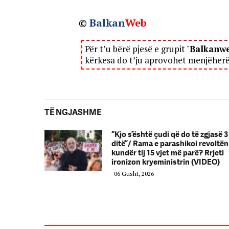
©
Balkan
Web
Për t’u bërë pjesë e grupit "
Balkanw
kërkesa do t’ju aprovohet menjëher
TË NGJASHME
“Kjo s’është çudi që do të zgjasë 3
ditë”/ Rama e parashikoi revoltën
kundër tij 15 vjet më parë? Rrjeti
ironizon kryeministrin (VIDEO)
06 Gusht, 2026