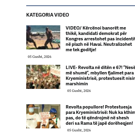
KATEGORIA VIDEO
VIDEO/ Kërcënoi banorët me
thikë, kandidati demokrat për
Kongres arrestohet pas incidenti
në plazh në Havai. Neutralizohet
me tek goditje!
05 Gusht, 2026
LIVE- Revolta në ditën e 67! “Nes
më shumë”, mbyllen fjalimet para
Kryeministrisë, protestuesit nisi
marshimin
05 Gusht, 2026
Revolta popullore! Protestuesja
para Kryeministrisë: Nuk ka kthi
pas, do të qëndrojmë në shesh
deri sa Rama të japë dorëheqjen!
05 Gusht, 2026