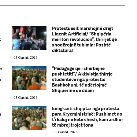
Protestuesit marshojnë drejt
Liqenit Artificial/ “Shqipëria
t
meriton revolucion”, thirrjet që
shoqërojnë tubimin: Poshtë
diktatura!
05 Gusht, 2026
ër
“Pedagogë që i shërbejnë
pushtetit!”/ Aktivistja thirrje
n
studentëve nga protesta:
Bashkohuni, të ndërtojmë
Shqipërinë që duam
05 Gusht, 2026
Emigranti shqiptar nga protesta
m
para Kryeministrisë: Pushimet do
t’i kaloj në këtë shesh, kam ardhur
të mbroj trojet tona
05 Gusht, 2026