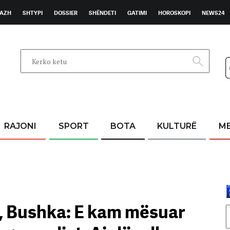
AZH
SHTYPI
DOSSIER
SHËNDETI
GATIMI
HOROSKOPI
NEWS24
RAJONI
SPORT
BOTA
KULTURË
M
S, Bushka: E kam mësuar