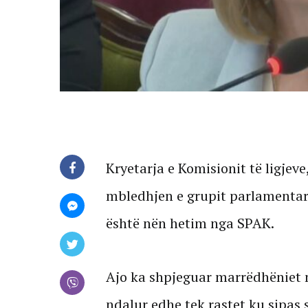
Kryetarja e Komisionit të ligjeve
mbledhjen e grupit parlamentar t
është nën hetim nga SPAK.
Ajo ka shpjeguar marrëdhëniet m
ndalur edhe tek rastet ku sipas 