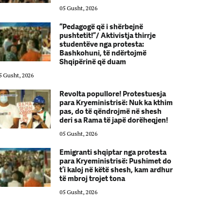
05 Gusht, 2026
“Pedagogë që i shërbejnë
pushtetit!”/ Aktivistja thirrje
studentëve nga protesta:
Bashkohuni, të ndërtojmë
Shqipërinë që duam
5 Gusht, 2026
05 Gusht, 2026
Revolta popullore! Protestuesja
para Kryeministrisë: Nuk ka kthim
pas, do të qëndrojmë në shesh
deri sa Rama të japë dorëheqjen!
05 Gusht, 2026
Emigranti shqiptar nga protesta
para Kryeministrisë: Pushimet do
t’i kaloj në këtë shesh, kam ardhur
të mbroj trojet tona
05 Gusht, 2026