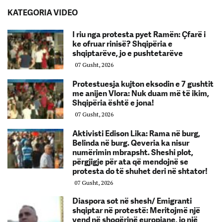
KATEGORIA VIDEO
I riu nga protesta pyet Ramën: Çfarë i
ke ofruar rinisë? Shqipëria e
shqiptarëve, jo e pushtetarëve
07 Gusht, 2026
Protestuesja kujton eksodin e 7 gushtit
me anijen Vlora: Nuk duam më të ikim,
Shqipëria është e jona!
07 Gusht, 2026
Aktivisti Edison Lika: Rama në burg,
Belinda në burg. Qeveria ka nisur
numërimin mbrapsht. Sheshi plot,
përgjigje për ata që mendojnë se
protesta do të shuhet deri në shtator!
07 Gusht, 2026
Diaspora sot në shesh/ Emigranti
shqiptar në protestë: Meritojmë një
vend në shoqërinë europiane, jo një