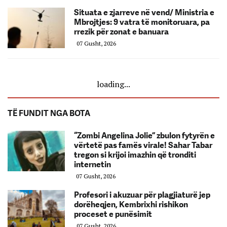
Situata e zjarreve në vend/ Ministria e
Mbrojtjes: 9 vatra të monitoruara, pa
rrezik për zonat e banuara
07 Gusht, 2026
loading...
TË FUNDIT NGA BOTA
“Zombi Angelina Jolie” zbulon fytyrën e
vërtetë pas famës virale! Sahar Tabar
tregon si krijoi imazhin që tronditi
internetin
07 Gusht, 2026
Profesori i akuzuar për plagjiaturë jep
dorëheqjen, Kembrixhi rishikon
proceset e punësimit
07 Gusht, 2026