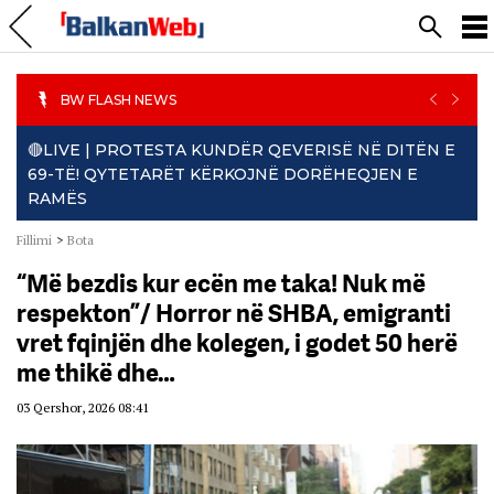
PREVIO
NEXT
BW FLASH NEWS
🔴LIVE | PROTESTA KUNDËR QEVERISË NË DITËN E
69-TË! QYTETARËT KËRKOJNË DORËHEQJEN E
RAMËS
Fillimi
>
Bota
“Më bezdis kur ecën me taka! Nuk më
respekton”/ Horror në SHBA, emigranti
vret fqinjën dhe kolegen, i godet 50 herë
me thikë dhe…
03 Qershor, 2026 08:41