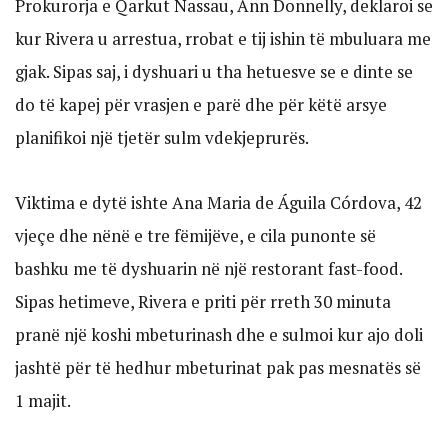
Prokurorja e Qarkut Nassau, Ann Donnelly, deklaroi se
kur Rivera u arrestua, rrobat e tij ishin të mbuluara me
gjak. Sipas saj, i dyshuari u tha hetuesve se e dinte se
do të kapej për vrasjen e parë dhe për këtë arsye
planifikoi një tjetër sulm vdekjeprurës.
Viktima e dytë ishte Ana Maria de Águila Córdova, 42
vjeçe dhe nënë e tre fëmijëve, e cila punonte së
bashku me të dyshuarin në një restorant fast-food.
Sipas hetimeve, Rivera e priti për rreth 30 minuta
pranë një koshi mbeturinash dhe e sulmoi kur ajo doli
jashtë për të hedhur mbeturinat pak pas mesnatës së
1 majit.