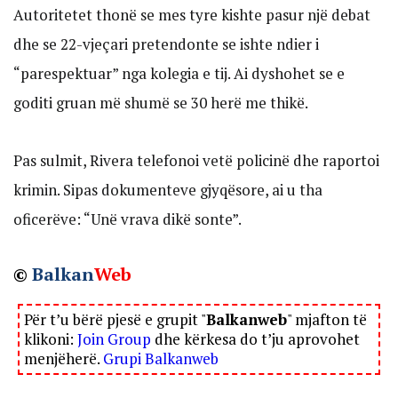
Autoritetet thonë se mes tyre kishte pasur një debat
dhe se 22-vjeçari pretendonte se ishte ndier i
“parespektuar” nga kolegia e tij. Ai dyshohet se e
goditi gruan më shumë se 30 herë me thikë.
Pas sulmit, Rivera telefonoi vetë policinë dhe raportoi
krimin. Sipas dokumenteve gjyqësore, ai u tha
oficerëve: “Unë vrava dikë sonte”.
©
Balkan
Web
Për t’u bërë pjesë e grupit "
Balkanweb
" mjafton të
klikoni:
Join Group
dhe kërkesa do t’ju aprovohet
menjëherë.
Grupi Balkanweb