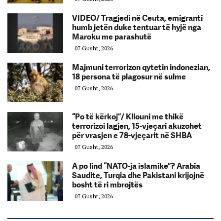
VIDEO/ Tragjedi në Ceuta, emigranti
humb jetën duke tentuar të hyjë nga
Maroku me parashutë
07 Gusht, 2026
Majmuni terrorizon qytetin indonezian,
18 persona të plagosur në sulme
07 Gusht, 2026
“Po të kërkoj”/ Kllouni me thikë
terrorizoi lagjen, 15-vjeçari akuzohet
për vrasjen e 78-vjeçarit në SHBA
07 Gusht, 2026
A po lind “NATO-ja islamike”? Arabia
Saudite, Turqia dhe Pakistani krijojnë
bosht të ri mbrojtës
07 Gusht, 2026