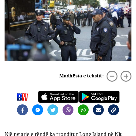
Madhësia e tekstit:
Një ngjarje e rëndë ka tronditur Long Island në Nju