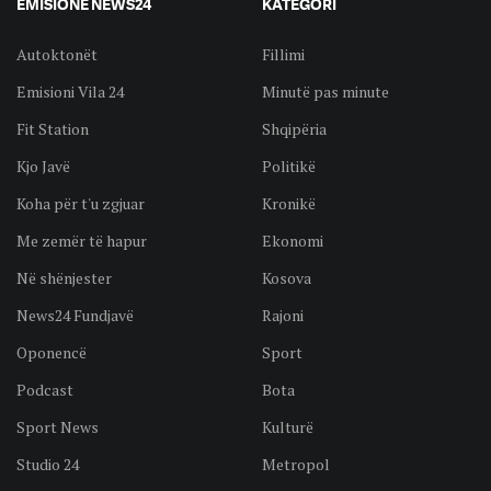
EMISIONE NEWS24
KATEGORI
Autoktonët
Fillimi
Emisioni Vila 24
Minutë pas minute
Fit Station
Shqipëria
Kjo Javë
Politikë
Koha për t'u zgjuar
Kronikë
Me zemër të hapur
Ekonomi
Në shënjester
Kosova
News24 Fundjavë
Rajoni
Oponencë
Sport
Podcast
Bota
Sport News
Kulturë
Studio 24
Metropol