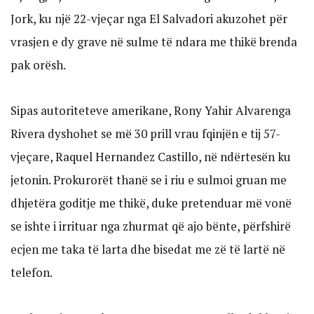
Jork, ku një 22-vjeçar nga El Salvadori akuzohet për
vrasjen e dy grave në sulme të ndara me thikë brenda
pak orësh.
Sipas autoriteteve amerikane, Rony Yahir Alvarenga
Rivera dyshohet se më 30 prill vrau fqinjën e tij 57-
vjeçare, Raquel Hernandez Castillo, në ndërtesën ku
jetonin. Prokurorët thanë se i riu e sulmoi gruan me
dhjetëra goditje me thikë, duke pretenduar më vonë
se ishte i irrituar nga zhurmat që ajo bënte, përfshirë
ecjen me taka të larta dhe bisedat me zë të lartë në
telefon.