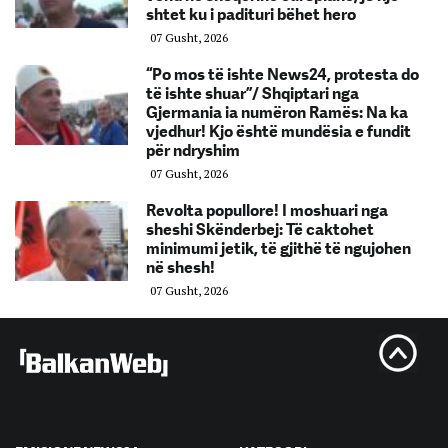
shtet ku i padituri bëhet hero
07 Gusht, 2026
“Po mos të ishte News24, protesta do
të ishte shuar”/ Shqiptari nga
Gjermania ia numëron Ramës: Na ka
vjedhur! Kjo është mundësia e fundit
për ndryshim
07 Gusht, 2026
Revolta popullore! I moshuari nga
sheshi Skënderbej: Të caktohet
minimumi jetik, të gjithë të ngujohen
në shesh!
07 Gusht, 2026