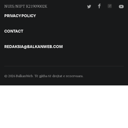
NUIS/NIPT K21909002K
PRIVACY POLICY
CONTACT
REDAKSIA@BALKANWEB.COM
© 2026 BalkanWeb. Të gjitha të drejtat e rezervuara.
©