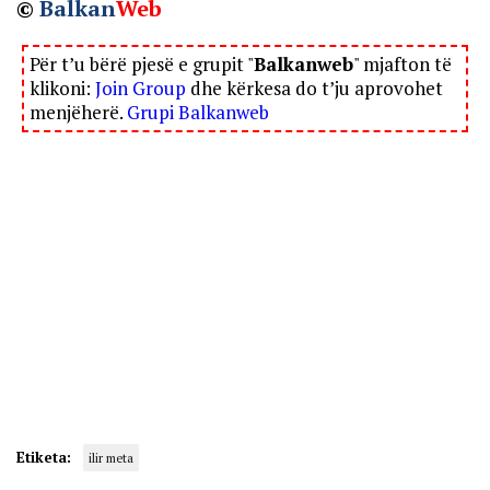
©
Balkan
Web
Për t’u bërë pjesë e grupit "
Balkanweb
" mjafton të
klikoni:
Join Group
dhe kërkesa do t’ju aprovohet
menjëherë.
Grupi Balkanweb
Etiketa:
ilir meta