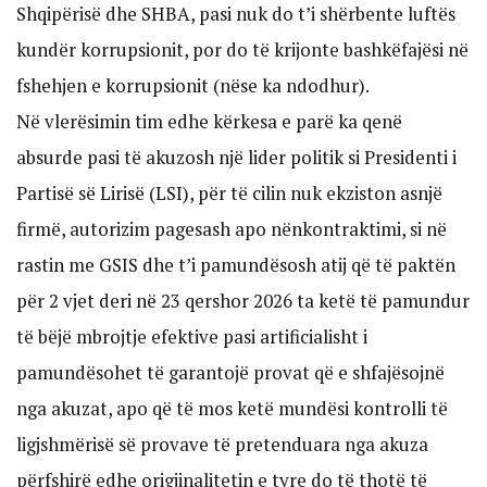
Shqipërisë dhe SHBA, pasi nuk do t’i shërbente luftës
kundër korrupsionit, por do të krijonte bashkëfajësi në
fshehjen e korrupsionit (nëse ka ndodhur).
Në vlerësimin tim edhe kërkesa e parë ka qenë
absurde pasi të akuzosh një lider politik si Presidenti i
Partisë së Lirisë (LSI), për të cilin nuk ekziston asnjë
firmë, autorizim pagesash apo nënkontraktimi, si në
rastin me GSIS dhe t’i pamundësosh atij që të paktën
për 2 vjet deri në 23 qershor 2026 ta ketë të pamundur
të bëjë mbrojtje efektive pasi artificialisht i
pamundësohet të garantojë provat që e shfajësojnë
nga akuzat, apo që të mos ketë mundësi kontrolli të
ligjshmërisë së provave të pretenduara nga akuza
përfshirë edhe origjinalitetin e tyre do të thotë të