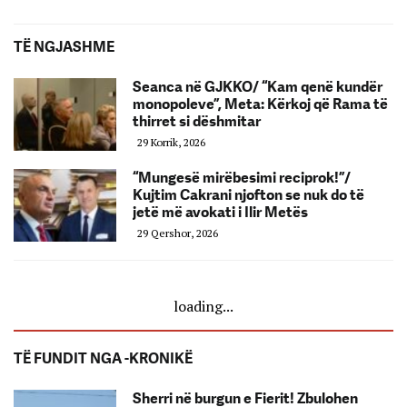
TË NGJASHME
Seanca në GJKKO/ “Kam qenë kundër
monopoleve”, Meta: Kërkoj që Rama të
thirret si dëshmitar
29 Korrik, 2026
“Mungesë mirëbesimi reciprok!”/
Kujtim Cakrani njofton se nuk do të
jetë më avokati i Ilir Metës
29 Qershor, 2026
loading...
TË FUNDIT NGA -KRONIKË
Sherri në burgun e Fierit! Zbulohen