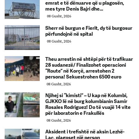
emrat e të dënuarve që u plagosën,
mes tyre Denis Bajri dhe…
08 Gusht, 2026
Sherr në burgun e Fierit, dy të burgosur
përfundojnë në spital
08 Gusht, 2026
Theu arrestin në shtëpi për të trafikuar
28 sudanezë/ Finalizohet operacioni
“Route” në Korçë, arrestohen 2
persona! Sekuestrohen 6500 euro
08 Gusht, 2026
Njihej si “kimisti” – U kap në Kolumbi,
GJKKO lë në burg kolumbianin Samir
Rosales Rodriguez! Do të vuajë 14 vite
për laboratorin e Frakullës
08 Gusht, 2026
Aksident i trefishtë në aksin Lezhë-
Laç, plagoset një person