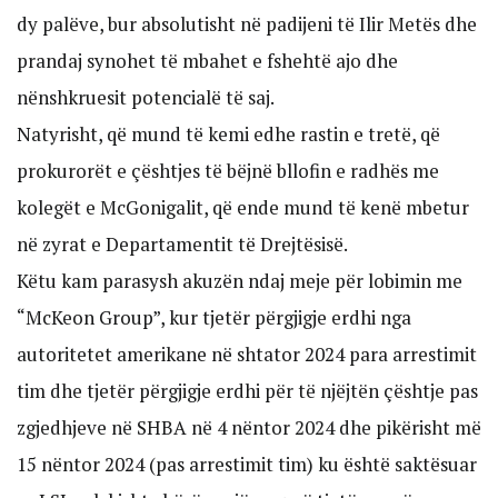
dy palëve, bur absolutisht në padijeni të Ilir Metës dhe
prandaj synohet të mbahet e fshehtë ajo dhe
nënshkruesit potencialë të saj.
Natyrisht, që mund të kemi edhe rastin e tretë, që
prokurorët e çështjes të bëjnë bllofin e radhës me
kolegët e McGonigalit, që ende mund të kenë mbetur
në zyrat e Departamentit të Drejtësisë.
Këtu kam parasysh akuzën ndaj meje për lobimin me
“McKeon Group”, kur tjetër përgjigje erdhi nga
autoritetet amerikane në shtator 2024 para arrestimit
tim dhe tjetër përgjigje erdhi për të njëjtën çështje pas
zgjedhjeve në SHBA në 4 nëntor 2024 dhe pikërisht më
15 nëntor 2024 (pas arrestimit tim) ku është saktësuar