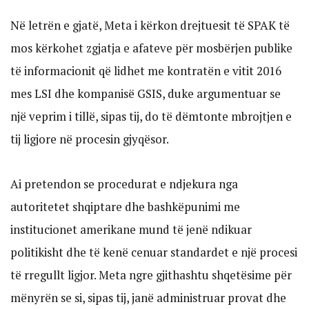
Në letrën e gjatë, Meta i kërkon drejtuesit të SPAK të
mos kërkohet zgjatja e afateve për mosbërjen publike
të informacionit që lidhet me kontratën e vitit 2016
mes LSI dhe kompanisë GSIS, duke argumentuar se
një veprim i tillë, sipas tij, do të dëmtonte mbrojtjen e
tij ligjore në procesin gjyqësor.
Ai pretendon se procedurat e ndjekura nga
autoritetet shqiptare dhe bashkëpunimi me
institucionet amerikane mund të jenë ndikuar
politikisht dhe të kenë cenuar standardet e një procesi
të rregullt ligjor. Meta ngre gjithashtu shqetësime për
mënyrën se si, sipas tij, janë administruar provat dhe