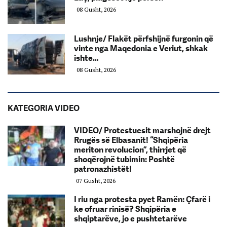
08 Gusht, 2026
Lushnje/ Flakët përfshijnë furgonin që
vinte nga Maqedonia e Veriut, shkak
ishte…
08 Gusht, 2026
KATEGORIA VIDEO
VIDEO/ Protestuesit marshojnë drejt
Rrugës së Elbasanit! “Shqipëria
meriton revolucion”, thirrjet që
shoqërojnë tubimin: Poshtë
patronazhistët!
07 Gusht, 2026
I riu nga protesta pyet Ramën: Çfarë i
ke ofruar rinisë? Shqipëria e
shqiptarëve, jo e pushtetarëve