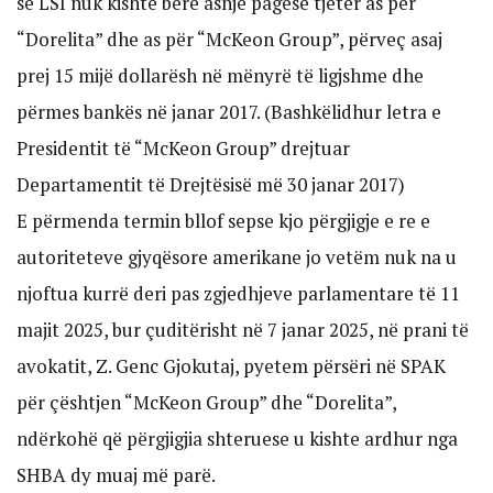
se LSI nuk kishte bërë asnjë pagesë tjetër as për
“Dorelita” dhe as për “McKeon Group”, përveç asaj
prej 15 mijë dollarësh në mënyrë të ligjshme dhe
përmes bankës në janar 2017. (Bashkëlidhur letra e
Presidentit të “McKeon Group” drejtuar
Departamentit të Drejtësisë më 30 janar 2017)
E përmenda termin bllof sepse kjo përgjigje e re e
autoriteteve gjyqësore amerikane jo vetëm nuk na u
njoftua kurrë deri pas zgjedhjeve parlamentare të 11
majit 2025, bur çuditërisht në 7 janar 2025, në prani të
avokatit, Z. Genc Gjokutaj, pyetem përsëri në SPAK
për çështjen “McKeon Group” dhe “Dorelita”,
ndërkohë që përgjigjia shteruese u kishte ardhur nga
SHBA dy muaj më parë.