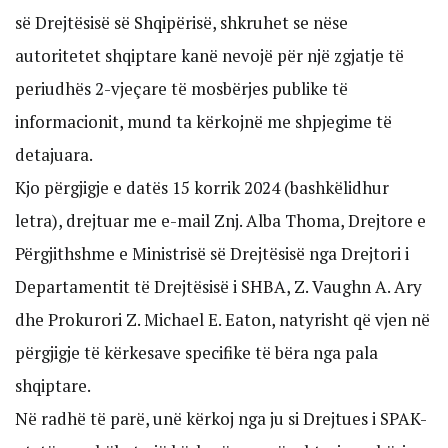
së Drejtësisë së Shqipërisë, shkruhet se nëse
autoritetet shqiptare kanë nevojë për një zgjatje të
periudhës 2-vjeçare të mosbërjes publike të
informacionit, mund ta kërkojnë me shpjegime të
detajuara.
Kjo përgjigje e datës 15 korrik 2024 (bashkëlidhur
letra), drejtuar me e-mail Znj. Alba Thoma, Drejtore e
Përgjithshme e Ministrisë së Drejtësisë nga Drejtori i
Departamentit të Drejtësisë i SHBA, Z. Vaughn A. Ary
dhe Prokurori Z. Michael E. Eaton, natyrisht që vjen në
përgjigje të kërkesave specifike të bëra nga pala
shqiptare.
Në radhë të parë, unë kërkoj nga ju si Drejtues i SPAK-