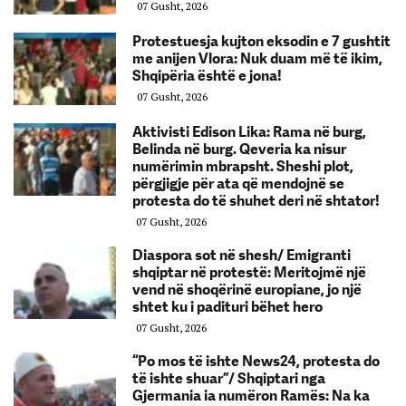
07 Gusht, 2026
Protestuesja kujton eksodin e 7 gushtit
me anijen Vlora: Nuk duam më të ikim,
Shqipëria është e jona!
07 Gusht, 2026
Aktivisti Edison Lika: Rama në burg,
Belinda në burg. Qeveria ka nisur
numërimin mbrapsht. Sheshi plot,
përgjigje për ata që mendojnë se
protesta do të shuhet deri në shtator!
07 Gusht, 2026
Diaspora sot në shesh/ Emigranti
shqiptar në protestë: Meritojmë një
vend në shoqërinë europiane, jo një
shtet ku i padituri bëhet hero
07 Gusht, 2026
“Po mos të ishte News24, protesta do
të ishte shuar”/ Shqiptari nga
Gjermania ia numëron Ramës: Na ka