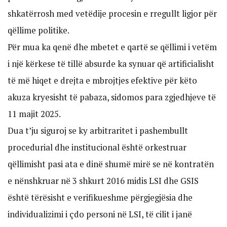
shkatërrosh med vetëdije procesin e rregullt ligjor për
qëllime politike.
Për mua ka qenë dhe mbetet e qartë se qëllimi i vetëm
i një kërkese të tillë absurde ka synuar që artificialisht
të më hiqet e drejta e mbrojtjes efektive për këto
akuza kryesisht të pabaza, sidomos para zgjedhjeve të
11 majit 2025.
Dua t’ju siguroj se ky arbitraritet i pashembullt
procedurial dhe institucional është orkestruar
qëllimisht pasi ata e dinë shumë mirë se në kontratën
e nënshkruar në 3 shkurt 2016 midis LSI dhe GSIS
është tërësisht e verifikueshme përgjegjësia dhe
individualizimi i çdo personi në LSI, të cilit i janë