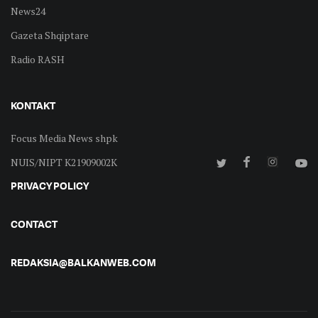
News24
Gazeta Shqiptare
Radio RASH
KONTAKT
Focus Media News shpk
NUIS/NIPT K21909002K
PRIVACY POLICY
CONTACT
REDAKSIA@BALKANWEB.COM