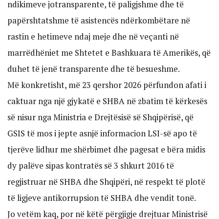
ndikimeve jotransparente, të paligjshme dhe të
papërshtatshme të asistencës ndërkombëtare në
rastin e hetimeve ndaj meje dhe në veçanti në
marrëdhëniet me Shtetet e Bashkuara të Amerikës, që
duhet të jenë transparente dhe të besueshme.
Më konkretisht, më 23 qershor 2026 përfundon afati i
caktuar nga një gjykatë e SHBA në zbatim të kërkesës
së nisur nga Ministria e Drejtësisë së Shqipërisë, që
GSIS të mos i jepte asnjë informacion LSI-së apo të
tjerëve lidhur me shërbimet dhe pagesat e bëra midis
dy palëve sipas kontratës së 3 shkurt 2016 të
regjistruar në SHBA dhe Shqipëri, në respekt të plotë
të ligjeve antikorrupsion të SHBA dhe vendit tonë.
Jo vetëm kaq, por në këtë përgjigje drejtuar Ministrisë