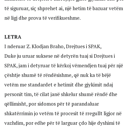
të siguruar, siç shprehet ai, një hetim të bazuar vetëm
në ligj dhe prova të verifikueshme.
LETRA
I nderuar Z. Klodjan Braho, Drejtues i SPAK,
Duke ju uruar suksese në detyrën tuaj si Drejtues i
SPAK, jam i detyruar të kërkoj vëmendjen tuaj për një
çështje shumë të rëndësishme, që nuk ka të bëjë
vetëm me standardet e hetimit dhe gjykimit ndaj
personit tim, të cilat janë shkelur shumë rëndë dhe
qëllimisht, por sidomos për të parandaluar
shkatërrimin jo vetëm të procesit të rregullt ligjor në
vazhdim, por edhe për të larguar çdo hije dyshimi të