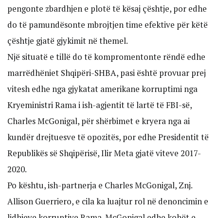
pengonte zbardhjen e plotë të kësaj çështje, por edhe
do të pamundësonte mbrojtjen time efektive për këtë
çështje gjatë gjykimit në themel.
Një situatë e tillë do të kompromentonte rëndë edhe
marrëdhëniet Shqipëri-SHBA, pasi është provuar prej
vitesh edhe nga gjykatat amerikane korruptimi nga
Kryeministri Rama i ish-agjentit të lartë të FBI-së,
Charles McGonigal, për shërbimet e kryera nga ai
kundër drejtuesve të opozitës, por edhe Presidentit të
Republikës së Shqipërisë, Ilir Meta gjatë viteve 2017-
2020.
Po kështu, ish-partnerja e Charles McGonigal, Znj.
Allison Guerriero, e cila ka luajtur rol në denoncimin e
lidhjeve korruptive Rama-McGonigal edhe kohët e