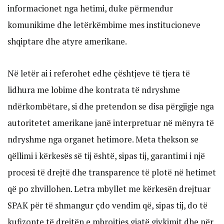
informacionet nga hetimi, duke përmendur
komunikime dhe letërkëmbime mes institucioneve
shqiptare dhe atyre amerikane.
Në letër ai i referohet edhe çështjeve të tjera të
lidhura me lobime dhe kontrata të ndryshme
ndërkombëtare, si dhe pretendon se disa përgjigje nga
autoritetet amerikane janë interpretuar në mënyra të
ndryshme nga organet hetimore. Meta thekson se
qëllimi i kërkesës së tij është, sipas tij, garantimi i një
procesi të drejtë dhe transparence të plotë në hetimet
që po zhvillohen. Letra mbyllet me kërkesën drejtuar
SPAK për të shmangur çdo vendim që, sipas tij, do të
kufizonte të drejtën e mbrojtjes gjatë gjykimit dhe për