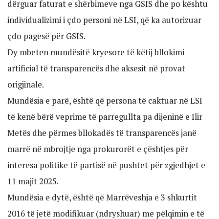
dërguar faturat e shërbimeve nga GSIS dhe po kështu
individualizimi i çdo personi në LSI, që ka autorizuar
çdo pagesë për GSIS.
Dy mbeten mundësitë kryesore të këtij bllokimi
artificial të transparencës dhe aksesit në provat
origjinale.
Mundësia e parë, është që persona të caktuar në LSI
të kenë bërë veprime të parregullta pa dijeninë e Ilir
Metës dhe përmes bllokadës të transparencës janë
marrë në mbrojtje nga prokurorët e çështjes për
interesa politike të partisë në pushtet për zgjedhjet e
11 majit 2025.
Mundësia e dytë, është që Marrëveshja e 3 shkurtit
2016 të jetë modifikuar (ndryshuar) me pëlqimin e të