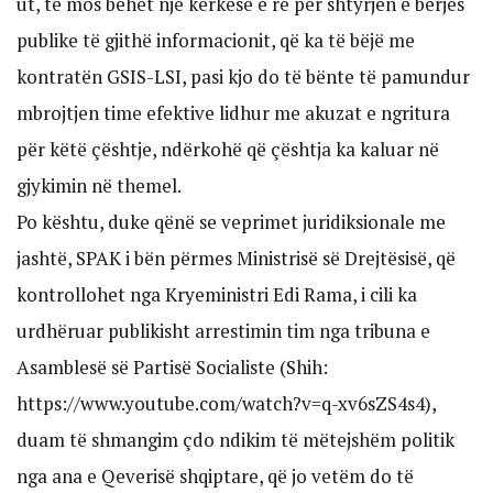
ut, të mos bëhet një kërkesë e re për shtyrjen e bërjes
publike të gjithë informacionit, që ka të bëjë me
kontratën GSIS-LSI, pasi kjo do të bënte të pamundur
mbrojtjen time efektive lidhur me akuzat e ngritura
për këtë çështje, ndërkohë që çështja ka kaluar në
gjykimin në themel.
Po kështu, duke qënë se veprimet juridiksionale me
jashtë, SPAK i bën përmes Ministrisë së Drejtësisë, që
kontrollohet nga Kryeministri Edi Rama, i cili ka
urdhëruar publikisht arrestimin tim nga tribuna e
Asamblesë së Partisë Socialiste (Shih:
https://www.youtube.com/watch?v=q-xv6sZS4s4),
duam të shmangim çdo ndikim të mëtejshëm politik
nga ana e Qeverisë shqiptare, që jo vetëm do të