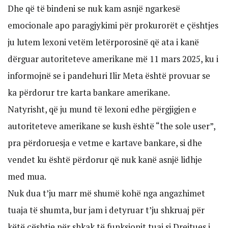
Dhe që të bindeni se nuk kam asnjë ngarkesë
emocionale apo paragjykimi për prokurorët e çështjes
ju lutem lexoni vetëm letërporosinë që ata i kanë
dërguar autoriteteve amerikane më 11 mars 2025, ku i
informojnë se i pandehuri Ilir Meta është provuar se
ka përdorur tre karta bankare amerikane.
Natyrisht, që ju mund të lexoni edhe përgjigjen e
autoriteteve amerikane se kush është “the sole user”,
pra përdoruesja e vetme e kartave bankare, si dhe
vendet ku është përdorur që nuk kanë asnjë lidhje
med mua.
Nuk dua t’ju marr më shumë kohë nga angazhimet
tuaja të shumta, bur jam i detyruar t’ju shkruaj për
këtë çështje për shkak të funksionit tuaj si Drejtues i