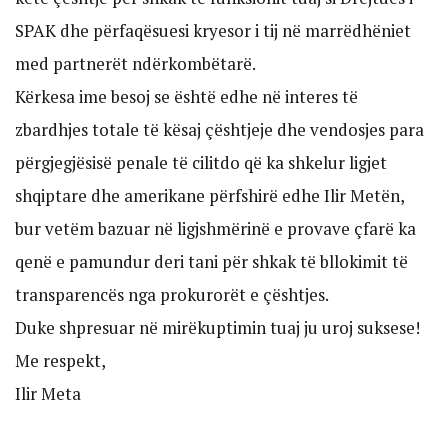
SPAK dhe përfaqësuesi kryesor i tij në marrëdhëniet
med partnerët ndërkombëtarë.
Kërkesa ime besoj se është edhe në interes të
zbardhjes totale të kësaj çështjeje dhe vendosjes para
përgjegjësisë penale të cilitdo që ka shkelur ligjet
shqiptare dhe amerikane përfshirë edhe Ilir Metën,
bur vetëm bazuar në ligjshmërinë e provave çfarë ka
qenë e pamundur deri tani për shkak të bllokimit të
transparencës nga prokurorët e çështjes.
Duke shpresuar në mirëkuptimin tuaj ju uroj suksese!
Me respekt,
Ilir Meta