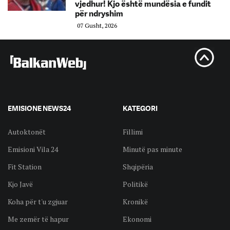
vjedhur! Kjo është mundësia e fundit
për ndryshim
07 Gusht, 2026
EMISIONE NEWS24
KATEGORI
Autoktonët
Fillimi
Emisioni Vila 24
Minutë pas minute
Fit Station
Shqipëria
Kjo Javë
Politikë
Koha për t'u zgjuar
Kronikë
Me zemër të hapur
Ekonomi