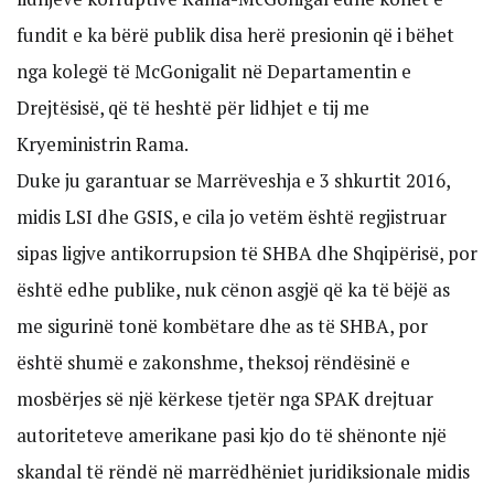
fundit e ka bërë publik disa herë presionin që i bëhet
nga kolegë të McGonigalit në Departamentin e
Drejtësisë, që të heshtë për lidhjet e tij me
Kryeministrin Rama.
Duke ju garantuar se Marrëveshja e 3 shkurtit 2016,
midis LSI dhe GSIS, e cila jo vetëm është regjistruar
sipas ligjve antikorrupsion të SHBA dhe Shqipërisë, por
është edhe publike, nuk cënon asgjë që ka të bëjë as
me sigurinë tonë kombëtare dhe as të SHBA, por
është shumë e zakonshme, theksoj rëndësinë e
mosbërjes së një kërkese tjetër nga SPAK drejtuar
autoriteteve amerikane pasi kjo do të shënonte një
skandal të rëndë në marrëdhëniet juridiksionale midis