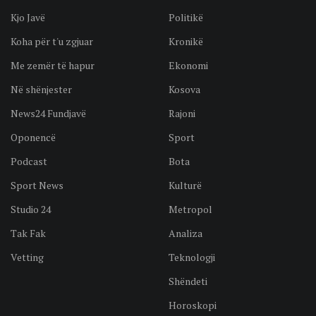
Kjo Javë
Politikë
Koha për t'u zgjuar
Kronikë
Me zemër të hapur
Ekonomi
Në shënjester
Kosova
News24 Fundjavë
Rajoni
Oponencë
Sport
Podcast
Bota
Sport News
Kulturë
Studio 24
Metropol
Tak Fak
Analiza
Vetting
Teknologji
Shëndeti
Horoskopi