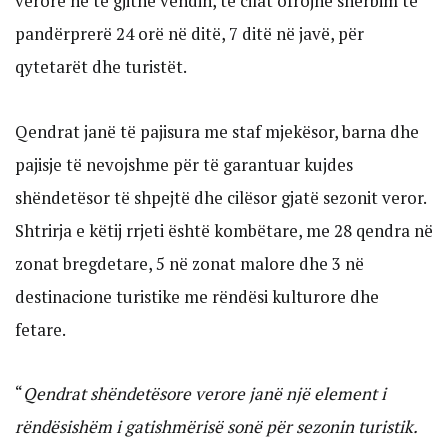
verore në të gjithë vendin, të cilat ofrojnë shërbim të
pandërprerë 24 orë në ditë, 7 ditë në javë, për
qytetarët dhe turistët.
Qendrat janë të pajisura me staf mjekësor, barna dhe
pajisje të nevojshme për të garantuar kujdes
shëndetësor të shpejtë dhe cilësor gjatë sezonit veror.
Shtrirja e këtij rrjeti është kombëtare, me 28 qendra në
zonat bregdetare, 5 në zonat malore dhe 3 në
destinacione turistike me rëndësi kulturore dhe
fetare.
“
Qendrat shëndetësore verore janë një element i
rëndësishëm i gatishmërisë sonë për sezonin turistik.