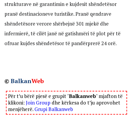
strukturave në garantimin e kujdesit shëndetësor
pranë destinacioneve turistike. Pranë qendrave
shëndetësore verore shërbejnë 301 mjekë dhe
infermierë, të cilët janë në gatishmëri të plot për të
ofruar kujdes shëndetësor të pandërprerë 24 orë.
©
Balkan
Web
Për t’u bërë pjesë e grupit "
Balkanweb
" mjafton të
klikoni:
Join Group
dhe kërkesa do t’ju aprovohet
menjëherë.
Grupi Balkanweb