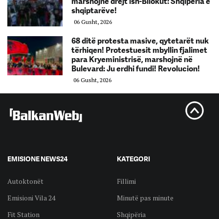
marshojnë drejt ish-Bllokut: Shqipëria e
shqiptarëve!
06 Gusht, 2026
68 ditë protesta masive, qytetarët nuk
tërhiqen! Protestuesit mbyllin fjalimet
para Kryeministrisë, marshojnë në
Bulevard: Ju erdhi fundi! Revolucion!
06 Gusht, 2026
EMISIONE NEWS24
KATEGORI
Autoktonët
Fillimi
Emisioni Vila 24
Minutë pas minute
Fit Station
Shqipëria