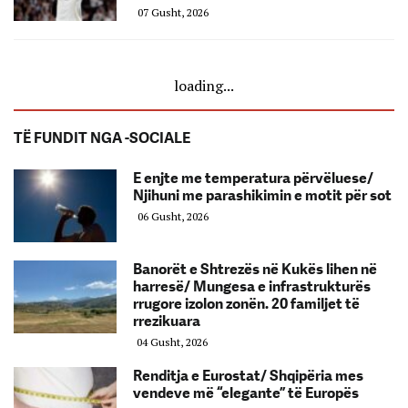
07 Gusht, 2026
loading...
TË FUNDIT NGA -SOCIALE
E enjte me temperatura përvëluese/
Njihuni me parashikimin e motit për sot
06 Gusht, 2026
Banorët e Shtrezës në Kukës lihen në
harresë/ Mungesa e infrastrukturës
rrugore izolon zonën. 20 familjet të
rrezikuara
04 Gusht, 2026
Renditja e Eurostat/ Shqipëria mes
vendeve më “elegante” të Europës