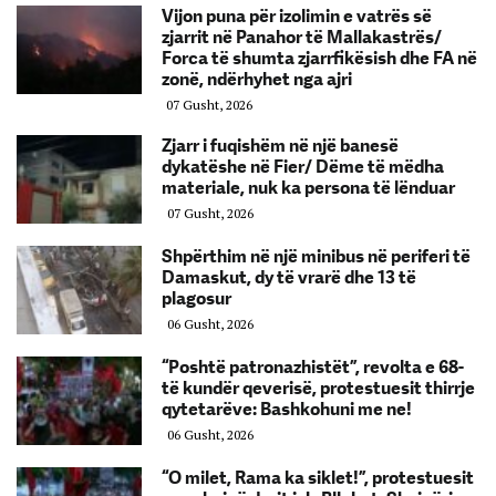
Vijon puna për izolimin e vatrës së
zjarrit në Panahor të Mallakastrës/
Forca të shumta zjarrfikësish dhe FA në
zonë, ndërhyhet nga ajri
07 Gusht, 2026
Zjarr i fuqishëm në një banesë
dykatëshe në Fier/ Dëme të mëdha
materiale, nuk ka persona të lënduar
07 Gusht, 2026
Shpërthim në një minibus në periferi të
Damaskut, dy të vrarë dhe 13 të
plagosur
06 Gusht, 2026
“Poshtë patronazhistët”, revolta e 68-
të kundër qeverisë, protestuesit thirrje
qytetarëve: Bashkohuni me ne!
06 Gusht, 2026
“O milet, Rama ka siklet!”, protestuesit