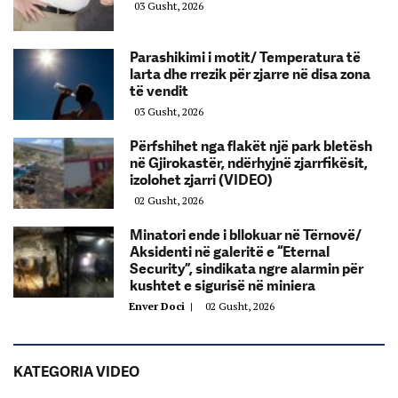
03 Gusht, 2026
Parashikimi i motit/ Temperatura të
larta dhe rrezik për zjarre në disa zona
të vendit
03 Gusht, 2026
Përfshihet nga flakët një park bletësh
në Gjirokastër, ndërhyjnë zjarrfikësit,
izolohet zjarri (VIDEO)
02 Gusht, 2026
Minatori ende i bllokuar në Tërnovë/
Aksidenti në galeritë e “Eternal
Security”, sindikata ngre alarmin për
kushtet e sigurisë në miniera
Enver Doci
|
02 Gusht, 2026
KATEGORIA VIDEO