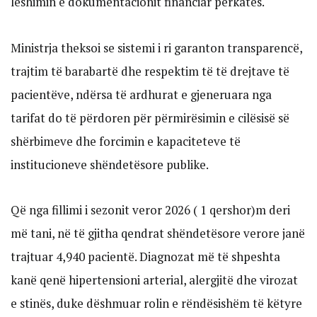
lëshimin e dokumentacionit financiar përkatës.
Ministrja theksoi se sistemi i ri garanton transparencë,
trajtim të barabartë dhe respektim të të drejtave të
pacientëve, ndërsa të ardhurat e gjeneruara nga
tarifat do të përdoren për përmirësimin e cilësisë së
shërbimeve dhe forcimin e kapaciteteve të
institucioneve shëndetësore publike.
Që nga fillimi i sezonit veror 2026 ( 1 qershor)m deri
më tani, në të gjitha qendrat shëndetësore verore janë
trajtuar 4,940 pacientë. Diagnozat më të shpeshta
kanë qenë hipertensioni arterial, alergjitë dhe virozat
e stinës, duke dëshmuar rolin e rëndësishëm të këtyre