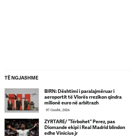
TË NGJASHME
BIRN: Dështimi i paralajmëruar i
aeroportit të Vlorës rrezikon qindra
milionë euro në arbitrazh
07 Gusht, 2026
ZYRTARE/ “Tërbohet” Perez, pas
Diomande ekipi i Real Madrid blindon
edhe Vinicius jr