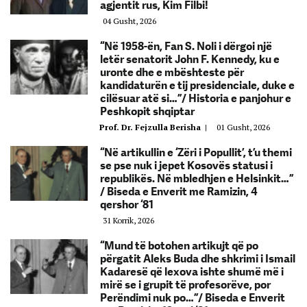
agjentit rus, Kim Filbi!
04 Gusht, 2026
“Në 1958-ën, Fan S. Noli i dërgoi një
letër senatorit John F. Kennedy, ku e
uronte dhe e mbështeste për
kandidaturën e tij presidenciale, duke e
cilësuar atë si…”/ Historia e panjohur e
Peshkopit shqiptar
Prof. Dr. Fejzulla Berisha
|
01 Gusht, 2026
“Në artikullin e ‘Zëri i Popullit’, t’u themi
se pse nuk i jepet Kosovës statusi i
republikës. Në mbledhjen e Helsinkit…”
/ Biseda e Enverit me Ramizin, 4
qershor ‘81
31 Korrik, 2026
“Mund të botohen artikujt që po
përgatit Aleks Buda dhe shkrimi i Ismail
Kadaresë që lexova ishte shumë më i
mirë se i grupit të profesorëve, por
Perëndimi nuk po…”/ Biseda e Enverit