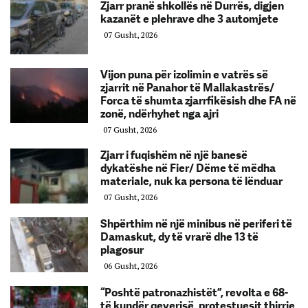
Zjarr pranë shkollës në Durrës, digjen
kazanët e plehrave dhe 3 automjete
07 Gusht, 2026
Vijon puna për izolimin e vatrës së
zjarrit në Panahor të Mallakastrës/
Forca të shumta zjarrfikësish dhe FA në
zonë, ndërhyhet nga ajri
07 Gusht, 2026
Zjarr i fuqishëm në një banesë
dykatëshe në Fier/ Dëme të mëdha
materiale, nuk ka persona të lënduar
07 Gusht, 2026
Shpërthim në një minibus në periferi të
Damaskut, dy të vrarë dhe 13 të
plagosur
06 Gusht, 2026
“Poshtë patronazhistët”, revolta e 68-
të kundër qeverisë, protestuesit thirrje