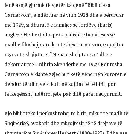
lënë asnjë gjurmë të vjetër ka qenë “Biblioteka
Carnarvon”, e ndërtuar në vitin 1928 dhe e përuruar
më 1929, si dhuratë e familjes së lordëve (Earls)
anglezë Herbert dhe personalisht e bamirëses së
madhe filoshqiptare konteshës Carnarvon, e quajtur
nga vetë shqiptarët “Nëna e shqiptarëve” dhe e
dekoruar me Urdhrin Skënderbe më 1929. Kontesha
Carnarvon e kishte zgjedhur këtë vend nën kurorën e
dendur të ullinjve si kult në kujtim të të birit, por
fatkeqësisht, ndërroi jetë pak ditë para inaugurimit.
Kjo bibliotekë i përkushtohej të birit, mikut të madh të
Shqipërisë, avokatit dhe mbrojtësit të të drejtave të
shqiptarëve Sir Aubrey Herbert (1880-1923). Edhe pse