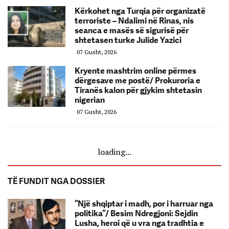
Kërkohet nga Turqia për organizatë
terroriste – Ndalimi në Rinas, nis
seanca e masës së sigurisë për
shtetasen turke Julide Yazici
07 Gusht, 2026
Kryente mashtrim online përmes
dërgesave me postë/ Prokuroria e
Tiranës kalon për gjykim shtetasin
nigerian
07 Gusht, 2026
loading...
TË FUNDIT NGA DOSSIER
“Një shqiptar i madh, por i harruar nga
politika“/ Besim Ndregjoni: Sejdin
Lusha, heroi që u vra nga tradhtia e