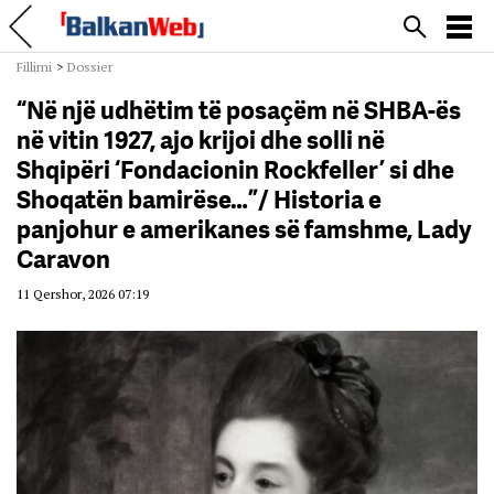
Fillimi
>
Dossier
“Në një udhëtim të posaçëm në SHBA-ës
në vitin 1927, ajo krijoi dhe solli në
Shqipëri ‘Fondacionin Rockfeller’ si dhe
Shoqatën bamirëse…”/ Historia e
panjohur e amerikanes së famshme, Lady
Caravon
11 Qershor, 2026 07:19