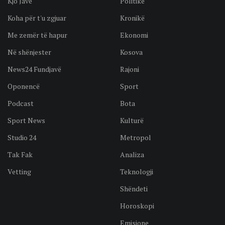
Kjo Javë
Politikë
Koha për t'u zgjuar
Kronikë
Me zemër të hapur
Ekonomi
Në shënjester
Kosova
News24 Fundjavë
Rajoni
Oponencë
Sport
Podcast
Bota
Sport News
Kulturë
Studio 24
Metropol
Tak Fak
Analiza
Vetting
Teknologji
Shëndeti
Horoskopi
Emisione