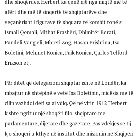
dhe shoqërues. Herbert ka qenë një nga miqtë më të
afërt dhe më të sinqertë të shqiptarëve dhe
veçanërisht i figurave të shquara të kombit tonë si
Ismail Qemali, Mithat Frashëri, Dhimitër Berati,
Pandeli Vangjeli, Mbreti Zog, Hasan Prishtina, Isa
Boletini, Mehmet Konica, Faik Konica, Çarles Telford
Erikson etj.
Për ditët që delegacioni shqiptar ishte në Londër, ka
mbajtur në shtëpinë e vetë Isa Boletinin, miqësia me të
cilin vazhdoi deri sa ai vdiq. Që në vitin 1912 Herbert
kishte ngritur një shoqëri filo-shqiptare me
parlamentarë, dijetarë dhe gazetarë. Pas vdekjes së tij
kjo shoqëri u kthye në institut dhe misionin në Shqipëri