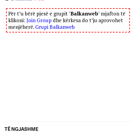
Për t’u bërë pjesë e grupit "
Balkanweb
" mjafton të
klikoni:
Join Group
dhe kërkesa do t’ju aprovohet
menjëherë.
Grupi Balkanweb
TË NGJASHME