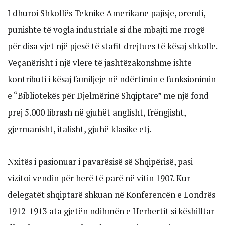
I dhuroi Shkollës Teknike Amerikane pajisje, orendi,
punishte të vogla industriale si dhe mbajti me rrogë
për disa vjet një pjesë të stafit drejtues të kësaj shkolle.
Veçanërisht i një vlere të jashtëzakonshme ishte
kontributi i kësaj familjeje në ndërtimin e funksionimin
e “Bibliotekës për Djelmërinë Shqiptare” me një fond
prej 5.000 librash në gjuhët anglisht, frëngjisht,
gjermanisht, italisht, gjuhë klasike etj.
Nxitës i pasionuar i pavarësisë së Shqipërisë, pasi
vizitoi vendin për herë të parë në vitin 1907. Kur
delegatët shqiptarë shkuan në Konferencën e Londrës
1912-1913 ata gjetën ndihmën e Herbertit si këshilltar