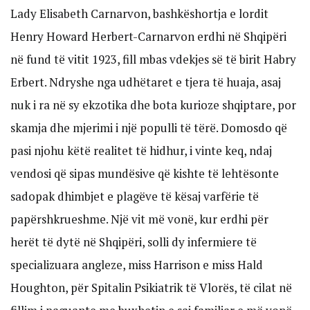
Lady Elisabeth Carnarvon, bashkëshortja e lordit
Henry Howard Herbert-Carnarvon erdhi në Shqipëri
në fund të vitit 1923, fill mbas vdekjes së të birit Habry
Erbert. Ndryshe nga udhëtaret e tjera të huaja, asaj
nuk i ra në sy ekzotika dhe bota kurioze shqiptare, por
skamja dhe mjerimi i një populli të tërë. Domosdo që
pasi njohu këtë realitet të hidhur, i vinte keq, ndaj
vendosi që sipas mundësive që kishte të lehtësonte
sadopak dhimbjet e plagëve të kësaj varfërie të
papërshkrueshme. Një vit më vonë, kur erdhi për
herët të dytë në Shqipëri, solli dy infermiere të
specializuara angleze, miss Harrison e miss Hald
Houghton, për Spitalin Psikiatrik të Vlorës, të cilat në