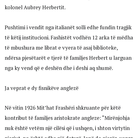
kolonel Aubrey Herbertit.
Pushtimi i vendit nga italianët solli edhe fundin tragjik
të këtij institucioni. Fashistët vodhën 12 arka të mëdha
të mbushura me librat e vyera të asaj biblioteke,
ndërsa pjesëtarët e tjerë të familjes Herbert u larguan
nga ky vend që e deshën dhe i deshi aq shumë.
Ja veprat e dy fisnikëve anglezë
Në vitin 1926 Mit’hat Frashëri shkruante për këtë
kontribut të familjes aristokrate angleze: “Mirënjohja
nuk është vetëm një cilësi që i ushqen, i shton virtytin