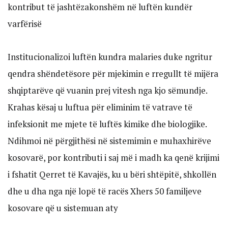
kontribut të jashtëzakonshëm në luftën kundër
varfërisë
Institucionalizoi luftën kundra malaries duke ngritur
qendra shëndetësore për mjekimin e rregullt të mijëra
shqiptarëve që vuanin prej vitesh nga kjo sëmundje.
Krahas kësaj u luftua për eliminim të vatrave të
infeksionit me mjete të luftës kimike dhe biologjike.
Ndihmoi në përgjithësi në sistemimin e muhaxhirëve
kosovarë, por kontributi i saj më i madh ka qenë krijimi
i fshatit Qerret të Kavajës, ku u bëri shtëpitë, shkollën
dhe u dha nga një lopë të racës Xhers 50 familjeve
kosovare që u sistemuan aty