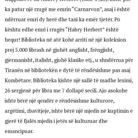
ka patur një rrugë me emrin “Carnarvon”, asaj i është
ndërruar emri dy herë dhe tani ka emër tjetër. Po
kështu edhe emri i rrugës “Habry Herbert” është
hequr! Biblioteka në atë kohë arriti në një koleksion
prej 5.000 librash në gjuhët anglisht, frëngjisht,
gjermanisht, italisht, gjuhë klasike etj., u shndërrua për
Tiranën në bibliotekën e dytë të rëndësishme pas asaj
Kombëtare. Biblioteka kishte një sallë të madhe leximi,
26 sergjenë për libra me 7 dollapë secili. Ajo asokohe
ishte bërë një qendër e rëndësishme kulturore,
argëtimi, zbavitjeje, ishte bërë një mjedis në kuptimin e
gjerë të fjalës mjedis i jetës së kulturuar dhe
emancipuar.