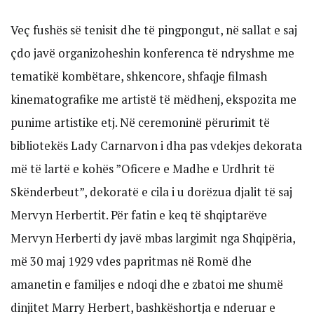
Veç fushës së tenisit dhe të pingpongut, në sallat e saj
çdo javë organizoheshin konferenca të ndryshme me
tematikë kombëtare, shkencore, shfaqje filmash
kinematografike me artistë të mëdhenj, ekspozita me
punime artistike etj. Në ceremoninë përurimit të
bibliotekës Lady Carnarvon i dha pas vdekjes dekorata
më të lartë e kohës ”Oficere e Madhe e Urdhrit të
Skënderbeut”, dekoratë e cila i u dorëzua djalit të saj
Mervyn Herbertit. Për fatin e keq të shqiptarëve
Mervyn Herberti dy javë mbas largimit nga Shqipëria,
më 30 maj 1929 vdes papritmas në Romë dhe
amanetin e familjes e ndoqi dhe e zbatoi me shumë
dinjitet Marry Herbert, bashkëshortja e nderuar e