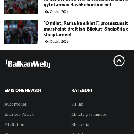
qytetarëve: Bashkohuni me ne!
06 Gusht, 2026
“O milet, Rama ka siklet!”, protestuesit
marshojnë drejt ish-Bllokut: Shqipëria e
shqiptarëve!
06 Gusht, 2026
EMISIONE NEWS24
KATEGORI
Autoktonët
Fillimi
Emisioni Vila 24
Minutë pas minute
Fit Station
Shqipëria