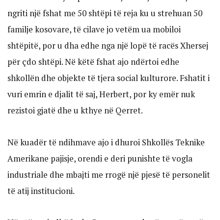
ngriti një fshat me 50 shtëpi të reja ku u strehuan 50
familje kosovare, të cilave jo vetëm ua mobiloi
shtëpitë, por u dha edhe nga një lopë të racës Xhersej
për çdo shtëpi. Në këtë fshat ajo ndërtoi edhe
shkollën dhe objekte të tjera social kulturore. Fshatit i
vuri emrin e djalit të saj, Herbert, por ky emër nuk
rezistoi gjatë dhe u kthye në Qerret.
Në kuadër të ndihmave ajo i dhuroi Shkollës Teknike
Amerikane pajisje, orendi e deri punishte të vogla
industriale dhe mbajti me rrogë një pjesë të personelit
të atij institucioni.