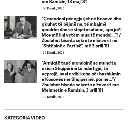
me Ramizin, 13 maj ‘81
30 Korrik, 2026
“Ç’mendoni për ngjarjet në Kosovë dhe
ç’duhet të bëjmë ne, të mbajmë
qëndrim dhe të shqetësohemi, apo jo?!
Mos më lini vetëm mua të mendoj…“! /
Zbulohet biseda sekrete e Enverit në
“Shtëpinë e Partisë”, më 3 prill ‘81
29 Korrik, 2026
“Armiqtë tanë mendojnë se mund ta
nxisin Shqipërinë të ndërhyjë, të
veprojë, pasi erdhi koha për bashkimin
e Kosovës me Shqipërinë, por ne…”/
Zbulohet biseda sekrete e Enverit me
Mehmetin e Ramizin, 3 prill ‘81
28 Korrik, 2026
KATEGORIA VIDEO