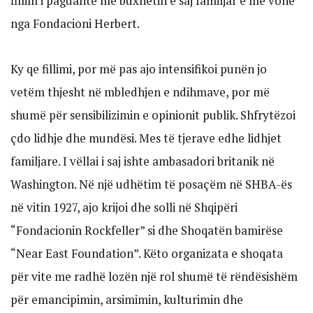
fillim i paguante me buxhetin e saj familjar e më vonë
nga Fondacioni Herbert.
Ky qe fillimi, por më pas ajo intensifikoi punën jo
vetëm thjesht në mbledhjen e ndihmave, por më
shumë për sensibilizimin e opinionit publik. Shfrytëzoi
çdo lidhje dhe mundësi. Mes të tjerave edhe lidhjet
familjare. I vëllai i saj ishte ambasadori britanik në
Washington. Në një udhëtim të posaçëm në SHBA-ës
në vitin 1927, ajo krijoi dhe solli në Shqipëri
“Fondacionin Rockfeller” si dhe Shoqatën bamirëse
“Near East Foundation”. Këto organizata e shoqata
për vite me radhë lozën një rol shumë të rëndësishëm
për emancipimin, arsimimin, kulturimin dhe