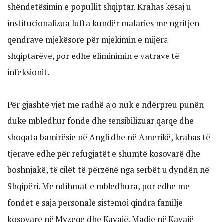
shëndetësimin e popullit shqiptar. Krahas kësaj u
institucionalizua lufta kundër malaries me ngritjen
qendrave mjekësore për mjekimin e mijëra
shqiptarëve, por edhe eliminimin e vatrave të
infeksionit.
Për gjashtë vjet me radhë ajo nuk e ndërpreu punën
duke mbledhur fonde dhe sensibilizuar qarqe dhe
shoqata bamirësie në Angli dhe në Amerikë, krahas të
tjerave edhe për refugjatët e shumtë kosovarë dhe
boshnjakë, të cilët të përzënë nga serbët u dyndën në
Shqipëri. Me ndihmat e mbledhura, por edhe me
fondet e saja personale sistemoi qindra familje
kosovare në Myzeqe dhe Kavajë. Madje në Kavajë