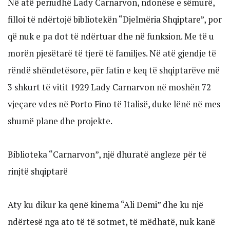
Në atë periudhë Lady Carnarvon, ndonëse e sëmurë,
filloi të ndërtojë bibliotekën “Djelmëria Shqiptare”, por
që nuk e pa dot të ndërtuar dhe në funksion. Me të u
morën pjesëtarë të tjerë të familjes. Në atë gjendje të
rëndë shëndetësore, për fatin e keq të shqiptarëve më
3 shkurt të vitit 1929 Lady Carnarvon në moshën 72
vjeçare vdes në Porto Fino të Italisë, duke lënë në mes
shumë plane dhe projekte.
Biblioteka “Carnarvon”, një dhuratë angleze për të
rinjtë shqiptarë
Aty ku dikur ka qenë kinema “Ali Demi” dhe ku një
ndërtesë nga ato të të sotmet, të mëdhatë, nuk kanë