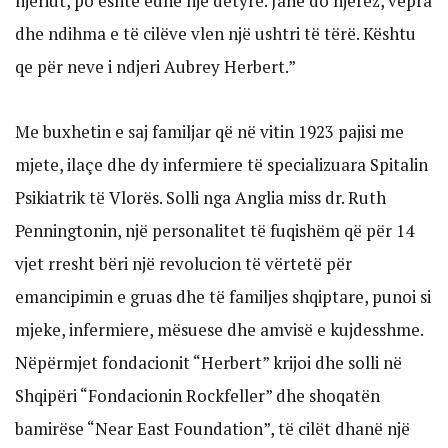
njeriut, po është edhe një detyrë. Janë do njerëz, vepra
dhe ndihma e të cilëve vlen një ushtri të tërë. Kështu
qe për neve i ndjeri Aubrey Herbert.”
Me buxhetin e saj familjar që në vitin 1923 pajisi me
mjete, ilaçe dhe dy infermiere të specializuara Spitalin
Psikiatrik të Vlorës. Solli nga Anglia miss dr. Ruth
Penningtonin, një personalitet të fuqishëm që për 14
vjet rresht bëri një revolucion të vërtetë për
emancipimin e gruas dhe të familjes shqiptare, punoi si
mjeke, infermiere, mësuese dhe amvisë e kujdesshme.
Nëpërmjet fondacionit “Herbert” krijoi dhe solli në
Shqipëri “Fondacionin Rockfeller” dhe shoqatën
bamirëse “Near East Foundation”, të cilët dhanë një