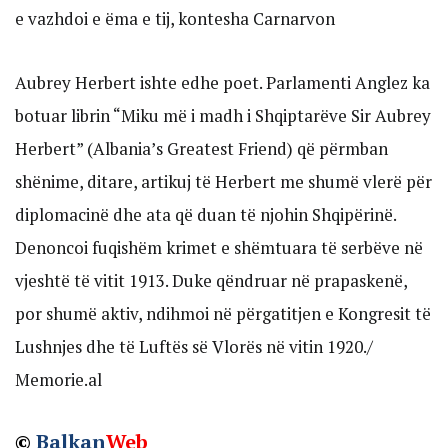
e vazhdoi e ëma e tij, kontesha Carnarvon
Aubrey Herbert ishte edhe poet. Parlamenti Anglez ka
botuar librin “Miku më i madh i Shqiptarëve Sir Aubrey
Herbert” (Albania’s Greatest Friend) që përmban
shënime, ditare, artikuj të Herbert me shumë vlerë për
diplomacinë dhe ata që duan të njohin Shqipërinë.
Denoncoi fuqishëm krimet e shëmtuara të serbëve në
vjeshtë të vitit 1913. Duke qëndruar në prapaskenë,
por shumë aktiv, ndihmoi në përgatitjen e Kongresit të
Lushnjes dhe të Luftës së Vlorës në vitin 1920./
Memorie.al
©
Balkan
Web