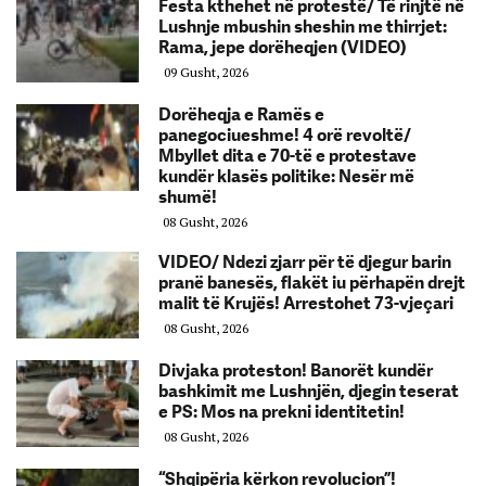
Festa kthehet në protestë/ Të rinjtë në
Lushnje mbushin sheshin me thirrjet:
Rama, jepe dorëheqjen (VIDEO)
09 Gusht, 2026
Dorëheqja e Ramës e
panegociueshme! 4 orë revoltë/
Mbyllet dita e 70-të e protestave
kundër klasës politike: Nesër më
shumë!
08 Gusht, 2026
VIDEO/ Ndezi zjarr për të djegur barin
pranë banesës, flakët iu përhapën drejt
malit të Krujës! Arrestohet 73-vjeçari
08 Gusht, 2026
Divjaka proteston! Banorët kundër
bashkimit me Lushnjën, djegin teserat
e PS: Mos na prekni identitetin!
08 Gusht, 2026
“Shqipëria kërkon revolucion”!