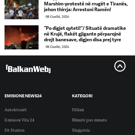
Marshim-protestë në rrugët e Tiranës,
jehon thirrja: Arrestoni Ramën!
08 Gusht, 2026
“Po digjet qyteti!”/ Situatë dramatike
në Krujë, flakët gjigante përparojnë
drejt banesave, digjen disa prej tyre
08 Gusht, 2026
EMISIONE NEWS24
KATEGORI
Autoktonët
Fillimi
Emisioni Vila 24
Minutë pas minute
Fit Station
Shqipëria