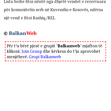
Lista Serbe fitoi nëntë nga dhjetë vendet e rezervuara
për komunitetin serb në Kuvendin e Kosovës, ndërsa
një vend e fitoi Rashiq./REL
©
Balkan
Web
Për t’u bërë pjesë e grupit "
Balkanweb
" mjafton të
klikoni:
Join Group
dhe kërkesa do t’ju aprovohet
menjëherë.
Grupi Balkanweb