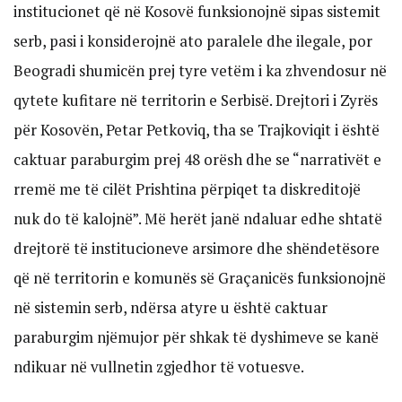
institucionet që në Kosovë funksionojnë sipas sistemit
serb, pasi i konsiderojnë ato paralele dhe ilegale, por
Beogradi shumicën prej tyre vetëm i ka zhvendosur në
qytete kufitare në territorin e Serbisë. Drejtori i Zyrës
për Kosovën, Petar Petkoviq, tha se Trajkoviqit i është
caktuar paraburgim prej 48 orësh dhe se “narrativët e
rremë me të cilët Prishtina përpiqet ta diskreditojë
nuk do të kalojnë”. Më herët janë ndaluar edhe shtatë
drejtorë të institucioneve arsimore dhe shëndetësore
që në territorin e komunës së Graçanicës funksionojnë
në sistemin serb, ndërsa atyre u është caktuar
paraburgim njëmujor për shkak të dyshimeve se kanë
ndikuar në vullnetin zgjedhor të votuesve.