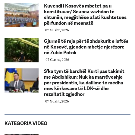
Kuvendi i Kosovës mbetet pa u
konstituuar/ Seanca vazhdon të
shtunën, megjithëse afati kushtetues
përfundon në mesnatë
07 Gusht, 2026
Gjurmë të reja për të zhdukurit e luftës
në Kosovë, gjenden mbetje njerëzore
në Zubin Potok
07 Gusht, 2026
S’ka tym të bardhë! Kurti pas takimit
me Abdixhikun: Nuk ka marrëveshje
për presidentin, ka dallime të mëdha
mes kërkesave të LDK-së dhe
rezultatit zgjedhor
07 Gusht, 2026
KATEGORIA VIDEO