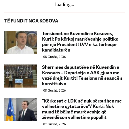
loading...
TË FUNDIT NGA KOSOVA
Tensionet në Kuvendin e Kosovës,
Kurti: Po kërkoj marrëveshje politike
për një President! LVV e ka tërhequr
kandidaturën
08 Gusht, 2026
Sherr mes deputetëve në Kuvendin e
Kosovës – Deputetja e AAK gjuan me
vezë drejt Kurtit! Tensione në seancën
konstituive
08 Gusht, 2026
“Kërkesat e LDK-së nuk përputhen me
vullnetin e qytetarëve”/ Kurti: Nuk
mund të bëjmë marrëveshje që
zëvendëson vullnetin e popullit
07 Gusht, 2026