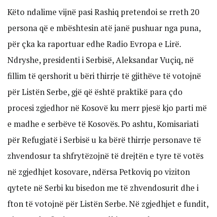
Këto ndalime vijnë pasi Rashiq pretendoi se rreth 20
persona që e mbështesin atë janë pushuar nga puna,
për çka ka raportuar edhe Radio Evropa e Lirë.
Ndryshe, presidenti i Serbisë, Aleksandar Vuçiq, në
fillim të qershorit u bëri thirrje të gjithëve të votojnë
për Listën Serbe, gjë që është praktikë para çdo
procesi zgjedhor në Kosovë ku merr pjesë kjo parti më
e madhe e serbëve të Kosovës. Po ashtu, Komisariati
për Refugjatë i Serbisë u ka bërë thirrje personave të
zhvendosur ta shfrytëzojnë të drejtën e tyre të votës
në zgjedhjet kosovare, ndërsa Petkoviq po viziton
qytete në Serbi ku bisedon me të zhvendosurit dhe i
fton të votojnë për Listën Serbe. Në zgjedhjet e fundit,