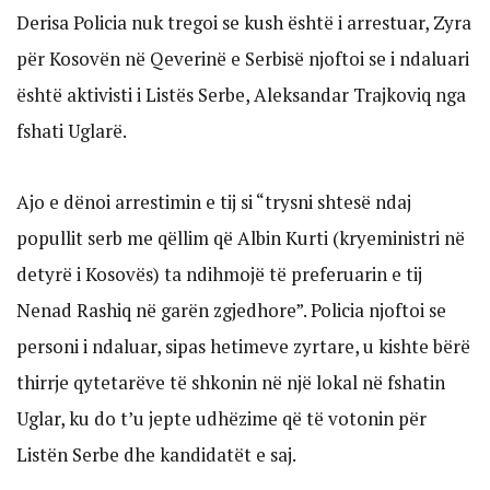
Derisa Policia nuk tregoi se kush është i arrestuar, Zyra
për Kosovën në Qeverinë e Serbisë njoftoi se i ndaluari
është aktivisti i Listës Serbe, Aleksandar Trajkoviq nga
fshati Uglarë.
Ajo e dënoi arrestimin e tij si “trysni shtesë ndaj
popullit serb me qëllim që Albin Kurti (kryeministri në
detyrë i Kosovës) ta ndihmojë të preferuarin e tij
Nenad Rashiq në garën zgjedhore”. Policia njoftoi se
personi i ndaluar, sipas hetimeve zyrtare, u kishte bërë
thirrje qytetarëve të shkonin në një lokal në fshatin
Uglar, ku do t’u jepte udhëzime që të votonin për
Listën Serbe dhe kandidatët e saj.