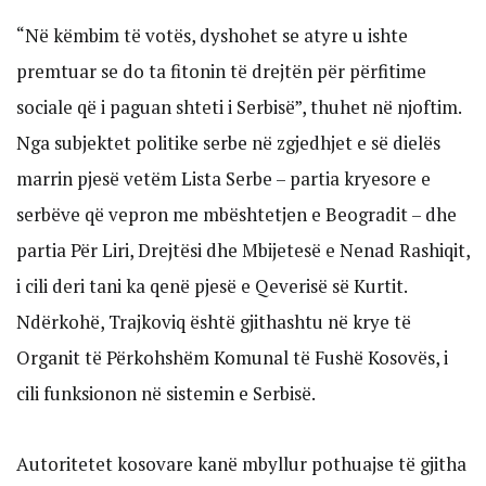
“Në këmbim të votës, dyshohet se atyre u ishte
premtuar se do ta fitonin të drejtën për përfitime
sociale që i paguan shteti i Serbisë”, thuhet në njoftim.
Nga subjektet politike serbe në zgjedhjet e së dielës
marrin pjesë vetëm Lista Serbe – partia kryesore e
serbëve që vepron me mbështetjen e Beogradit – dhe
partia Për Liri, Drejtësi dhe Mbijetesë e Nenad Rashiqit,
i cili deri tani ka qenë pjesë e Qeverisë së Kurtit.
Ndërkohë, Trajkoviq është gjithashtu në krye të
Organit të Përkohshëm Komunal të Fushë Kosovës, i
cili funksionon në sistemin e Serbisë.
Autoritetet kosovare kanë mbyllur pothuajse të gjitha