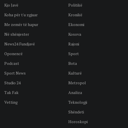
Kjo Javë
Politikë
Koha për t'u zgjuar
Kronikë
Me zemër të hapur
Ekonomi
Në shënjester
Kosova
News24 Fundjavë
Rajoni
Oponencë
Sport
Podcast
Bota
Sport News
Kulturë
Studio 24
Metropol
Tak Fak
Analiza
Vetting
Teknologji
Shëndeti
Horoskopi