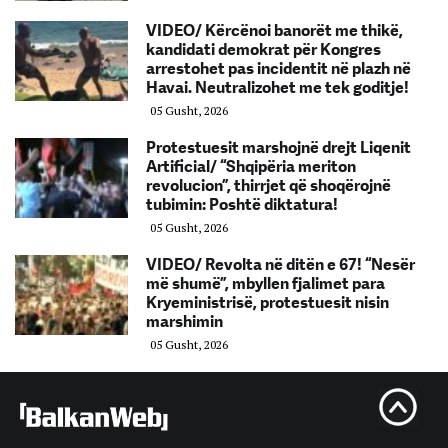
VIDEO/ Kërcënoi banorët me thikë,
kandidati demokrat për Kongres
arrestohet pas incidentit në plazh në
Havai. Neutralizohet me tek goditje!
05 Gusht, 2026
Protestuesit marshojnë drejt Liqenit
Artificial/ “Shqipëria meriton
revolucion”, thirrjet që shoqërojnë
tubimin: Poshtë diktatura!
05 Gusht, 2026
VIDEO/ Revolta në ditën e 67! “Nesër
më shumë”, mbyllen fjalimet para
Kryeministrisë, protestuesit nisin
marshimin
05 Gusht, 2026