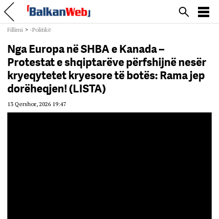
Fillimi
>
-Politikë
Nga Europa në SHBA e Kanada –
Protestat e shqiptarëve përfshijnë nesër
kryeqytetet kryesore të botës: Rama jep
dorëheqjen! (LISTA)
13 Qershor, 2026 19:47