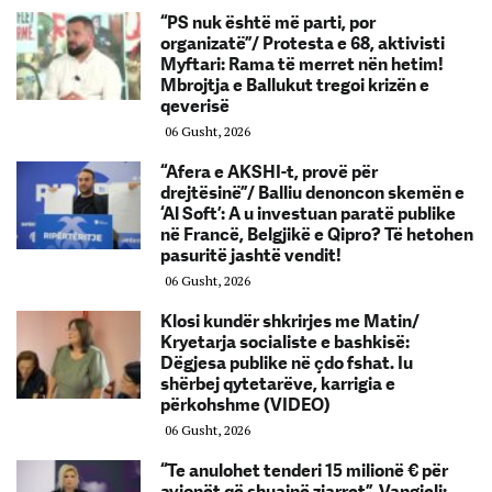
“PS nuk është më parti, por
organizatë”/ Protesta e 68, aktivisti
Myftari: Rama të merret nën hetim!
Mbrojtja e Ballukut tregoi krizën e
qeverisë
06 Gusht, 2026
“Afera e AKSHI-t, provë për
drejtësinë”/ Balliu denoncon skemën e
‘Al Soft’: A u investuan paratë publike
në Francë, Belgjikë e Qipro? Të hetohen
pasuritë jashtë vendit!
06 Gusht, 2026
Klosi kundër shkrirjes me Matin/
Kryetarja socialiste e bashkisë:
Dëgjesa publike në çdo fshat. Iu
shërbej qytetarëve, karrigia e
përkohshme (VIDEO)
06 Gusht, 2026
“Te anulohet tenderi 15 milionë € për
avionët që shuajnë zjarret”, Vangjeli: