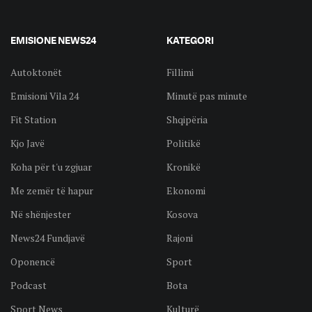
EMISIONE NEWS24
KATEGORI
Autoktonët
Fillimi
Emisioni Vila 24
Minutë pas minute
Fit Station
Shqipëria
Kjo Javë
Politikë
Koha për t'u zgjuar
Kronikë
Me zemër të hapur
Ekonomi
Në shënjester
Kosova
News24 Fundjavë
Rajoni
Oponencë
Sport
Podcast
Bota
Sport News
Kulturë