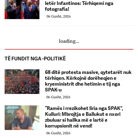
letër Infantinos: Tërhiqemi nga
fotografia!
06 Gusht, 2026
loading...
TË FUNDIT NGA -POLITIKË
68 ditë protesta masive, qytetarët nuk
tërhiqen. Kërkojnë dorëheqjen e
kryeministrit dhe hetimin e tij nga
SPAK-u
06 Gusht, 2026
“Ramës i rrezikohet liria nga SPAK”,
Kulluri: Mbrojtja e Ballukut e nxori
zbuluar si hallka më e lartë e
korrupsionit në vend!
06 Gusht, 2026