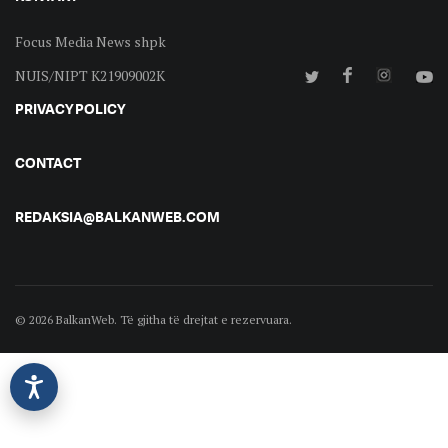
Focus Media News shpk
NUIS/NIPT K21909002K
PRIVACY POLICY
CONTACT
REDAKSIA@BALKANWEB.COM
© 2026 BalkanWeb. Të gjitha të drejtat e rezervuara.
©