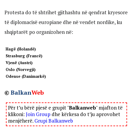
Protesta do të shtrihet gjithashtu në qendrat kryesore
të diplomacisë europiane dhe në vendet nordike, ku
shqiptarët po organizohen në:
Hagë (Holandë)
Strasburg (Francë)
Vjenë (Austri)
Oslo (Norvegji)
Odense (Danimarkë)
©
Balkan
Web
Për t’u bërë pjesë e grupit "
Balkanweb
" mjafton të
klikoni:
Join Group
dhe kërkesa do t’ju aprovohet
menjëherë.
Grupi Balkanweb