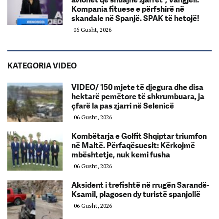
Kompania fituese e përfshirë në
skandale në Spanjë. SPAK të hetojë!
06 Gusht, 2026
KATEGORIA VIDEO
VIDEO/ 150 mjete të djegura dhe disa
hektarë pemëtore të shkrumbuara, ja
çfarë la pas zjarri në Selenicë
06 Gusht, 2026
Kombëtarja e Golfit Shqiptar triumfon
në Maltë. Përfaqësuesit: Kërkojmë
mbështetje, nuk kemi fusha
06 Gusht, 2026
Aksident i trefishtë në rrugën Sarandë-
Ksamil, plagosen dy turistë spanjollë
06 Gusht, 2026