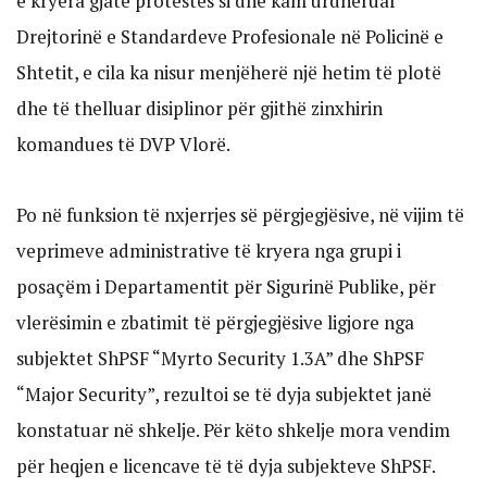
e kryera gjatë protestës si dhe kam urdhëruar
Drejtorinë e Standardeve Profesionale në Policinë e
Shtetit, e cila ka nisur menjëherë një hetim të plotë
dhe të thelluar disiplinor për gjithë zinxhirin
komandues të DVP Vlorë.
Po në funksion të nxjerrjes së përgjegjësive, në vijim të
veprimeve administrative të kryera nga grupi i
posaçëm i Departamentit për Sigurinë Publike, për
vlerësimin e zbatimit të përgjegjësive ligjore nga
subjektet ShPSF “Myrto Security 1.3A” dhe ShPSF
“Major Security”, rezultoi se të dyja subjektet janë
konstatuar në shkelje. Për këto shkelje mora vendim
për heqjen e licencave të të dyja subjekteve ShPSF.