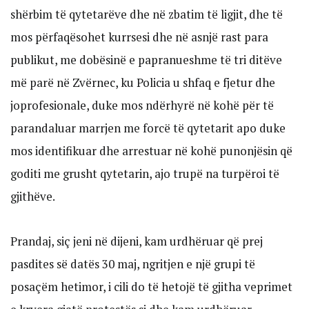
shërbim të qytetarëve dhe në zbatim të ligjit, dhe të
mos përfaqësohet kurrsesi dhe në asnjë rast para
publikut, me dobësinë e papranueshme të tri ditëve
më parë në Zvërnec, ku Policia u shfaq e fjetur dhe
joprofesionale, duke mos ndërhyrë në kohë për të
parandaluar marrjen me forcë të qytetarit apo duke
mos identifikuar dhe arrestuar në kohë punonjësin që
goditi me grusht qytetarin, ajo trupë na turpëroi të
gjithëve.
Prandaj, siç jeni në dijeni, kam urdhëruar që prej
pasdites së datës 30 maj, ngritjen e një grupi të
posaçëm hetimor, i cili do të hetojë të gjitha veprimet