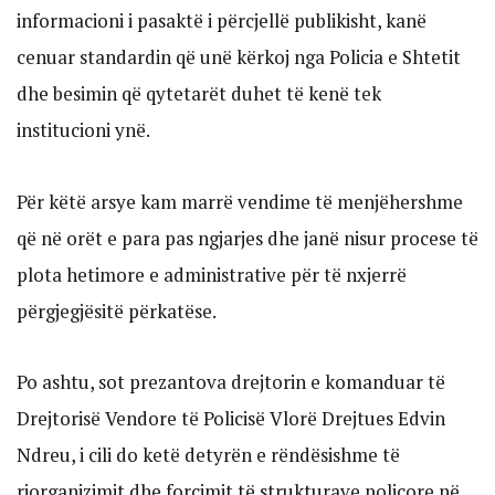
informacioni i pasaktë i përcjellë publikisht, kanë
cenuar standardin që unë kërkoj nga Policia e Shtetit
dhe besimin që qytetarët duhet të kenë tek
institucioni ynë.
Për këtë arsye kam marrë vendime të menjëhershme
që në orët e para pas ngjarjes dhe janë nisur procese të
plota hetimore e administrative për të nxjerrë
përgjegjësitë përkatëse.
Po ashtu, sot prezantova drejtorin e komanduar të
Drejtorisë Vendore të Policisë Vlorë Drejtues Edvin
Ndreu, i cili do ketë detyrën e rëndësishme të
riorganizimit dhe forcimit të strukturave policore në