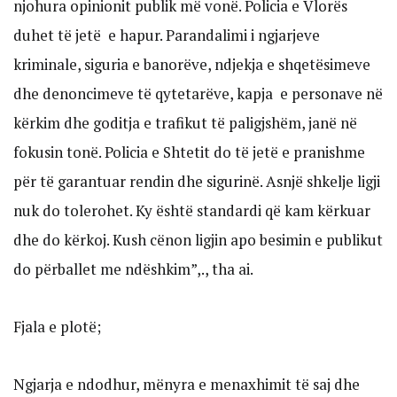
njohura opinionit publik më vonë. Policia e Vlorës
duhet të jetë e hapur. Parandalimi i ngjarjeve
kriminale, siguria e banorëve, ndjekja e shqetësimeve
dhe denoncimeve të qytetarëve, kapja e personave në
kërkim dhe goditja e trafikut të paligjshëm, janë në
fokusin tonë. Policia e Shtetit do të jetë e pranishme
për të garantuar rendin dhe sigurinë. Asnjë shkelje ligji
nuk do tolerohet. Ky është standardi që kam kërkuar
dhe do kërkoj. Kush cënon ligjin apo besimin e publikut
do përballet me ndëshkim”,., tha ai.
Fjala e plotë;
Ngjarja e ndodhur, mënyra e menaxhimit të saj dhe