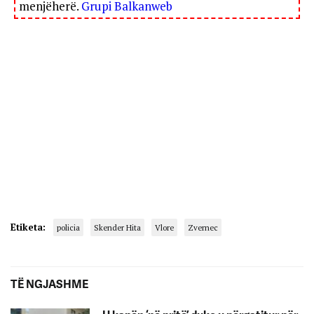
menjëherë.
Grupi Balkanweb
Etiketa:
policia
Skender Hita
Vlore
Zvernec
TË NGJASHME