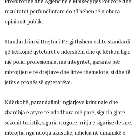
Prokurorinë dhe Agjencinë e Mbikëqyrjes Policore dhe
rezultatet përfundimtare do t’i bëhen të njohura
opinionit publik.
Standardi im si Drejtor i Përgjithshëm është standardi
që kërkojnë qytetarët e ndershëm dhe që kërkon ligji:
një polici profesionale, me integritet, garante për
mbrojtjen e të drejtave dhe lirive themelore, si dhe të
jetës e pronës së qytetarëve.
Ndërkohë, parandalimi i ngjarjeve kriminale dhe
zbardhja e atyre të ndodhura më parë, siguria gjatë
sezonit turistik, siguria rrugore, rritja e sigurisë detare,
mbrojtja nga ndotja akustike, ndjekja në dinamikë e