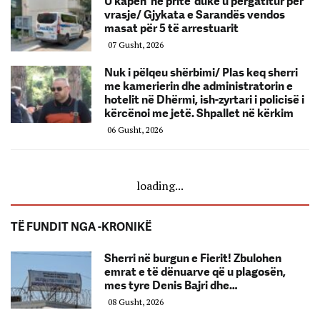
U kapën ‘në pritë’ duke u përgatitur për
vrasje/ Gjykata e Sarandës vendos
masat për 5 të arrestuarit
07 Gusht, 2026
Nuk i pëlqeu shërbimi/ Plas keq sherri
me kamerierin dhe administratorin e
hotelit në Dhërmi, ish-zyrtari i policisë i
kërcënoi me jetë. Shpallet në kërkim
06 Gusht, 2026
loading...
TË FUNDIT NGA -KRONIKË
Sherri në burgun e Fierit! Zbulohen
emrat e të dënuarve që u plagosën,
mes tyre Denis Bajri dhe…
08 Gusht, 2026