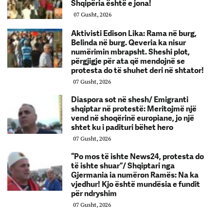
Shqipëria është e jona!
07 Gusht, 2026
Aktivisti Edison Lika: Rama në burg,
Belinda në burg. Qeveria ka nisur
numërimin mbrapsht. Sheshi plot,
përgjigje për ata që mendojnë se
protesta do të shuhet deri në shtator!
07 Gusht, 2026
Diaspora sot në shesh/ Emigranti
shqiptar në protestë: Meritojmë një
vend në shoqërinë europiane, jo një
shtet ku i padituri bëhet hero
07 Gusht, 2026
“Po mos të ishte News24, protesta do
të ishte shuar”/ Shqiptari nga
Gjermania ia numëron Ramës: Na ka
vjedhur! Kjo është mundësia e fundit
për ndryshim
07 Gusht, 2026