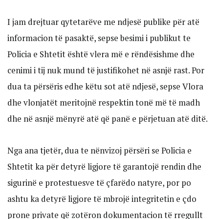
I jam drejtuar qytetarëve me ndjesë publike për atë
informacion të pasaktë, sepse besimi i publikut te
Policia e Shtetit është vlera më e rëndësishme dhe
cenimi i tij nuk mund të justifikohet në asnjë rast. Por
dua ta përsëris edhe këtu sot atë ndjesë, sepse Vlora
dhe vlonjatët meritojnë respektin tonë më të madh
dhe në asnjë mënyrë atë që panë e përjetuan atë ditë.
Nga ana tjetër, dua te nënvizoj përsëri se Policia e
Shtetit ka për detyrë ligjore të garantojë rendin dhe
sigurinë e protestuesve të çfarëdo natyre, por po
ashtu ka detyrë ligjore të mbrojë integritetin e çdo
prone private që zotëron dokumentacion të rregullt