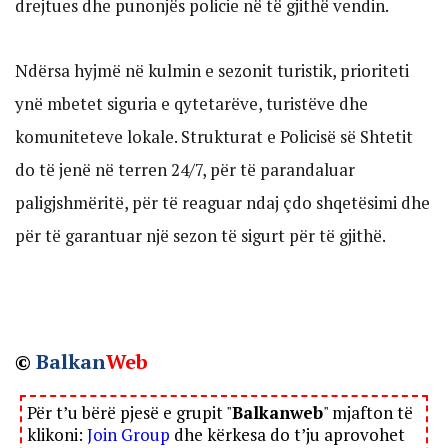
drejtues dhe punonjës policie në të gjithë vendin.
Ndërsa hyjmë në kulmin e sezonit turistik, prioriteti
ynë mbetet siguria e qytetarëve, turistëve dhe
komuniteteve lokale. Strukturat e Policisë së Shtetit
do të jenë në terren 24/7, për të parandaluar
paligjshmëritë, për të reaguar ndaj çdo shqetësimi dhe
për të garantuar një sezon të sigurt për të gjithë.
©
Balkan
Web
Për t’u bërë pjesë e grupit "
Balkanweb
" mjafton të
klikoni:
Join Group
dhe kërkesa do t’ju aprovohet