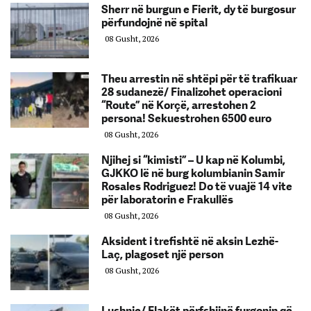
Sherr në burgun e Fierit, dy të burgosur
përfundojnë në spital
08 Gusht, 2026
Theu arrestin në shtëpi për të trafikuar
28 sudanezë/ Finalizohet operacioni
“Route” në Korçë, arrestohen 2
persona! Sekuestrohen 6500 euro
08 Gusht, 2026
Njihej si “kimisti” – U kap në Kolumbi,
GJKKO lë në burg kolumbianin Samir
Rosales Rodriguez! Do të vuajë 14 vite
për laboratorin e Frakullës
08 Gusht, 2026
Aksident i trefishtë në aksin Lezhë-
Laç, plagoset një person
08 Gusht, 2026
Lushnje/ Flakët përfshijnë furgonin që