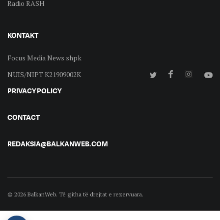
Radio RASH
KONTAKT
Focus Media News shpk
NUIS/NIPT K21909002K
PRIVACY POLICY
CONTACT
REDAKSIA@BALKANWEB.COM
© 2026 BalkanWeb. Të gjitha të drejtat e rezervuara.