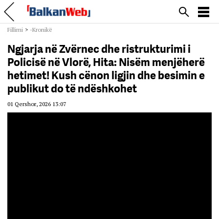
Fillimi
>
-Kronikë
Ngjarja në Zvërnec dhe ristrukturimi i
Policisë në Vlorë, Hita: Nisëm menjëherë
hetimet! Kush cënon ligjin dhe besimin e
publikut do të ndëshkohet
01 Qershor, 2026 13:07