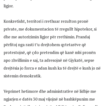
ligjor.
Konkretisht, territori i rrethuar rezulton pronë
private, me dokumentacion të rregullt hipotekor, si
dhe me autorizimin ligjor për rrethimin. Prandaj
përfitoj nga rasti t’u drejtohem qytetarëve që
protestojnë, që çdo pretendim që kanë mbi pronën
apo zhvillimin e saj, ta adresojnë në Gjykatë, sepse
drejtësia jo forca e ndan kush ka të drejtë e kush jo në
sistemin demokratik.
Veprimet hetimore dhe administrative në lidhje me
ngjarjen e datës 30 maj vijojnë në bashkëpunim me