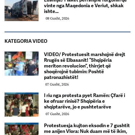
vinte nga Maqedonia e Veriut, shkak
ishte…
08 Gusht, 2026
KATEGORIA VIDEO
VIDEO/ Protestuesit marshojnë drejt
Rrugës së Elbasanit! “Shqipëria
meriton revolucion”, thirrjet që
shoqërojnë tubimin: Poshtë
patronazhistët!
07 Gusht, 2026
I riu nga protesta pyet Ramën: Çfarë i
ke ofruar rinisë? Shqipëria e
shqiptarëve, jo e pushtetarëve
07 Gusht, 2026
Protestuesja kujton eksodin e 7 gushtit
me anijen Vlora: Nuk duam më të ikim,