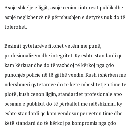
Asnjë shkelje e ligjit, asnjë cenim i interesit publik dhe
asnjë neglizhencë në përmbushjen e detyrës nuk do të
tolerohet.
Besimi i qytetarëve fitohet vetëm me punë,
profesionalizëm dhe integritet. Ky është standardi që
kam kërkuar dhe do të vazhdoj të kërkoj nga çdo
punonjës policie në të gjithë vendin. Kush i shërben me
ndershmëri qytetarëve do të ketë mbështetjen time të
plotë, kush cenon ligjin, standardet profesionale apo
besimin e publikut do të përballet me ndëshkimin. Ky
është standardi që kam vendosur për veten time dhe
këtë standard do të kërkoj pa kompromis nga çdo