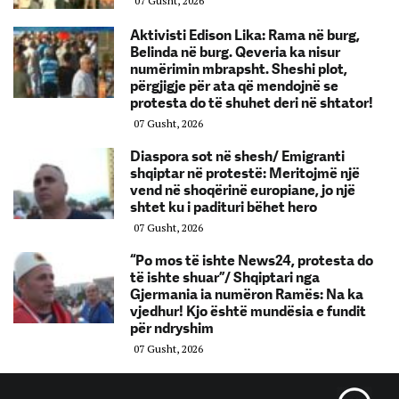
07 Gusht, 2026
Aktivisti Edison Lika: Rama në burg,
Belinda në burg. Qeveria ka nisur
numërimin mbrapsht. Sheshi plot,
përgjigje për ata që mendojnë se
protesta do të shuhet deri në shtator!
07 Gusht, 2026
Diaspora sot në shesh/ Emigranti
shqiptar në protestë: Meritojmë një
vend në shoqërinë europiane, jo një
shtet ku i padituri bëhet hero
07 Gusht, 2026
“Po mos të ishte News24, protesta do
të ishte shuar”/ Shqiptari nga
Gjermania ia numëron Ramës: Na ka
vjedhur! Kjo është mundësia e fundit
për ndryshim
07 Gusht, 2026