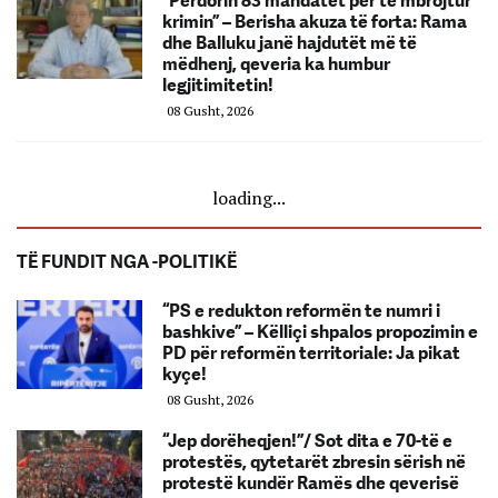
“Përdorin 83 mandatet për të mbrojtur
krimin” – Berisha akuza të forta: Rama
dhe Balluku janë hajdutët më të
mëdhenj, qeveria ka humbur
legjitimitetin!
08 Gusht, 2026
loading...
TË FUNDIT NGA -POLITIKË
“PS e redukton reformën te numri i
bashkive” – Këlliçi shpalos propozimin e
PD për reformën territoriale: Ja pikat
kyçe!
08 Gusht, 2026
“Jep dorëheqjen!”/ Sot dita e 70-të e
protestës, qytetarët zbresin sërish në
protestë kundër Ramës dhe qeverisë