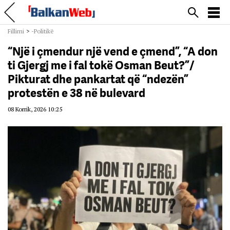
Fillimi
>
-Politikë
“Një i çmendur një vend e çmend”, “A don
ti Gjergj me i fal tokë Osman Beut?”/
Pikturat dhe pankartat që “ndezën”
protestën e 38 në bulevard
08 Korrik, 2026 10:25