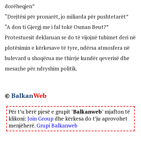
dorëheqjen”
“Drejtësi për pronarët, jo miliarda për pushtetarët”
“A don ti Gjergj me i fal tokë Osman Beut?”
Protestuesit deklaruan se do të vijojnë tubimet deri në
plotësimin e kërkesave të tyre, ndërsa atmosfera në
bulevard u shoqërua me thirrje kundër qeverisë dhe
mesazhe për ndryshim politik.
©
Balkan
Web
Për t’u bërë pjesë e grupit "
Balkanweb
" mjafton të
klikoni:
Join Group
dhe kërkesa do t’ju aprovohet
menjëherë.
Grupi Balkanweb