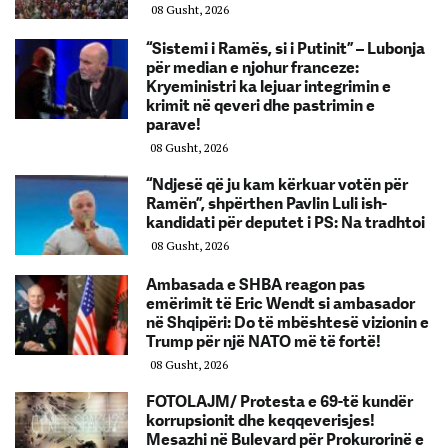
08 Gusht, 2026
“Sistemi i Ramës, si i Putinit” – Lubonja
për median e njohur franceze:
Kryeministri ka lejuar integrimin e
krimit në qeveri dhe pastrimin e
parave!
08 Gusht, 2026
“Ndjesë që ju kam kërkuar votën për
Ramën”, shpërthen Pavlin Luli ish-
kandidati për deputet i PS: Na tradhtoi
08 Gusht, 2026
Ambasada e SHBA reagon pas
emërimit të Eric Wendt si ambasador
në Shqipëri: Do të mbështesë vizionin e
Trump për një NATO më të fortë!
08 Gusht, 2026
FOTOLAJM/ Protesta e 69-të kundër
korrupsionit dhe keqqeverisjes!
Mesazhi në Bulevard për Prokurorinë e