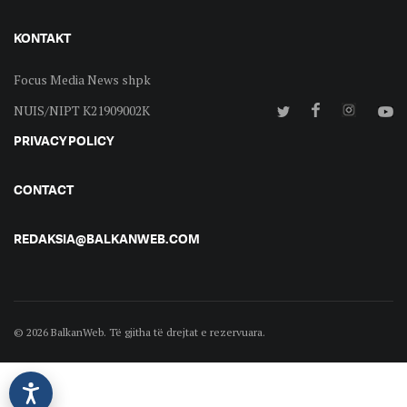
KONTAKT
Focus Media News shpk
NUIS/NIPT K21909002K
PRIVACY POLICY
CONTACT
REDAKSIA@BALKANWEB.COM
© 2026 BalkanWeb. Të gjitha të drejtat e rezervuara.