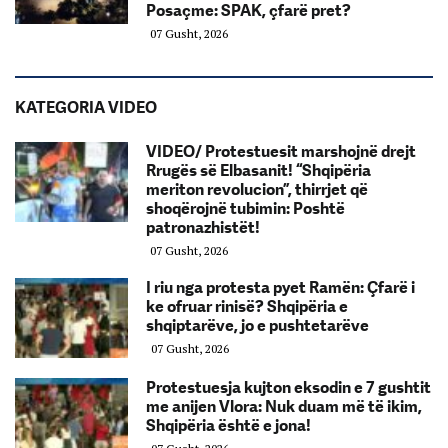
Posaçme: SPAK, çfarë pret?
07 Gusht, 2026
KATEGORIA VIDEO
VIDEO/ Protestuesit marshojnë drejt
Rrugës së Elbasanit! “Shqipëria
meriton revolucion”, thirrjet që
shoqërojnë tubimin: Poshtë
patronazhistët!
07 Gusht, 2026
I riu nga protesta pyet Ramën: Çfarë i
ke ofruar rinisë? Shqipëria e
shqiptarëve, jo e pushtetarëve
07 Gusht, 2026
Protestuesja kujton eksodin e 7 gushtit
me anijen Vlora: Nuk duam më të ikim,
Shqipëria është e jona!