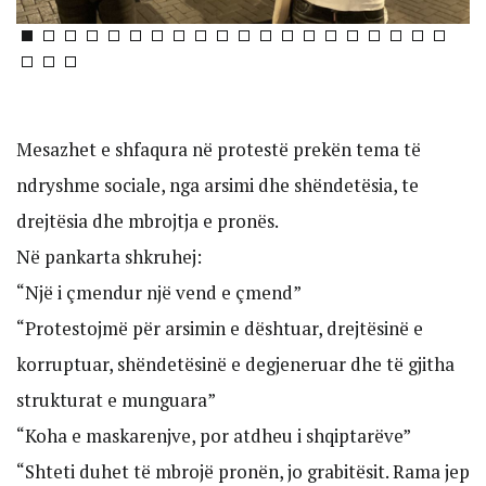
Mesazhet e shfaqura në protestë prekën tema të
ndryshme sociale, nga arsimi dhe shëndetësia, te
drejtësia dhe mbrojtja e pronës.
Në pankarta shkruhej:
“Një i çmendur një vend e çmend”
“Protestojmë për arsimin e dështuar, drejtësinë e
korruptuar, shëndetësinë e degjeneruar dhe të gjitha
strukturat e munguara”
“Koha e maskarenjve, por atdheu i shqiptarëve”
“Shteti duhet të mbrojë pronën, jo grabitësit. Rama jep