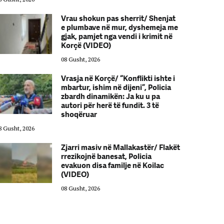
Vrau shokun pas sherrit/ Shenjat
e plumbave në mur, dyshemeja me
gjak, pamjet nga vendi i krimit në
Korçë (VIDEO)
08 Gusht, 2026
Vrasja në Korçë/ “Konflikti ishte i
mbartur, ishim në dijeni”, Policia
zbardh dinamikën: Ja ku u pa
autori për herë të fundit. 3 të
shoqëruar
8 Gusht, 2026
08 Gusht, 2026
Zjarri masiv në Mallakastër/ Flakët
rrezikojnë banesat, Policia
evakuon disa familje në Koilac
(VIDEO)
08 Gusht, 2026