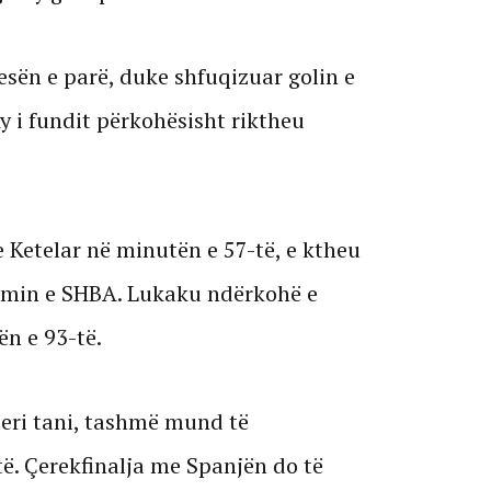
jesën e parë, duke shfuqizuar golin e
y i fundit përkohësisht riktheu
 Ketelar në minutën e 57-të, e ktheu
imin e SHBA. Lukaku ndërkohë e
ën e 93-të.
deri tani, tashmë mund të
të. Çerekfinalja me Spanjën do të