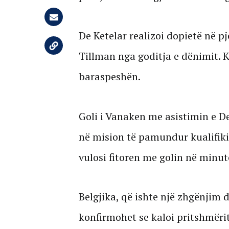
De Ketelar realizoi dopietë në p
Tillman nga goditja e dënimit. K
baraspeshën.
Goli i Vanaken me asistimin e De
në mision të pamundur kualifik
vulosi fitoren me golin në minut
Belgjika, që ishte një zhgënjim 
konfirmohet se kaloi pritshmëri