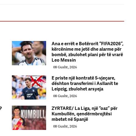
Ana e errët e Botërorit “FIFA2026”,
kërcënime me jetë dhe alarme për
bombë, zbulohet plani për të vrarë
Leo Messin
08 Gusht, 2026
E priste një kontratë 5-vjeçare,
dështon transferimi i Asllanit te
Leipzig, zbulohet arsyeja
08 Gusht, 2026
?
ZYRTARE/ La Liga, një “oaz” për
Kumbullën, qendërmbrojtësi
mbetet në Spanjë
08 Gusht, 2026