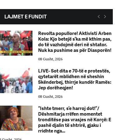
LAJMET E FUNDIT
Revolta popullore! Aktivisti Arben
Kola: Kjo betejë s’ka më kthim pas,
do të vazhdojmë deri në shtator.
Nuk ka pushime as për Diasporën!
08 Gusht, 2026
LIVE- Sot dita e 70-të e protestës,
qytetarët mblidhen në sheshin
Skënderbej, thirrje kundër Ramës:
Jep dorëheqjen!
08 Gusht, 2026
“Ishte tmerr, s’e harroj dot!”/
Dëshmitarja rrëfen momentet
tronditëse pas vrasjes në Korçë: E
pashë djalin të shtrirë, gjaku i
rridhte nga…
8 Gusht, 2026
08 Gusht, 2026