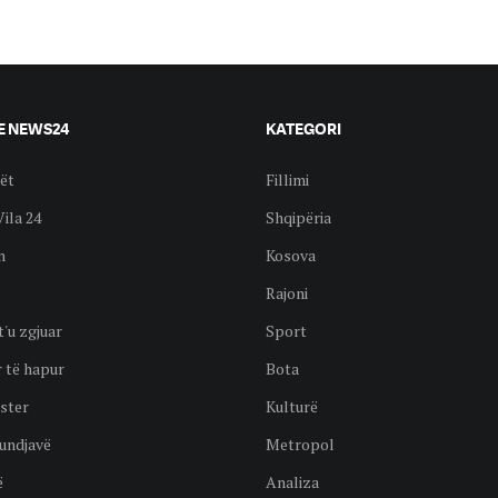
E NEWS24
KATEGORI
ët
Fillimi
Vila 24
Shqipëria
n
Kosova
Rajoni
t'u zgjuar
Sport
 të hapur
Bota
ster
Kulturë
undjavë
Metropol
ë
Analiza