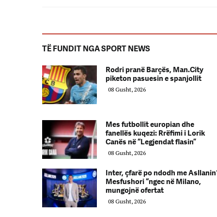
TË FUNDIT NGA SPORT NEWS
Rodri pranë Barçës, Man.City
piketon pasuesin e spanjollit
08 Gusht, 2026
Mes futbollit europian dhe
fanellës kuqezi: Rrëfimi i Lorik
Canës në “Legjendat flasin”
08 Gusht, 2026
Inter, çfarë po ndodh me Asllanin
Mesfushori “ngec në Milano,
mungojnë ofertat
08 Gusht, 2026