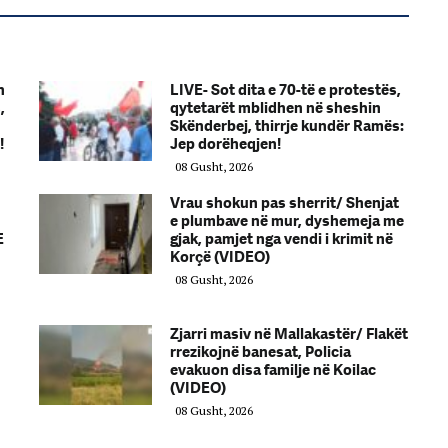
n
LIVE- Sot dita e 70-të e protestës,
,
qytetarët mblidhen në sheshin
Skënderbej, thirrje kundër Ramës:
!
Jep dorëheqjen!
08 Gusht, 2026
Vrau shokun pas sherrit/ Shenjat
e plumbave në mur, dyshemeja me
E
gjak, pamjet nga vendi i krimit në
Korçë (VIDEO)
08 Gusht, 2026
Zjarri masiv në Mallakastër/ Flakët
rrezikojnë banesat, Policia
evakuon disa familje në Koilac
(VIDEO)
08 Gusht, 2026