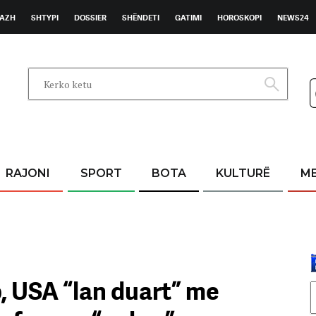
AZH
SHTYPI
DOSSIER
SHËNDETI
GATIMI
HOROSKOPI
NEWS24
RAJONI
SPORT
BOTA
KULTURË
M
, USA “lan duart” me