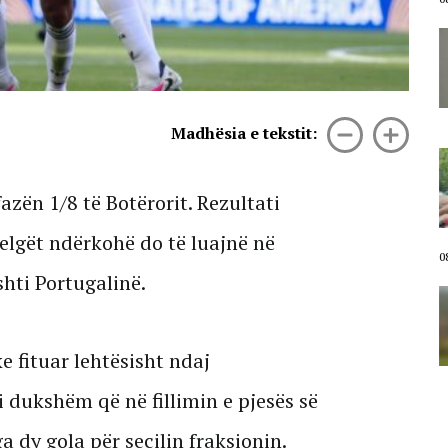
Vrau shokun pas sherrit/ Shenjat
e plumbave në mur, dyshemeja me
gjak, pamjet nga vendi i krimit në
Korçë (VIDEO)
08 Gusht, 2026
Madhësia e tekstit:
Vrasja në Korçë/ “Konflikti ishte i
mbartur, ishim në dijeni”, Policia
zbardh dinamikën: Ja ku u pa
zën 1/8 të Botërorit. Rezultati
autori për herë të fundit. 3 të
shoqëruar
elgët ndërkohë do të luajnë në
08 Gusht, 2026
0
hti Portugalinë.
Zjarri masiv në Mallakastër/ Flakët
rrezikojnë banesat, Policia
evakuon disa familje në Koilac
(VIDEO)
ke fituar lehtësisht ndaj
08 Gusht, 2026
 dukshëm që në fillimin e pjesës së
a dy gola për secilin fraksionin.