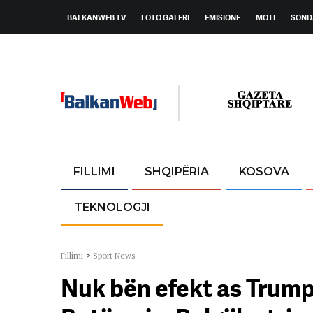
BALKANWEB TV
FOTO GALERI
EMISIONE
MOTI
SOND
FILLIMI
SHQIPËRIA
KOSOVA
TEKNOLOGJI
Fillimi
>
Sport News
Nuk bën efekt as Trump