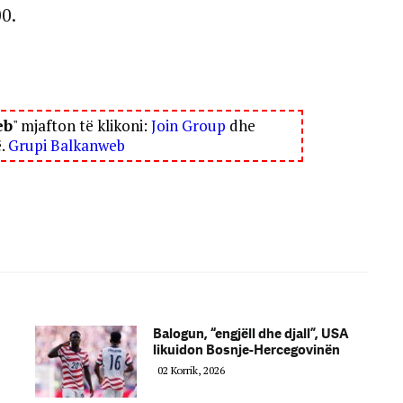
0.
eb
" mjafton të klikoni:
Join Group
dhe
ë.
Grupi Balkanweb
Balogun, “engjëll dhe djall”, USA
likuidon Bosnje-Hercegovinën
02 Korrik, 2026