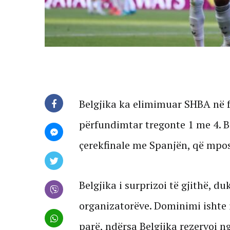
Belgjika ka elimimuar SHBA në fa
përfundimtar tregonte 1 me 4. B
çerekfinale me Spanjën, që mpos
Belgjika i surprizoi të gjithë, du
organizatorëve. Dominimi ishte i
parë, ndërsa Belgjika rezervoi ng