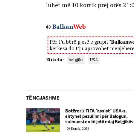
luhet më 10 korrik prej orës 21:0
©
Balkan
Web
Për t’u bërë pjesë e grupit "
Balkanw
kërkesa do t’ju aprovohet menjëher
Etiketa:
belgjike
USA
TË NGJASHME
Botërori/ FIFA “assist” USA-s,
shtyhet pezullimi për Balogun,
sulmuesi do të jetë ndaj Belgjikës
06 Korrik, 2026