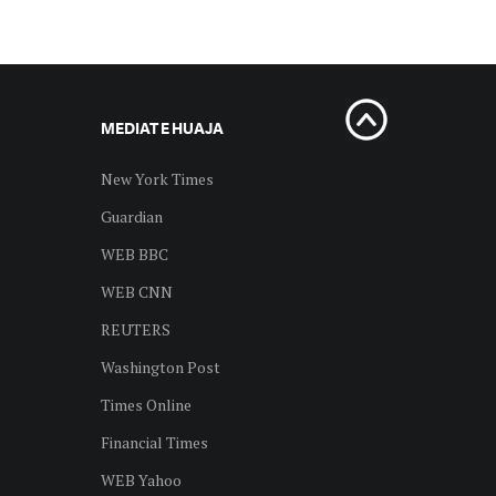
MEDIAT E HUAJA
New York Times
Guardian
WEB BBC
WEB CNN
REUTERS
Washington Post
Times Online
Financial Times
WEB Yahoo