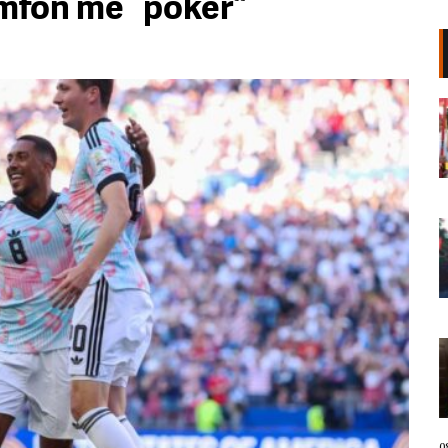
umfon me “poker”
Revolta popullore! Aktivisti Arben
Kola: Kjo betejë s’ka më kthim pas,
do të vazhdojmë deri në shtator.
Nuk ka pushime as për Diasporën!
08 Gusht, 2026
LIVE- Sot dita e 70-të e protestës,
qytetarët mblidhen në sheshin
Skënderbej, thirrje kundër Ramës:
Jep dorëheqjen!
08 Gusht, 2026
“Ishte tmerr, s’e harroj dot!”/
Dëshmitarja rrëfen momentet
tronditëse pas vrasjes në Korçë: E
pashë djalin të shtrirë, gjaku i
rridhte nga…
08 Gusht, 2026
0