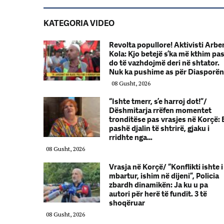
KATEGORIA VIDEO
Revolta popullore! Aktivisti Arbe
Kola: Kjo betejë s’ka më kthim pas
do të vazhdojmë deri në shtator.
Nuk ka pushime as për Diasporën
08 Gusht, 2026
“Ishte tmerr, s’e harroj dot!”/
Dëshmitarja rrëfen momentet
tronditëse pas vrasjes në Korçë: 
pashë djalin të shtrirë, gjaku i
rridhte nga…
08 Gusht, 2026
Vrasja në Korçë/ “Konflikti ishte i
mbartur, ishim në dijeni”, Policia
zbardh dinamikën: Ja ku u pa
autori për herë të fundit. 3 të
shoqëruar
08 Gusht, 2026