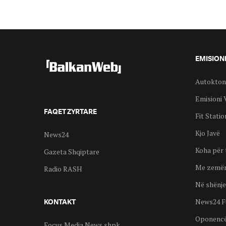
EMISION
Autokton
Emisioni 
FAQET ZYRTARE
Fit Statio
Kjo Javë
News24
Koha për 
Gazeta Shqiptare
Me zemër
Radio RASH
Në shënje
News24 F
KONTAKT
Oponenc
Focus Media News shpk