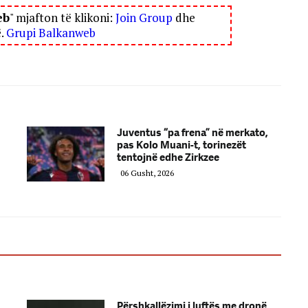
eb
" mjafton të klikoni:
Join Group
dhe
ë.
Grupi Balkanweb
Juventus “pa frena” në merkato,
pas Kolo Muani-t, torinezët
tentojnë edhe Zirkzee
06 Gusht, 2026
Përshkallëzimi i luftës me dronë