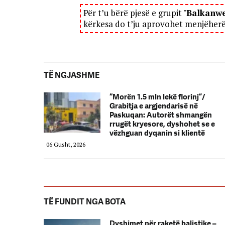
Për t’u bërë pjesë e grupit "
Balkanw
kërkesa do t’ju aprovohet menjëher
TË NGJASHME
“Morën 1.5 mln lekë florinj”/
Grabitja e argjendarisë në
Paskuqan: Autorët shmangën
rrugët kryesore, dyshohet se e
vëzhguan dyqanin si klientë
06 Gusht, 2026
TË FUNDIT NGA BOTA
Dyshimet për raketë balistike –