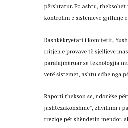
përshtatur. Po ashtu, theksohet
kontrollin e sistemeve gjithnjë
Bashkëkryetari i komitetit, Yus
rritjen e provave të sjelljeve ma
paralajmëruar se teknologjia mu
vetë sistemet, ashtu edhe nga p
Raporti thekson se, ndonëse përf
jashtëzakonshme”, zhvillimi i pa
rreziqe për shëndetin mendor, s