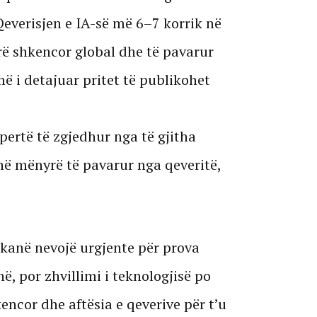
everisjen e IA-së më 6–7 korrik në
rë shkencor global dhe të pavarur
më i detajuar pritet të publikohet
pertë të zgjedhur nga të gjitha
në mënyrë të pavarur nga qeveritë,
e kanë nevojë urgjente për prova
ë, por zhvillimi i teknologjisë po
ncor dhe aftësia e qeverive për t’u