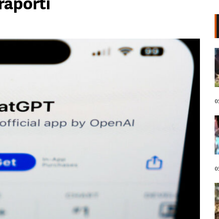
 raporti
VIDEO/ Kërcënoi banorët me
thikë, kandidati demokrat për
Kongres arrestohet pas incidentit
në plazh në Havai. Neutralizohet
me tek goditje!
05 Gusht, 2026
0
Protestuesit marshojnë drejt
Liqenit Artificial/ “Shqipëria
meriton revolucion”, thirrjet që
shoqërojnë tubimin: Poshtë
diktatura!
05 Gusht, 2026
0
LIVE- Revolta në ditën e 67! “Nesër
më shumë”, mbyllen fjalimet para
Kryeministrisë, protestuesit nisin
marshimin