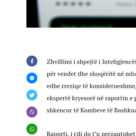
Zhvillimi i shpejtë i Inteligjenc
për vendet dhe shoqëritë në mb
edhe rreziqe të konsiderueshme
ekspertë kryesorë në raportin e 
shkencor të Kombeve të Bashku
Raporti, i cili do t’u prezantohe