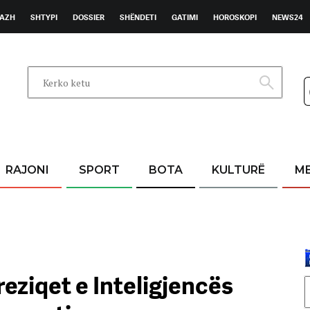
AZH
SHTYPI
DOSSIER
SHËNDETI
GATIMI
HOROSKOPI
NEWS24
RAJONI
SPORT
BOTA
KULTURË
M
eziqet e Inteligjencës