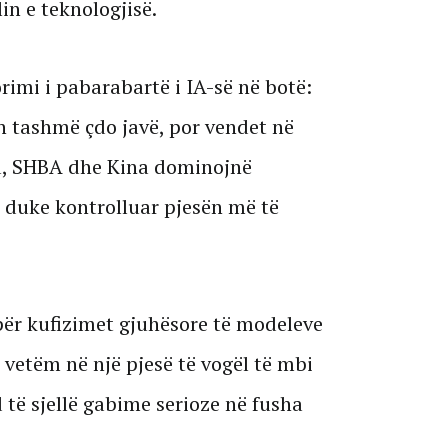
lin e teknologjisë.
rimi i pabarabartë i IA-së në botë:
n tashmë çdo javë, por vendet në
u, SHBA dhe Kina dominojnë
, duke kontrolluar pjesën më të
ër kufizimet gjuhësore të modeleve
r vetëm në një pjesë të vogël të mbi
të sjellë gabime serioze në fusha