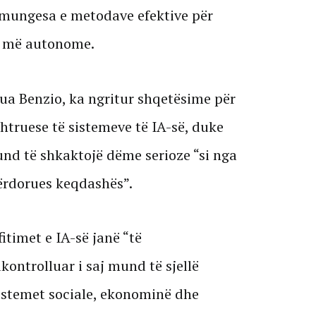
 mungesa e metodave efektive për
 e më autonome.
hua Benzio, ka ngritur shqetësime për
shtruese të sistemeve të IA-së, duke
nd të shkaktojë dëme serioze “si nga
ërdorues keqdashës”.
itimet e IA-së janë “të
kontrolluar i saj mund të sjellë
istemet sociale, ekonominë dhe