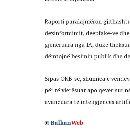
Raporti paralajmëron gjithashtu 
dezinformimit, deepfake-ve dhe 
gjeneruara nga IA, duke theksua
dëmtojnë besimin publik dhe d
Sipas OKB-së, shumica e vendev
për të vlerësuar apo qeverisur n
avancuara të inteligjencës artifi
©
Balkan
Web