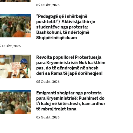
05 Gusht, 2026
“Pedagogë që i shërbejnë
pushtetit!”/ Aktivistja thirrje
studentëve nga protesta:
Bashkohuni, të ndërtojmë
Shqipërinë që duam
5 Gusht, 2026
05 Gusht, 2026
Revolta popullore! Protestuesja
para Kryeministrisë: Nuk ka kthim
pas, do të qëndrojmë në shesh
deri sa Rama të japë dorëheqjen!
05 Gusht, 2026
Emigranti shqiptar nga protesta
para Kryeministrisë: Pushimet do
t’i kaloj në këtë shesh, kam ardhur
të mbroj trojet tona
05 Gusht, 2026