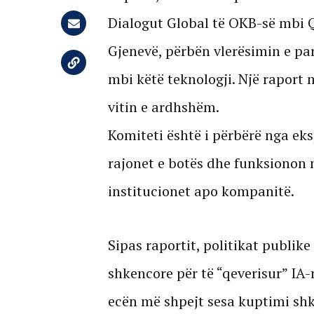
Dialogut Global të OKB-së mbi Q
Gjenevë, përbën vlerësimin e pa
mbi këtë teknologji. Një raport 
vitin e ardhshëm.
Komiteti është i përbërë nga eks
rajonet e botës dhe funksionon 
institucionet apo kompanitë.
Sipas raportit, politikat publik
shkencore për të “qeverisur” IA-n
ecën më shpejt sesa kuptimi shke