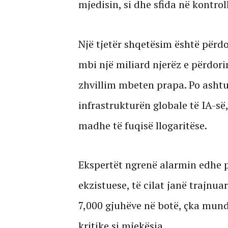
mjedisin, si dhe sfida në kontrol
Një tjetër shqetësim është përdo
mbi një miliard njerëz e përdori
zhvillim mbeten prapa. Po asht
infrastrukturën globale të IA-së
madhe të fuqisë llogaritëse.
Ekspertët ngrenë alarmin edhe p
ekzistuese, të cilat janë trajnua
7,000 gjuhëve në botë, çka mund 
kritike si mjekësia.