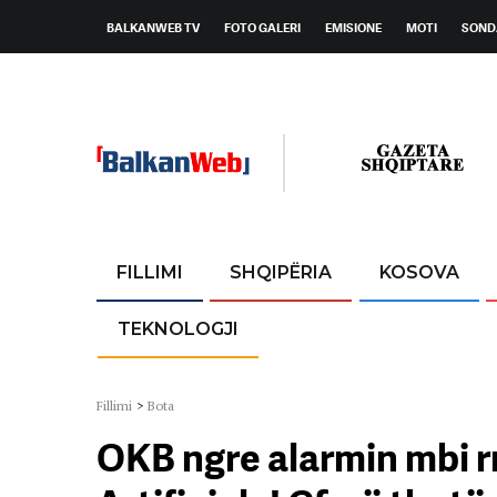
BALKANWEB TV
FOTO GALERI
EMISIONE
MOTI
SOND
FILLIMI
SHQIPËRIA
KOSOVA
TEKNOLOGJI
Fillimi
>
Bota
OKB ngre alarmin mbi rr