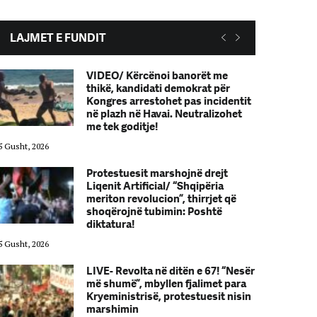
LAJMET E FUNDIT
VIDEO/ Kërcënoi banorët me
thikë, kandidati demokrat për
Kongres arrestohet pas incidentit
në plazh në Havai. Neutralizohet
me tek goditje!
5 Gusht, 2026
05 Gusht, 2026
Protestuesit marshojnë drejt
Liqenit Artificial/ “Shqipëria
meriton revolucion”, thirrjet që
shoqërojnë tubimin: Poshtë
diktatura!
5 Gusht, 2026
05 Gusht, 2026
LIVE- Revolta në ditën e 67! “Nesër
më shumë”, mbyllen fjalimet para
Kryeministrisë, protestuesit nisin
marshimin