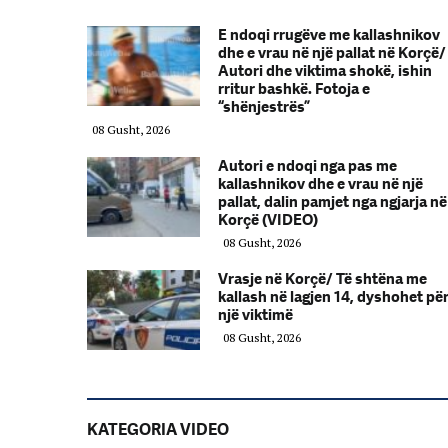
E ndoqi rrugëve me kallashnikov
dhe e vrau në një pallat në Korçë/
Autori dhe viktima shokë, ishin
rritur bashkë. Fotoja e
“shënjestrës”
08 Gusht, 2026
Autori e ndoqi nga pas me
kallashnikov dhe e vrau në një
pallat, dalin pamjet nga ngjarja në
Korçë (VIDEO)
08 Gusht, 2026
Vrasje në Korçë/ Të shtëna me
kallash në lagjen 14, dyshohet pë
një viktimë
08 Gusht, 2026
KATEGORIA VIDEO