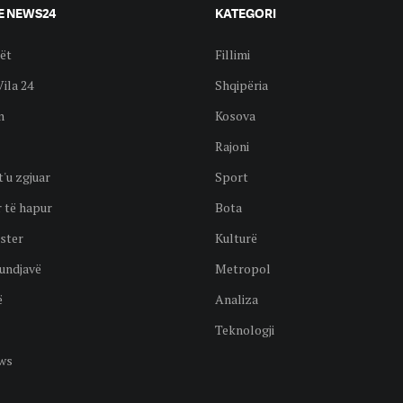
E NEWS24
KATEGORI
ët
Fillimi
Vila 24
Shqipëria
n
Kosova
Rajoni
t'u zgjuar
Sport
 të hapur
Bota
ster
Kulturë
undjavë
Metropol
ë
Analiza
Teknologji
ws