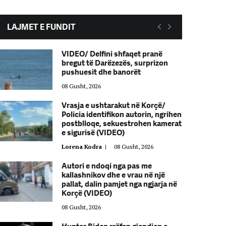
LAJMET E FUNDIT
VIDEO/ Delfini shfaqet pranë
bregut të Darëzezës, surprizon
pushuesit dhe banorët
08 Gusht, 2026
Vrasja e ushtarakut në Korçë/
Policia identifikon autorin, ngrihen
postblloqe, sekuestrohen kamerat
e sigurisë (VIDEO)
Lorena Kodra
|
08 Gusht, 2026
Autori e ndoqi nga pas me
kallashnikov dhe e vrau në një
pallat, dalin pamjet nga ngjarja në
Korçë (VIDEO)
08 Gusht, 2026