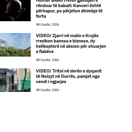
Hunter Biden rrëfen gjendjen e
rënduar të babait: Kanceri është
përhapur, po përjeton dhimbje të
forta
08 Gusht, 2026
VIDEO/ Zjarri në malin e Krujës
rrezikon banesa e biznese, dy
helikopterë në aksion për shuarjen
e flakëve
08 Gusht, 2026
VIDEO/ Tritol në derën e dyqanit
të Noizyt në Durrës, pamjet nga
vendi i ngjarjes
08 Gusht, 2026