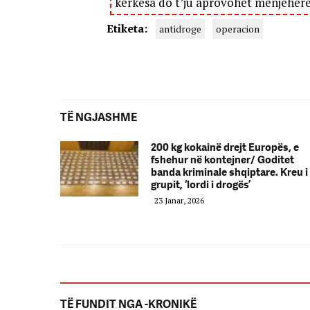
kërkesa do t’ju aprovohet menjëher
Etiketa:
antidroge
operacion
TË NGJASHME
200 kg kokainë drejt Europës, e
fshehur në kontejner/ Goditet
banda kriminale shqiptare. Kreu i
grupit, ‘lordi i drogës’
23 Janar, 2026
TË FUNDIT NGA -KRONIKË