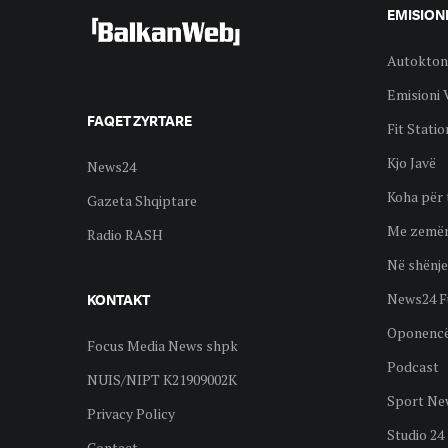
EMISION
Autokton
Emisioni 
FAQET ZYRTARE
Fit Statio
Kjo Javë
News24
Koha për 
Gazeta Shqiptare
Me zemër
Radio RASH
Në shënje
News24 F
KONTAKT
Oponenc
Focus Media News shpk
Podcast
NUIS/NIPT K21909002K
Sport Ne
Privacy Policy
Studio 24
Contact