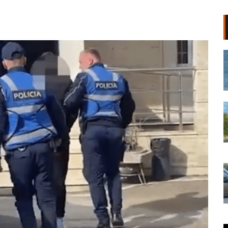
VIDEO/ Delfini shfaqet pranë
bregut të Darëzezës, surprizon
pushuesit dhe banorët
08 Gusht, 2026
Vrasja e ushtarakut në Korçë/
Policia identifikon autorin, ngrihen
postblloqe, sekuestrohen kamerat
e sigurisë (VIDEO)
Lorena Kodra
|
08 Gusht, 2026
Autori e ndoqi nga pas me
kallashnikov dhe e vrau në një
pallat, dalin pamjet nga ngjarja në
Korçë (VIDEO)
08 Gusht, 2026