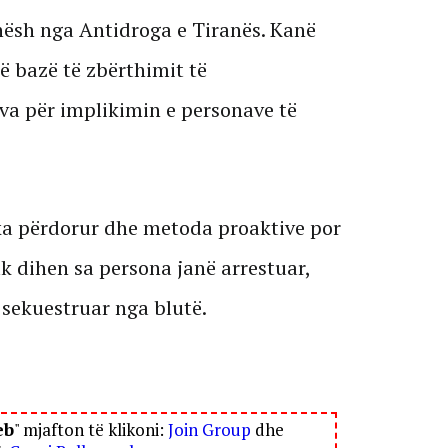
hësh nga Antidroga e Tiranës. Kanë
 bazë të zbërthimit të
va për implikimin e personave të
ka përdorur dhe metoda proaktive por
k dihen sa persona janë arrestuar,
 sekuestruar nga blutë.
eb
" mjafton të klikoni:
Join Group
dhe