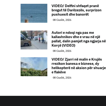
VIDEO/ Delfini shfaqet pranë
bregut të Darëzezës, surprizon
pushuesit dhe banorët
08 Gusht, 2026
Autori e ndoqi nga pas me
kallashnikov dhe e vrau në një
pallat, dalin pamjet nga ngjarja në
Korçë (VIDEO)
08 Gusht, 2026
VIDEO/ Zjarri në malin e Krujës
rrezikon banesa e biznese, dy
helikopterë në aksion për shuarj
e flakëve
08 Gusht, 2026