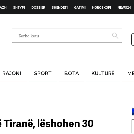
AZH
SHTYPI
DOSSIER
SHËNDETI
GATIMI
HOROSKOPI
NEWS24
RAJONI
SPORT
BOTA
KULTURË
M
 Tiranë, lëshohen 30