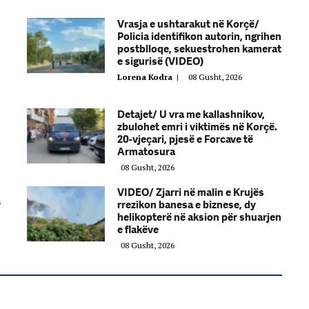
Vrasja e ushtarakut në Korçë/
Policia identifikon autorin, ngrihen
postblloqe, sekuestrohen kamerat
e sigurisë (VIDEO)
Lorena Kodra
|
08 Gusht, 2026
Detajet/ U vra me kallashnikov,
zbulohet emri i viktimës në Korçë.
20-vjeçari, pjesë e Forcave të
Armatosura
08 Gusht, 2026
VIDEO/ Zjarri në malin e Krujës
r
rrezikon banesa e biznese, dy
helikopterë në aksion për shuarjen
e flakëve
08 Gusht, 2026