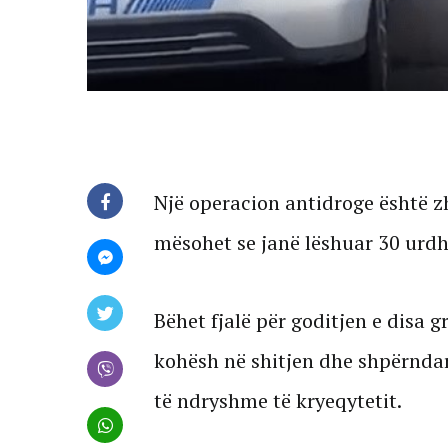
Një operacion antidroge është zh
mësohet se janë lëshuar 30 urdh
Bëhet fjalë për goditjen e disa g
kohësh në shitjen dhe shpërndar
të ndryshme të kryeqytetit.