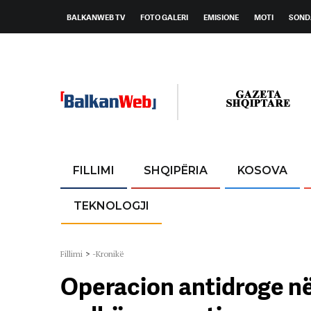
BALKANWEB TV
FOTO GALERI
EMISIONE
MOTI
SOND
FILLIMI
SHQIPËRIA
KOSOVA
TEKNOLOGJI
Fillimi
>
-Kronikë
Operacion antidroge në