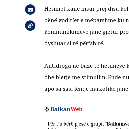
Hetimet kanë nisur prej disa ko
qënë goditjet e mëparshme ku në
kominunikimeve janë gjetur pro
dyshuar si të përfshirë.
Antidroga në bazë të hetimeve 
dhe blerje me stimulim. Ende nu
apo sa sasi lëndë narkotike janë
©
Balkan
Web
Për t’u bërë pjesë e grupit "
Balkanw