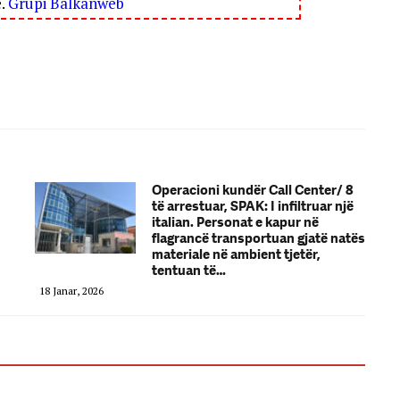
ë.
Grupi Balkanweb
Operacioni kundër Call Center/ 8
të arrestuar, SPAK: I infiltruar një
italian. Personat e kapur në
flagrancë transportuan gjatë natës
materiale në ambient tjetër,
tentuan të…
18 Janar, 2026