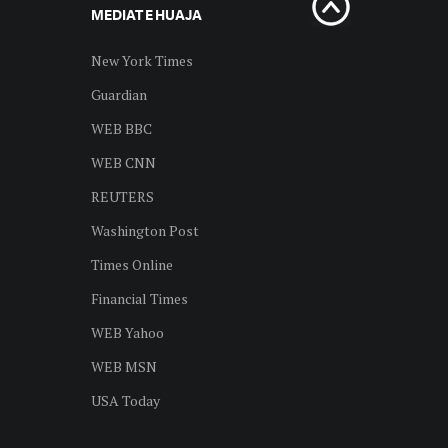
MEDIAT E HUAJA
New York Times
Guardian
WEB BBC
WEB CNN
REUTERS
Washington Post
Times Online
Financial Times
WEB Yahoo
WEB MSN
USA Today