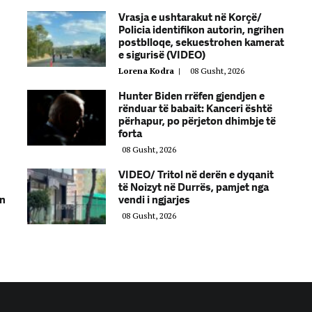
Vrasja e ushtarakut në Korçë/
Policia identifikon autorin, ngrihen
postblloqe, sekuestrohen kamerat
e sigurisë (VIDEO)
Lorena Kodra
|
08 Gusht, 2026
Hunter Biden rrëfen gjendjen e
rënduar të babait: Kanceri është
përhapur, po përjeton dhimbje të
forta
08 Gusht, 2026
VIDEO/ Tritol në derën e dyqanit
të Noizyt në Durrës, pamjet nga
en
vendi i ngjarjes
08 Gusht, 2026