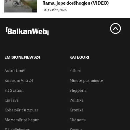
Rama, jepe dorëheqjen (VIDEO)
09 Gusht, 2026
EMISIONE NEWS24
KATEGORI
Autoktonët
Fillimi
Emisioni Vila 24
Minutë pas minute
Fit Station
Shqipëria
Kjo Javë
Politikë
Koha për t'u zgjuar
Kronikë
Me zemër të hapur
Ekonomi
Në shënjester
Kosova