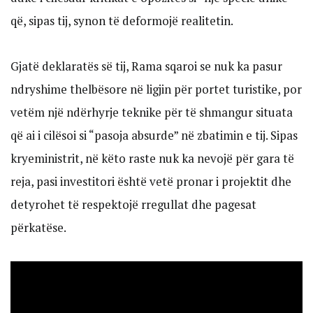
që, sipas tij, synon të deformojë realitetin.
Gjatë deklaratës së tij, Rama sqaroi se nuk ka pasur
ndryshime thelbësore në ligjin për portet turistike, por
vetëm një ndërhyrje teknike për të shmangur situata
që ai i cilësoi si “pasoja absurde” në zbatimin e tij. Sipas
kryeministrit, në këto raste nuk ka nevojë për gara të
reja, pasi investitori është vetë pronar i projektit dhe
detyrohet të respektojë rregullat dhe pagesat
përkatëse.