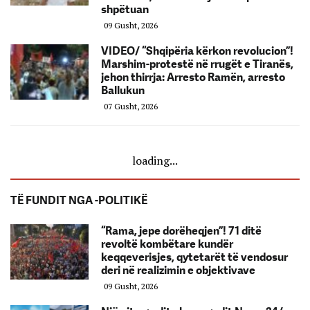
shpëtuan
09 Gusht, 2026
VIDEO/ “Shqipëria kërkon revolucion”!
Marshim-protestë në rrugët e Tiranës,
jehon thirrja: Arresto Ramën, arresto
Ballukun
07 Gusht, 2026
loading...
TË FUNDIT NGA -POLITIKË
“Rama, jepe dorëheqjen”! 71 ditë
revoltë kombëtare kundër
keqqeverisjes, qytetarët të vendosur
deri në realizimin e objektivave
09 Gusht, 2026