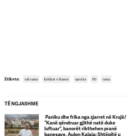
Etiketa:
edi rama
Kritikat e Rames
opozita
PD
rama
TË NGJASHME
Paniku dhe frika nga zjarret në Krujë/
“Kanë qëndruar gjithë natë duke
luftuar”, banorët rikthehen pranë
banesave, Aulon Kalaja: Shtëpitë u