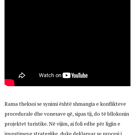
Rama theksoi se synimi është shmangia e konflikteve
procedurale dhe vonesave që, sipas tij, do të bllokonin
projektet turistike. Në vijim, ai foli edhe për ligjin e
investimeve strategjike, duke deklaruar se procesi i