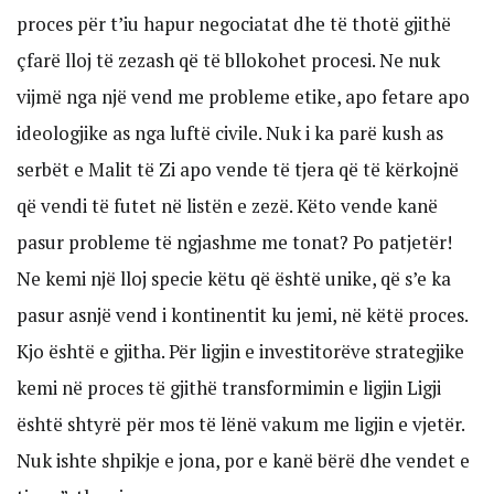
proces për t’iu hapur negociatat dhe të thotë gjithë
çfarë lloj të zezash që të bllokohet procesi. Ne nuk
vijmë nga një vend me probleme etike, apo fetare apo
ideologjike as nga luftë civile. Nuk i ka parë kush as
serbët e Malit të Zi apo vende të tjera që të kërkojnë
që vendi të futet në listën e zezë. Këto vende kanë
pasur probleme të ngjashme me tonat? Po patjetër!
Ne kemi një lloj specie këtu që është unike, që s’e ka
pasur asnjë vend i kontinentit ku jemi, në këtë proces.
Kjo është e gjitha. Për ligjin e investitorëve strategjike
kemi në proces të gjithë transformimin e ligjin Ligji
është shtyrë për mos të lënë vakum me ligjin e vjetër.
Nuk ishte shpikje e jona, por e kanë bërë dhe vendet e