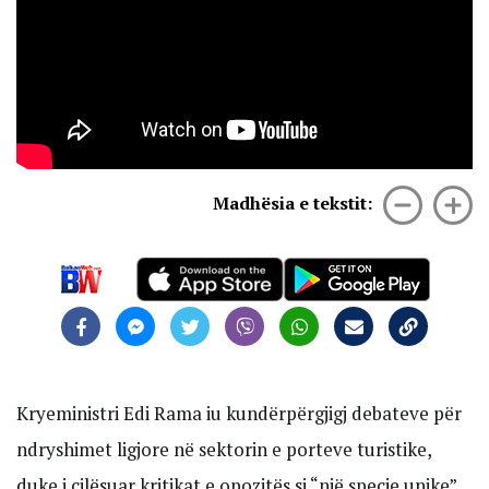
Madhësia e tekstit:
Kryeministri Edi Rama iu kundërpërgjigj debateve për
ndryshimet ligjore në sektorin e porteve turistike,
duke i cilësuar kritikat e opozitës si “një specie unike”