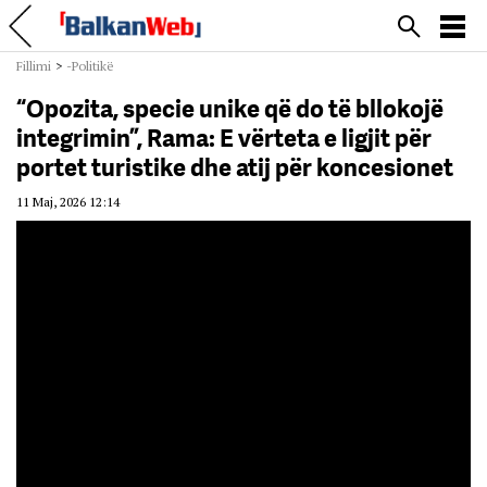
Fillimi
>
-Politikë
“Opozita, specie unike që do të bllokojë
integrimin”, Rama: E vërteta e ligjit për
portet turistike dhe atij për koncesionet
11 Maj, 2026 12:14