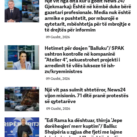
Një vit nga dita kur u godit News 24/
Gjekmarkaj: Është në këmbë duke bërë
gazetari profesionale. Media nuk është
armike e pushtetit, por mburojë e
qytetarit, mbështetja për të mbrojtje e
të drejtës për informim
09 Gusht, 2026
Hetimet për dosjen “Balluku”/ SPAK
ushtron kontrolle në kompaninë
“Atelier 4”, sekuestrohet projekti i
arredimit të vilës luksoze të ish-
zv/kryeministres
09 Gusht, 2026
Një vit pas sulmit shtetëror, News24
vijon misionin. 71 ditë pranë protestës
së qytetarëve
09 Gusht, 2026
“Edi Rama ka dështuar, thirrja ‘Jepe
dorëheqjen’ merr kuptim”/ Balliu:
Shqipëria u zgjua dhe fjeti me lajme