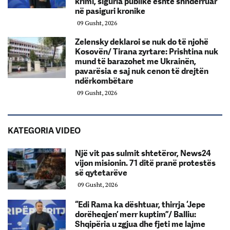
krimi, siguria publike është shndërruar
në pasiguri kronike
09 Gusht, 2026
Zelensky deklaroi se nuk do të njohë
Kosovën/ Tirana zyrtare: Prishtina nuk
mund të barazohet me Ukrainën,
pavarësia e saj nuk cenon të drejtën
ndërkombëtare
09 Gusht, 2026
KATEGORIA VIDEO
Një vit pas sulmit shtetëror, News24
vijon misionin. 71 ditë pranë protestës
së qytetarëve
09 Gusht, 2026
“Edi Rama ka dështuar, thirrja ‘Jepe
dorëheqjen’ merr kuptim”/ Balliu:
Shqipëria u zgjua dhe fjeti me lajme