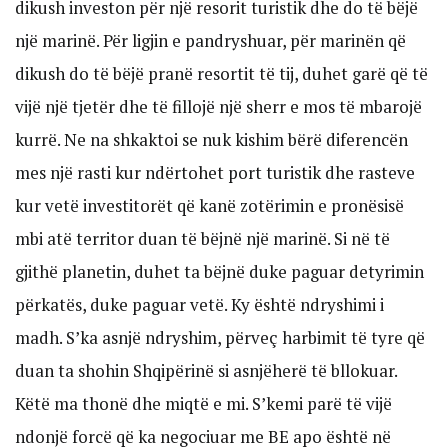
dikush investon për një resorit turistik dhe do të bëjë
një marinë. Për ligjin e pandryshuar, për marinën që
dikush do të bëjë pranë resortit të tij, duhet garë që të
vijë një tjetër dhe të fillojë një sherr e mos të mbarojë
kurrë. Ne na shkaktoi se nuk kishim bërë diferencën
mes një rasti kur ndërtohet port turistik dhe rasteve
kur vetë investitorët që kanë zotërimin e pronësisë
mbi atë territor duan të bëjnë një marinë. Si në të
gjithë planetin, duhet ta bëjnë duke paguar detyrimin
përkatës, duke paguar vetë. Ky është ndryshimi i
madh. S’ka asnjë ndryshim, përveç harbimit të tyre që
duan ta shohin Shqipërinë si asnjëherë të bllokuar.
Këtë ma thonë dhe miqtë e mi. S’kemi parë të vijë
ndonjë forcë që ka negociuar me BE apo është në