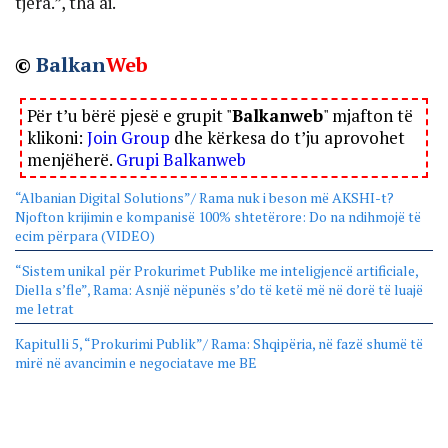
tjera.”, tha ai.
©
Balkan
Web
Për t’u bërë pjesë e grupit "
Balkanweb
" mjafton të
klikoni:
Join Group
dhe kërkesa do t’ju aprovohet
menjëherë.
Grupi Balkanweb
“Albanian Digital Solutions”/ Rama nuk i beson më AKSHI-t?
Njofton krijimin e kompanisë 100% shtetërore: Do na ndihmojë të
ecim përpara (VIDEO)
“Sistem unikal për Prokurimet Publike me inteligjencë artificiale,
Diella s’fle”, Rama: Asnjë nëpunës s’do të ketë më në dorë të luajë
me letrat
Kapitulli 5, “Prokurimi Publik”/ Rama: Shqipëria, në fazë shumë të
mirë në avancimin e negociatave me BE