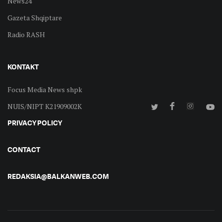
News24
Gazeta Shqiptare
Radio RASH
KONTAKT
Focus Media News shpk
NUIS/NIPT K21909002K
PRIVACY POLICY
CONTACT
REDAKSIA@BALKANWEB.COM