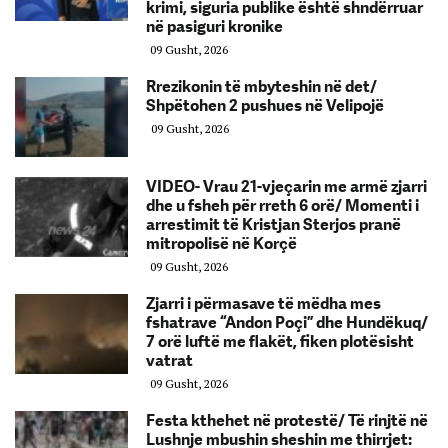
krimi, siguria publike është shndërruar
në pasiguri kronike
09 Gusht, 2026
Rrezikonin të mbyteshin në det/
Shpëtohen 2 pushues në Velipojë
09 Gusht, 2026
VIDEO- Vrau 21-vjeçarin me armë zjarri
dhe u fsheh për rreth 6 orë/ Momenti i
arrestimit të Kristjan Sterjos pranë
mitropolisë në Korçë
09 Gusht, 2026
Zjarri i përmasave të mëdha mes
fshatrave “Andon Poçi” dhe Hundëkuq/
7 orë luftë me flakët, fiken plotësisht
vatrat
09 Gusht, 2026
Festa kthehet në protestë/ Të rinjtë në
Lushnje mbushin sheshin me thirrjet: