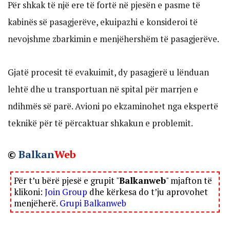
Për shkak të një ere të fortë në pjesën e pasme të
kabinës së pasagjerëve, ekuipazhi e konsideroi të
nevojshme zbarkimin e menjëhershëm të pasagjerëve.
Gjatë procesit të evakuimit, dy pasagjerë u lënduan
lehtë dhe u transportuan në spital për marrjen e
ndihmës së parë. Avioni po ekzaminohet nga ekspertë
teknikë për të përcaktuar shkakun e problemit.
©
Balkan
Web
Për t’u bërë pjesë e grupit "
Balkanweb
" mjafton të
klikoni:
Join Group
dhe kërkesa do t’ju aprovohet
menjëherë.
Grupi Balkanweb