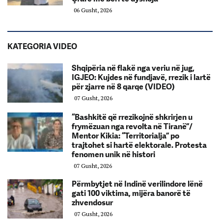
06 Gusht, 2026
KATEGORIA VIDEO
Shqipëria në flakë nga veriu në jug,
IGJEO: Kujdes në fundjavë, rrezik i lartë
për zjarre në 8 qarqe (VIDEO)
07 Gusht, 2026
“Bashkitë që rrezikojnë shkrirjen u
frymëzuan nga revolta në Tiranë”/
Mentor Kikia: “Territorialja” po
trajtohet si hartë elektorale. Protesta
fenomen unik në histori
07 Gusht, 2026
Përmbytjet në Indinë verilindore lënë
gati 100 viktima, mijëra banorë të
zhvendosur
07 Gusht, 2026