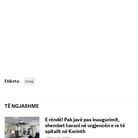
Etiketa:
Greqi
TË NGJASHME
E rëndë! Pak javë pas inaugurimit,
shembet tavani në urgjencën e re të
spitalit në Korinth