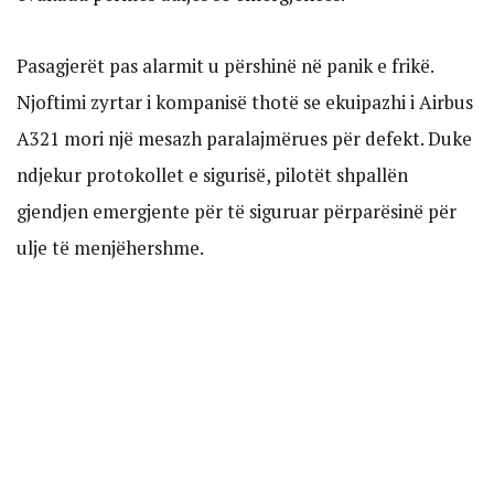
Pasagjerët pas alarmit u përshinë në panik e frikë.
Njoftimi zyrtar i kompanisë thotë se ekuipazhi i Airbus
A321 mori një mesazh paralajmërues për defekt. Duke
ndjekur protokollet e sigurisë, pilotët shpallën
gjendjen emergjente për të siguruar përparësinë për
ulje të menjëhershme.