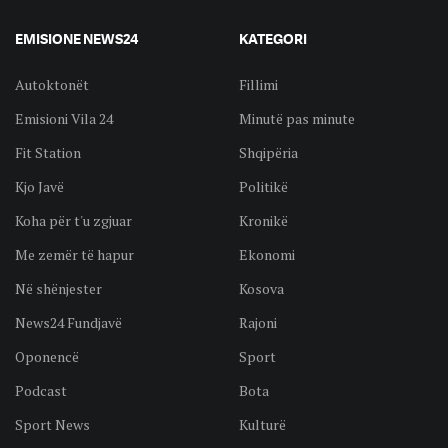
EMISIONE NEWS24
KATEGORI
Autoktonët
Fillimi
Emisioni Vila 24
Minutë pas minute
Fit Station
Shqipëria
Kjo Javë
Politikë
Koha për t'u zgjuar
Kronikë
Me zemër të hapur
Ekonomi
Në shënjester
Kosova
News24 Fundjavë
Rajoni
Oponencë
Sport
Podcast
Bota
Sport News
Kulturë