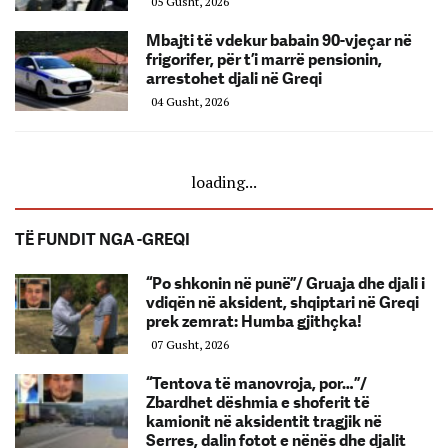
05 Gusht, 2026
Mbajti të vdekur babain 90-vjeçar në
frigorifer, për t’i marrë pensionin,
arrestohet djali në Greqi
04 Gusht, 2026
loading...
TË FUNDIT NGA -GREQI
“Po shkonin në punë”/ Gruaja dhe djali i
vdiqën në aksident, shqiptari në Greqi
prek zemrat: Humba gjithçka!
07 Gusht, 2026
“Tentova të manovroja, por…”/
Zbardhet dëshmia e shoferit të
kamionit në aksidentit tragjik në
Serres, dalin fotot e nënës dhe djalit