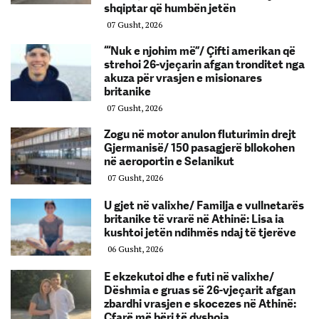
shqiptar që humbën jetën
07 Gusht, 2026
“‘Nuk e njohim më”/ Çifti amerikan që
strehoi 26-vjeçarin afgan tronditet nga
akuza për vrasjen e misionares
britanike
07 Gusht, 2026
Zogu në motor anulon fluturimin drejt
Gjermanisë/ 150 pasagjerë bllokohen
në aeroportin e Selanikut
07 Gusht, 2026
U gjet në valixhe/ Familja e vullnetarës
britanike të vrarë në Athinë: Lisa ia
kushtoi jetën ndihmës ndaj të tjerëve
06 Gusht, 2026
E ekzekutoi dhe e futi në valixhe/
Dëshmia e gruas së 26-vjeçarit afgan
zbardhi vrasjen e skocezes në Athinë:
Çfarë më bëri të dyshoja