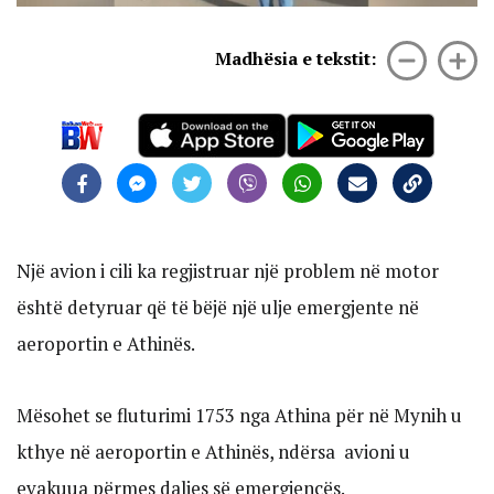
Madhësia e tekstit:
Një avion i cili ka regjistruar një problem në motor
është detyruar që të bëjë një ulje emergjente në
aeroportin e Athinës.
Mësohet se fluturimi 1753 nga Athina për në Mynih u
kthye në aeroportin e Athinës, ndërsa avioni u
evakuua përmes daljes së emergjencës.