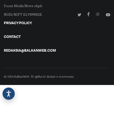
Focus Media News shpk
NUIS/NIPT K21909002K
PRIVACY POLICY
CONTACT
REDAKSIA@BALKANWEB.COM
© 2026 BalkanWeb. Të gjitha të drejtat e rezervuara.
©