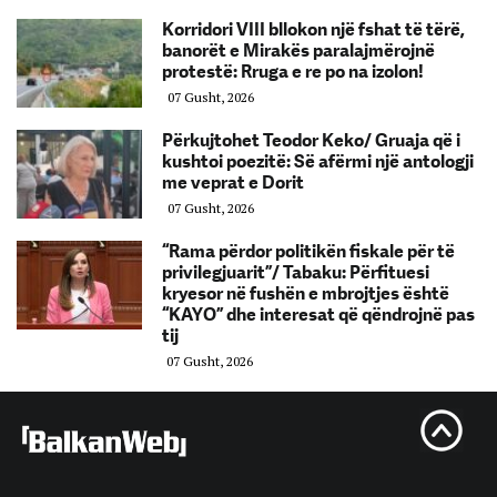
Korridori VIII bllokon një fshat të tërë,
banorët e Mirakës paralajmërojnë
protestë: Rruga e re po na izolon!
07 Gusht, 2026
Përkujtohet Teodor Keko/ Gruaja që i
kushtoi poezitë: Së afërmi një antologji
me veprat e Dorit
07 Gusht, 2026
“Rama përdor politikën fiskale për të
privilegjuarit”/ Tabaku: Përfituesi
kryesor në fushën e mbrojtjes është
“KAYO” dhe interesat që qëndrojnë pas
tij
07 Gusht, 2026