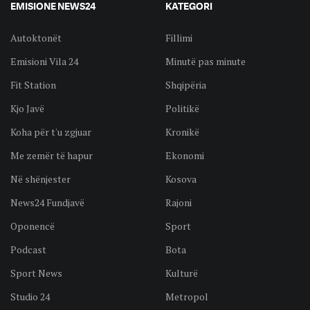
EMISIONE NEWS24
KATEGORI
Autoktonët
Fillimi
Emisioni Vila 24
Minutë pas minute
Fit Station
Shqipëria
Kjo Javë
Politikë
Koha për t'u zgjuar
Kronikë
Me zemër të hapur
Ekonomi
Në shënjester
Kosova
News24 Fundjavë
Rajoni
Oponencë
Sport
Podcast
Bota
Sport News
Kulturë
Studio 24
Metropol