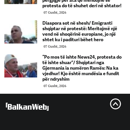
përgjigje për ata që mendojnë se
protesta do të shuhet deri në shtator!
07 Gusht, 2026
Diaspora sot në shesh/ Emigranti
shqiptar në protestë: Meritojmë një
vend në shoqërinë europiane, jo një
shtet ku i padituri bëhet hero
07 Gusht, 2026
“Po mos të ishte News24, protesta do
të ishte shuar”/ Shqiptari nga
Gjermania ia numëron Ramës: Na ka
vjedhur! Kjo është mundësia e fundit
për ndryshim
07 Gusht, 2026