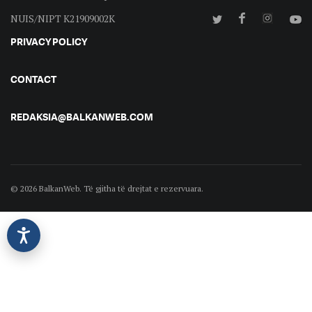
NUIS/NIPT K21909002K
PRIVACY POLICY
CONTACT
REDAKSIA@BALKANWEB.COM
© 2026 BalkanWeb. Të gjitha të drejtat e rezervuara.
©