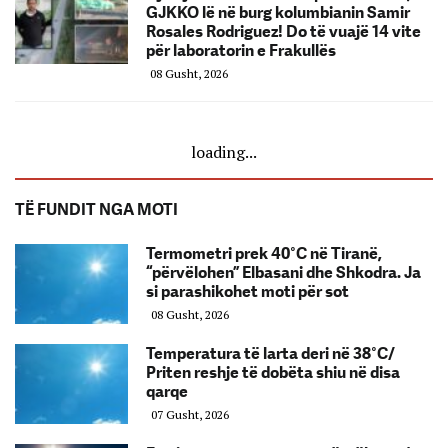
GJKKO lë në burg kolumbianin Samir
Rosales Rodriguez! Do të vuajë 14 vite
për laboratorin e Frakullës
08 Gusht, 2026
loading...
TË FUNDIT NGA MOTI
Termometri prek 40°C në Tiranë,
“përvëlohen” Elbasani dhe Shkodra. Ja
si parashikohet moti për sot
08 Gusht, 2026
Temperatura të larta deri në 38°C/
Priten reshje të dobëta shiu në disa
qarqe
07 Gusht, 2026