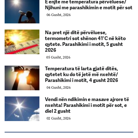
E enjte me temperatura përvëluese/
Njihuni me parashikimin e motit për sot
06 Gusht, 2026
Na pret një ditë përvëluese,
termometri sot shënon 41°C në këto
qytete. Parashikimi i motit, 5 gusht
2026
05 Gusht, 2026
Temperatura të larta gjatë ditës,
qytetet ku do të jetë më nxehtë/
Parashikimi i motit, 4 gusht 2026
04 Gusht, 2026
Vendi nën ndikimin e masave ajrore të
nxehta! Parashikimi i motit për sot, e
diel 2 gusht
02 Gusht, 2026