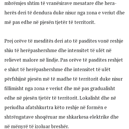
mbrëmjes shtim të vranësirave mesatare dhe hera-
herës deri të dendura duke nisur nga zona e veriut dhe
më pas edhe në pjesën tjetër të territorit.
Prej orëve të mesditës deri ato të pasdites vonë reshje
shiu të herëpashershme dhe intensitet të ulët në
relievet malore në lindje. Pas orëve të pasdites reshjet
e shiut të herëpashershme dhe intensitet të ulët
përfshijnë pjesën më të madhe të territorit duke nisur
fillimisht nga zona e veriut dhe më pas gradualisht
edhe në pjesën tjetër të territorit. Lokalisht dhe në
periudha afatshkurtra këto reshje në formën e
shtrëngatave shoqëruar me shkarkesa elektrike dhe
në mënyrë të izoluar breshër.