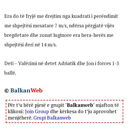
Era do të fryjë me drejtim nga kuadrati i perëndimit
me shpejtësi mesatare 7 m/s, ndërsa përgjatë vijës
bregdetare dhe zonat luginore era hera-herës me
shpejtësi deri në 14 m/s.
Deti – Valëzimi në detet Adriatik dhe Jon i forces 1-3
ballë.
©
Balkan
Web
Për t’u bërë pjesë e grupit "
Balkanweb
" mjafton të
klikoni:
Join Group
dhe kërkesa do t’ju aprovohet
menjëherë.
Grupi Balkanweb