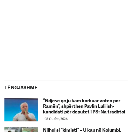
TË NGJASHME
“Ndjesë që ju kam kërkuar votën për
Ramën”, shpërthen Pavlin Luli ish-
kandidati për deputet i PS: Na tradhtoi
08 Gusht, 2026
Njihej si “kimisti” – U kap në Kolumbi,