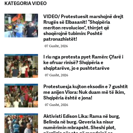
KATEGORIA VIDEO
VIDEO/ Protestuesit marshojnë drejt
Rrugës së Elbasanit! “Shqipëria
meriton revolucion”, thirrjet që
shoqërojnë tubimin: Poshtë
patronazhistët!
07 Gusht, 2026
I riu nga protesta pyet Ramën: Çfarë i
ke ofruar rinisë? Shqipëria e
shqiptarëve, jo e pushtetarëve
07 Gusht, 2026
Protestuesja kujton eksodin e 7 gushtit
me anijen Vlora: Nuk duam më të ikim,
Shqipëria është e jona!
07 Gusht, 2026
Aktivisti Edison Lika: Rama në burg,
Belinda në burg. Qeveria ka nisur
numërimin mbrapsht. Sheshi plot,