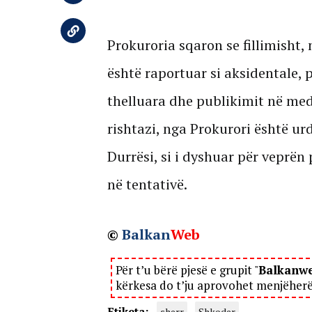
Prokuroria sqaron se fillimisht, 
është raportuar si aksidentale,
thelluara dhe publikimit në medi
rishtazi, nga Prokurori është ur
Durrësi, si i dyshuar për veprën
në tentativë.
©
Balkan
Web
Për t’u bërë pjesë e grupit "
Balkanw
kërkesa do t’ju aprovohet menjëher
Etiketa:
sherr
Shkoder