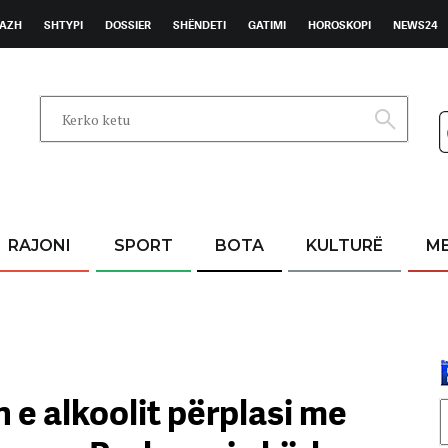
AZH
SHTYPI
DOSSIER
SHËNDETI
GATIMI
HOROSKOPI
NEWS24
RAJONI
SPORT
BOTA
KULTURË
M
n e alkoolit përplasi me