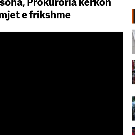
rsona, Prokuroria kërkon
amjet e frikshme
Shpërthim në një minibus në
periferi të Damaskut, dy të vrarë
dhe 13 të plagosur
06 Gusht, 2026
“Poshtë patronazhistët”, revolta e
68-të kundër qeverisë,
protestuesit thirrje qytetarëve:
Bashkohuni me ne!
06 Gusht, 2026
“O milet, Rama ka siklet!”,
protestuesit marshojnë drejt ish-
Bllokut: Shqipëria e shqiptarëve!
06 Gusht, 2026
68 ditë protesta masive, qytetarët