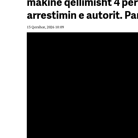
makinë qëllimisht 4 pe
arrestimin e autorit. P
13 Qershor, 2026 10:09