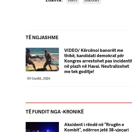
TË NGJASHME
VIDEO/ Kërcënoi banorët me
thikë, kandidati demokrat për
Kongres arrestohet pas incidenti
në plazh në Havai. Neutralizohet
me tek goditje!
05 Gusht, 2026
TË FUNDIT NGA -KRONIKË
Aksident i rëndë në “Rrugën e
Kombit”, ndërron jetë 38-vjeçari