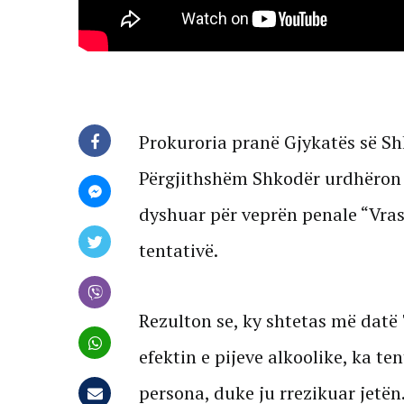
Prokuroria pranë Gjykatës së Shka
Përgjithshëm Shkodër urdhëron n
dyshuar për veprën penale “Vras
tentativë.
Rezulton se, ky shtetas më datë 
efektin e pijeve alkoolike, ka t
persona, duke ju rrezikuar jetën