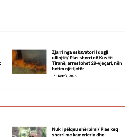
Zjarri nga eskavatori i dogji
ullinjtë/ Plas sherri në Kus të
t
Tiranë, arrestohet 29-vjeçari, nën
hetim një tjetër
30 Korrik, 2026
Nuk i pëlqeu shërbimi/ Plas keq
sherri me kamerierin dhe