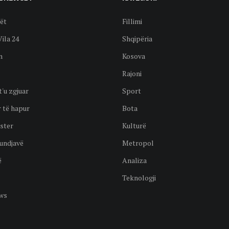
ët
Fillimi
Vila 24
Shqipëria
n
Kosova
Rajoni
t'u zgjuar
Sport
 të hapur
Bota
ster
Kulturë
undjavë
Metropol
ë
Analiza
Teknologji
ws