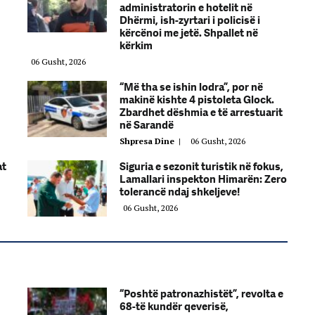
administratorin e hotelit në
Dhërmi, ish-zyrtari i policisë i
kërcënoi me jetë. Shpallet në
kërkim
06 Gusht, 2026
“Më tha se ishin lodra”, por në
makinë kishte 4 pistoleta Glock.
Zbardhet dëshmia e të arrestuarit
në Sarandë
Shpresa Dine
|
06 Gusht, 2026
at
Siguria e sezonit turistik në fokus,
Lamallari inspekton Himarën: Zero
tolerancë ndaj shkeljeve!
06 Gusht, 2026
“Poshtë patronazhistët”, revolta e
68-të kundër qeverisë,