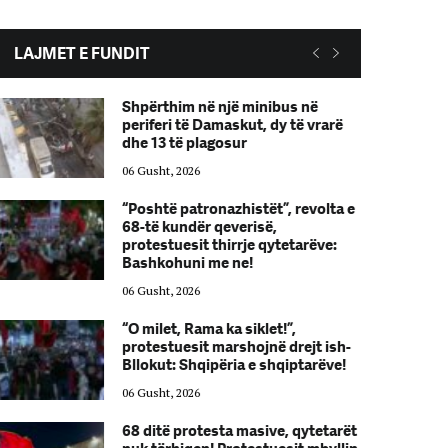
LAJMET E FUNDIT
Shpërthim në një minibus në
periferi të Damaskut, dy të vrarë
dhe 13 të plagosur
06 Gusht, 2026
“Poshtë patronazhistët”, revolta e
68-të kundër qeverisë,
protestuesit thirrje qytetarëve:
Bashkohuni me ne!
06 Gusht, 2026
“O milet, Rama ka siklet!”,
protestuesit marshojnë drejt ish-
Bllokut: Shqipëria e shqiptarëve!
06 Gusht, 2026
68 ditë protesta masive, qytetarët