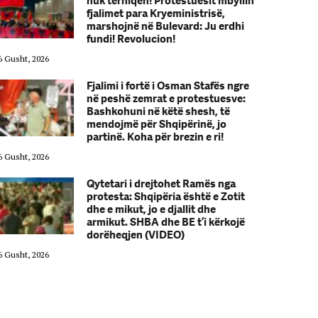
nuk tërhiqen! Protestuesit mbyllin
fjalimet para Kryeministrisë,
marshojnë në Bulevard: Ju erdhi
fundi! Revolucion!
6 Gusht, 2026
06 Gusht, 2026
Fjalimi i fortë i Osman Stafës ngre
në peshë zemrat e protestuesve:
Bashkohuni në këtë shesh, të
mendojmë për Shqipërinë, jo
partinë. Koha për brezin e ri!
6 Gusht, 2026
06 Gusht, 2026
Qytetari i drejtohet Ramës nga
protesta: Shqipëria është e Zotit
dhe e mikut, jo e djallit dhe
armikut. SHBA dhe BE t’i kërkojë
dorëheqjen (VIDEO)
6 Gusht, 2026
06 Gusht, 2026