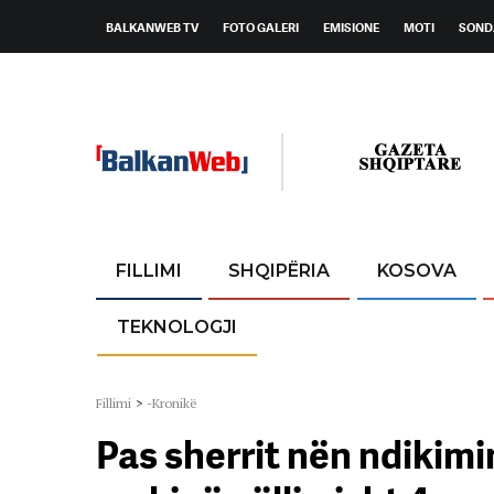
BALKANWEB TV
FOTO GALERI
EMISIONE
MOTI
SOND
FILLIMI
SHQIPËRIA
KOSOVA
TEKNOLOGJI
Fillimi
>
-Kronikë
Pas sherrit nën ndikimi