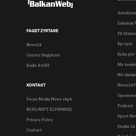
Autokton
Emisioni 
FAQET ZYRTARE
Fit Statio
Kjo Javë
News24
Koha për 
Gazeta Shqiptare
Me zemër
Radio RASH
Në shënje
News24 F
KONTAKT
Oponenc
Focus Media News shpk
Podcast
NUIS/NIPT K21909002K
Sport Ne
Privacy Policy
Studio 24
Contact