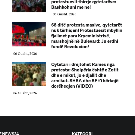
protestuesit thirrje qytetarëve:
Bashkohuni me ne!
06 Gusht, 2026
68 ditë protesta masive, qytetarët
nuk tërhiqen! Protestuesit mbyllin
fjalimet para Kryeministrisë,
marshojnë në Bulevard: Ju erdhi
fundi! Revolucion!
06 Gusht, 2026
Qytetari i drejtohet Ramës nga
protesta: Shqipëria është e Zotit
dhe e mikut, jo e djallit dhe
armikut. SHBA dhe BE t’i kërkojë
dorëheqjen (VIDEO)
06 Gusht, 2026
E NEWS24
KATEGORI