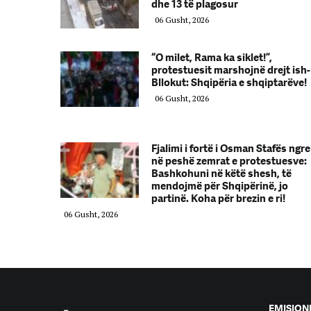
dhe 13 të plagosur
06 Gusht, 2026
“O milet, Rama ka siklet!”,
protestuesit marshojnë drejt ish-
Bllokut: Shqipëria e shqiptarëve!
06 Gusht, 2026
Fjalimi i fortë i Osman Stafës ngre
në peshë zemrat e protestuesve:
Bashkohuni në këtë shesh, të
mendojmë për Shqipërinë, jo
partinë. Koha për brezin e ri!
06 Gusht, 2026
EMISION