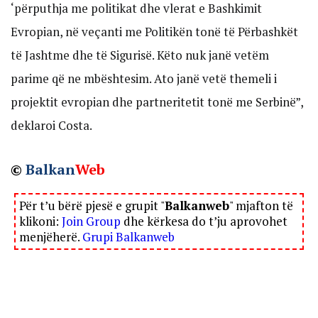
‘përputhja me politikat dhe vlerat e Bashkimit
Evropian, në veçanti me Politikën tonë të Përbashkët
të Jashtme dhe të Sigurisë. Këto nuk janë vetëm
parime që ne mbështesim. Ato janë vetë themeli i
projektit evropian dhe partneritetit tonë me Serbinë”,
deklaroi Costa.
©
Balkan
Web
Për t’u bërë pjesë e grupit "
Balkanweb
" mjafton të
klikoni:
Join Group
dhe kërkesa do t’ju aprovohet
menjëherë.
Grupi Balkanweb