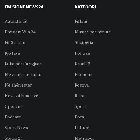
EMISIONE NEWS24
KATEGORI
Autoktonët
Fillimi
Emisioni Vila 24
Minutë pas minute
Fit Station
Shqipëria
Kjo Javë
Politikë
Koha për t'u zgjuar
Kronikë
Me zemër të hapur
Ekonomi
Në shënjester
Kosova
News24 Fundjavë
Rajoni
Oponencë
Sport
Podcast
Bota
Sport News
Kulturë
Studio 24
Metropol