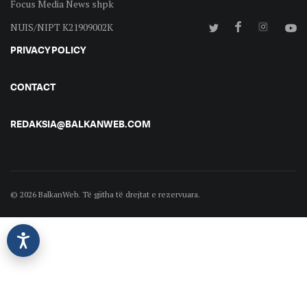
Focus Media News shpk
NUIS/NIPT K21909002K
PRIVACY POLICY
CONTACT
REDAKSIA@BALKANWEB.COM
© 2026 BalkanWeb. Të gjitha të drejtat e rezervuara.
©