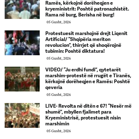
Ramës, kërkojnë dorëheqjen e
kryeministrit: Poshtë patronazhistët.
Rama në burg, Berisha në burg!
05 Gusht, 2026
Protestuesit marshojnë drejt Liqenit
Artificial/ “Shqipëria meriton
revolucion”, thirrjet që shoqërojnë
tubimin: Poshtë diktatura!
05 Gusht, 2026
VIDEO/ “Ju erdhi fundi”, qytetarët
marshim-protestë në rrugët e Tiranës,
kërkojnë dorëheqjen e Ramës: Poshtë
qeveria
05 Gusht, 2026
LIVE- Revolta në ditën e 67! “Nesër më
shumë”, mbyllen fjalimet para
Kryeministrisë, protestuesit nisin
marshimin
05 Gusht, 2026