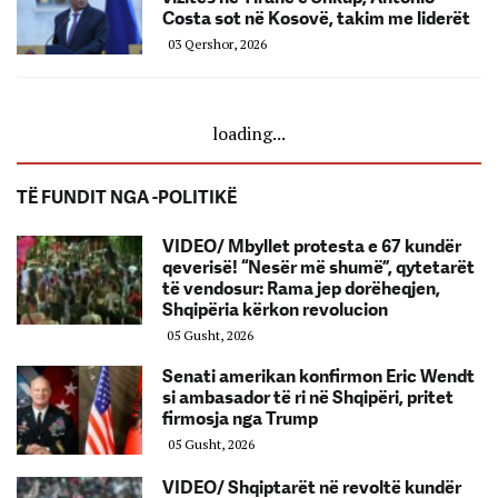
Costa sot në Kosovë, takim me liderët
03 Qershor, 2026
loading...
TË FUNDIT NGA -POLITIKË
VIDEO/ Mbyllet protesta e 67 kundër
qeverisë! “Nesër më shumë”, qytetarët
të vendosur: Rama jep dorëheqjen,
Shqipëria kërkon revolucion
05 Gusht, 2026
Senati amerikan konfirmon Eric Wendt
si ambasador të ri në Shqipëri, pritet
firmosja nga Trump
05 Gusht, 2026
VIDEO/ Shqiptarët në revoltë kundër