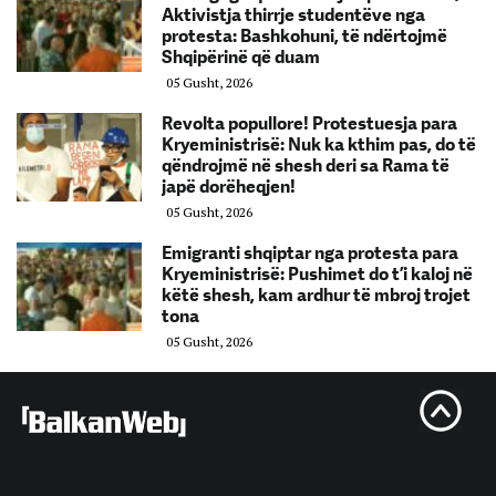
Aktivistja thirrje studentëve nga
protesta: Bashkohuni, të ndërtojmë
Shqipërinë që duam
05 Gusht, 2026
Revolta popullore! Protestuesja para
Kryeministrisë: Nuk ka kthim pas, do të
qëndrojmë në shesh deri sa Rama të
japë dorëheqjen!
05 Gusht, 2026
Emigranti shqiptar nga protesta para
Kryeministrisë: Pushimet do t’i kaloj në
këtë shesh, kam ardhur të mbroj trojet
tona
05 Gusht, 2026