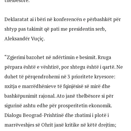
thelbësore.
Deklaratat ai i bëri në konferencën e përbashkët për
shtyp pas takimit që pati me presidentin serb,
Aleksandër Vuçiç.
“Zgjerimi bazohet në ndërtimin e besimit. Rruga
përpara është e vështirë, por shtegu është i qartë. Ne
duhet të përqendrohemi në 3 prioritete kryesore:
nxitja e marrëdhënieve të fqinjësisë së mirë dhe
bashkëpunimit rajonal. Ato janë thelbësore si për
sigurinë ashtu edhe për prosperitetin ekonomik.
Dialogu Beograd-Prishtinë dhe zbatimi i plotë i
marrëveshjes së Ohrit janë kritike në këtë drejtim;