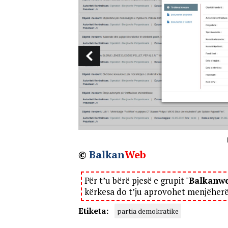
©
Balkan
Web
Për t’u bërë pjesë e grupit "
Balkanw
kërkesa do t’ju aprovohet menjëher
Etiketa:
partia demokratike