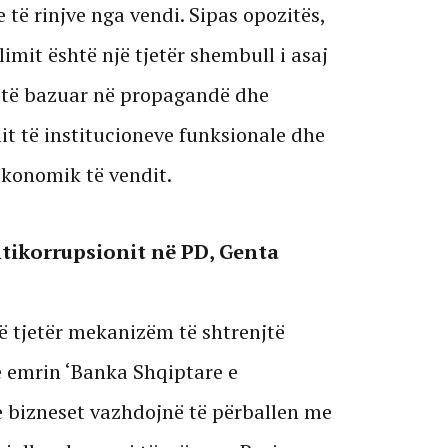
 të rinjve nga vendi. Sipas opozitës,
limit është një tjetër shembull i asaj
je të bazuar në propagandë dhe
it të institucioneve funksionale dhe
ekonomik të vendit.
tikorrupsionit në PD, Genta
ë tjetër mekanizëm të shtrenjtë
 emrin ‘Banka Shqiptare e
he bizneset vazhdojnë të përballen me