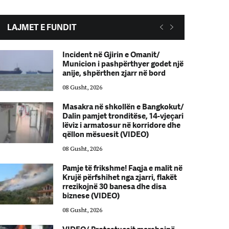
LAJMET E FUNDIT
Incident në Gjirin e Omanit/
Municion i pashpërthyer godet një
anije, shpërthen zjarr në bord
08 Gusht, 2026
Masakra në shkollën e Bangkokut/
Dalin pamjet tronditëse, 14-vjeçari
lëviz i armatosur në korridore dhe
qëllon mësuesit (VIDEO)
08 Gusht, 2026
Pamje të frikshme! Faqja e malit në
Krujë përfshihet nga zjarri, flakët
rrezikojnë 30 banesa dhe disa
biznese (VIDEO)
08 Gusht, 2026