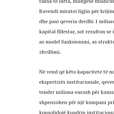
taksa të larta, mungesë financi
Kuvendi miratoi ligjin për kriji
dhe pasi qeveria derdhi 1 miliar
kapital fillestar, sot rezulton se
as model funksionimi, as strukt
zhvillimi.
Në vend që këto kapacitete të n
ekspertizës institucionale, qeve
tender miliona eurosh për konsu
shpenzohen për një kompani priv
konsolidojë kuadrin instituciona