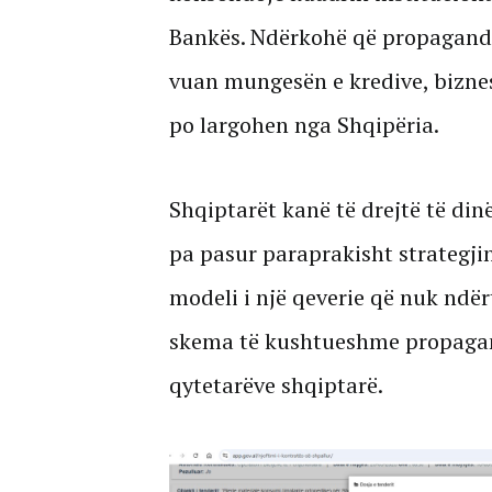
Bankës. Ndërkohë që propaganda 
vuan mungesën e kredive, biznes
po largohen nga Shqipëria.
Shqiptarët kanë të drejtë të din
pa pasur paraprakisht strategji
modeli i një qeverie që nuk ndër
skema të kushtueshme propagan
qytetarëve shqiptarë.