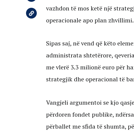
vazhdon të mos ketë një strategj
operacionale apo plan zhvillimi.
Sipas saj, në vend që këto elem
administrata shtetërore, qeveri
me vlerë 3.3 milionë euro për ha
strategjik dhe operacional të ba
Vangjeli argumentoi se kjo qasj
përdoren fondet publike, ndërsa
përballet me sfida të shumta, për