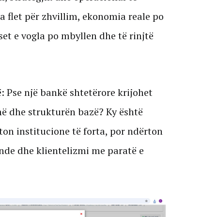
flet për zhvillim, ekonomia reale po
et e vogla po mbyllen dhe të rinjtë
ë: Pse një bankë shtetërore krijohet
në dhe strukturën bazë? Ky është
ton institucione të forta, por ndërton
de dhe klientelizmi me paratë e