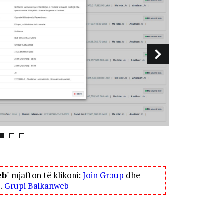
eb
" mjafton të klikoni:
Join Group
dhe
ë.
Grupi Balkanweb