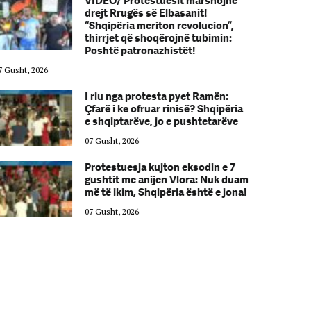
VIDEO/ Protestuesit marshojnë
drejt Rrugës së Elbasanit!
“Shqipëria meriton revolucion”,
thirrjet që shoqërojnë tubimin:
Poshtë patronazhistët!
7 Gusht, 2026
07 Gusht, 2026
I riu nga protesta pyet Ramën:
Çfarë i ke ofruar rinisë? Shqipëria
e shqiptarëve, jo e pushtetarëve
07 Gusht, 2026
Protestuesja kujton eksodin e 7
gushtit me anijen Vlora: Nuk duam
më të ikim, Shqipëria është e jona!
07 Gusht, 2026