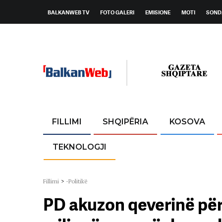
BALKANWEB TV
FOTO GALERI
EMISIONE
MOTI
SOND
FILLIMI
SHQIPËRIA
KOSOVA
TEKNOLOGJI
Fillimi
>
-Politikë
PD akuzon qeverinë për