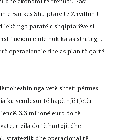
mi dhe ekonomi të rrënuar. Pasi
min e Bankës Shqiptare të Zhvillimit
d lekë nga paratë e shqiptarëve si
 institucioni ende nuk ka as strategji,
urë operacionale dhe as plan të qartë
dërtoheshin nga vetë shteti përmes
ria ka vendosur të hapë një tjetër
lencë. 3.3 milionë euro do të
ate, e cila do të hartojë dhe
l, strategjik dhe operacional të