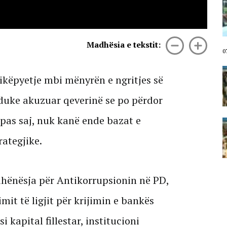
VIDEO/ Protestuesit marshojnë
drejt Rrugës së Elbasanit!
“Shqipëria meriton revolucion”,
thirrjet që shoqërojnë tubimin:
Poshtë patronazhistët!
Madhësia e tekstit:
07 Gusht, 2026
0
I riu nga protesta pyet Ramën:
ikëpyetje mbi mënyrën e ngritjes së
Çfarë i ke ofruar rinisë? Shqipëria
e shqiptarëve, jo e pushtetarëve
 duke akuzuar qeverinë se po përdor
07 Gusht, 2026
ipas saj, nuk kanë ende bazat e
Protestuesja kujton eksodin e 7
gushtit me anijen Vlora: Nuk duam
ategjike.
më të ikim, Shqipëria është e jona!
07 Gusht, 2026
dhënësja për Antikorrupsionin në PD,
mit të ligjit për krijimin e bankës
i kapital fillestar, institucioni