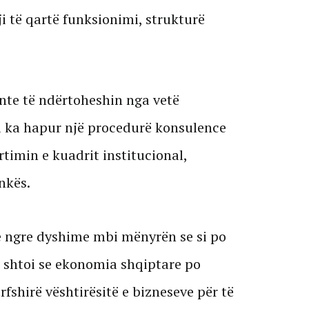
i të qartë funksionimi, strukturë
ente të ndërtoheshin nga vetë
a ka hapur një procedurë konsulence
rtimin e kuadrit institucional,
nkës.
e ngre dyshime mbi mënyrën se si po
 shtoi se ekonomia shqiptare po
fshirë vështirësitë e bizneseve për të