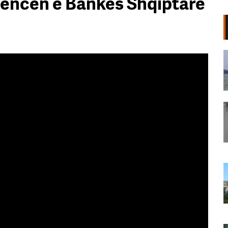
lencën e Bankës Shqiptare
Incident në Gjirin e Omanit/
Municion i pashpërthyer godet një
anije, shpërthen zjarr në bord
08 Gusht, 2026
Masakra në shkollën e Bangkokut/
Dalin pamjet tronditëse, 14-vjeçari
lëviz i armatosur në korridore dhe
qëllon mësuesit (VIDEO)
08 Gusht, 2026
Pamje të frikshme! Faqja e malit në
Krujë përfshihet nga zjarri, flakët
rrezikojnë 30 banesa dhe disa
biznese (VIDEO)
08 Gusht, 2026