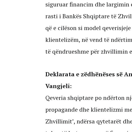
siguruar financim dhe largimin e
rasti i Bankës Shqiptare të Zhvil
që e cilëson si model qeverisje
klientelizëm, në vend të ndërtim
të qëndrueshme për zhvillimin 
Deklarata e zëdhënëses së An
Vangjeli:
Qeveria shqiptare po ndërton nj
propagande dhe klientelizmi me
Zhvillimit’, ndërsa qytetarët d