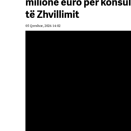
milionë euro për konsu
të Zhvillimit
05 Qershor, 2026 14:02