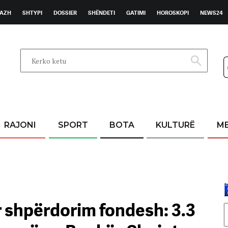
AZH
SHTYPI
DOSSIER
SHËNDETI
GATIMI
HOROSKOPI
NEWS24
RAJONI
SPORT
BOTA
KULTURË
M
 shpërdorim fondesh: 3.3