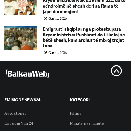
Kryeministrisë: Nuk ka kthim pas, do të
qëndrojmë në shesh deri sa Rama të
japë dorëheqjen!
05 Gusht, 2026
Emigranti shqiptar nga protesta para
Kryeministrisë: Pushimet do t’i kaloj në
këtë shesh, kam ardhur të mbroj trojet
tona
05 Gusht, 2026
EMISIONE NEWS24
KATEGORI
Autoktonët
Fillimi
Emisioni Vila 24
Minutë pas minute