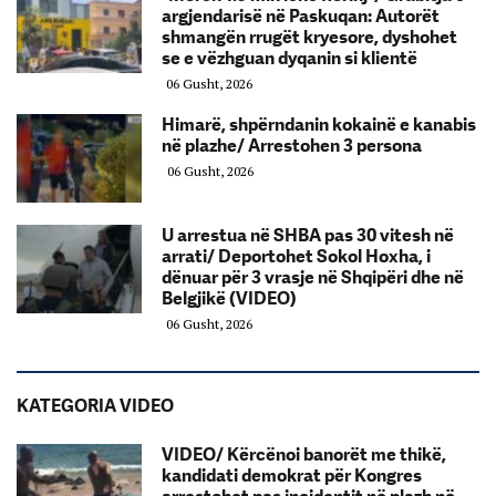
argjendarisë në Paskuqan: Autorët
shmangën rrugët kryesore, dyshohet
se e vëzhguan dyqanin si klientë
06 Gusht, 2026
Himarë, shpërndanin kokainë e kanabis
në plazhe/ Arrestohen 3 persona
06 Gusht, 2026
U arrestua në SHBA pas 30 vitesh në
arrati/ Deportohet Sokol Hoxha, i
dënuar për 3 vrasje në Shqipëri dhe në
Belgjikë (VIDEO)
06 Gusht, 2026
KATEGORIA VIDEO
VIDEO/ Kërcënoi banorët me thikë,
kandidati demokrat për Kongres