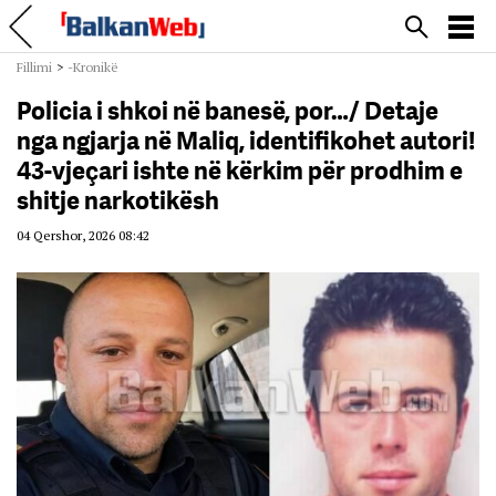
Fillimi
>
-Kronikë
Policia i shkoi në banesë, por…/ Detaje
nga ngjarja në Maliq, identifikohet autori!
43-vjeçari ishte në kërkim për prodhim e
shitje narkotikësh
04 Qershor, 2026 08:42