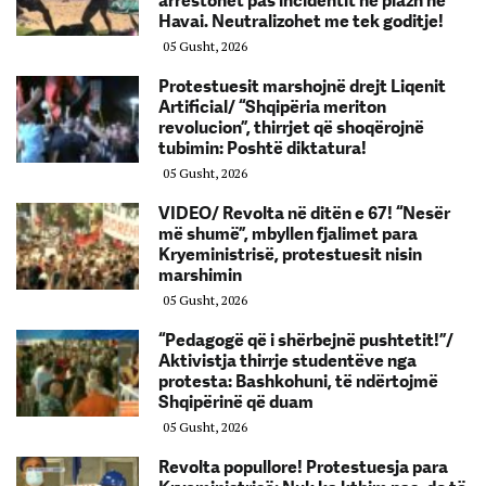
arrestohet pas incidentit në plazh në
Havai. Neutralizohet me tek goditje!
05 Gusht, 2026
Protestuesit marshojnë drejt Liqenit
Artificial/ “Shqipëria meriton
revolucion”, thirrjet që shoqërojnë
tubimin: Poshtë diktatura!
05 Gusht, 2026
VIDEO/ Revolta në ditën e 67! “Nesër
më shumë”, mbyllen fjalimet para
Kryeministrisë, protestuesit nisin
marshimin
05 Gusht, 2026
“Pedagogë që i shërbejnë pushtetit!”/
Aktivistja thirrje studentëve nga
protesta: Bashkohuni, të ndërtojmë
Shqipërinë që duam
05 Gusht, 2026
Revolta popullore! Protestuesja para