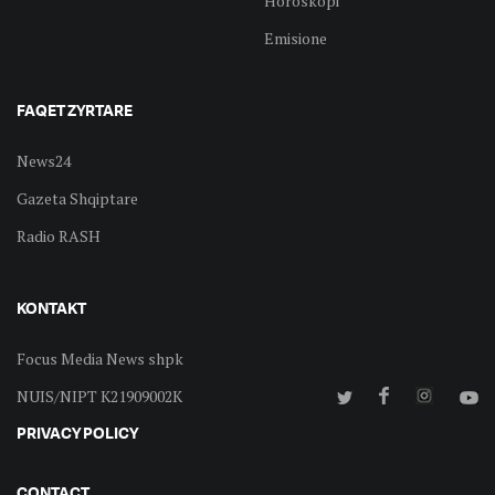
Horoskopi
Emisione
FAQET ZYRTARE
News24
Gazeta Shqiptare
Radio RASH
KONTAKT
Focus Media News shpk
NUIS/NIPT K21909002K
PRIVACY POLICY
CONTACT