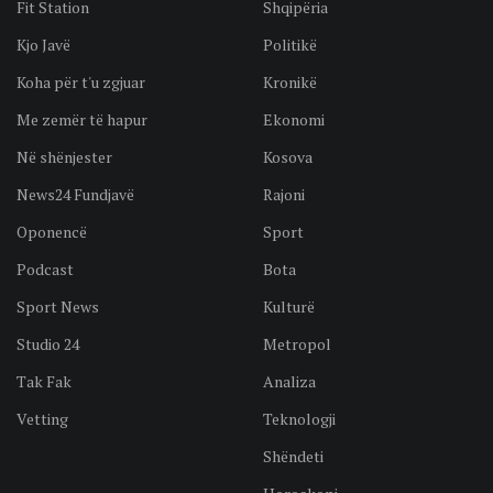
Fit Station
Shqipëria
Kjo Javë
Politikë
Koha për t'u zgjuar
Kronikë
Me zemër të hapur
Ekonomi
Në shënjester
Kosova
News24 Fundjavë
Rajoni
Oponencë
Sport
Podcast
Bota
Sport News
Kulturë
Studio 24
Metropol
Tak Fak
Analiza
Vetting
Teknologji
Shëndeti