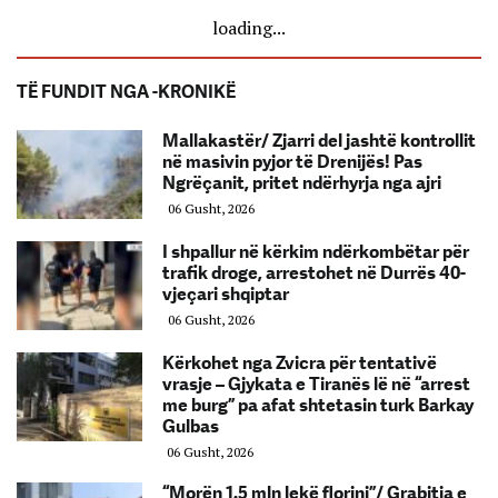
loading...
TË FUNDIT NGA -KRONIKË
Mallakastër/ Zjarri del jashtë kontrollit
në masivin pyjor të Drenijës! Pas
Ngrëçanit, pritet ndërhyrja nga ajri
06 Gusht, 2026
I shpallur në kërkim ndërkombëtar për
trafik droge, arrestohet në Durrës 40-
vjeçari shqiptar
06 Gusht, 2026
Kërkohet nga Zvicra për tentativë
vrasje – Gjykata e Tiranës lë në “arrest
me burg” pa afat shtetasin turk Barkay
Gulbas
06 Gusht, 2026
“Morën 1.5 mln lekë florinj”/ Grabitja e