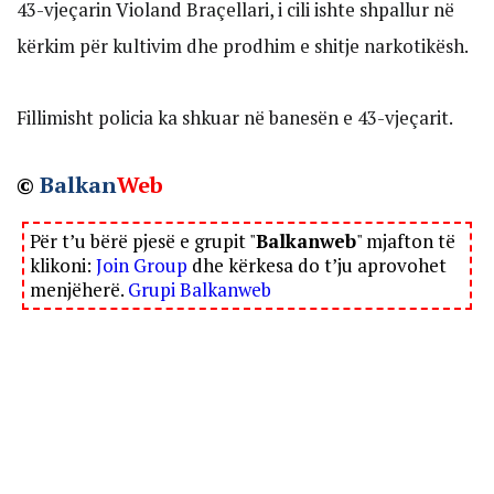
43-vjeçarin Violand Braçellari, i cili ishte shpallur në
kërkim për kultivim dhe prodhim e shitje narkotikësh.
Fillimisht policia ka shkuar në banesën e 43-vjeçarit.
©
Balkan
Web
Për t’u bërë pjesë e grupit "
Balkanweb
" mjafton të
klikoni:
Join Group
dhe kërkesa do t’ju aprovohet
menjëherë.
Grupi Balkanweb