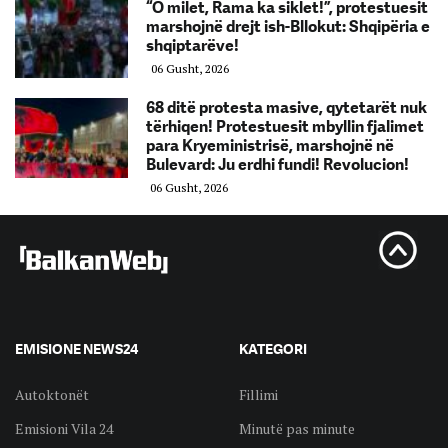
“O milet, Rama ka siklet!”, protestuesit
marshojnë drejt ish-Bllokut: Shqipëria e
shqiptarëve!
06 Gusht, 2026
68 ditë protesta masive, qytetarët nuk
tërhiqen! Protestuesit mbyllin fjalimet
para Kryeministrisë, marshojnë në
Bulevard: Ju erdhi fundi! Revolucion!
06 Gusht, 2026
EMISIONE NEWS24
KATEGORI
Autoktonët
Fillimi
Emisioni Vila 24
Minutë pas minute