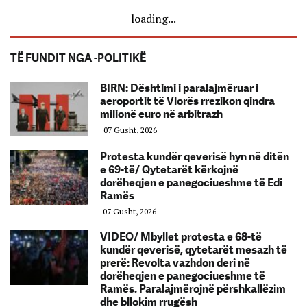
loading...
TË FUNDIT NGA -POLITIKË
BIRN: Dështimi i paralajmëruar i
aeroportit të Vlorës rrezikon qindra
milionë euro në arbitrazh
07 Gusht, 2026
Protesta kundër qeverisë hyn në ditën
e 69-të/ Qytetarët kërkojnë
dorëheqjen e panegociueshme të Edi
Ramës
07 Gusht, 2026
VIDEO/ Mbyllet protesta e 68-të
kundër qeverisë, qytetarët mesazh të
prerë: Revolta vazhdon deri në
dorëheqjen e panegociueshme të
Ramës. Paralajmërojnë përshkallëzim
dhe bllokim rrugësh