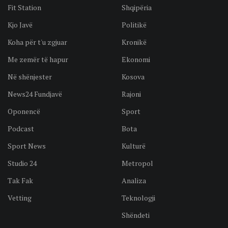
Fit Station
Shqipëria
Kjo Javë
Politikë
Koha për t'u zgjuar
Kronikë
Me zemër të hapur
Ekonomi
Në shënjester
Kosova
News24 Fundjavë
Rajoni
Oponencë
Sport
Podcast
Bota
Sport News
Kulturë
Studio 24
Metropol
Tak Fak
Analiza
Vetting
Teknologji
Shëndeti