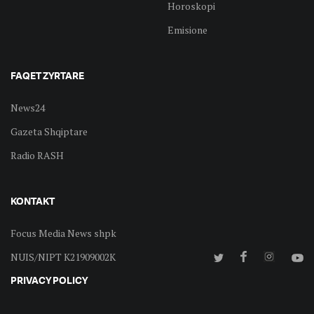
Horoskopi
Emisione
FAQET ZYRTARE
News24
Gazeta Shqiptare
Radio RASH
KONTAKT
Focus Media News shpk
NUIS/NIPT K21909002K
PRIVACY POLICY