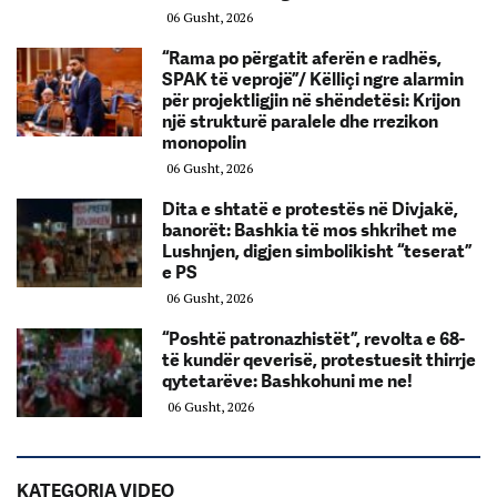
06 Gusht, 2026
“Rama po përgatit aferën e radhës,
SPAK të veprojë”/ Këlliçi ngre alarmin
për projektligjin në shëndetësi: Krijon
një strukturë paralele dhe rrezikon
monopolin
06 Gusht, 2026
Dita e shtatë e protestës në Divjakë,
banorët: Bashkia të mos shkrihet me
Lushnjen, digjen simbolikisht “teserat”
e PS
06 Gusht, 2026
“Poshtë patronazhistët”, revolta e 68-
të kundër qeverisë, protestuesit thirrje
qytetarëve: Bashkohuni me ne!
06 Gusht, 2026
KATEGORIA VIDEO