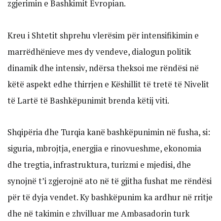
zgjerimin e Bashkimit Evropian.
Kreu i Shtetit shprehu vlerësim për intensifikimin e
marrëdhënieve mes dy vendeve, dialogun politik
dinamik dhe intensiv, ndërsa theksoi me rëndësi në
këtë aspekt edhe thirrjen e Këshillit të tretë të Nivelit
të Lartë të Bashkëpunimit brenda këtij viti.
Shqipëria dhe Turqia kanë bashkëpunimin në fusha, si:
siguria, mbrojtja, energjia e rinovueshme, ekonomia
dhe tregtia, infrastruktura, turizmi e mjedisi, dhe
synojnë t’i zgjerojnë ato në të gjitha fushat me rëndësi
për të dyja vendet. Ky bashkëpunim ka ardhur në rritje
dhe në takimin e zhvilluar me Ambasadorin turk