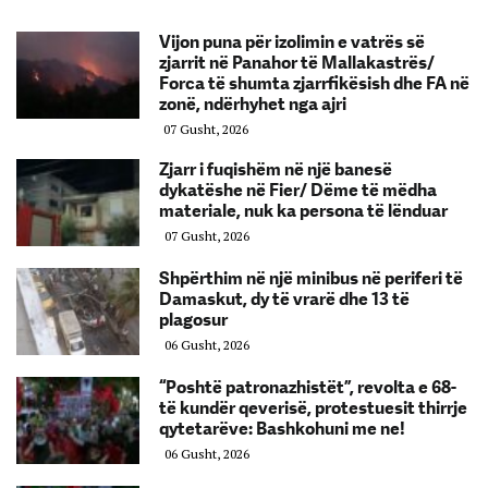
Vijon puna për izolimin e vatrës së
zjarrit në Panahor të Mallakastrës/
Forca të shumta zjarrfikësish dhe FA në
zonë, ndërhyhet nga ajri
07 Gusht, 2026
Zjarr i fuqishëm në një banesë
dykatëshe në Fier/ Dëme të mëdha
materiale, nuk ka persona të lënduar
07 Gusht, 2026
Shpërthim në një minibus në periferi të
Damaskut, dy të vrarë dhe 13 të
plagosur
06 Gusht, 2026
“Poshtë patronazhistët”, revolta e 68-
të kundër qeverisë, protestuesit thirrje
qytetarëve: Bashkohuni me ne!
06 Gusht, 2026