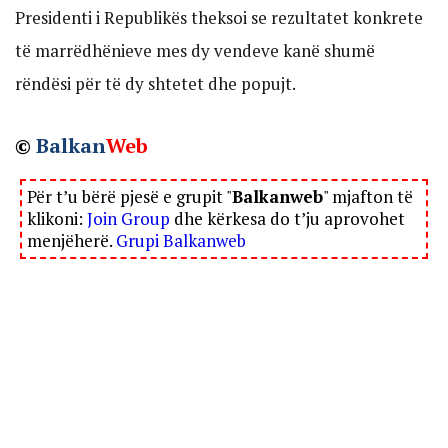
Presidenti i Republikës theksoi se rezultatet konkrete
të marrëdhënieve mes dy vendeve kanë shumë
rëndësi për të dy shtetet dhe popujt.
©
Balkan
Web
Për t’u bërë pjesë e grupit "
Balkanweb
" mjafton të
klikoni:
Join Group
dhe kërkesa do t’ju aprovohet
menjëherë.
Grupi Balkanweb