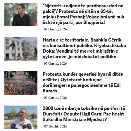
“Njerëzit u ndjenë të përdhosur deri në
palcë”/ Protesta në ditën e 69-të,
mjeku Ermal Pashaj: Vokacioni ynë nuk
është një parti, por Shqipëria!
07 Gusht, 2026
Harta e re territoriale, Bashkia Cërrik
nis konsultimet publike. Kryebashkiaku
Doka: Vendimi të merret mbi zërin e
qytetarëve, jo mbi debatet politike
07 Gusht, 2026
Protesta kundër qeverisë hyn në ditën
e 69-të/ Qytetarët kërkojnë
dorëheqjen e panegociueshme të Edi
Ramës
07 Gusht, 2026
2800 tonë mbetje toksike në periferi të
Durrësit/ Deputeti Igli Cara: Pse hesht
Sako dhe Ministria e Mjedisit?
07 Gusht, 2026