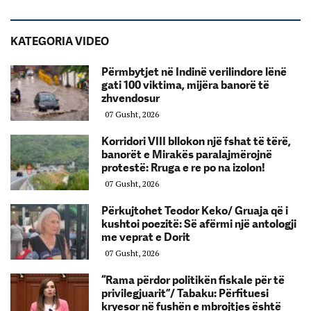
KATEGORIA VIDEO
Përmbytjet në Indinë verilindore lënë
gati 100 viktima, mijëra banorë të
zhvendosur
07 Gusht, 2026
Korridori VIII bllokon një fshat të tërë,
banorët e Mirakës paralajmërojnë
protestë: Rruga e re po na izolon!
07 Gusht, 2026
Përkujtohet Teodor Keko/ Gruaja që i
kushtoi poezitë: Së afërmi një antologji
me veprat e Dorit
07 Gusht, 2026
“Rama përdor politikën fiskale për të
privilegjuarit”/ Tabaku: Përfituesi
kryesor në fushën e mbrojtjes është