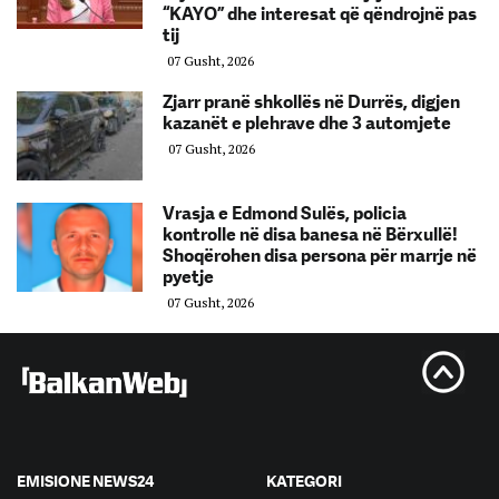
“KAYO” dhe interesat që qëndrojnë pas
tij
07 Gusht, 2026
Zjarr pranë shkollës në Durrës, digjen
kazanët e plehrave dhe 3 automjete
07 Gusht, 2026
Vrasja e Edmond Sulës, policia
kontrolle në disa banesa në Bërxullë!
Shoqërohen disa persona për marrje në
pyetje
07 Gusht, 2026
EMISIONE NEWS24
KATEGORI