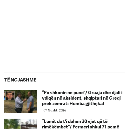
TË NGJASHME
“Po shkonin në punë”/ Gruaja dhe djali i
vdiqën në aksident, shqiptari në Greqi
prek zemrat: Humba gjithçka!
07 Gusht, 2026
“Lumit do t’i duhen 30 vjet që të
rimëkëmbet”/ Fermeri shkul 71 pemë