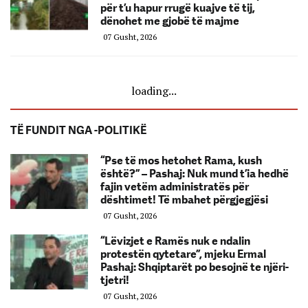
për t’u hapur rrugë kuajve të tij,
dënohet me gjobë të majme
07 Gusht, 2026
loading...
TË FUNDIT NGA -POLITIKË
“Pse të mos hetohet Rama, kush
është?” – Pashaj: Nuk mund t’ia hedhë
fajin vetëm administratës për
dështimet! Të mbahet përgjegjësi
07 Gusht, 2026
“Lëvizjet e Ramës nuk e ndalin
protestën qytetare”, mjeku Ermal
Pashaj: Shqiptarët po besojnë te njëri-
tjetri!
07 Gusht, 2026