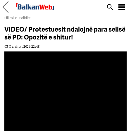
Fillimi
>
-Politikë
VIDEO/ Protestuesit ndalojnë para selisë
së PD: Opozitë e shitur!
03 Qershor, 2026 22:48