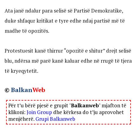
Ata janë ndalur para selisë së Partisë Demokratike,
duke shfaqur kritikat e tyre edhe ndaj partisë më të
madhe të opozitës.
Protestuesit kanë thirrur “opozitë e shitur” drejt selisë
blu, ndërsa më parë kanë kaluar edhe në rrugë të tjera
të kryeqytetit.
©
Balkan
Web
Për t’u bërë pjesë e grupit "
Balkanweb
" mjafton të
klikoni:
Join Group
dhe kërkesa do t’ju aprovohet
menjëherë.
Grupi Balkanweb