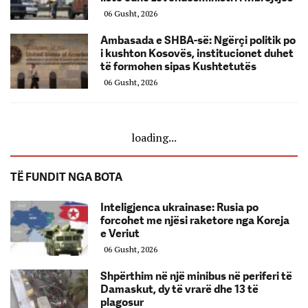
06 Gusht, 2026
Ambasada e SHBA-së: Ngërçi politik po
i kushton Kosovës, institucionet duhet
të formohen sipas Kushtetutës
06 Gusht, 2026
loading...
TË FUNDIT NGA BOTA
Inteligjenca ukrainase: Rusia po
forcohet me njësi raketore nga Koreja
e Veriut
06 Gusht, 2026
Shpërthim në një minibus në periferi të
Damaskut, dy të vrarë dhe 13 të
plagosur