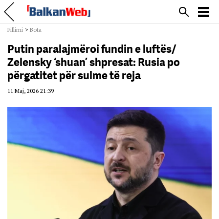
Fillimi
>
Bota
Putin paralajmëroi fundin e luftës/
Zelensky ‘shuan’ shpresat: Rusia po
përgatitet për sulme të reja
11 Maj, 2026 21:39