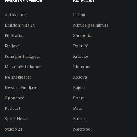
EMISIONE NEWS24
KATEGORI
Autoktonët
Fillimi
Emisioni Vila 24
Minutë pas minute
Fit Station
Shqipëria
Kjo Javë
Politikë
Koha për t'u zgjuar
Kronikë
Me zemër të hapur
Ekonomi
Në shënjester
Kosova
News24 Fundjavë
Rajoni
Oponencë
Sport
Podcast
Bota
Sport News
Kulturë
Studio 24
Metropol