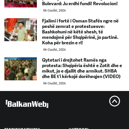
Bulevard: Ju erdhi fundi! Revolucion!
06 Gusht, 2026
Fjalimi i fortë i Osman Stafës ngre në
peshë zemrat e protestuesve:
Bashkohuni në këtë shesh, të
mendojmë për Shqipërinë, jo partinë.
Koha për brezin e ri!
06 Gusht, 2026
Qytetari i drejtohet Ramës nga
protesta: Shqipëria është e Zotit dhe e
mikut, jo e djallit dhe armikut. SHBA
dhe BE t’i kërkojë dorëheqjen (VIDEO)
06 Gusht, 2026