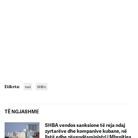
Etiketa:
rusi
SHBA
TË NGJASHME
SHBA vendos sanksione të reja ndaj
zyrtarëve dhe kompanive kubane, në
listë edhe zëvendësministri i Mbrojtjes