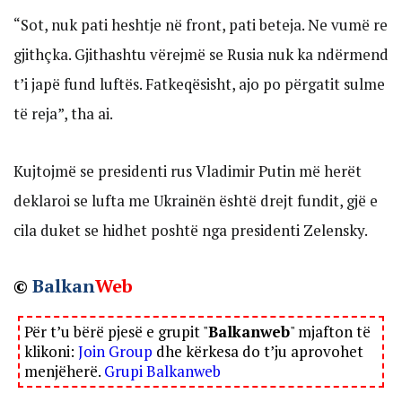
“Sot, nuk pati heshtje në front, pati beteja. Ne vumë re
gjithçka. Gjithashtu vërejmë se Rusia nuk ka ndërmend
t’i japë fund luftës. Fatkeqësisht, ajo po përgatit sulme
të reja”, tha ai.
Kujtojmë se presidenti rus Vladimir Putin më herët
deklaroi se lufta me Ukrainën është drejt fundit, gjë e
cila duket se hidhet poshtë nga presidenti Zelensky.
©
Balkan
Web
Për t’u bërë pjesë e grupit "
Balkanweb
" mjafton të
klikoni:
Join Group
dhe kërkesa do t’ju aprovohet
menjëherë.
Grupi Balkanweb