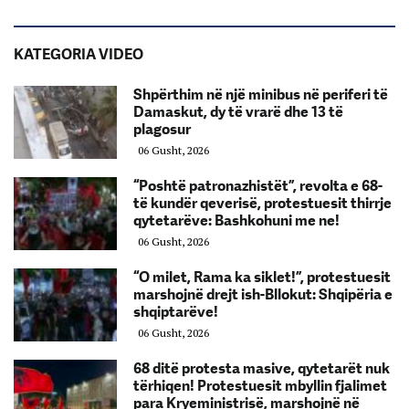
KATEGORIA VIDEO
Shpërthim në një minibus në periferi të
Damaskut, dy të vrarë dhe 13 të
plagosur
06 Gusht, 2026
“Poshtë patronazhistët”, revolta e 68-
të kundër qeverisë, protestuesit thirrje
qytetarëve: Bashkohuni me ne!
06 Gusht, 2026
“O milet, Rama ka siklet!”, protestuesit
marshojnë drejt ish-Bllokut: Shqipëria e
shqiptarëve!
06 Gusht, 2026
68 ditë protesta masive, qytetarët nuk
tërhiqen! Protestuesit mbyllin fjalimet
para Kryeministrisë, marshojnë në