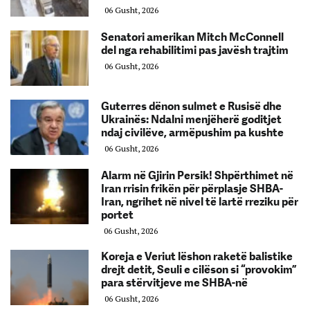
06 Gusht, 2026
Senatori amerikan Mitch McConnell
del nga rehabilitimi pas javësh trajtim
06 Gusht, 2026
Guterres dënon sulmet e Rusisë dhe
Ukrainës: Ndalni menjëherë goditjet
ndaj civilëve, armëpushim pa kushte
06 Gusht, 2026
Alarm në Gjirin Persik! Shpërthimet në
Iran rrisin frikën për përplasje SHBA-
Iran, ngrihet në nivel të lartë rreziku për
portet
06 Gusht, 2026
Koreja e Veriut lëshon raketë balistike
drejt detit, Seuli e cilëson si “provokim”
para stërvitjeve me SHBA-në
06 Gusht, 2026