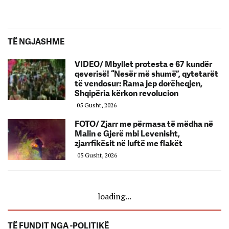
TË NGJASHME
VIDEO/ Mbyllet protesta e 67 kundër
qeverisë! “Nesër më shumë”, qytetarët
të vendosur: Rama jep dorëheqjen,
Shqipëria kërkon revolucion
05 Gusht, 2026
FOTO/ Zjarr me përmasa të mëdha në
Malin e Gjerë mbi Levenisht,
zjarrfikësit në luftë me flakët
05 Gusht, 2026
loading...
TË FUNDIT NGA -POLITIKË