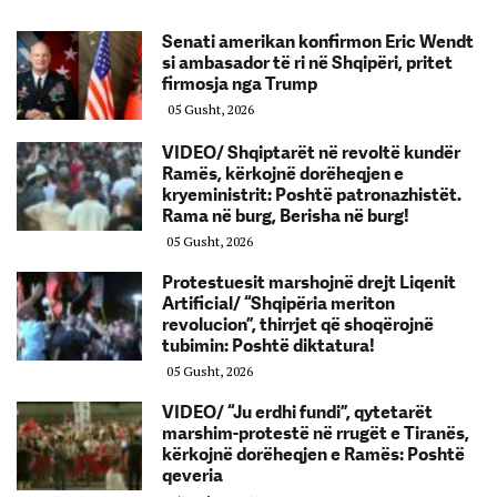
Senati amerikan konfirmon Eric Wendt
si ambasador të ri në Shqipëri, pritet
firmosja nga Trump
05 Gusht, 2026
VIDEO/ Shqiptarët në revoltë kundër
Ramës, kërkojnë dorëheqjen e
kryeministrit: Poshtë patronazhistët.
Rama në burg, Berisha në burg!
05 Gusht, 2026
Protestuesit marshojnë drejt Liqenit
Artificial/ “Shqipëria meriton
revolucion”, thirrjet që shoqërojnë
tubimin: Poshtë diktatura!
05 Gusht, 2026
VIDEO/ “Ju erdhi fundi”, qytetarët
marshim-protestë në rrugët e Tiranës,
kërkojnë dorëheqjen e Ramës: Poshtë
qeveria