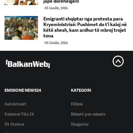
japë dorëheqjen!
05 Gusht, 2026
Emigranti shqiptar nga protesta para
Kryeministrisë: Pushimet do t’i kaloj në
këtë shesh, kam ardhur të mbroj trojet
tona
05 Gusht, 2026
EMISIONE NEWS24
KATEGORI
Autoktonët
Fillimi
Emisioni Vila 24
Minutë pas minute
Fit Station
Shqipëria