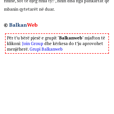
rininë, sot të djeg rinia ty!”, ishin disa nga pankartat që
mbanin qytetarët në duar.
©
Balkan
Web
Për t’u bërë pjesë e grupit "
Balkanweb
" mjafton të
klikoni:
Join Group
dhe kërkesa do t’ju aprovohet
menjëherë.
Grupi Balkanweb