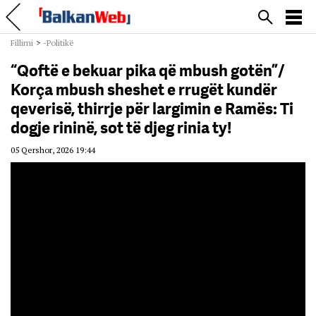
Fillimi
>
-Politikë
“Qoftë e bekuar pika që mbush gotën”/
Korça mbush sheshet e rrugët kundër
qeverisë, thirrje për largimin e Ramës: Ti
dogje rininë, sot të djeg rinia ty!
05 Qershor, 2026 19:44