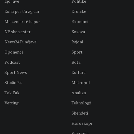
Kjo Javë
Politikë
Koha për t'u zgjuar
Kronikë
Me zemër të hapur
Ekonomi
Në shënjester
Kosova
News24 Fundjavë
Rajoni
Oponencë
Sport
Podcast
Bota
Sport News
Kulturë
Studio 24
Metropol
Tak Fak
Analiza
Vetting
Teknologji
Shëndeti
Horoskopi
Emisione