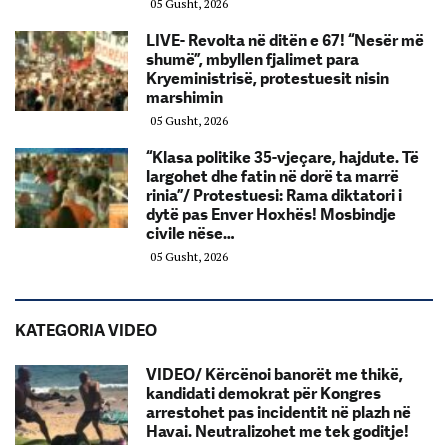
05 Gusht, 2026
LIVE- Revolta në ditën e 67! “Nesër më
shumë”, mbyllen fjalimet para
Kryeministrisë, protestuesit nisin
marshimin
05 Gusht, 2026
“Klasa politike 35-vjeçare, hajdute. Të
largohet dhe fatin në dorë ta marrë
rinia”/ Protestuesi: Rama diktatori i
dytë pas Enver Hoxhës! Mosbindje
civile nëse…
05 Gusht, 2026
KATEGORIA VIDEO
VIDEO/ Kërcënoi banorët me thikë,
kandidati demokrat për Kongres
arrestohet pas incidentit në plazh në
Havai. Neutralizohet me tek goditje!