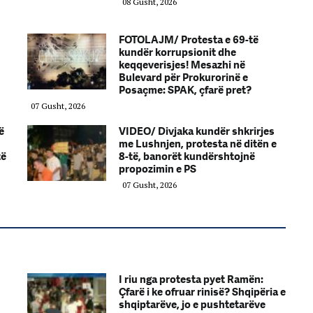
08 Gusht, 2026
FOTOLAJM/ Protesta e 69-të
kundër korrupsionit dhe
keqqeverisjes! Mesazhi në
Bulevard për Prokurorinë e
Posaçme: SPAK, çfarë pret?
07 Gusht, 2026
ë
VIDEO/ Divjaka kundër shkrirjes
me Lushnjen, protesta në ditën e
të
8-të, banorët kundërshtojnë
propozimin e PS
07 Gusht, 2026
I riu nga protesta pyet Ramën:
Çfarë i ke ofruar rinisë? Shqipëria e
shqiptarëve, jo e pushtetarëve