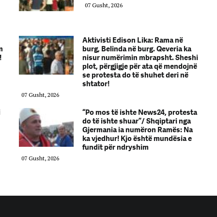
07 Gusht, 2026
Aktivisti Edison Lika: Rama në
m
burg, Belinda në burg. Qeveria ka
!
nisur numërimin mbrapsht. Sheshi
plot, përgjigje për ata që mendojnë
se protesta do të shuhet deri në
shtator!
07 Gusht, 2026
i
“Po mos të ishte News24, protesta
do të ishte shuar”/ Shqiptari nga
Gjermania ia numëron Ramës: Na
ka vjedhur! Kjo është mundësia e
fundit për ndryshim
07 Gusht, 2026