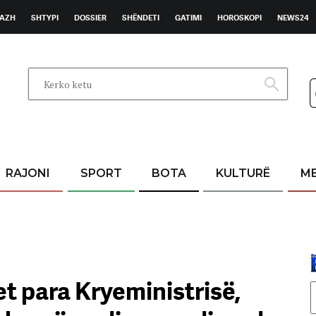
AZH
SHTYPI
DOSSIER
SHËNDETI
GATIMI
HOROSKOPI
NEWS24
RAJONI
SPORT
BOTA
KULTURË
M
et para Kryeministrisë,