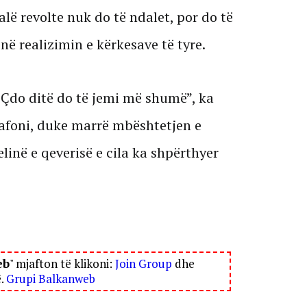
alë revolte nuk do të ndalet, por do të
 në realizimin e kërkesave të tyre.
 Çdo ditë do të jemi më shumë”, ka
afoni, duke marrë mbështetjen e
linë e qeverisë e cila ka shpërthyer
eb
" mjafton të klikoni:
Join Group
dhe
ë.
Grupi Balkanweb