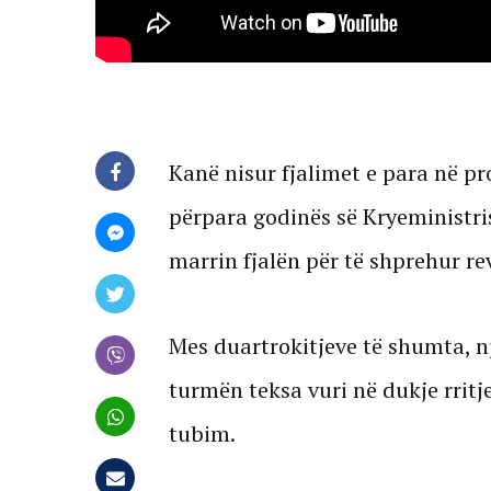
Kanë nisur fjalimet e para në pr
përpara godinës së Kryeministris
marrin fjalën për të shprehur rev
Mes duartrokitjeve të shumta, nj
turmën teksa vuri në dukje rrit
tubim.