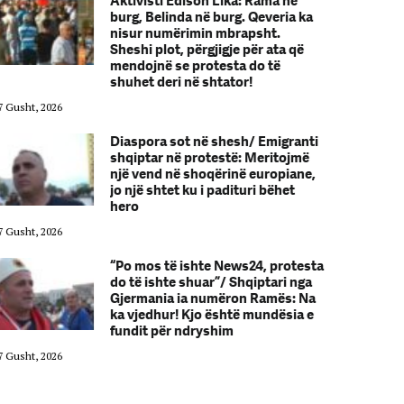
Aktivisti Edison Lika: Rama në
burg, Belinda në burg. Qeveria ka
nisur numërimin mbrapsht.
Sheshi plot, përgjigje për ata që
mendojnë se protesta do të
shuhet deri në shtator!
7 Gusht, 2026
07 Gusht, 2026
Diaspora sot në shesh/ Emigranti
shqiptar në protestë: Meritojmë
një vend në shoqërinë europiane,
jo një shtet ku i padituri bëhet
hero
7 Gusht, 2026
07 Gusht, 2026
“Po mos të ishte News24, protesta
do të ishte shuar”/ Shqiptari nga
Gjermania ia numëron Ramës: Na
ka vjedhur! Kjo është mundësia e
fundit për ndryshim
7 Gusht, 2026
07 Gusht, 2026