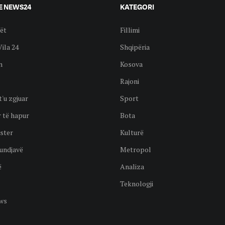
E NEWS24
KATEGORI
ët
Fillimi
Vila 24
Shqipëria
n
Kosova
Rajoni
t'u zgjuar
Sport
 të hapur
Bota
ster
Kulturë
undjavë
Metropol
ë
Analiza
Teknologji
ws