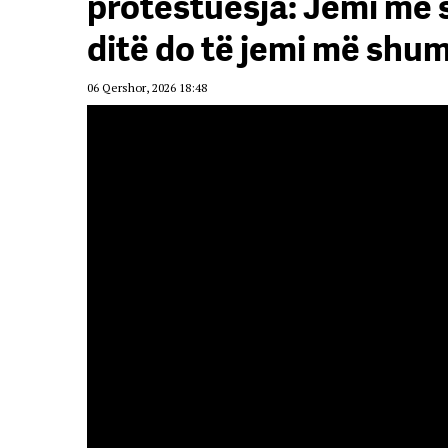
protestuesja: Jemi më 
ditë do të jemi më shu
06 Qershor, 2026 18:48