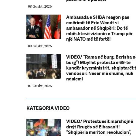
08 Gusht, 2026
Ambasada e SHBA reagon pas
emërimit të Eric Wendt si
ambasador në Shqipëri: Do të
mbështesë vizionin e Trump për
një NATO më të fortë!
08 Gusht, 2026
VIDEO/ “Rama në burg, Berisha n
burg”! Mbyllet protesta e 69-të
kundër kryeministrit, shqiptarët 
vendosur: Nesër më shumë, nuk
ndalemi
07 Gusht, 2026
KATEGORIA VIDEO
VIDEO/ Protestuesit marshojnë
drejt Rrugës së Elbasanit!
“Shqipëria meriton revolucion”,