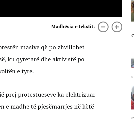
Aktivisti Edison Lika: Rama në
burg, Belinda në burg. Qeveria ka
nisur numërimin mbrapsht.
Sheshi plot, përgjigje për ata që
mendojnë se protesta do të
Madhësia e tekstit:
shuhet deri në shtator!
07 Gusht, 2026
0
otestën masive që po zhvillohet
Diaspora sot në shesh/ Emigranti
shqiptar në protestë: Meritojmë
ë, ku qytetarë dhe aktivistë po
një vend në shoqërinë europiane,
jo një shtet ku i padituri bëhet
hero
oltën e tyre.
07 Gusht, 2026
0
“Po mos të ishte News24, protesta
ë prej protestueseve ka elektrizuar
do të ishte shuar”/ Shqiptari nga
Gjermania ia numëron Ramës: Na
ka vjedhur! Kjo është mundësia e
jen e madhe të pjesëmarrjes në këtë
fundit për ndryshim
07 Gusht, 2026
0