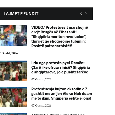
LAJMET E FUNDIT
VIDEO/ Protestuesit marshojnë
drejt Rrugës së Elbasanit!
“Shqipëria meriton revolucion”,
thirrjet që shoqërojnë tubimin:
Poshtë patronazhistët!
7 Gusht, 2026
07 Gusht, 2026
I riu nga protesta pyet Ramën:
Çfarë i ke ofruar rinisë? Shqipëria
e shqiptarëve, jo e pushtetarëve
07 Gusht, 2026
Protestuesja kujton eksodin e 7
gushtit me anijen Vlora: Nuk duam
më të ikim, Shqipëria është e jona!
07 Gusht, 2026