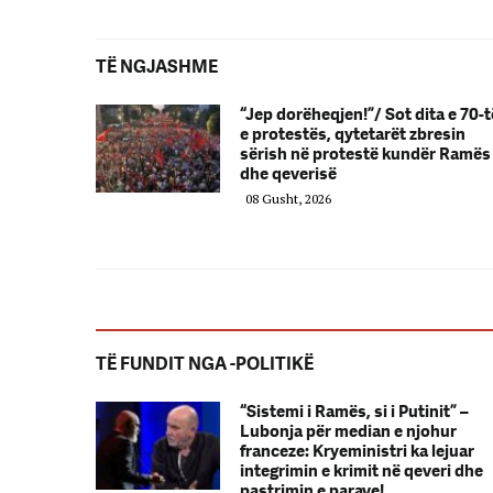
TË NGJASHME
“Jep dorëheqjen!”/ Sot dita e 70-t
e protestës, qytetarët zbresin
sërish në protestë kundër Ramës
dhe qeverisë
08 Gusht, 2026
TË FUNDIT NGA -POLITIKË
“Sistemi i Ramës, si i Putinit” –
Lubonja për median e njohur
franceze: Kryeministri ka lejuar
integrimin e krimit në qeveri dhe
pastrimin e parave!