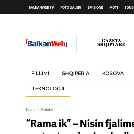
BALKANWEB TV
FOTO GALERI
EMISIONE
MOTI
SOND
FILLIMI
SHQIPËRIA
KOSOVA
TEKNOLOGJI
Fillimi
>
-Politikë
“Rama ik” – Nisin fjalim