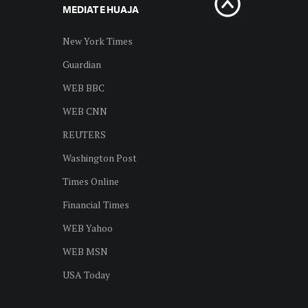
MEDIAT E HUAJA
New York Times
Guardian
WEB BBC
WEB CNN
REUTERS
Washington Post
Times Online
Financial Times
WEB Yahoo
WEB MSN
USA Today