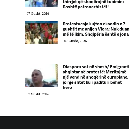
thirrjet që shoqërojnë tubimin:
Poshtë patronazhistët!
07 Gusht, 2026
Protestuesja kujton eksodin e 7
gushtit me anijen Vlora: Nuk dua
më të ikim, Shqipëria është e jona
07 Gusht, 2026
Diaspora sot në shesh/ Emigrant
shqiptar në protestë: Meritojmë
një vend në shoqërinë europiane,
jo një shtet ku i padituri bëhet
hero
07 Gusht, 2026