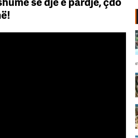
shumë se dje e pardje, çdo
më!
VIDEO/ Protestuesit marshojnë
drejt Rrugës së Elbasanit!
“Shqipëria meriton revolucion”,
thirrjet që shoqërojnë tubimin:
Poshtë patronazhistët!
07 Gusht, 2026
0
I riu nga protesta pyet Ramën:
Çfarë i ke ofruar rinisë? Shqipëria
e shqiptarëve, jo e pushtetarëve
07 Gusht, 2026
Protestuesja kujton eksodin e 7
gushtit me anijen Vlora: Nuk duam
më të ikim, Shqipëria është e jona!
07 Gusht, 2026