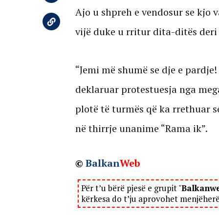
Ajo u shpreh e vendosur se kjo v
vijë duke u rritur dita-ditës deri
“Jemi më shumë se dje e pardje!
deklaruar protestuesja nga meg
plotë të turmës që ka rrethuar se
në thirrje unanime “Rama ik”.
©
Balkan
Web
Për t’u bërë pjesë e grupit "
Balkanw
kërkesa do t’ju aprovohet menjëher