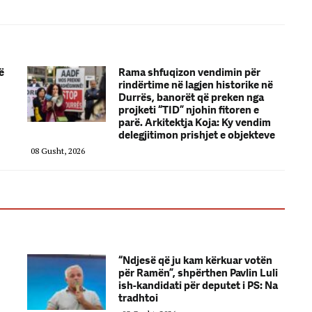
ë
Rama shfuqizon vendimin për
rindërtime në lagjen historike në
Durrës, banorët që preken nga
projketi “TID” njohin fitoren e
parë. Arkitektja Koja: Ky vendim
delegjitimon prishjet e objekteve
08 Gusht, 2026
“Ndjesë që ju kam kërkuar votën
për Ramën”, shpërthen Pavlin Luli
ish-kandidati për deputet i PS: Na
tradhtoi