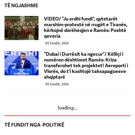
TË NGJASHME
VIDEO/ “Ju erdhi fundi”, qytetarët
marshim-protestë në rrugët e Tiranës,
kërkojnë dorëheqjen e Ramës: Poshtë
qeveria
05 Gusht, 2026
“Dubai i Durrësit ka ngecur”/ Këlliçi i
numëron dështimet Ramës: Kriza
transferohet tek projektet! Aeroporti i
Vlorës, do t’i kushtojë taksapaguesve
shqiptarë
05 Gusht, 2026
loading...
TË FUNDIT NGA -POLITIKË