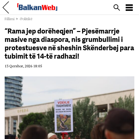
Fillimi
>
-Politikë
“Rama jep dorëheqjen” – Pjesëmarrje
masive nga diaspora, nis grumbullimi i
protestuesve në sheshin Skënderbej para
tubimit të 14-të radhazi!
13 Qershor, 2026 18:05