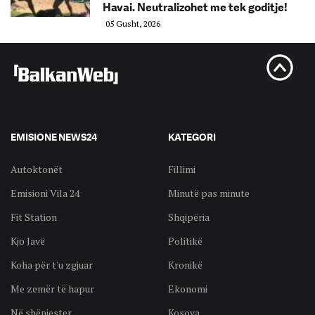
Havai. Neutralizohet me tek goditje!
05 Gusht, 2026
EMISIONE NEWS24
KATEGORI
Autoktonët
Fillimi
Emisioni Vila 24
Minutë pas minute
Fit Station
Shqipëria
Kjo Javë
Politikë
Koha për t'u zgjuar
Kronikë
Me zemër të hapur
Ekonomi
Në shënjester
Kosova