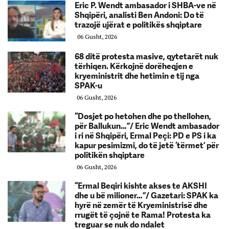
Eric P. Wendt ambasador i SHBA-ve në
Shqipëri, analisti Ben Andoni: Do të
trazojë ujërat e politikës shqiptare
06 Gusht, 2026
68 ditë protesta masive, qytetarët nuk
tërhiqen. Kërkojnë dorëheqjen e
kryeministrit dhe hetimin e tij nga
SPAK-u
06 Gusht, 2026
“Dosjet po hetohen dhe po thellohen,
për Ballukun…”/ Eric Wendt ambasador
i ri në Shqipëri, Ermal Peçi: PD e PS i ka
kapur pesimizmi, do të jetë ‘tërmet’ për
politikën shqiptare
06 Gusht, 2026
“Ermal Beqiri kishte akses te AKSHI
dhe u bë milioner…”/ Gazetari: SPAK ka
hyrë në zemër të Kryeministrisë dhe
rrugët të çojnë te Rama! Protesta ka
treguar se nuk do ndalet