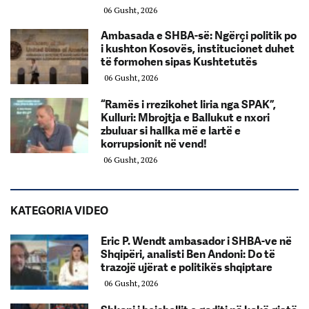
06 Gusht, 2026
Ambasada e SHBA-së: Ngërçi politik po
i kushton Kosovës, institucionet duhet
të formohen sipas Kushtetutës
06 Gusht, 2026
“Ramës i rrezikohet liria nga SPAK”,
Kulluri: Mbrojtja e Ballukut e nxori
zbuluar si hallka më e lartë e
korrupsionit në vend!
06 Gusht, 2026
KATEGORIA VIDEO
Eric P. Wendt ambasador i SHBA-ve në
Shqipëri, analisti Ben Andoni: Do të
trazojë ujërat e politikës shqiptare
06 Gusht, 2026