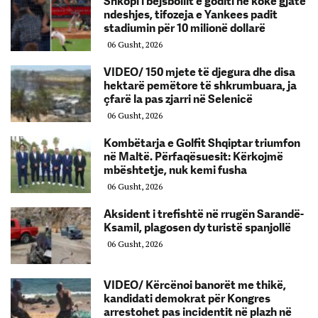
Shkopi i bejsbollit e goditi në kokë gjatë
ndeshjes, tifozeja e Yankees padit
stadiumin për 10 milionë dollarë
06 Gusht, 2026
VIDEO/ 150 mjete të djegura dhe disa
hektarë pemëtore të shkrumbuara, ja
çfarë la pas zjarri në Selenicë
06 Gusht, 2026
Kombëtarja e Golfit Shqiptar triumfon
në Maltë. Përfaqësuesit: Kërkojmë
mbështetje, nuk kemi fusha
06 Gusht, 2026
Aksident i trefishtë në rrugën Sarandë-
Ksamil, plagosen dy turistë spanjollë
06 Gusht, 2026
VIDEO/ Kërcënoi banorët me thikë,
kandidati demokrat për Kongres
arrestohet pas incidentit në plazh në