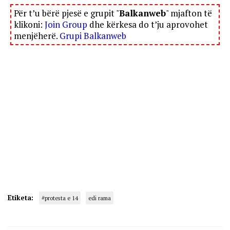
Për t’u bërë pjesë e grupit "
Balkanweb
" mjafton të
klikoni:
Join Group
dhe kërkesa do t’ju aprovohet
menjëherë.
Grupi Balkanweb
Etiketa:
#protesta e 14
edi rama