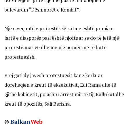
dorëheqjen” pritet që më pas të marshojnë në
bulevardin “Dëshmorët e Kombit”.
Një e veçantë e protestës së sotme është prania e
lartë e diasporës pasi është njoftuar se do të jetë një
protestë masive dhe me një numër më të lartë
protestuesish.
Prej gati dy javësh protestuesit kanë kërkuar
dorëheqjen e kreut të ekzekutivit, Edi Rama dhe të
gjithë kabinetit, po ashtu arrestimit të tij, Ballukut dhe
kreut të opozitës, Sali Berisha.
©
Balkan
Web