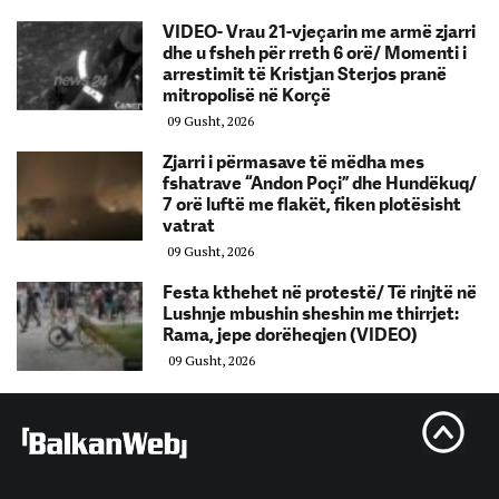
VIDEO- Vrau 21-vjeçarin me armë zjarri
dhe u fsheh për rreth 6 orë/ Momenti i
arrestimit të Kristjan Sterjos pranë
mitropolisë në Korçë
09 Gusht, 2026
Zjarri i përmasave të mëdha mes
fshatrave “Andon Poçi” dhe Hundëkuq/
7 orë luftë me flakët, fiken plotësisht
vatrat
09 Gusht, 2026
Festa kthehet në protestë/ Të rinjtë në
Lushnje mbushin sheshin me thirrjet:
Rama, jepe dorëheqjen (VIDEO)
09 Gusht, 2026