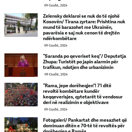
09 Gusht, 2026
Zelensky deklaroi se nuk do të njohë
Kosovën/ Tirana zyrtare: Prishtina nuk
mund të barazohet me Ukrainën,
pavarësia e saj nuk cenon të drejtën
ndërkombëtare
09 Gusht, 2026
“Saranda po qeveriset keq”/ Deputetja
Zhupa: Turistët po japin alarmin për
trafikun, ndotjen dhe urbanizimin
09 Gusht, 2026
“Rama, jepe dorëheqjen”! 71 ditë
revoltë kombëtare kundër
keqqeverisjes, qytetarët të vendosur
deri në realizimin e objektivave
09 Gusht, 2026
Fotogaleri/ Pankartat dhe mesazhet që
dominuan ditën e 70-të të revoltës për
dorëheqjen e Ramës