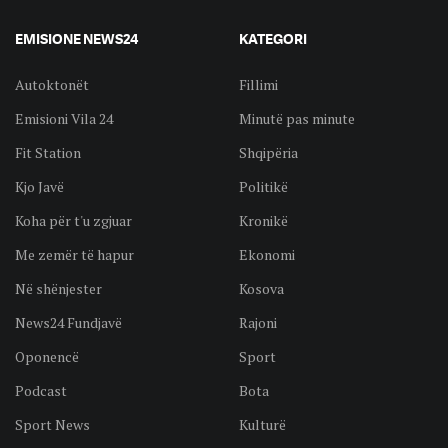
EMISIONE NEWS24
KATEGORI
Autoktonët
Fillimi
Emisioni Vila 24
Minutë pas minute
Fit Station
Shqipëria
Kjo Javë
Politikë
Koha për t'u zgjuar
Kronikë
Me zemër të hapur
Ekonomi
Në shënjester
Kosova
News24 Fundjavë
Rajoni
Oponencë
Sport
Podcast
Bota
Sport News
Kulturë