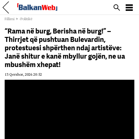
Fillimi
>
-Politikë
“Rama në burg, Berisha në burg!” –
Thirrjet që pushtuan Bulevardin,
protestuesi shpërthen ndaj artistëve:
Janë shitur e kanë mbyllur gojën, ne ua
mbushëm xhepat!
13 Qershor, 2026 20:52