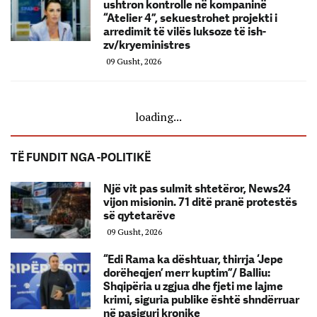
ushtron kontrolle në kompaninë
“Atelier 4”, sekuestrohet projekti i
arredimit të vilës luksoze të ish-
zv/kryeministres
09 Gusht, 2026
loading...
TË FUNDIT NGA -POLITIKË
Një vit pas sulmit shtetëror, News24
vijon misionin. 71 ditë pranë protestës
së qytetarëve
09 Gusht, 2026
“Edi Rama ka dështuar, thirrja ‘Jepe
dorëheqjen’ merr kuptim”/ Balliu:
Shqipëria u zgjua dhe fjeti me lajme
krimi, siguria publike është shndërruar
në pasiguri kronike