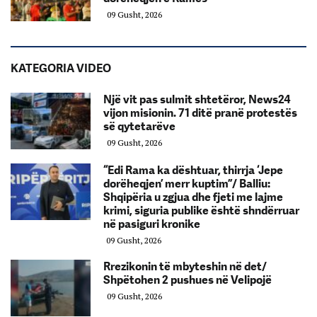
09 Gusht, 2026
KATEGORIA VIDEO
Një vit pas sulmit shtetëror, News24
vijon misionin. 71 ditë pranë protestës
së qytetarëve
09 Gusht, 2026
“Edi Rama ka dështuar, thirrja ‘Jepe
dorëheqjen’ merr kuptim”/ Balliu:
Shqipëria u zgjua dhe fjeti me lajme
krimi, siguria publike është shndërruar
në pasiguri kronike
09 Gusht, 2026
Rrezikonin të mbyteshin në det/
Shpëtohen 2 pushues në Velipojë
09 Gusht, 2026