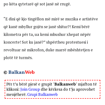
po këta qytetarë që sot janë në rrugë.
“E dini që kjo tingëllon më mirë se muzika e artistëve
që kanë mbyllur gojën se janë shitur?! Kemi bërë
kilometra për ta, ua kemi mbushur xhepat nëpër
koncerte! Sot ku janë?” shpërtheu protestuesi i
revoltuar në mikrofon, duke marrë mbështetjen e
plotë të turmës.
©
Balkan
Web
Për t’u bërë pjesë e grupit "
Balkanweb
" mjafton të
klikoni:
Join Group
dhe kërkesa do t’ju aprovohet
menjëherë.
Grupi Balkanweb