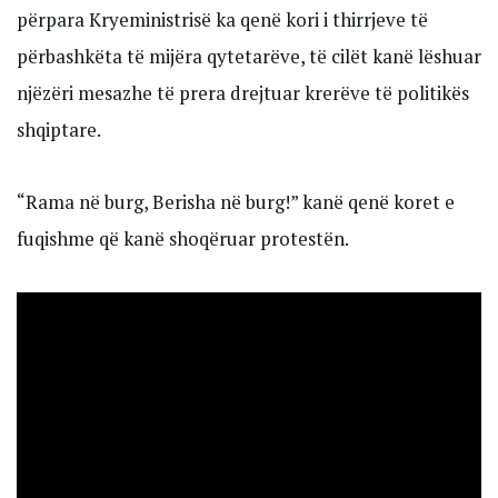
përpara Kryeministrisë ka qenë kori i thirrjeve të
përbashkëta të mijëra qytetarëve, të cilët kanë lëshuar
njëzëri mesazhe të prera drejtuar krerëve të politikës
shqiptare.
“Rama në burg, Berisha në burg!” kanë qenë koret e
fuqishme që kanë shoqëruar protestën.