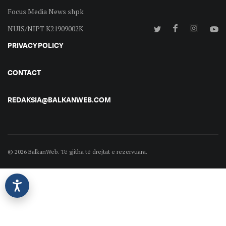
Focus Media News shpk
NUIS/NIPT K21909002K
PRIVACY POLICY
CONTACT
REDAKSIA@BALKANWEB.COM
© 2026 BalkanWeb. Të gjitha të drejtat e rezervuara.
©