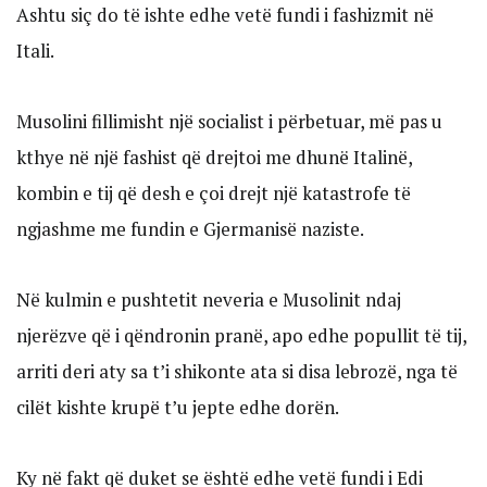
Ashtu siç do të ishte edhe vetë fundi i fashizmit në
Itali.
Musolini fillimisht një socialist i përbetuar, më pas u
kthye në një fashist që drejtoi me dhunë Italinë,
kombin e tij që desh e çoi drejt një katastrofe të
ngjashme me fundin e Gjermanisë naziste.
Në kulmin e pushtetit neveria e Musolinit ndaj
njerëzve që i qëndronin pranë, apo edhe popullit të tij,
arriti deri aty sa t’i shikonte ata si disa lebrozë, nga të
cilët kishte krupë t’u jepte edhe dorën.
Ky në fakt që duket se është edhe vetë fundi i Edi