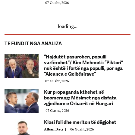
07 Gusht, 2026
loading...
TË FUNDIT NGA ANALIZA
“Hajdutët pasurohen, populli
varfërohet”/ Kim Mehmeti: “Piktori”
nuk është i fortë nga populli, por nga
“Aleanca e Qelbësirave”
07 Gusht, 2026
Kur propaganda kthehet në
boomerang: Mësimet nga disfata
zgjedhore e Orban-it në Hungari
07 Gusht, 2026
Klosi foli dhe meriton të dëgjohet
Alban Daci
|
06 Gusht, 2026