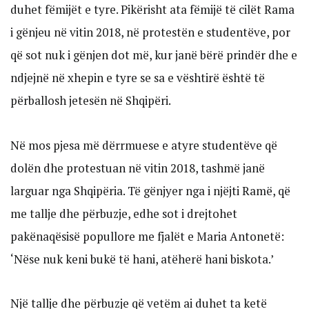
duhet fëmijët e tyre. Pikërisht ata fëmijë të cilët Rama
i gënjeu në vitin 2018, në protestën e studentëve, por
që sot nuk i gënjen dot më, kur janë bërë prindër dhe e
ndjejnë në xhepin e tyre se sa e vështirë është të
përballosh jetesën në Shqipëri.
Në mos pjesa më dërrmuese e atyre studentëve që
dolën dhe protestuan në vitin 2018, tashmë janë
larguar nga Shqipëria. Të gënjyer nga i njëjti Ramë, që
me tallje dhe përbuzje, edhe sot i drejtohet
pakënaqësisë popullore me fjalët e Maria Antonetë:
‘Nëse nuk keni bukë të hani, atëherë hani biskota.’
Një tallje dhe përbuzje që vetëm ai duhet ta ketë