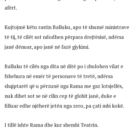
afërt.
Kujtojmë këtu rastin Balluku, apo të shumë ministrave
të tij, të cilët sot ndodhen përpara drejtësisë, ndërsa
janë dënuar, apo janë në fazë gjykimi.
Balluku të cilës nga dita në ditë po i zbulohen vilat e
fshehura në emër të personave të tretë, ndërsa
shqiptarët që u përzunë nga Rama me gaz lotsjellës,
nuk dihet sot se në cilin cep të globit janë, duke e
filluar edhe njëherë jetën nga zero, pa çati mbi kokë.
I tillë ishte Rama dhe kur shembi Teatrin.