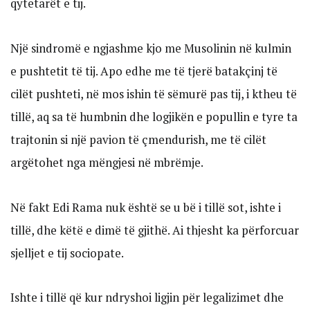
qytetarët e tij.
Një sindromë e ngjashme kjo me Musolinin në kulmin
e pushtetit të tij. Apo edhe me të tjerë batakçinj të
cilët pushteti, në mos ishin të sëmurë pas tij, i ktheu të
tillë, aq sa të humbnin dhe logjikën e popullin e tyre ta
trajtonin si një pavion të çmendurish, me të cilët
argëtohet nga mëngjesi në mbrëmje.
Në fakt Edi Rama nuk është se u bë i tillë sot, ishte i
tillë, dhe këtë e dimë të gjithë. Ai thjesht ka përforcuar
sjelljet e tij sociopate.
Ishte i tillë që kur ndryshoi ligjin për legalizimet dhe