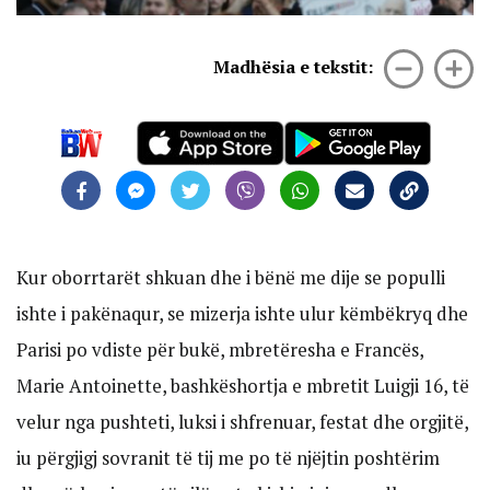
Madhësia e tekstit:
Kur oborrtarët shkuan dhe i bënë me dije se populli
ishte i pakënaqur, se mizerja ishte ulur këmbëkryq dhe
Parisi po vdiste për bukë, mbretëresha e Francës,
Marie Antoinette, bashkëshortja e mbretit Luigji 16, të
velur nga pushteti, luksi i shfrenuar, festat dhe orgjitë,
iu përgjigj sovranit të tij me po të njëjtin poshtërim