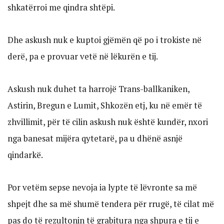
shkatërroi me qindra shtëpi.
Dhe askush nuk e kuptoi gjëmën që po i trokiste në
derë, pa e provuar vetë në lëkurën e tij.
Askush nuk duhet ta harrojë Trans-ballkaniken,
Astirin, Bregun e Lumit, Shkozën etj, ku në emër të
zhvillimit, për të cilin askush nuk është kundër, nxori
nga banesat mijëra qytetarë, pa u dhënë asnjë
qindarkë.
Por vetëm sepse nevoja ia lypte të lëvronte sa më
shpejt dhe sa më shumë tendera për rrugë, të cilat më
pas do të rezultonin të grabitura nga shpura e tij e