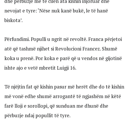
dhe përbuzje me të cilën ata kishin injoruar dhe
nevojat e tyre: ‘Nëse nuk kanë bukë, le të hanë
biskota’.
Përfundimi. Populli u ngrit në revoltë. Franca përjetoi
atë që tashmë njihet si Revolucioni Francez. Shumë
koka u prenë. Por koka e parë që u vendos në gijotinë
ishte ajo e vetë mbretit Luigji 16.
Të njëjtin fat që kishin pasur më herët dhe do të kishin
më vonë edhe shumë arrogantë të ngjashëm në këtë
farë lloji e sorollopi, që sunduan me dhunë dhe
përbuzje ndaj popullit të tyre.