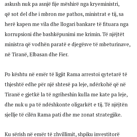
askush nuk pa asnjë fije mëshirë nga kryeministri,
që sot del dhe i mbron me pathos, ministrat e tij, sa
herë kapen me vila dhe llogari bankare të fituara nga
korrupsioni dhe bashkëpunimi me krimin. Të njëjtët
ministra që vodhën paratë e djegësve të mbeturinave,
në Tiranë, Elbasan dhe Fier.
Po kështu në emër të ligjit Rama arrestoi qytetarë të
thjeshtë edhe për një shtesë pa leje, ndërkohë që në
Tiranë e gjetkë la të ngriheshin kulla me kate pa leje,
dhe nuk u pa të ndëshkonte oligarkët e tij. Të njëjtën
sjellje të cilën Rama pati dhe me zonat strategjike.
Ku sërish në emër të zhvillimit, shpiku investitorë