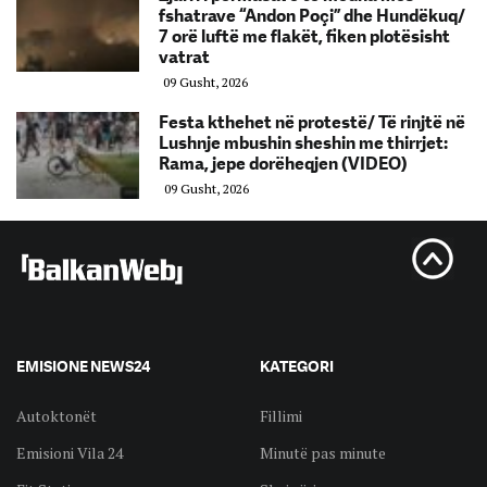
fshatrave “Andon Poçi” dhe Hundëkuq/
7 orë luftë me flakët, fiken plotësisht
vatrat
09 Gusht, 2026
Festa kthehet në protestë/ Të rinjtë në
Lushnje mbushin sheshin me thirrjet:
Rama, jepe dorëheqjen (VIDEO)
09 Gusht, 2026
EMISIONE NEWS24
KATEGORI
Autoktonët
Fillimi
Emisioni Vila 24
Minutë pas minute