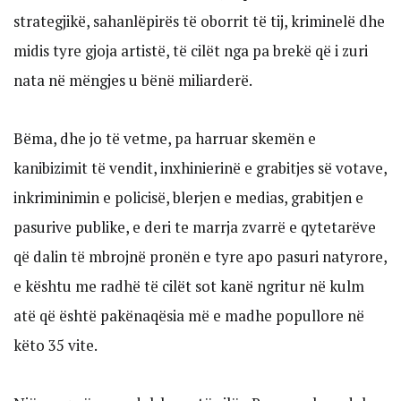
strategjikë, sahanlëpirës të oborrit të tij, kriminelë dhe
midis tyre gjoja artistë, të cilët nga pa brekë që i zuri
nata në mëngjes u bënë miliarderë.
Bëma, dhe jo të vetme, pa harruar skemën e
kanibizimit të vendit, inxhinierinë e grabitjes së votave,
inkriminimin e policisë, blerjen e medias, grabitjen e
pasurive publike, e deri te marrja zvarrë e qytetarëve
që dalin të mbrojnë pronën e tyre apo pasuri natyrore,
e kështu me radhë të cilët sot kanë ngritur në kulm
atë që është pakënaqësia më e madhe popullore në
këto 35 vite.