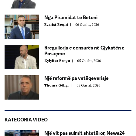
Nga Piramidat te Betoni
Evarist Beqiri
|
06 Gusht, 2026
Rregullorja e censurës në Gjykatën e
Posaçme
Zylyftar Bregu
|
05 Gusht, 2026
Një reformë pa vetëqeverisje
Thoma Gëllçi
|
05 Gusht, 2026
KATEGORIA VIDEO
Një vit pas sulmit shtetëror, News24