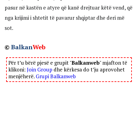
pasur në kastën e atyre që kanë drejtuar këtë vend, që
nga krijimi i shtetit të pavarur shqiptar dhe deri më
sot.
©
Balkan
Web
Për t’u bërë pjesë e grupit "
Balkanweb
" mjafton të
klikoni:
Join Group
dhe kërkesa do t’ju aprovohet
menjëherë.
Grupi Balkanweb