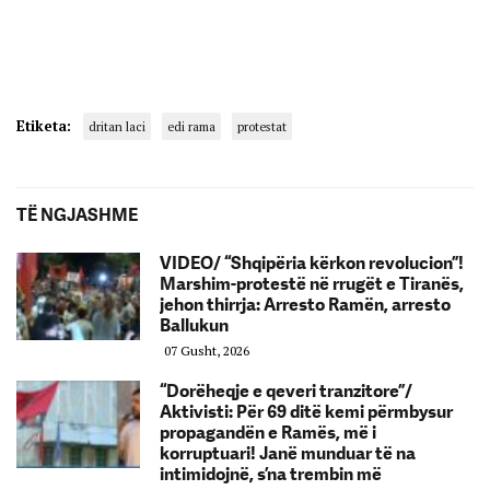
Etiketa:
dritan laci
edi rama
protestat
TË NGJASHME
VIDEO/ “Shqipëria kërkon revolucion”!
Marshim-protestë në rrugët e Tiranës,
jehon thirrja: Arresto Ramën, arresto
Ballukun
07 Gusht, 2026
“Dorëheqje e qeveri tranzitore”/
Aktivisti: Për 69 ditë kemi përmbysur
propagandën e Ramës, më i
korruptuari! Janë munduar të na
intimidojnë, s’na trembin më