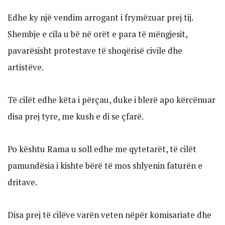
Edhe ky një vendim arrogant i frymëzuar prej tij.
Shembje e cila u bë në orët e para të mëngjesit,
pavarësisht protestave të shoqërisë civile dhe
artistëve.
Të cilët edhe këta i përçau, duke i blerë apo kërcënuar
disa prej tyre, me kush e di se çfarë.
Po kështu Rama u soll edhe me qytetarët, të cilët
pamundësia i kishte bërë të mos shlyenin faturën e
dritave.
Disa prej të cilëve varën veten nëpër komisariate dhe