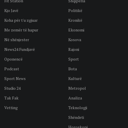
Fit Station
Shqipëria
Kjo Javë
Politikë
Koha për t'u zgjuar
Kronikë
Me zemër të hapur
Ekonomi
Në shënjester
Kosova
News24 Fundjavë
Rajoni
Oponencë
Sport
Podcast
Bota
Sport News
Kulturë
Studio 24
Metropol
Tak Fak
Analiza
Vetting
Teknologji
Shëndeti
Horoskopi