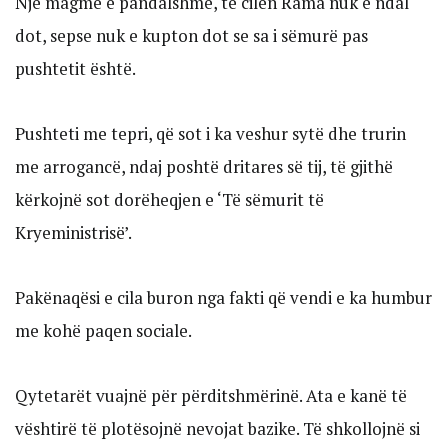
Një magmë e pandalshme, të cilën Rama nuk e ndal
dot, sepse nuk e kupton dot se sa i sëmurë pas
pushtetit është.
Pushteti me tepri, që sot i ka veshur sytë dhe trurin
me arrogancë, ndaj poshtë dritares së tij, të gjithë
kërkojnë sot dorëheqjen e ‘Të sëmurit të
Kryeministrisë’.
Pakënaqësi e cila buron nga fakti që vendi e ka humbur
me kohë paqen sociale.
Qytetarët vuajnë për përditshmërinë. Ata e kanë të
vështirë të plotësojnë nevojat bazike. Të shkollojnë si