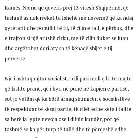
Ramës. Njeriu që qeveris prej 13 vitesh Shqipërinë, që
tashmë as nuk rreket ta fshehë me neverinë që ka ndaj
qytetarit dhe popullit të tij, të cilin e tall, e përbuz, dhe
e trajton si një arushë cirku, me të cilin duket se luan
dhe argëtohet deri aty sa të kënaqë shijet e tij
perverse.
Një i ashtuquajtur socialist, i cili pasi moli çdo të majtë
që kishte pranë, që i hyri në punë në kapjen e partisë,
sot jo vetëm që ka bërë armiq shumicën e socialistëve
të respektuar të kësaj partie, të cilët edhe këta i tallte
sa herë ia lypte nevoja ose i dilnin kundër, por që
tashmë se ka për turp të tallë dhe të përqeshë edhe