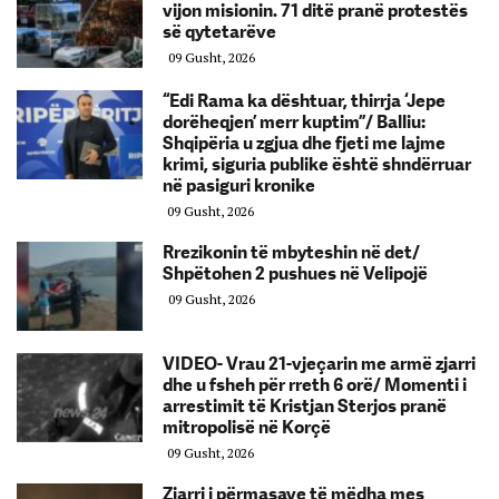
vijon misionin. 71 ditë pranë protestës
së qytetarëve
09 Gusht, 2026
“Edi Rama ka dështuar, thirrja ‘Jepe
dorëheqjen’ merr kuptim”/ Balliu:
Shqipëria u zgjua dhe fjeti me lajme
krimi, siguria publike është shndërruar
në pasiguri kronike
09 Gusht, 2026
Rrezikonin të mbyteshin në det/
Shpëtohen 2 pushues në Velipojë
09 Gusht, 2026
VIDEO- Vrau 21-vjeçarin me armë zjarri
dhe u fsheh për rreth 6 orë/ Momenti i
arrestimit të Kristjan Sterjos pranë
mitropolisë në Korçë
09 Gusht, 2026
Zjarri i përmasave të mëdha mes