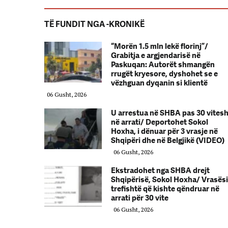
TË FUNDIT NGA -KRONIKË
“Morën 1.5 mln lekë florinj”/
Grabitja e argjendarisë në
Paskuqan: Autorët shmangën
rrugët kryesore, dyshohet se e
vëzhguan dyqanin si klientë
06 Gusht, 2026
U arrestua në SHBA pas 30 vites
në arrati/ Deportohet Sokol
Hoxha, i dënuar për 3 vrasje në
Shqipëri dhe në Belgjikë (VIDEO)
06 Gusht, 2026
Ekstradohet nga SHBA drejt
Shqipërisë, Sokol Hoxha/ Vrasësi
trefishtë që kishte qëndruar në
arrati për 30 vite
06 Gusht, 2026