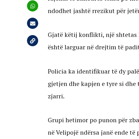
ndodhet jashtë rrezikut për jetë
Gjatë këtij konflikti, një shteta
është larguar në drejtim të padi
Policia ka identifikuar të dy pa
gjetjen dhe kapjen e tyre si dhe
zjarri.
Grupi hetimor po punon për zbar
në Velipojë ndërsa janë ende të 