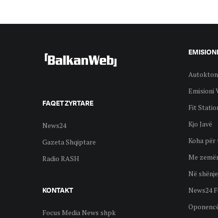
EMISION
Autokton
Emisioni 
FAQET ZYRTARE
Fit Statio
Kjo Javë
News24
Koha për 
Gazeta Shqiptare
Me zemër
Radio RASH
Në shënje
News24 F
KONTAKT
Oponenc
Focus Media News shpk