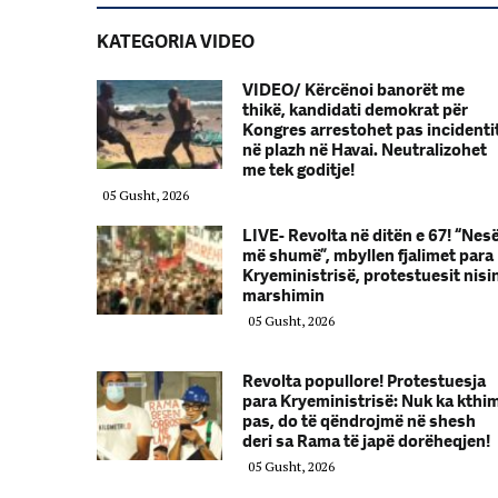
KATEGORIA VIDEO
VIDEO/ Kërcënoi banorët me
thikë, kandidati demokrat për
Kongres arrestohet pas incidenti
në plazh në Havai. Neutralizohet
me tek goditje!
05 Gusht, 2026
LIVE- Revolta në ditën e 67! “Nes
më shumë”, mbyllen fjalimet para
Kryeministrisë, protestuesit nisi
marshimin
05 Gusht, 2026
Revolta popullore! Protestuesja
para Kryeministrisë: Nuk ka kthi
pas, do të qëndrojmë në shesh
deri sa Rama të japë dorëheqjen!
05 Gusht, 2026