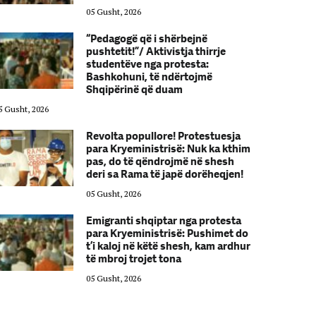
05 Gusht, 2026
“Pedagogë që i shërbejnë
pushtetit!”/ Aktivistja thirrje
studentëve nga protesta:
Bashkohuni, të ndërtojmë
Shqipërinë që duam
5 Gusht, 2026
05 Gusht, 2026
Revolta popullore! Protestuesja
para Kryeministrisë: Nuk ka kthim
pas, do të qëndrojmë në shesh
deri sa Rama të japë dorëheqjen!
05 Gusht, 2026
Emigranti shqiptar nga protesta
para Kryeministrisë: Pushimet do
t’i kaloj në këtë shesh, kam ardhur
të mbroj trojet tona
05 Gusht, 2026