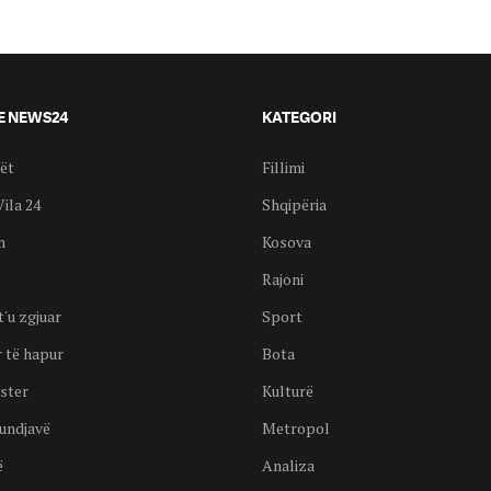
E NEWS24
KATEGORI
ët
Fillimi
Vila 24
Shqipëria
n
Kosova
Rajoni
t'u zgjuar
Sport
 të hapur
Bota
ster
Kulturë
undjavë
Metropol
ë
Analiza