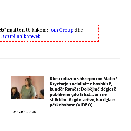
eb
" mjafton të klikoni:
Join Group
dhe
ë.
Grupi Balkanweb
Klosi refuzon shkrirjen me Matin/
Kryetarja socialiste e bashkisë,
kundër Ramës: Do bëjmë dëgjesë
publike në çdo fshat. Jam në
shërbim të qytetarëve, karrigia e
përkohshme (VIDEO)
06 Gusht, 2026