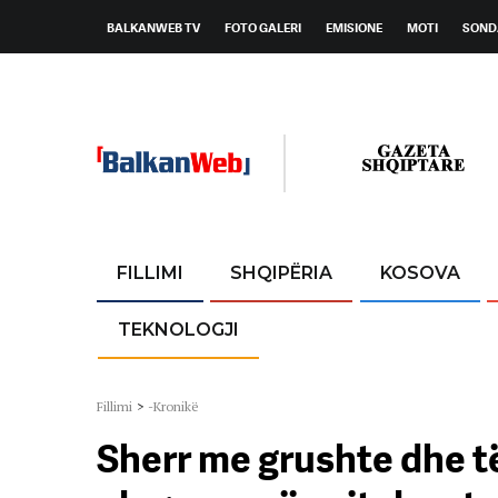
BALKANWEB TV
FOTO GALERI
EMISIONE
MOTI
SOND
FILLIMI
SHQIPËRIA
KOSOVA
TEKNOLOGJI
Fillimi
>
-Kronikë
Sherr me grushte dhe të