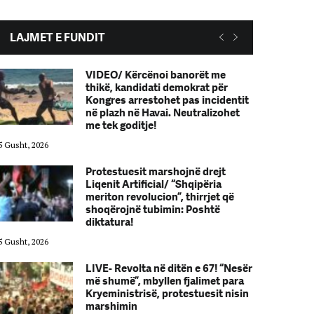
LAJMET E FUNDIT
VIDEO/ Kërcënoi banorët me
thikë, kandidati demokrat për
Kongres arrestohet pas incidentit
në plazh në Havai. Neutralizohet
me tek goditje!
5 Gusht, 2026
05 Gusht, 2026
Protestuesit marshojnë drejt
Liqenit Artificial/ “Shqipëria
meriton revolucion”, thirrjet që
shoqërojnë tubimin: Poshtë
diktatura!
5 Gusht, 2026
05 Gusht, 2026
LIVE- Revolta në ditën e 67! “Nesër
më shumë”, mbyllen fjalimet para
Kryeministrisë, protestuesit nisin
marshimin