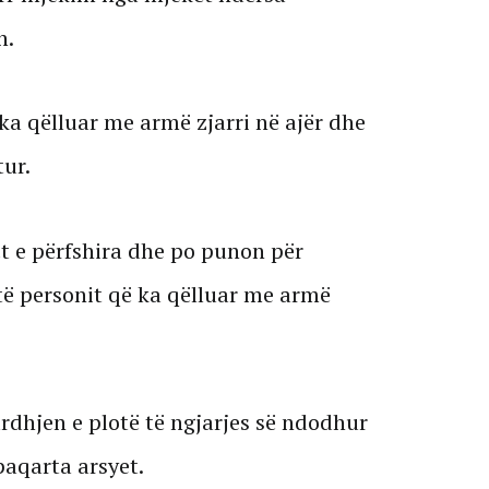
n.
s ka qëlluar me armë zjarri në ajër dhe
tur.
lët e përfshira dhe po punon për
 të personit që ka qëlluar me armë
dhjen e plotë të ngjarjes së ndodhur
paqarta arsyet.