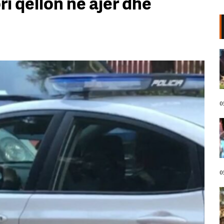
ri qëllon në ajër dhe
VIDEO/ Kërcënoi banorët me
thikë, kandidati demokrat për
Kongres arrestohet pas incidentit
në plazh në Havai. Neutralizohet
me tek goditje!
05 Gusht, 2026
0
Protestuesit marshojnë drejt
Liqenit Artificial/ “Shqipëria
meriton revolucion”, thirrjet që
shoqërojnë tubimin: Poshtë
diktatura!
05 Gusht, 2026
0
LIVE- Revolta në ditën e 67! “Nesër
më shumë”, mbyllen fjalimet para
Kryeministrisë, protestuesit nisin
marshimin