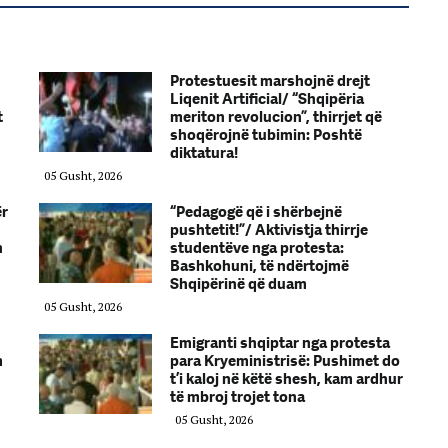
Protestuesit marshojnë drejt
Liqenit Artificial/ “Shqipëria
t
meriton revolucion”, thirrjet që
shoqërojnë tubimin: Poshtë
diktatura!
05 Gusht, 2026
ër
“Pedagogë që i shërbejnë
pushtetit!”/ Aktivistja thirrje
n
studentëve nga protesta:
Bashkohuni, të ndërtojmë
Shqipërinë që duam
05 Gusht, 2026
Emigranti shqiptar nga protesta
m
para Kryeministrisë: Pushimet do
t’i kaloj në këtë shesh, kam ardhur
të mbroj trojet tona
05 Gusht, 2026