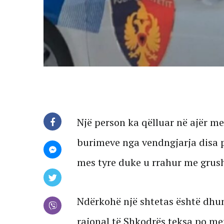
Një person ka qëlluar në ajër me
burimeve nga vendngjarja disa p
mes tyre duke u rrahur me grush
Ndërkohë një shtetas është dhun
rajonal të Shkodrës teksa po m