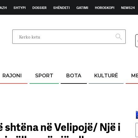
AZH
SHTYPI
DOSSIER
SHËNDETI
GATIMI
HOROSKOPI
NEWS24
RAJONI
SPORT
BOTA
KULTURË
M
 shtëna në Velipojë/ Një i