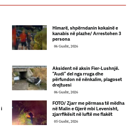
Himarë, shpërndanin kokainë e
kanabis në plazhe/ Arrestohen 3
persona
06 Gusht, 2026
h
Aksident në aksin Fier-Lushnjë.
“Audi” del nga rruga dhe
përfundon në nënkalim, plagoset
drejtuesi
06 Gusht, 2026
FOTO/ Zjarr me përmasa të mëdha
 i
në Malin e Gjerë mbi Levenisht,
zjarrfikësit në luftë me flakët
05 Gusht, 2026