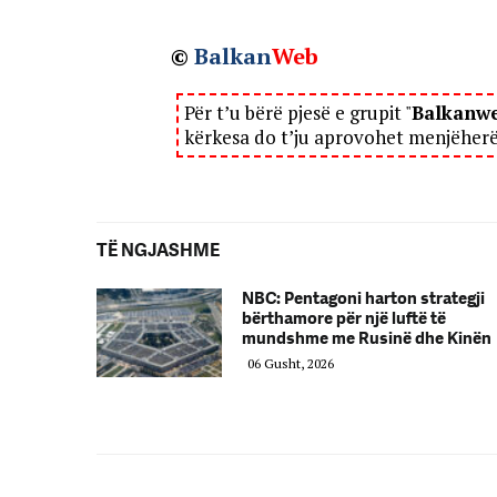
©
Balkan
Web
Për t’u bërë pjesë e grupit "
Balkanw
kërkesa do t’ju aprovohet menjëher
TË NGJASHME
NBC: Pentagoni harton strategji
bërthamore për një luftë të
mundshme me Rusinë dhe Kinën
06 Gusht, 2026