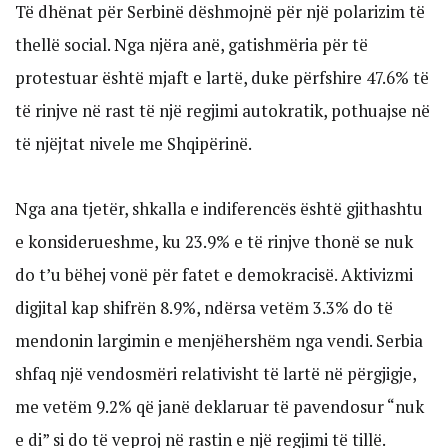
Të dhënat për Serbinë dëshmojnë për një polarizim të
thellë social. Nga njëra anë, gatishmëria për të
protestuar është mjaft e lartë, duke përfshire 47.6% të
të rinjve në rast të një regjimi autokratik, pothuajse në
të njëjtat nivele me Shqipërinë.
Nga ana tjetër, shkalla e indiferencës është gjithashtu
e konsiderueshme, ku 23.9% e të rinjve thonë se nuk
do t’u bëhej vonë për fatet e demokracisë. Aktivizmi
digjital kap shifrën 8.9%, ndërsa vetëm 3.3% do të
mendonin largimin e menjëhershëm nga vendi. Serbia
shfaq një vendosmëri relativisht të lartë në përgjigje,
me vetëm 9.2% që janë deklaruar të pavendosur “nuk
e di” si do të veproj në rastin e një regjimi të tillë.