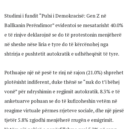
Studimi i fundit “Pulsi i Demokracisë: Gen Z në
Ballkanin Perëndimor” evidentoi se mesatarisht 40.0%
e të rinjve deklarojnë se do të protestonin menjëherë
në sheshe nëse liria e tyre do të kërcënohej nga
shtrirja e pushtetit autokratik e udhëheqësit të tyre.
Pothuajse një në pesë te rinj në rajon (21.0%) shprehet
plotësisht indiferent, duke thënë se “nuk do t’i bëhej
vonë” për ndryshimin e regjimit autokratik. 8.3% e të
anketuarve pohuan se do të kufizoheshin vetëm në
reagime virtuale përmes rrjeteve sociale, dhe një pjesë
tjetër 5.8% zgjodhi menjëherë rrugën e emigrimit.