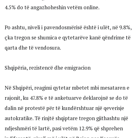
4.5% do të angazhoheshin vetëm online.
Po ashtu, niveli i pavendosmërisë është i ulët, në 9.8%,
çka tregon se shumica e qytetarëve kanë qëndrime të
qarta dhe të vendosura.
Shqipëria, rezistencë dhe emigracion
Në Shqipëri, reagimi qytetar mbetet mbi mesataren e
rajonit, ku 47.8% e të anketuarve deklarojnë se do të
dalin në protestë për të kundërshtuar një qeverisje
autokratike. Të rinjtë shqiptare tregon gjithashtu një
ndjeshmëri të lartë, pasi vetëm 12.9% që shprehen