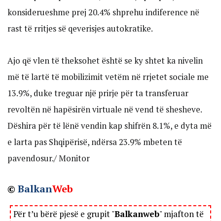
konsiderueshme prej 20.4% shprehu indiference në
rast të rritjes së qeverisjes autokratike.
Ajo që vlen të theksohet është se ky shtet ka nivelin
më të lartë të mobilizimit vetëm në rrjetet sociale me
13.9%, duke treguar një prirje për ta transferuar
revoltën në hapësirën virtuale në vend të shesheve.
Dëshira për të lënë vendin kap shifrën 8.1%, e dyta më
e larta pas Shqipërisë, ndërsa 23.9% mbeten të
pavendosur./ Monitor
©
Balkan
Web
Për t’u bërë pjesë e grupit "
Balkanweb
" mjafton të