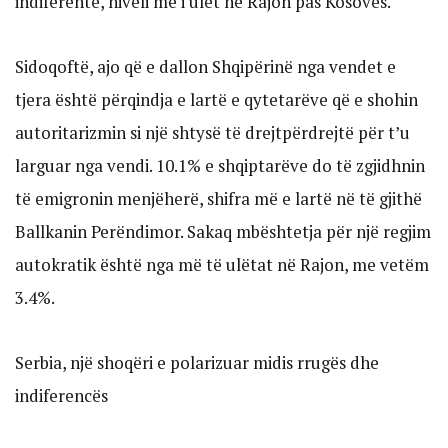
indiferentë, niveli më i ulët në Rajon pas Kosovës.
Sidoqoftë, ajo që e dallon Shqipërinë nga vendet e
tjera është përqindja e lartë e qytetarëve që e shohin
autoritarizmin si një shtysë të drejtpërdrejtë për t’u
larguar nga vendi. 10.1% e shqiptarëve do të zgjidhnin
të emigronin menjëherë, shifra më e lartë në të gjithë
Ballkanin Perëndimor. Sakaq mbështetja për një regjim
autokratik është nga më të ulëtat në Rajon, me vetëm
3.4%.
Serbia, një shoqëri e polarizuar midis rrugës dhe
indiferencës