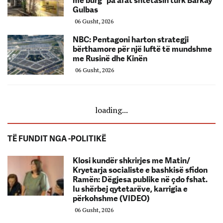
me burg” pa afat shtetasin turk Barkay
Gulbas
06 Gusht, 2026
NBC: Pentagoni harton strategji
bërthamore për një luftë të mundshme
me Rusinë dhe Kinën
06 Gusht, 2026
loading...
TË FUNDIT NGA -POLITIKË
Klosi kundër shkrirjes me Matin/
Kryetarja socialiste e bashkisë sfidon
Ramën: Dëgjesa publike në çdo fshat.
Iu shërbej qytetarëve, karrigia e
përkohshme (VIDEO)
06 Gusht, 2026