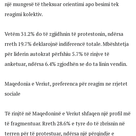
një mungesë të theksuar orientimi apo besimi tek
reagimi kolektiv.
Vetëm 31.2% do të zgjidhnin të protestonin, ndërsa
rreth 19.7% deklarojnë indiferencë totale. Mbështetja
për liderin autokrat përfshiu 5.7% të rinjve të
anketuar, ndërsa 6.4% zgjodhën se do ta linin vendin.
Maqedonia e Veriut, preferenca për reagim ne rrjetet
sociale
Të rinjtë në Maqedoninë e Veriut shfaqen një profil më
të fragmentuar. Rreth 28.6% e tyre do të zbrisnin në
terren për të protestuar, ndërsa një përqindje e