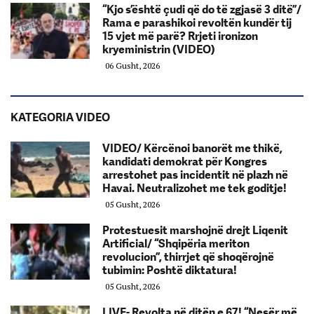
“Kjo s’është çudi që do të zgjasë 3 ditë”/
Rama e parashikoi revoltën kundër tij
15 vjet më parë? Rrjeti ironizon
kryeministrin (VIDEO)
06 Gusht, 2026
KATEGORIA VIDEO
VIDEO/ Kërcënoi banorët me thikë,
kandidati demokrat për Kongres
arrestohet pas incidentit në plazh në
Havai. Neutralizohet me tek goditje!
05 Gusht, 2026
Protestuesit marshojnë drejt Liqenit
Artificial/ “Shqipëria meriton
revolucion”, thirrjet që shoqërojnë
tubimin: Poshtë diktatura!
05 Gusht, 2026
LIVE- Revolta në ditën e 67! “Nesër më