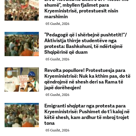
shumë”, mbyllen fjalimet para
Kryeministrisë, protestuesit nisin
marshimin
05 Gusht, 2026
“Pedagogë që i shërbejnë pushtetit!”/
Aktivistja thirrje studentëve nga
protesta: Bashkohuni, të ndërtojmë
Shqipërinë që duam
05 Gusht, 2026
Revolta popullore! Protestuesja para
Kryeministrisë: Nuk ka kthim pas, do të
qëndrojmë në shesh deri sa Rama të
japë dorëheqjen!
05 Gusht, 2026
Emigranti shqiptar nga protesta para
Kryeministrisë: Pushimet do t’i kaloj në
këtë shesh, kam ardhur të mbroj trojet
tona
05 Gusht, 2026