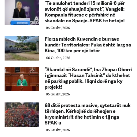
“Te anulohet tenderi 15 milionë € për
avionët që shuajnë zjarret”, Vangjeli:
Kompania fituese e përfshirë në
skandale në Spanjë. SPAK të hetojë!
06 Gusht, 2026
Fierza mbledh Kuvendin e burrave
kundër Territoriales: Puka është larg sa
Kina, 100 km për një letër
06 Gusht, 2026
“Skandal në Sarandë”, Ina Zhupa: Oborri
i gjimnazit “Hasan Tahsinit” do kthehet
në parking publik. Hiqni dorë nga ky
projekt!
06 Gusht, 2026
68 ditë protesta masive, qytetarët nuk
tërhiqen. Kërkojnë dorëheqjen e
kryeministrit dhe hetimin e tij nga
SPAK-u
06 Gusht, 2026