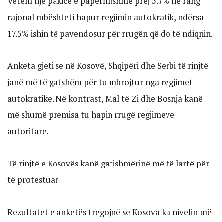
Vetëm një pakicë e papërfillshme prej 5.7% në rang
rajonal mbështeti hapur regjimin autokratik, ndërsa
17.5% ishin të pavendosur për rrugën që do të ndiqnin.
Anketa gjeti se në Kosovë, Shqipëri dhe Serbi të rinjtë
janë më të gatshëm për tu mbrojtur nga regjimet
autokratike. Në kontrast, Mal të Zi dhe Bosnja kanë
më shumë premisa tu hapin rrugë regjimeve
autoritare.
Të rinjtë e Kosovës kanë gatishmërinë më të lartë për
të protestuar
Rezultatet e anketës tregojnë se Kosova ka nivelin më