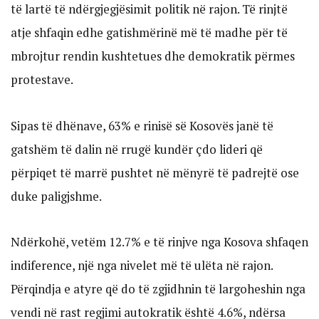
të lartë të ndërgjegjësimit politik në rajon. Të rinjtë
atje shfaqin edhe gatishmërinë më të madhe për të
mbrojtur rendin kushtetues dhe demokratik përmes
protestave.
Sipas të dhënave, 63% e rinisë së Kosovës janë të
gatshëm të dalin në rrugë kundër çdo lideri që
përpiqet të marrë pushtet në mënyrë të padrejtë ose
duke paligjshme.
Ndërkohë, vetëm 12.7% e të rinjve nga Kosova shfaqen
indiference, një nga nivelet më të ulëta në rajon.
Përqindja e atyre që do të zgjidhnin të largoheshin nga
vendi në rast regjimi autokratik është 4.6%, ndërsa