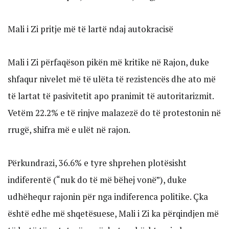
Mali i Zi pritje më të lartë ndaj autokracisë
Mali i Zi përfaqëson pikën më kritike në Rajon, duke
shfaqur nivelet më të ulëta të rezistencës dhe ato më
të lartat të pasivitetit apo pranimit të autoritarizmit.
Vetëm 22.2% e të rinjve malazezë do të protestonin në
rrugë, shifra më e ulët në rajon.
Përkundrazi, 36.6% e tyre shprehen plotësisht
indiferentë (“nuk do të më bëhej vonë”), duke
udhëhequr rajonin për nga indiferenca politike. Çka
është edhe më shqetësuese, Mali i Zi ka përqindjen më