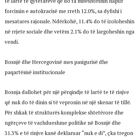
të lartë të qytetarëve që do ta mbështesnin hapur
forcimin e autokracisë me rreth 12.0%, sa dyfishi i
mesatares rajonale. Ndërkohë, 11.4% do të izoloheshin
në rrjete sociale dhe vetëm 2.1% do të largoheshin nga
vendi.
Bosnjë dhe Hercegovinë mes pasigurisë dhe
paqartësisë institucionale
Bosnja dallohet për një përqindje të lartë te të rinjve
që nuk do të dinin si të vepronin në një skenar të tillë.
Për shkak të strukturës komplekse shtetërore dhe
ngërçeve të vazhdueshme politike në Bosnjë dhe
31.3% e të rinjve kanë deklaruar “nuk e di”, çka tregon