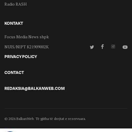
Radio RASH
KONTAKT
Focus Media News shpk
NUIS/NIPT K21909002K
PRIVACY POLICY
CONTACT
REDAKSIA@BALKANWEB.COM
© 2026 BalkanWeb. Të gjitha të drejtat e rezervuara.