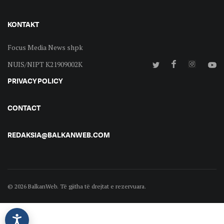
KONTAKT
Focus Media News shpk
NUIS/NIPT K21909002K
PRIVACY POLICY
CONTACT
REDAKSIA@BALKANWEB.COM
© 2026 BalkanWeb. Të gjitha të drejtat e rezervuara.