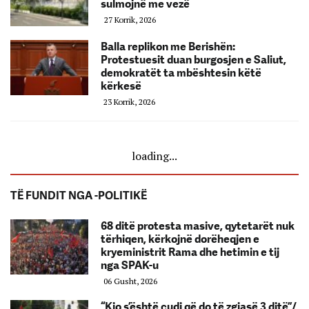
sulmojnë me vezë
27 Korrik, 2026
Balla replikon me Berishën:
Protestuesit duan burgosjen e Saliut,
demokratët ta mbështesin këtë
kërkesë
23 Korrik, 2026
loading...
TË FUNDIT NGA -POLITIKË
68 ditë protesta masive, qytetarët nuk
tërhiqen, kërkojnë dorëheqjen e
kryeministrit Rama dhe hetimin e tij
nga SPAK-u
06 Gusht, 2026
“Kjo s’është çudi që do të zgjasë 3 ditë”/