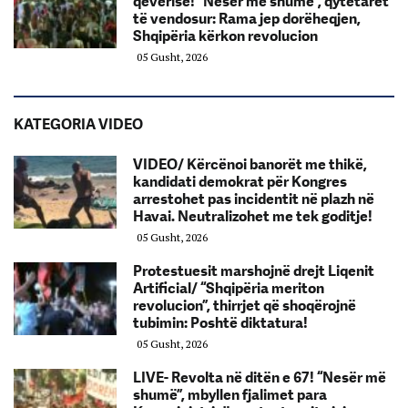
qeverisë! “Nesër më shumë”, qytetarët
të vendosur: Rama jep dorëheqjen,
Shqipëria kërkon revolucion
05 Gusht, 2026
KATEGORIA VIDEO
VIDEO/ Kërcënoi banorët me thikë,
kandidati demokrat për Kongres
arrestohet pas incidentit në plazh në
Havai. Neutralizohet me tek goditje!
05 Gusht, 2026
Protestuesit marshojnë drejt Liqenit
Artificial/ “Shqipëria meriton
revolucion”, thirrjet që shoqërojnë
tubimin: Poshtë diktatura!
05 Gusht, 2026
LIVE- Revolta në ditën e 67! “Nesër më
shumë”, mbyllen fjalimet para