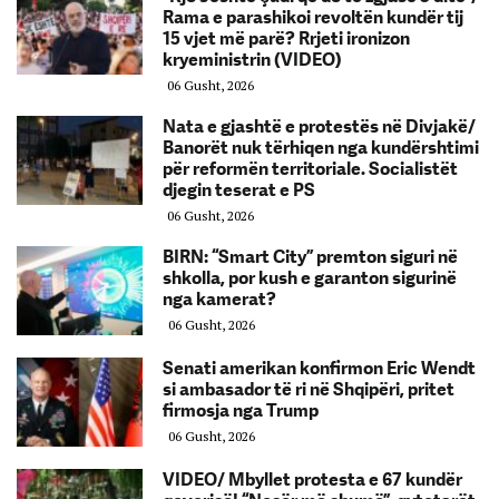
Rama e parashikoi revoltën kundër tij
15 vjet më parë? Rrjeti ironizon
kryeministrin (VIDEO)
06 Gusht, 2026
Nata e gjashtë e protestës në Divjakë/
Banorët nuk tërhiqen nga kundërshtimi
për reformën territoriale. Socialistët
djegin teserat e PS
06 Gusht, 2026
BIRN: “Smart City” premton siguri në
shkolla, por kush e garanton sigurinë
nga kamerat?
06 Gusht, 2026
Senati amerikan konfirmon Eric Wendt
si ambasador të ri në Shqipëri, pritet
firmosja nga Trump
06 Gusht, 2026
VIDEO/ Mbyllet protesta e 67 kundër