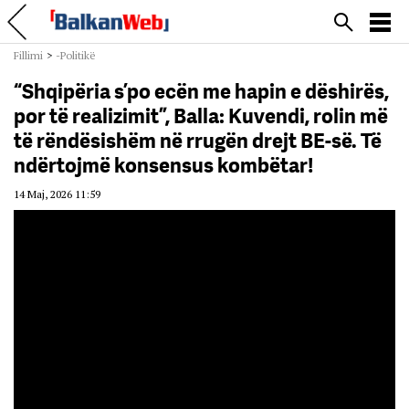
Fillimi
>
-Politikë
“Shqipëria s’po ecën me hapin e dëshirës,
por të realizimit”, Balla: Kuvendi, rolin më
të rëndësishëm në rrugën drejt BE-së. Të
ndërtojmë konsensus kombëtar!
14 Maj, 2026 11:59