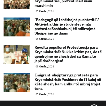
Kryeministrisë, protestuesit nisin
marshimin
05 Gusht, 2026
“Pedagogë që i shërbejnë pushtetit!”/
Aktivistja thirrje studentëve nga
protesta: Bashkohuni, të ndërtojmë
Shqipërinë që duam
05 Gusht, 2026
Revolta popullore! Protestuesja para
Kryeministrisë: Nuk ka kthim pas, do të
qëndrojmë në shesh deri sa Rama të
japë dorëheqjen!
05 Gusht, 2026
Emigranti shqiptar nga protesta para
Kryeministrisë: Pushimet do t’i kaloj në
këtë shesh, kam ardhur të mbroj trojet
tona
05 Gusht, 2026