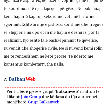
nga faza e aspiratës, në fazën e veprimit, falë një punë
të koordinuar të një ekipi që e përgëzoj. Në pak muaj
kemi hapur 6 kapituj. Rekord më vete në historinë e
zgjerimit. Është arritje e jashtëzakonshme dhe tregues
se Shqipëria nuk po ecën me hapin e dëshirës, por të
realizimit. Kjo është falë bashkëpunimit të qeverisë,
Kuvendit dhe shoqërisë civile. Ne si Kuvend kemi rolin
më të rëndësishëm në këtë proces. Të ndërtojmë
konsensus kombëtar!”, tha Balla.
©
Balkan
Web
Për t’u bërë pjesë e grupit "
Balkanweb
" mjafton të
klikoni:
Join Group
dhe kërkesa do t’ju aprovohet
menjëherë.
Grupi Balkanweb