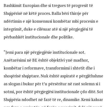
Bashkimit Europian dhe si tregues të progresit të
Shqipërisë në këtë proces. Balla bëri thirrje për
ndërtimin e një konsensusi kombëtar mbi procesin e
integrimit, duke e cilësuar atë si një përgjegjësi të
përbashkët institucionale dhe politike.
“Jemi para një përgjegjësie institucionale sot.
Anëtarësimi në BE është objektivi ynë madhor,
kombëtar i reformave, transformimi i shtetit dhe i
shoqërisë shqiptare. Nuk është aspiratë e përgjithshme
as slogan i bukur për t’u përsëritur në rast solemn si i
sotmi, por është përgjegjësi institucionale çdo ditë. Sot
Shqipëria ndodhet në fazë të re, dinamike. Kemi kaluar