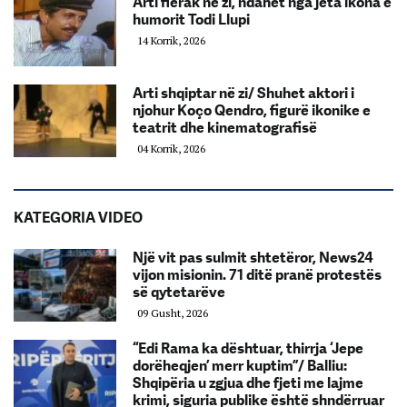
Arti fierak në zi, ndahet nga jeta ikona e
humorit Todi Llupi
14 Korrik, 2026
Arti shqiptar në zi/ Shuhet aktori i
njohur Koço Qendro, figurë ikonike e
teatrit dhe kinematografisë
04 Korrik, 2026
KATEGORIA VIDEO
Një vit pas sulmit shtetëror, News24
vijon misionin. 71 ditë pranë protestës
së qytetarëve
09 Gusht, 2026
“Edi Rama ka dështuar, thirrja ‘Jepe
dorëheqjen’ merr kuptim”/ Balliu:
Shqipëria u zgjua dhe fjeti me lajme
krimi, siguria publike është shndërruar