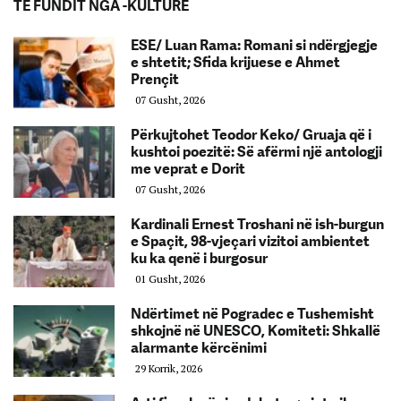
TË FUNDIT NGA -KULTURË
ESE/ Luan Rama: Romani si ndërgjegje
e shtetit; Sfida krijuese e Ahmet
Prençit
07 Gusht, 2026
Përkujtohet Teodor Keko/ Gruaja që i
kushtoi poezitë: Së afërmi një antologji
me veprat e Dorit
07 Gusht, 2026
Kardinali Ernest Troshani në ish-burgun
e Spaçit, 98-vjeçari vizitoi ambientet
ku ka qenë i burgosur
01 Gusht, 2026
Ndërtimet në Pogradec e Tushemisht
shkojnë në UNESCO, Komiteti: Shkallë
alarmante kërcënimi
29 Korrik, 2026