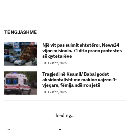
TË NGJASHME
Një vit pas sulmit shtetëror, News24
vijon misionin. 71 ditë pranë protestës
së qytetarëve
09 Gusht, 2026
Tragjedi në Ksamil/ Babai godet
aksidentalisht me makinë vajzën 4-
vjeçare, fëmija ndërron jetë
09 Gusht, 2026
loading...