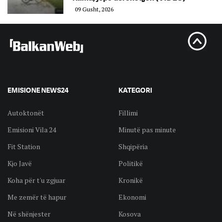
09 Gusht, 2026
EMISIONE NEWS24
KATEGORI
Autoktonët
Fillimi
Emisioni Vila 24
Minutë pas minute
Fit Station
Shqipëria
Kjo Javë
Politikë
Koha për t'u zgjuar
Kronikë
Me zemër të hapur
Ekonomi
Në shënjester
Kosova