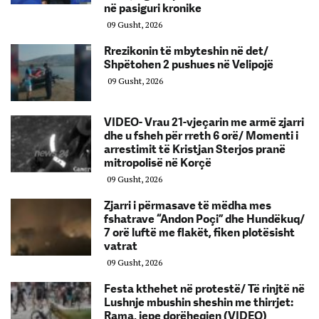
në pasiguri kronike
09 Gusht, 2026
Rrezikonin të mbyteshin në det/
Shpëtohen 2 pushues në Velipojë
09 Gusht, 2026
VIDEO- Vrau 21-vjeçarin me armë zjarri
dhe u fsheh për rreth 6 orë/ Momenti i
arrestimit të Kristjan Sterjos pranë
mitropolisë në Korçë
09 Gusht, 2026
Zjarri i përmasave të mëdha mes
fshatrave “Andon Poçi” dhe Hundëkuq/
7 orë luftë me flakët, fiken plotësisht
vatrat
09 Gusht, 2026
Festa kthehet në protestë/ Të rinjtë në
Lushnje mbushin sheshin me thirrjet:
Rama, jepe dorëheqjen (VIDEO)