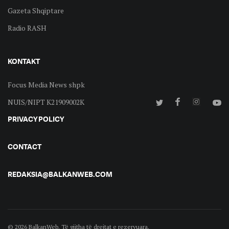
Gazeta Shqiptare
Radio RASH
KONTAKT
Focus Media News shpk
NUIS/NIPT K21909002K
PRIVACY POLICY
CONTACT
REDAKSIA@BALKANWEB.COM
© 2026 BalkanWeb. Të gjitha të drejtat e rezervuara.