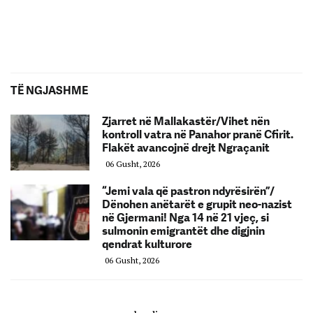
TË NGJASHME
Zjarret në Mallakastër/Vihet nën
kontroll vatra në Panahor pranë Cfirit.
Flakët avancojnë drejt Ngraçanit
06 Gusht, 2026
“Jemi vala që pastron ndyrësirën”/
Dënohen anëtarët e grupit neo-nazist
në Gjermani! Nga 14 në 21 vjeç, si
sulmonin emigrantët dhe digjnin
qendrat kulturore
06 Gusht, 2026