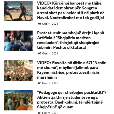
VIDEO/ Kërcënoi banorët me thikë,
kandidati demokrat për Kongres
arrestohet pas incidentit në plazh në
Havai. Neutralizohet me tek goditje!
05 Gusht, 2026
Protestuesit marshojnë drejt Liqenit
Artificial/ “Shqipëria meriton
revolucion”, thirrjet që shoqërojnë
tubimin: Poshtë diktatura!
05 Gusht, 2026
VIDEO/ Revolta në ditën e 67! “Nesër
më shumë”, mbyllen fjalimet para
Kryeministrisë, protestuesit nisin
marshimin
05 Gusht, 2026
“Pedagogë që i shërbejnë pushtetit!”/
Aktivistja thirrje studentëve nga
protesta: Bashkohuni, të ndërtojmë
Shqipërinë që duam
05 Gusht, 2026