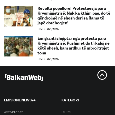
Revolta popullore! Protestuesja para
Kryeministrisë: Nuk ka kthim pas, do të
qëndrojmë në shesh deri sa Rama të
japë dorëheqjen!
05 Gusht, 2026
Emigranti shqiptar nga protesta para
Kryeministrisë: Pushimet do t’i kaloj në
këtë shesh, kam ardhur të mbroj trojet
tona
05 Gusht, 2026
EMISIONE NEWS24
KATEGORI
Autoktonët
Fillimi