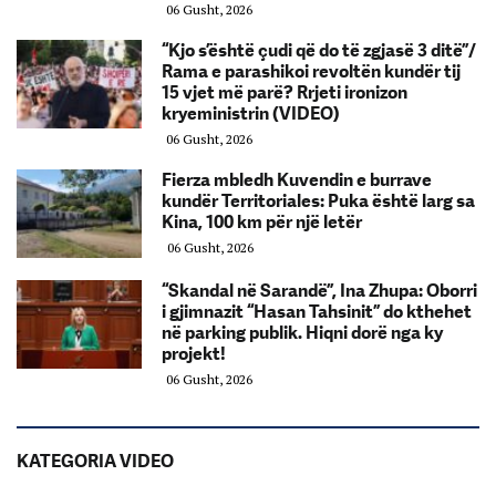
06 Gusht, 2026
“Kjo s’është çudi që do të zgjasë 3 ditë”/
Rama e parashikoi revoltën kundër tij
15 vjet më parë? Rrjeti ironizon
kryeministrin (VIDEO)
06 Gusht, 2026
Fierza mbledh Kuvendin e burrave
kundër Territoriales: Puka është larg sa
Kina, 100 km për një letër
06 Gusht, 2026
“Skandal në Sarandë”, Ina Zhupa: Oborri
i gjimnazit “Hasan Tahsinit” do kthehet
në parking publik. Hiqni dorë nga ky
projekt!
06 Gusht, 2026
KATEGORIA VIDEO