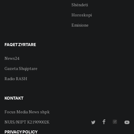
Shëndeti
Horoskopi
Emisione
FAQET ZYRTARE
News24
Gazeta Shqiptare
Radio RASH
KONTAKT
Focus Media News shpk
NUIS/NIPT K21909002K
PRIVACY POLICY