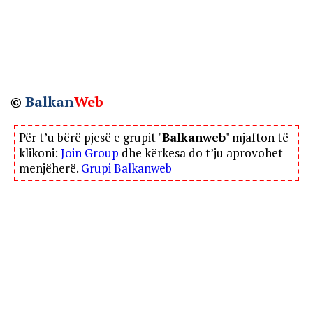
©
Balkan
Web
Për t’u bërë pjesë e grupit "
Balkanweb
" mjafton të
klikoni:
Join Group
dhe kërkesa do t’ju aprovohet
menjëherë.
Grupi Balkanweb