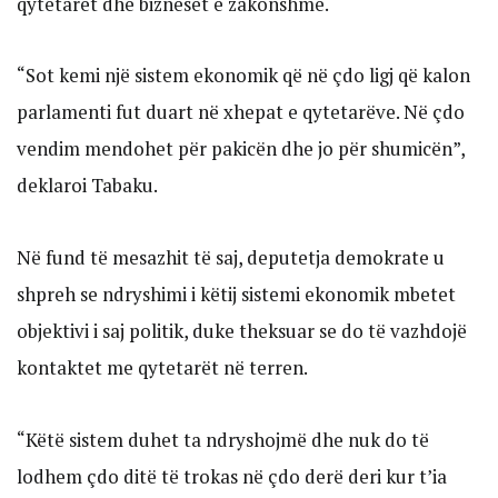
qytetarët dhe bizneset e zakonshme.
“Sot kemi një sistem ekonomik që në çdo ligj që kalon
parlamenti fut duart në xhepat e qytetarëve. Në çdo
vendim mendohet për pakicën dhe jo për shumicën”,
deklaroi Tabaku.
Në fund të mesazhit të saj, deputetja demokrate u
shpreh se ndryshimi i këtij sistemi ekonomik mbetet
objektivi i saj politik, duke theksuar se do të vazhdojë
kontaktet me qytetarët në terren.
“Këtë sistem duhet ta ndryshojmë dhe nuk do të
lodhem çdo ditë të trokas në çdo derë deri kur t’ia