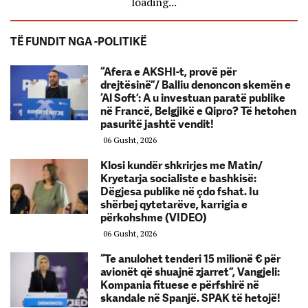
loading...
TË FUNDIT NGA -POLITIKË
“Afera e AKSHI-t, provë për
drejtësinë”/ Balliu denoncon skemën e
‘Al Soft’: A u investuan paratë publike
në Francë, Belgjikë e Qipro? Të hetohen
pasuritë jashtë vendit!
06 Gusht, 2026
Klosi kundër shkrirjes me Matin/
Kryetarja socialiste e bashkisë:
Dëgjesa publike në çdo fshat. Iu
shërbej qytetarëve, karrigia e
përkohshme (VIDEO)
06 Gusht, 2026
“Te anulohet tenderi 15 milionë € për
avionët që shuajnë zjarret”, Vangjeli:
Kompania fituese e përfshirë në
skandale në Spanjë. SPAK të hetojë!