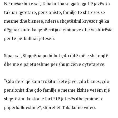
Në mesazhin e saj, Tabaku tha se gjatë gjithë javës ka
takuar qytetarë, pensionistë, familje të shtresës së
mesme dhe biznese, ndërsa shqetësimi kryesor që ka
dëgjuar kudo ka qenë rritja e çmimeve dhe vështirësia
për të përballuar jetesën.
Sipas saj, Shqipëria po bëhet çdo ditë më e shtrenjtë
dhe më e pajetueshme për shumicën e qytetarëve.
“Çdo derë që kam trokitur këtë javë, çdo biznes, çdo
pensionist dhe çdo familje e mesme kishte vetëm një
shqetësim: koston e lartë të jetesës dhe çmimet e
papërballueshme”, shprehet Tabaku në video.