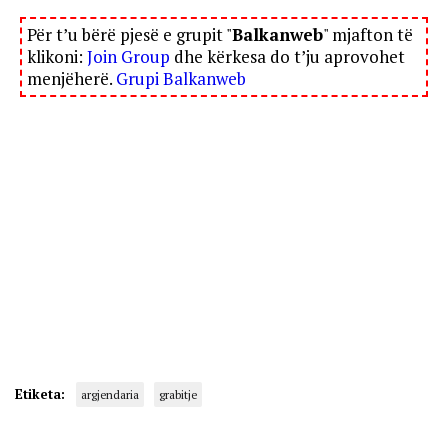
Për t’u bërë pjesë e grupit "
Balkanweb
" mjafton të
klikoni:
Join Group
dhe kërkesa do t’ju aprovohet
menjëherë.
Grupi Balkanweb
Etiketa:
argjendaria
grabitje