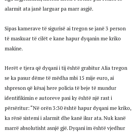
alarmit ata janë larguar pa marr asgjë.
Sipas kamerave të sigurisë ai tregon se janë 3 person
të maskuar të cilët e kane hapur dyqanin me kriko
makine.
Herët e tjera që dyqani i tij është grabitur Alia tregon
se ka pasur dëme të mëdha mbi 15 mije euro, ai
shpreson që kësaj here policia të beje të mundur
identifikimin e autoreve pasi ky është një rast i
përsëritur: “Në orën 3:30 është hapur dyqani me kriko,
ka rënë sistemi i alarmit dhe kanë ikur ata. Nuk kanë
marrë absolutisht asnjë gjë. Dyqani im është vjedhur