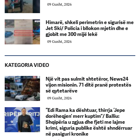
09 Gusht, 2026
Himarë, shkeli perimetrin e sigurisë me
Jet Ski/ Policia i bllokon mjetin dhe e
gjobit me 300 mijë lekë
09 Gusht, 2026
KATEGORIA VIDEO
Një vit pas sulmit shtetëror, News24
vijon misionin. 71 ditë pranë protestës
së qytetarëve
09 Gusht, 2026
“Edi Rama ka dështuar, thirrja ‘Jepe
dorëheqjen’ merr kuptim”/ Balliu:
Shqipëria u zgjua dhe fjeti me lajme
krimi, siguria publike është shndërruar
në pasiguri kronike