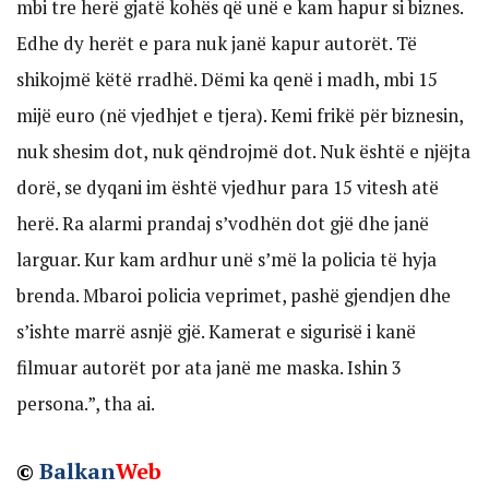
mbi tre herë gjatë kohës që unë e kam hapur si biznes.
Edhe dy herët e para nuk janë kapur autorët. Të
shikojmë këtë rradhë. Dëmi ka qenë i madh, mbi 15
mijë euro (në vjedhjet e tjera). Kemi frikë për biznesin,
nuk shesim dot, nuk qëndrojmë dot. Nuk është e njëjta
dorë, se dyqani im është vjedhur para 15 vitesh atë
herë. Ra alarmi prandaj s’vodhën dot gjë dhe janë
larguar. Kur kam ardhur unë s’më la policia të hyja
brenda. Mbaroi policia veprimet, pashë gjendjen dhe
s’ishte marrë asnjë gjë. Kamerat e sigurisë i kanë
filmuar autorët por ata janë me maska. Ishin 3
persona.”, tha ai.
©
Balkan
Web