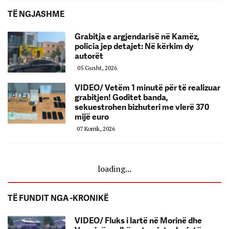
TË NGJASHME
Grabitja e argjendarisë në Kamëz,
policia jep detajet: Në kërkim dy
autorët
05 Gusht, 2026
VIDEO/ Vetëm 1 minutë për të realizuar
grabitjen! Goditet banda,
sekuestrohen bizhuteri me vlerë 370
mijë euro
07 Korrik, 2026
loading...
TË FUNDIT NGA -KRONIKË
VIDEO/ Fluks i lartë në Morinë dhe