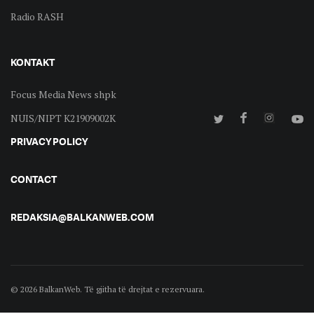
Radio RASH
KONTAKT
Focus Media News shpk
NUIS/NIPT K21909002K
PRIVACY POLICY
CONTACT
REDAKSIA@BALKANWEB.COM
© 2026 BalkanWeb. Të gjitha të drejtat e rezervuara.