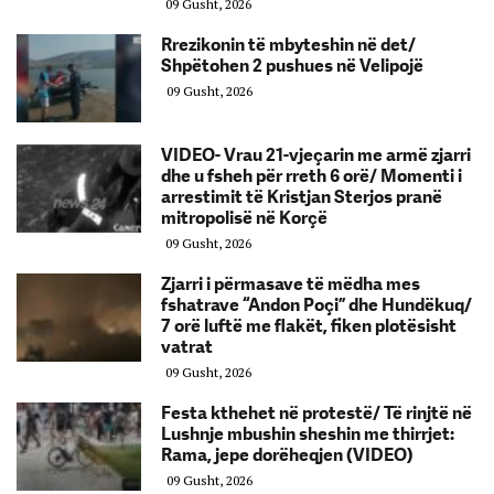
09 Gusht, 2026
Rrezikonin të mbyteshin në det/
Shpëtohen 2 pushues në Velipojë
09 Gusht, 2026
VIDEO- Vrau 21-vjeçarin me armë zjarri
dhe u fsheh për rreth 6 orë/ Momenti i
arrestimit të Kristjan Sterjos pranë
mitropolisë në Korçë
09 Gusht, 2026
Zjarri i përmasave të mëdha mes
fshatrave “Andon Poçi” dhe Hundëkuq/
7 orë luftë me flakët, fiken plotësisht
vatrat
09 Gusht, 2026
Festa kthehet në protestë/ Të rinjtë në
Lushnje mbushin sheshin me thirrjet:
Rama, jepe dorëheqjen (VIDEO)
09 Gusht, 2026