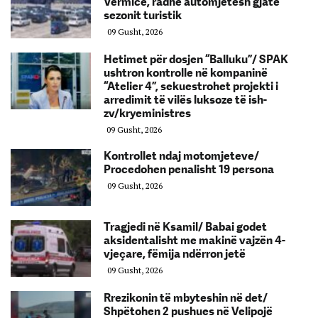
Vermicë, radhë automjetesh gjatë
sezonit turistik
09 Gusht, 2026
Hetimet për dosjen “Balluku”/ SPAK
ushtron kontrolle në kompaninë
“Atelier 4”, sekuestrohet projekti i
arredimit të vilës luksoze të ish-
zv/kryeministres
09 Gusht, 2026
Kontrollet ndaj motomjeteve/
Procedohen penalisht 19 persona
09 Gusht, 2026
Tragjedi në Ksamil/ Babai godet
aksidentalisht me makinë vajzën 4-
vjeçare, fëmija ndërron jetë
09 Gusht, 2026
Rrezikonin të mbyteshin në det/
Shpëtohen 2 pushues në Velipojë