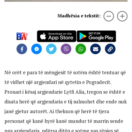
Madhësia e tekstit:
Në orët e para të mëngjesit të sotëm është tentuar që
të vidhet një argjendari në qytetin e Pogradecit.
Pronari i kësaj argjendarie Lytfi Alia, tregon se është e
disata herë që argjendaria e tij sulmohet dhe ende nuk
janë gjetur autorët. Ai thekson që herë të tjera
personat që kanë hyrë kanë mundur të marrin sende
nga argjendaria, ndërsa ditën e sotme pas rënies së