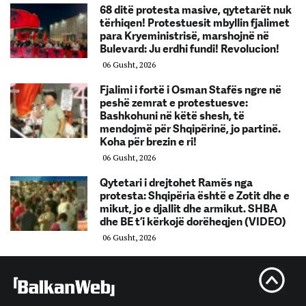
68 ditë protesta masive, qytetarët nuk
tërhiqen! Protestuesit mbyllin fjalimet
para Kryeministrisë, marshojnë në
Bulevard: Ju erdhi fundi! Revolucion!
06 Gusht, 2026
Fjalimi i fortë i Osman Stafës ngre në
peshë zemrat e protestuesve:
Bashkohuni në këtë shesh, të
mendojmë për Shqipërinë, jo partinë.
Koha për brezin e ri!
06 Gusht, 2026
Qytetari i drejtohet Ramës nga
protesta: Shqipëria është e Zotit dhe e
mikut, jo e djallit dhe armikut. SHBA
dhe BE t’i kërkojë dorëheqjen (VIDEO)
06 Gusht, 2026