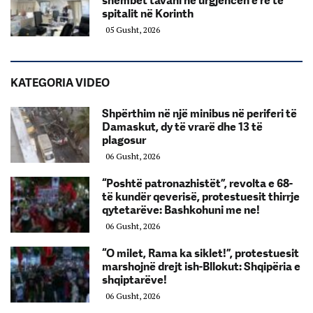
shembet tavani në urgjencën e re të
spitalit në Korinth
05 Gusht, 2026
KATEGORIA VIDEO
Shpërthim në një minibus në periferi të
Damaskut, dy të vrarë dhe 13 të
plagosur
06 Gusht, 2026
“Poshtë patronazhistët”, revolta e 68-
të kundër qeverisë, protestuesit thirrje
qytetarëve: Bashkohuni me ne!
06 Gusht, 2026
“O milet, Rama ka siklet!”, protestuesit
marshojnë drejt ish-Bllokut: Shqipëria e
shqiptarëve!
06 Gusht, 2026