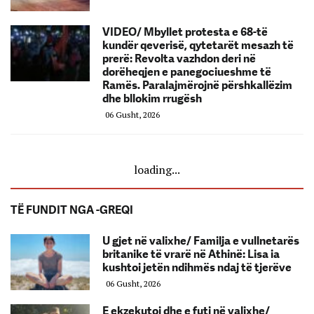
VIDEO/ Mbyllet protesta e 68-të
kundër qeverisë, qytetarët mesazh të
prerë: Revolta vazhdon deri në
dorëheqjen e panegociueshme të
Ramës. Paralajmërojnë përshkallëzim
dhe bllokim rrugësh
06 Gusht, 2026
loading...
TË FUNDIT NGA -GREQI
U gjet në valixhe/ Familja e vullnetarës
britanike të vrarë në Athinë: Lisa ia
kushtoi jetën ndihmës ndaj të tjerëve
06 Gusht, 2026
E ekzekutoi dhe e futi në valixhe/