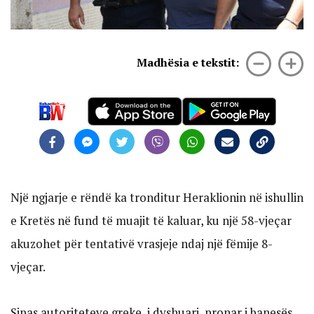
Madhësia e tekstit:
Një ngjarje e rëndë ka tronditur Heraklionin në ishullin
e Kretës në fund të muajit të kaluar, ku një 58-vjeçar
akuzohet për tentativë vrasjeje ndaj një fëmije 8-
vjeçar.
Sipas autoriteteve greke, i dyshuari, pronar i banesës