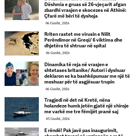
Dëshmia e gruas së 26-vjeçarit afgan
zbardhi vrasjen e skocezes në Athinë:
Çfarë më bëri të dyshoja
06 Gusht, 2026
Rriten rastet me virusin e Nilit
Perëndimor në Greqi/ 6 viktima dhe
dhjetëra të shtruar në spital
06 Gusht, 2026
Dinamika të reja në vrasjen e
shtetases britanike/ Autori i dyshuar
deklaron se ka bashkëpunuar me një të
moshuar për të asgjësuar trupin
06 Gusht, 2026
Tragjedi në det në Kretë, nëna
holandeze humb jetën gjatë një xhiroje
me varkë me tre fëmijët pranë saj
05 Gusht, 2026
E rëndë! Pak javë pas inaugurimit,