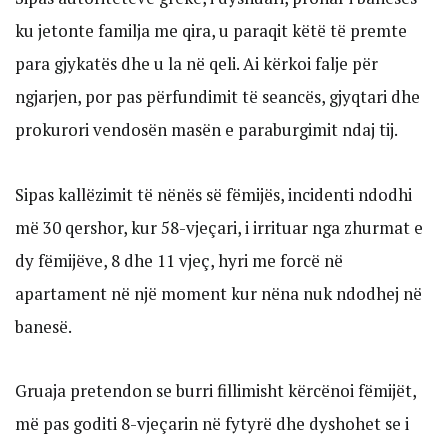
ku jetonte familja me qira, u paraqit këtë të premte
para gjykatës dhe u la në qeli. Ai kërkoi falje për
ngjarjen, por pas përfundimit të seancës, gjyqtari dhe
prokurori vendosën masën e paraburgimit ndaj tij.
Sipas kallëzimit të nënës së fëmijës, incidenti ndodhi
më 30 qershor, kur 58-vjeçari, i irrituar nga zhurmat e
dy fëmijëve, 8 dhe 11 vjeç, hyri me forcë në
apartament në një moment kur nëna nuk ndodhej në
banesë.
Gruaja pretendon se burri fillimisht kërcënoi fëmijët,
më pas goditi 8-vjeçarin në fytyrë dhe dyshohet se i