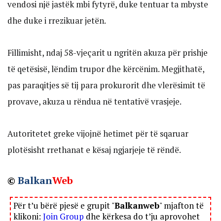
vendosi një jastëk mbi fytyrë, duke tentuar ta mbyste
dhe duke i rrezikuar jetën.
Fillimisht, ndaj 58-vjeçarit u ngritën akuza për prishje
të qetësisë, lëndim trupor dhe kërcënim. Megjithatë,
pas paraqitjes së tij para prokurorit dhe vlerësimit të
provave, akuza u rëndua në tentativë vrasjeje.
Autoritetet greke vijojnë hetimet për të sqaruar
plotësisht rrethanat e kësaj ngjarjeje të rëndë.
©
Balkan
Web
Për t’u bërë pjesë e grupit "
Balkanweb
" mjafton të
klikoni:
Join Group
dhe kërkesa do t’ju aprovohet