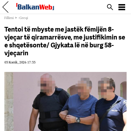
Fillimi
>
-Greqi
Tentoi të mbyste me jastëk fëmijën 8-
vjeçar të qiramarrësve, me justifikimin se
e shqetësonte/ Gjykata lë në burg 58-
vjeçarin
03 Korrik, 2026 17:33