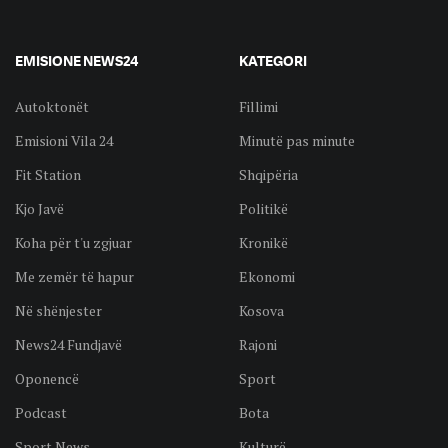
EMISIONE NEWS24
KATEGORI
Autoktonët
Fillimi
Emisioni Vila 24
Minutë pas minute
Fit Station
Shqipëria
Kjo Javë
Politikë
Koha për t'u zgjuar
Kronikë
Me zemër të hapur
Ekonomi
Në shënjester
Kosova
News24 Fundjavë
Rajoni
Oponencë
Sport
Podcast
Bota
Sport News
Kulturë