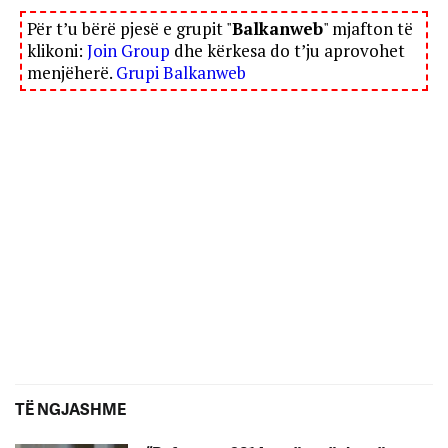
Për t’u bërë pjesë e grupit "
Balkanweb
" mjafton të
klikoni:
Join Group
dhe kërkesa do t’ju aprovohet
menjëherë.
Grupi Balkanweb
TË NGJASHME