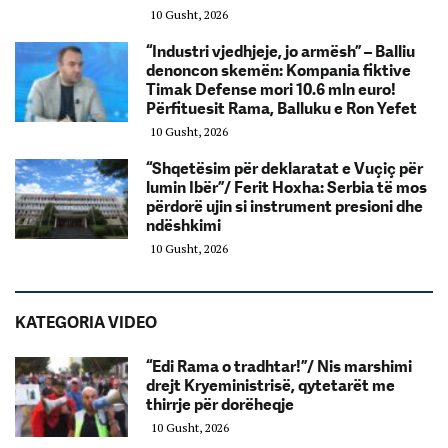
10 Gusht, 2026
“Industri vjedhjeje, jo armësh” – Balliu
denoncon skemën: Kompania fiktive
Timak Defense mori 10.6 mln euro!
Përfituesit Rama, Balluku e Ron Yefet
10 Gusht, 2026
“Shqetësim për deklaratat e Vuçiç për
lumin Ibër”/ Ferit Hoxha: Serbia të mos
përdorë ujin si instrument presioni dhe
ndëshkimi
10 Gusht, 2026
KATEGORIA VIDEO
“Edi Rama o tradhtar!”/ Nis marshimi
drejt Kryeministrisë, qytetarët me
thirrje për dorëheqje
10 Gusht, 2026