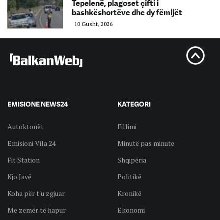
Tepelenë, plagoset çifti i
bashkëshortëve dhe dy fëmijët
10 Gusht, 2026
EMISIONE NEWS24
KATEGORI
Autoktonët
Fillimi
Emisioni Vila 24
Minutë pas minute
Fit Station
Shqipëria
Kjo Javë
Politikë
Koha për t'u zgjuar
Kronikë
Me zemër të hapur
Ekonomi