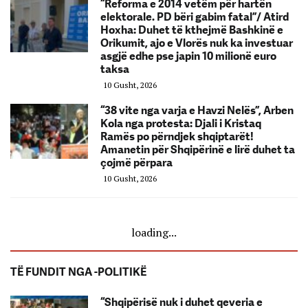
“Reforma e 2014 vetëm për hartën
elektorale. PD bëri gabim fatal”/ Atird
Hoxha: Duhet të kthejmë Bashkinë e
Orikumit, ajo e Vlorës nuk ka investuar
asgjë edhe pse japin 10 milionë euro
taksa
10 Gusht, 2026
“38 vite nga varja e Havzi Nelës”, Arben
Kola nga protesta: Djali i Kristaq
Ramës po përndjek shqiptarët!
Amanetin për Shqipërinë e lirë duhet ta
çojmë përpara
10 Gusht, 2026
loading...
TË FUNDIT NGA -POLITIKË
“Shqipërisë nuk i duhet qeveria e