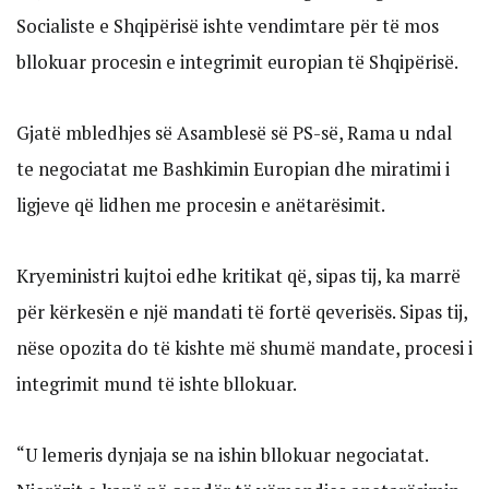
Socialiste e Shqipërisë ishte vendimtare për të mos
bllokuar procesin e integrimit europian të Shqipërisë.
Gjatë mbledhjes së Asamblesë së PS-së, Rama u ndal
te negociatat me Bashkimin Europian dhe miratimi i
ligjeve që lidhen me procesin e anëtarësimit.
Kryeministri kujtoi edhe kritikat që, sipas tij, ka marrë
për kërkesën e një mandati të fortë qeverisës. Sipas tij,
nëse opozita do të kishte më shumë mandate, procesi i
integrimit mund të ishte bllokuar.
“U lemeris dynjaja se na ishin bllokuar negociatat.