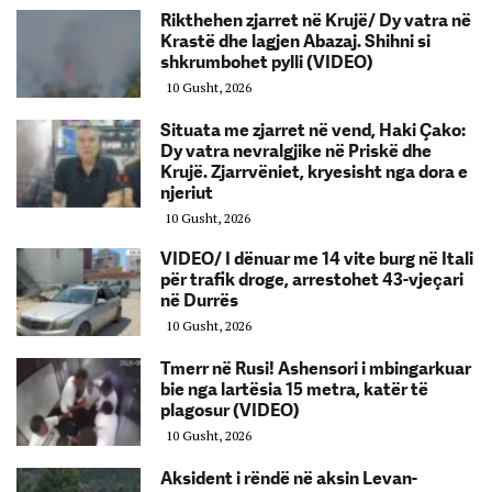
Rikthehen zjarret në Krujë/ Dy vatra në
Krastë dhe lagjen Abazaj. Shihni si
shkrumbohet pylli (VIDEO)
10 Gusht, 2026
Situata me zjarret në vend, Haki Çako:
Dy vatra nevralgjike në Priskë dhe
Krujë. Zjarrvëniet, kryesisht nga dora e
njeriut
10 Gusht, 2026
VIDEO/ I dënuar me 14 vite burg në Itali
për trafik droge, arrestohet 43-vjeçari
në Durrës
10 Gusht, 2026
Tmerr në Rusi! Ashensori i mbingarkuar
bie nga lartësia 15 metra, katër të
plagosur (VIDEO)
10 Gusht, 2026
Aksident i rëndë në aksin Levan-