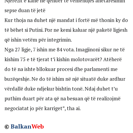
Njerëzit e kanë në qendër të vëmendjes anetarësimin
sepse duan të jetë
Kur thoja na duhet një mandat i fortë më thonin ky do
të bëhet si Putini. Por ne kemi kaluar një paketë ligjesh
që ishin vetëm për integrimin.
Nga 27 ligje, 7 ishin me 84 vota. Imagjinoni sikur ne të
kishim 75 e të tjerat t’i kishin molotovarët? Atëherë
do të na ishte bllokuar procesi dhe parlamenti me
buzëqeshje. Ne do të ishim në një situatë duke ardhur
vërdallë duke ndjekur bishtin tonë. Ndaj duhet t’u
puthim duart për ata që na besuan që të realizojmë
negociatat jo për karriget”, tha ai.
©
Balkan
Web