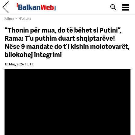
Fillimi
>
-Politikë
“Thonin për mua, do të bëhet si Putini”,
Rama: T’u puthim duart shqiptarëve!
Nëse 9 mandate do t’i kishin molotovarët,
bllokohej integrimi
10 Maj, 2026 13:13