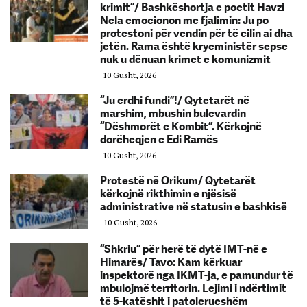
krimit”/ Bashkëshortja e poetit Havzi
Nela emocionon me fjalimin: Ju po
protestoni për vendin për të cilin ai dha
jetën. Rama është kryeministër sepse
nuk u dënuan krimet e komunizmit
10 Gusht, 2026
“Ju erdhi fundi”!/ Qytetarët në
marshim, mbushin bulevardin
“Dëshmorët e Kombit”. Kërkojnë
dorëheqjen e Edi Ramës
10 Gusht, 2026
Protestë në Orikum/ Qytetarët
kërkojnë rikthimin e njësisë
administrative në statusin e bashkisë
10 Gusht, 2026
“Shkriu” për herë të dytë IMT-në e
Himarës/ Tavo: Kam kërkuar
inspektorë nga IKMT-ja, e pamundur të
mbulojmë territorin. Lejimi i ndërtimit
të 5-katëshit i patolerueshëm