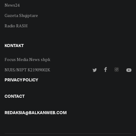
News24
Gazeta Shqiptare
Radio RASH
KONTAKT
Focus Media News shpk
NUIS/NIPT K21909002K
PRIVACY POLICY
CONTACT
REDAKSIA@BALKANWEB.COM