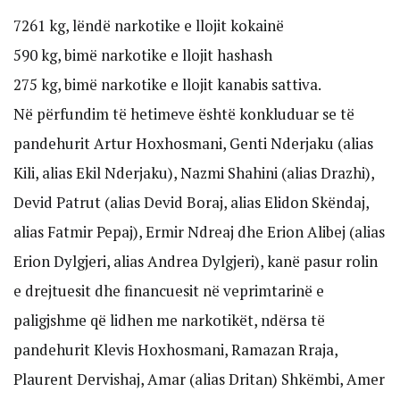
7261 kg, lëndë narkotike e llojit kokainë
590 kg, bimë narkotike e llojit hashash
275 kg, bimë narkotike e llojit kanabis sattiva.
Në përfundim të hetimeve është konkluduar se të
pandehurit Artur Hoxhosmani, Genti Nderjaku (alias
Kili, alias Ekil Nderjaku), Nazmi Shahini (alias Drazhi),
Devid Patrut (alias Devid Boraj, alias Elidon Skëndaj,
alias Fatmir Pepaj), Ermir Ndreaj dhe Erion Alibej (alias
Erion Dylgjeri, alias Andrea Dylgjeri), kanë pasur rolin
e drejtuesit dhe financuesit në veprimtarinë e
paligjshme që lidhen me narkotikët, ndërsa të
pandehurit Klevis Hoxhosmani, Ramazan Rraja,
Plaurent Dervishaj, Amar (alias Dritan) Shkëmbi, Amer