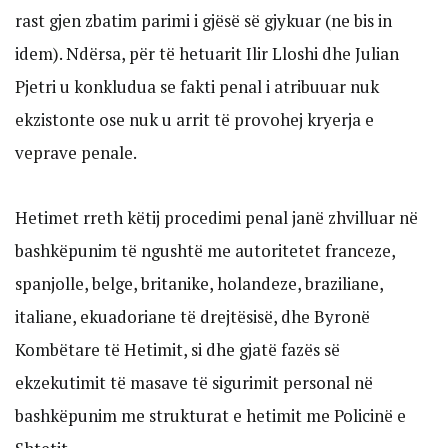
rast gjen zbatim parimi i gjësë së gjykuar (ne bis in
idem). Ndërsa, për të hetuarit Ilir Lloshi dhe Julian
Pjetri u konkludua se fakti penal i atribuuar nuk
ekzistonte ose nuk u arrit të provohej kryerja e
veprave penale.
Hetimet rreth këtij procedimi penal janë zhvilluar në
bashkëpunim të ngushtë me autoritetet franceze,
spanjolle, belge, britanike, holandeze, braziliane,
italiane, ekuadoriane të drejtësisë, dhe Byronë
Kombëtare të Hetimit, si dhe gjatë fazës së
ekzekutimit të masave të sigurimit personal në
bashkëpunim me strukturat e hetimit me Policinë e