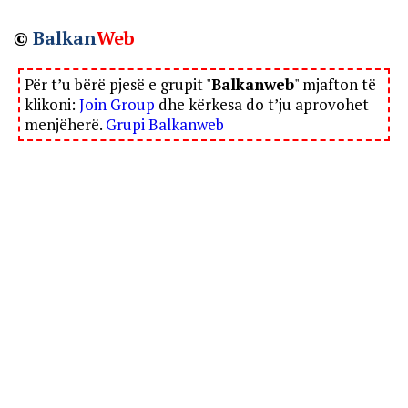
©
Balkan
Web
Për t’u bërë pjesë e grupit "
Balkanweb
" mjafton të
klikoni:
Join Group
dhe kërkesa do t’ju aprovohet
menjëherë.
Grupi Balkanweb