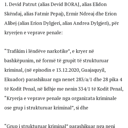
1. Devid Patrut (alias Devid BORAJ, alias Elidon
Skëndaj, alias Fatmir Pepaj), Ermir Ndreaj dhe Erion
Alibej (alias Erion Dylgjeri, alias Andrea Dylgjeri), për
kryerjen e veprave penale:
“Trafikim i lëndëve narkotike”, e kryer në
bashkëpunim, në formë të grupit të strukturuar
kriminal, (në episodin e 13.12.2020, Guajaquyil,
Ekuador) parashikuar nga nenet 283/a/1 dhe 28 pika 4
të Kodit Penal, në lidhje me nenin 334/1 të Kodit Penal,
“Kryerja e veprave penale nga organizata kriminale
ose grup i strukturuar kriminal”, si dhe
“Grup i strukturuar kriminal” parashikuar nga neni