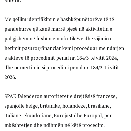
Shtetit.
Me qëllim identifikimin e bashkëpunëtorëve të të
pandehurve që kanë marrë pjesë në aktivitetin e
paligjshëm në fushën e narkotikëve dhe vijimin e
hetimit pasuror/financiar kemi proceduar me ndarjen
e akteve të procedimit penal nr. 184/3 të vitit 2024,
dhe numërtimin si procedimi penal nr. 184/3.1 i vitit
2026.
SPAK falenderon autoritetet e drejtësisë franceze,
spanjolle belge, britanike, holandeze, braziliane,
italiane, ekuadoriane, Eurojust dhe Europol, për
mbështetjen dhe ndihmën në këtë procedim.