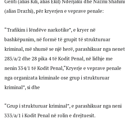
Genti (alias Kili, alias Ekil) Nderjaku dhe Nazmi Shahini
(alias Drazhi), për kryerjen e veprave penale:
“Trafikim i lëndëve narkotike”, e kryer në
bashkëpunim, në formë të grupit të strukturuar
kriminal, më shumë se një herë, parashikuar nga nenet
283/a/2 dhe 28 pika 4 të Kodit Penal, në lidhje me
nenin 334/1 të Kodit Penal,“Kryerje e veprave penale
nga organizata kriminale ose grup i strukturuar
kriminal”, si dhe
“Grup i strukturuar kriminal”, e parashikuar nga neni
333/a/1 i Kodit Penal në rolin e drejtuesit.