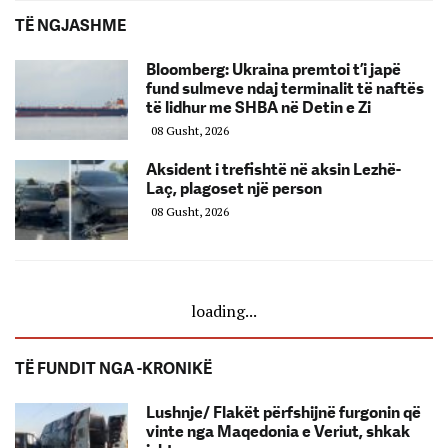
TË NGJASHME
Bloomberg: Ukraina premtoi t’i japë
fund sulmeve ndaj terminalit të naftës
të lidhur me SHBA në Detin e Zi
08 Gusht, 2026
Aksident i trefishtë në aksin Lezhë-
Laç, plagoset një person
08 Gusht, 2026
loading...
TË FUNDIT NGA -KRONIKË
Lushnje/ Flakët përfshijnë furgonin që
vinte nga Maqedonia e Veriut, shkak