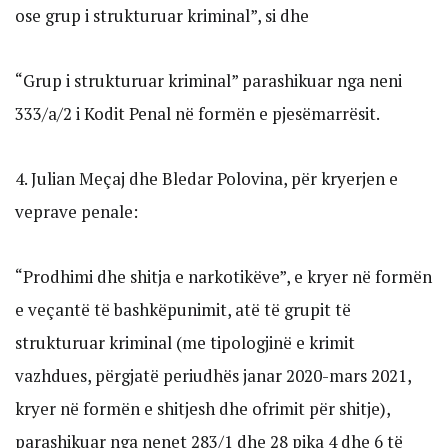
ose grup i strukturuar kriminal”, si dhe
“Grup i strukturuar kriminal” parashikuar nga neni
333/a/2 i Kodit Penal në formën e pjesëmarrësit.
4. Julian Meçaj dhe Bledar Polovina, për kryerjen e
veprave penale:
“Prodhimi dhe shitja e narkotikëve”, e kryer në formën
e veçantë të bashkëpunimit, atë të grupit të
strukturuar kriminal (me tipologjinë e krimit
vazhdues, përgjatë periudhës janar 2020-mars 2021,
kryer në formën e shitjesh dhe ofrimit për shitje),
parashikuar nga nenet 283/1 dhe 28 pika 4 dhe 6 të