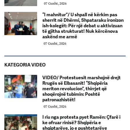
07 Gusht, 2026
“I mahnitur”/ U shpall në kërkim pas
sherrit në Dhërmi, Shpataraku ironizon
ish-kolegët: Për një debat u aktivizuan
të gjitha strukturat! Nuk kërcënova
askënd me armë
07 Gusht, 2026
KATEGORIA VIDEO
VIDEO/ Protestuesit marshojnë drejt
Rrugës së Elbasanit! “Shqipëria
meriton revolucion”, thirrjet që
shoqërojnë tubimin: Poshtë
patronazhistët!
07 Gusht, 2026
I riu nga protesta pyet Ramën: Çfarë i
ke ofruar rinisë? Shqipëria e
shqiptarëve, jo e pushtetarëve