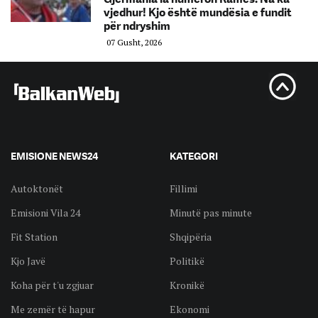
vjedhur! Kjo është mundësia e fundit
për ndryshim
07 Gusht, 2026
EMISIONE NEWS24
KATEGORI
Autoktonët
Fillimi
Emisioni Vila 24
Minutë pas minute
Fit Station
Shqipëria
Kjo Javë
Politikë
Koha për t'u zgjuar
Kronikë
Me zemër të hapur
Ekonomi