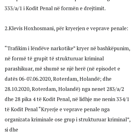
333/a/1 i Kodit Penal në formën e drejtimit.
2.Klevis Hoxhosmani, për kryerjen e veprave penale:
“Trafikim i lëndëve narkotike” kryer në bashkëpunim,
në formë të grupit të strukturuar kriminal
parashikuar, më shumë se një herë (në episodet e
datës 06-07.06.2020, Roterdam, Holandë; dhe
28.10.2020, Roterdam, Holandë) nga nenet 283/a/2
dhe 28 pika 4 të Kodit Penal, në lidhje me nenin 334/1
të Kodit Penal “Kryerje e veprave penale nga
organizata kriminale ose grup i strukturuar kriminal”,
si dhe