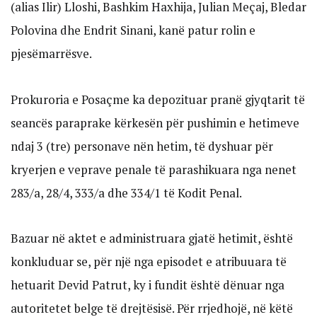
(alias Ilir) Lloshi, Bashkim Haxhija, Julian Meçaj, Bledar
Polovina dhe Endrit Sinani, kanë patur rolin e
pjesëmarrësve.
Prokuroria e Posaçme ka depozituar pranë gjyqtarit të
seancës paraprake kërkesën për pushimin e hetimeve
ndaj 3 (tre) personave nën hetim, të dyshuar për
kryerjen e veprave penale të parashikuara nga nenet
283/a, 28/4, 333/a dhe 334/1 të Kodit Penal.
Bazuar në aktet e administruara gjatë hetimit, është
konkluduar se, për një nga episodet e atribuuara të
hetuarit Devid Patrut, ky i fundit është dënuar nga
autoritetet belge të drejtësisë. Për rrjedhojë, në këtë