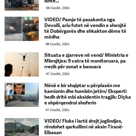
ishte…
08 Gusht, 2026
VIDEO/ Pamje të pazakonta nga
Devolli, ariu futet në vendin e shenjtë
të Dobërgorës dhe shkakton dëme të
mëdha
08 Gusht, 2026
Situata e zjarreve në vend/ Ministria e
Mbrojtjes: 9 vatra të monitoruara, pa
rrezik për zonat e banuara
07 Gusht, 2026
Nënë e bir shqiptar u përplasën me
kamionin dhe humbën jetën/ Eksperti
hedh dritë mbi aksidentin tragjik: Diçka
e shpërqendroi shoferin
07 Gusht, 2026
VIDEO/ Fluks i lartë drejt juglindjes,
rëndohet qarkullimi në aksin Tiranë-
Elbasan