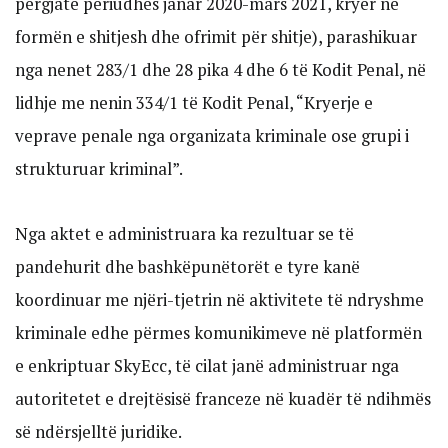
përgjatë periudhës janar 2020-mars 2021, kryer në
formën e shitjesh dhe ofrimit për shitje), parashikuar
nga nenet 283/1 dhe 28 pika 4 dhe 6 të Kodit Penal, në
lidhje me nenin 334/1 të Kodit Penal, “Kryerje e
veprave penale nga organizata kriminale ose grupi i
strukturuar kriminal”.
Nga aktet e administruara ka rezultuar se të
pandehurit dhe bashkëpunëtorët e tyre kanë
koordinuar me njëri-tjetrin në aktivitete të ndryshme
kriminale edhe përmes komunikimeve në platformën
e enkriptuar SkyEcc, të cilat janë administruar nga
autoritetet e drejtësisë franceze në kuadër të ndihmës
së ndërsjelltë juridike.