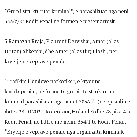
“Grup i strukturuar kriminal”, e parashikuar nga neni
333/a/2 i Kodit Penal në formën e pjesëmarrësit.
3.Ramazan Rraja, Plaurent Dervishaj, Amar (alias
Dritan) Shkëmbi, dhe Amer (alias Ilir) Lloshi, për
kryerjen e veprave penale:
“Trafikim i lëndëve narkotike”, e kryer në
bashkëpunim, në formë të grupit të strukturuar
kriminal parashikuar nga nenet 283/a/1 (në episodin e
datës 28.10.2020, Roterdam, Holandë) dhe 28 pika 4 të
Kodit Penal, në lidhje me nenin 334/1 të Kodit Penal,
“Kryerje e veprave penale nga organizata kriminale