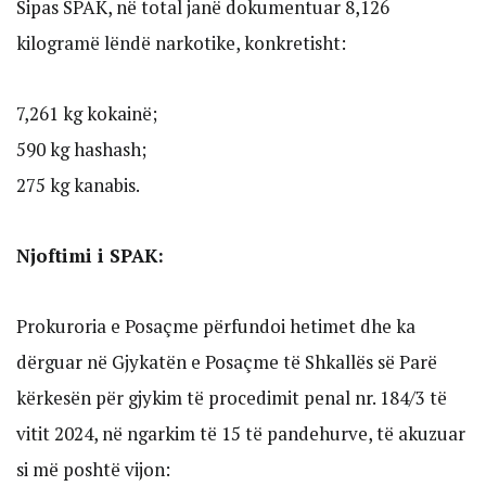
Sipas SPAK, në total janë dokumentuar 8,126
kilogramë lëndë narkotike, konkretisht:
7,261 kg kokainë;
590 kg hashash;
275 kg kanabis.
Njoftimi i SPAK:
Prokuroria e Posaçme përfundoi hetimet dhe ka
dërguar në Gjykatën e Posaçme të Shkallës së Parë
kërkesën për gjykim të procedimit penal nr. 184/3 të
vitit 2024, në ngarkim të 15 të pandehurve, të akuzuar
si më poshtë vijon: