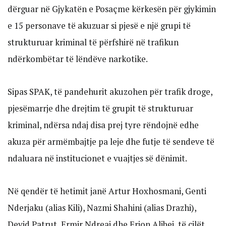
dërguar në Gjykatën e Posaçme kërkesën për gjykimin
e 15 personave të akuzuar si pjesë e një grupi të
strukturuar kriminal të përfshirë në trafikun
ndërkombëtar të lëndëve narkotike.
Sipas SPAK, të pandehurit akuzohen për trafik droge,
pjesëmarrje dhe drejtim të grupit të strukturuar
kriminal, ndërsa ndaj disa prej tyre rëndojnë edhe
akuza për armëmbajtje pa leje dhe futje të sendeve të
ndaluara në institucionet e vuajtjes së dënimit.
Në qendër të hetimit janë Artur Hoxhosmani, Genti
Nderjaku (alias Kili), Nazmi Shahini (alias Drazhi),
Devid Patrut, Ermir Ndreaj dhe Erion Alibej, të cilët,