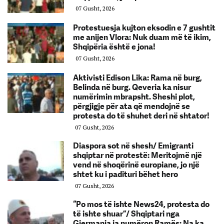
07 Gusht, 2026
Protestuesja kujton eksodin e 7 gushtit
me anijen Vlora: Nuk duam më të ikim,
Shqipëria është e jona!
07 Gusht, 2026
Aktivisti Edison Lika: Rama në burg,
Belinda në burg. Qeveria ka nisur
numërimin mbrapsht. Sheshi plot,
përgjigje për ata që mendojnë se
protesta do të shuhet deri në shtator!
07 Gusht, 2026
Diaspora sot në shesh/ Emigranti
shqiptar në protestë: Meritojmë një
vend në shoqërinë europiane, jo një
shtet ku i padituri bëhet hero
07 Gusht, 2026
“Po mos të ishte News24, protesta do
të ishte shuar”/ Shqiptari nga
Gjermania ia numëron Ramës: Na ka