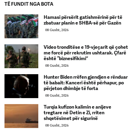
TË FUNDIT NGA BOTA
Hamasi përsërit gatishmërinë për të
zbatuar planin e SHBA-së për Gazën
08 Gusht, 2026
Video tronditëse e 19-vjeçarit që çohet
me forcë për rekrutim ushtarak. Çfarë
është “biznesifikimi”
08 Gusht, 2026
Hunter Biden rrëfen gjendjen e rënduar
të babait: Kanceri është përhapur, po
përjeton dhimbje të forta
08 Gusht, 2026
Turqia kufizon kalimin e anijeve
tregtare në Detin e Zi, rriten
shqetësimet për sigurinë
08 Gusht, 2026