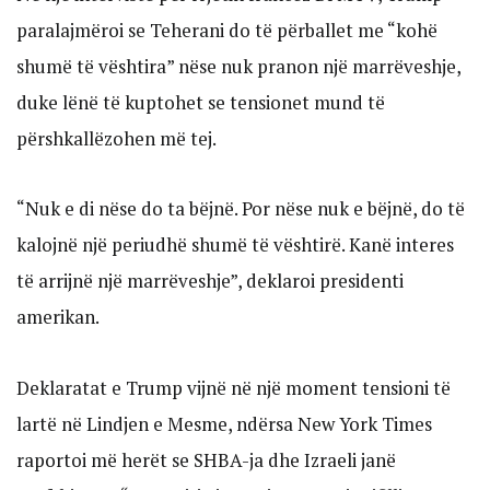
paralajmëroi se Teherani do të përballet me “kohë
shumë të vështira” nëse nuk pranon një marrëveshje,
duke lënë të kuptohet se tensionet mund të
përshkallëzohen më tej.
“Nuk e di nëse do ta bëjnë. Por nëse nuk e bëjnë, do të
kalojnë një periudhë shumë të vështirë. Kanë interes
të arrijnë një marrëveshje”, deklaroi presidenti
amerikan.
Deklaratat e Trump vijnë në një moment tensioni të
lartë në Lindjen e Mesme, ndërsa New York Times
raportoi më herët se SHBA-ja dhe Izraeli janë