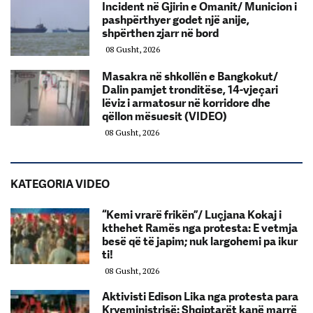
Incident në Gjirin e Omanit/ Municion i
pashpërthyer godet një anije,
shpërthen zjarr në bord
08 Gusht, 2026
Masakra në shkollën e Bangkokut/
Dalin pamjet tronditëse, 14-vjeçari
lëviz i armatosur në korridore dhe
qëllon mësuesit (VIDEO)
08 Gusht, 2026
KATEGORIA VIDEO
“Kemi vrarë frikën”/ Luçjana Kokaj i
kthehet Ramës nga protesta: E vetmja
besë që të japim; nuk largohemi pa ikur
ti!
08 Gusht, 2026
Aktivisti Edison Lika nga protesta para
Kryeministrisë: Shqiptarët kanë marrë