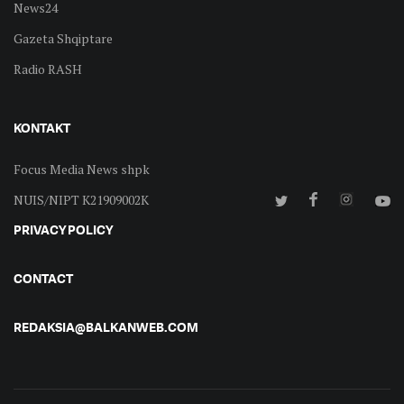
News24
Gazeta Shqiptare
Radio RASH
KONTAKT
Focus Media News shpk
NUIS/NIPT K21909002K
PRIVACY POLICY
CONTACT
REDAKSIA@BALKANWEB.COM