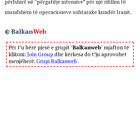
përfshirë në “përgatitje intensive” për një rifillim të
mundshëm të operacioneve ushtarake kundër Iranit.
©
Balkan
Web
Për t’u bërë pjesë e grupit "
Balkanweb
" mjafton të
klikoni:
Join Group
dhe kërkesa do t’ju aprovohet
menjëherë.
Grupi Balkanweb