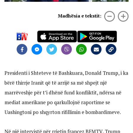
Madhësia e tekstit:
Presidenti i Shteteve të Bashkuara, Donald Trump, i ka
bërë thirrje Iranit që të arrijë sa më shpejt një
marrëveshje për t’i dhënë fund konfliktit, ndërsa në
mediat amerikane po qarkullojnë raportime se
Uashingtoni po shqyrton rifillimin e bombardimeve.
Në një intervistë për rrjetin francez BFMTV, Trump