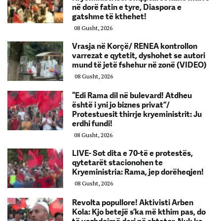
në dorë fatin e tyre, Diaspora e
gatshme të kthehet!
08 Gusht, 2026
Vrasja në Korçë/ RENEA kontrollon
varrezat e qytetit, dyshohet se autori
mund të jetë fshehur në zonë (VIDEO)
08 Gusht, 2026
“Edi Rama dil në bulevard! Atdheu
është i yni jo biznes privat”/
Protestuesit thirrje kryeministrit: Ju
erdhi fundi!
08 Gusht, 2026
LIVE- Sot dita e 70-të e protestës,
qytetarët stacionohen te
Kryeministria: Rama, jep dorëheqjen!
08 Gusht, 2026
Revolta popullore! Aktivisti Arben
Kola: Kjo betejë s’ka më kthim pas, do