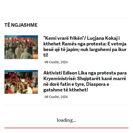
TË NGJASHME
“Kemi vrarë frikën”/ Luçjana Kokaj i
kthehet Ramës nga protesta: E vetmja
besë që të japim; nuk largohemi pa ikur
ti!
08 Gusht, 2026
Aktivisti Edison Lika nga protesta para
Kryeministrisë: Shqiptarët kanë marrë
në dorë fatin e tyre, Diaspora e
gatshme të kthehet!
08 Gusht, 2026
loading...