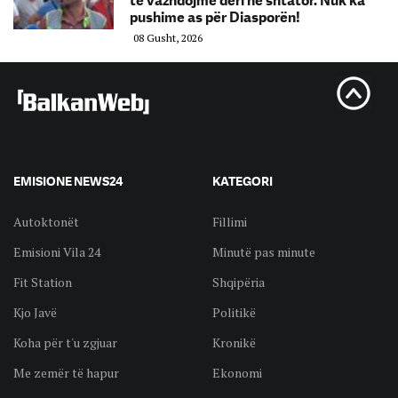
të vazhdojmë deri në shtator. Nuk ka
pushime as për Diasporën!
08 Gusht, 2026
EMISIONE NEWS24
KATEGORI
Autoktonët
Fillimi
Emisioni Vila 24
Minutë pas minute
Fit Station
Shqipëria
Kjo Javë
Politikë
Koha për t'u zgjuar
Kronikë
Me zemër të hapur
Ekonomi