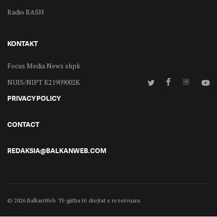
Radio RASH
KONTAKT
Focus Media News shpk
NUIS/NIPT K21909002K
PRIVACY POLICY
CONTACT
REDAKSIA@BALKANWEB.COM
© 2026 BalkanWeb. Të gjitha të drejtat e rezervuara.