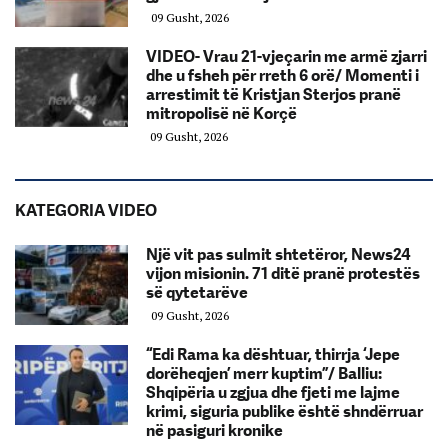
09 Gusht, 2026
VIDEO- Vrau 21-vjeçarin me armë zjarri
dhe u fsheh për rreth 6 orë/ Momenti i
arrestimit të Kristjan Sterjos pranë
mitropolisë në Korçë
09 Gusht, 2026
KATEGORIA VIDEO
Një vit pas sulmit shtetëror, News24
vijon misionin. 71 ditë pranë protestës
së qytetarëve
09 Gusht, 2026
“Edi Rama ka dështuar, thirrja ‘Jepe
dorëheqjen’ merr kuptim”/ Balliu:
Shqipëria u zgjua dhe fjeti me lajme
krimi, siguria publike është shndërruar
në pasiguri kronike