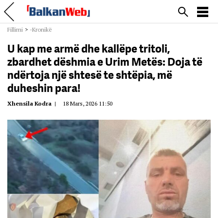
Fillimi
>
-Kronikë
U kap me armë dhe kallëpe tritoli,
zbardhet dëshmia e Urim Metës: Doja të
ndërtoja një shtesë te shtëpia, më
duheshin para!
Xhensila Kodra
|
18 Mars, 2026 11:50