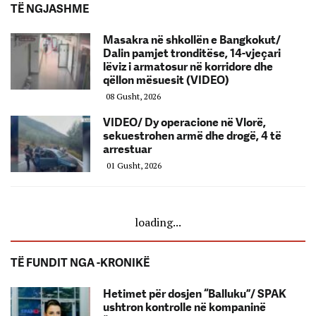
TË NGJASHME
Masakra në shkollën e Bangkokut/
Dalin pamjet tronditëse, 14-vjeçari
lëviz i armatosur në korridore dhe
qëllon mësuesit (VIDEO)
08 Gusht, 2026
VIDEO/ Dy operacione në Vlorë,
sekuestrohen armë dhe drogë, 4 të
arrestuar
01 Gusht, 2026
loading...
TË FUNDIT NGA -KRONIKË
Hetimet për dosjen “Balluku”/ SPAK
ushtron kontrolle në kompaninë