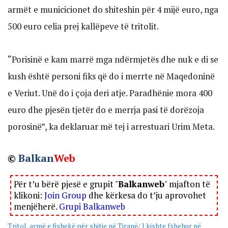
armët e municicionet do shiteshin për 4 mijë euro, nga
500 euro celia prej kallëpeve të tritolit.
“Porisinë e kam marrë mga ndërmjetës dhe nuk e di se
kush është personi fiks që do i merrte në Maqedoninë
e Veriut. Unë do i çoja deri atje. Paradhënie mora 400
euro dhe pjesën tjetër do e merrja pasi të dorëzoja
porosinë”, ka deklaruar më tej i arrestuari Urim Meta.
©
Balkan
Web
Për t’u bërë pjesë e grupit "
Balkanweb
" mjafton të
klikoni:
Join Group
dhe kërkesa do t’ju aprovohet
menjëherë.
Grupi Balkanweb
Tritol, armë e fishekë për shitje në Tiranë/ I kishte fshehur në