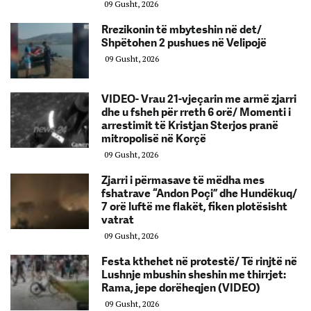
09 Gusht, 2026
Rrezikonin të mbyteshin në det/
Shpëtohen 2 pushues në Velipojë
09 Gusht, 2026
VIDEO- Vrau 21-vjeçarin me armë zjarri
dhe u fsheh për rreth 6 orë/ Momenti i
arrestimit të Kristjan Sterjos pranë
mitropolisë në Korçë
09 Gusht, 2026
Zjarri i përmasave të mëdha mes
fshatrave “Andon Poçi” dhe Hundëkuq/
7 orë luftë me flakët, fiken plotësisht
vatrat
09 Gusht, 2026
Festa kthehet në protestë/ Të rinjtë në
Lushnje mbushin sheshin me thirrjet:
Rama, jepe dorëheqjen (VIDEO)
09 Gusht, 2026