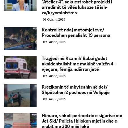
“Atelier 4”, sekuestrohet projekti i
arredimit të vilës luksoze të ish-
zv/kryeministres
09 Gusht, 2026
Kontrollet ndaj motomjeteve/
Procedohen penalisht 19 persona
09 Gusht, 2026
Tragjedi në Ksamil/ Babai godet
aksidentalisht me makinë vajzën 4-
vjeçare, fëmija ndërron jetë
09 Gusht, 2026
Rrezikonin të mbyteshin në det/
Shpëtohen 2 pushues në Velipojë
09 Gusht, 2026
Himarë, shkeli perimetrin e sigurisë me
Jet Ski/ Policia i bllokon mjetin dhe e
gjobit me 300 mijë lekë