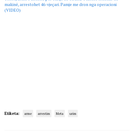
makinë, arrestohet 46-vjeçari. Pamje me dron nga operacioni
(VIDEO)
Etiketa:
arme
arrestim
Meta
urim