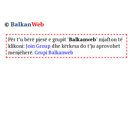
©
Balkan
Web
Për t’u bërë pjesë e grupit "
Balkanweb
" mjafton të
klikoni:
Join Group
dhe kërkesa do t’ju aprovohet
menjëherë.
Grupi Balkanweb