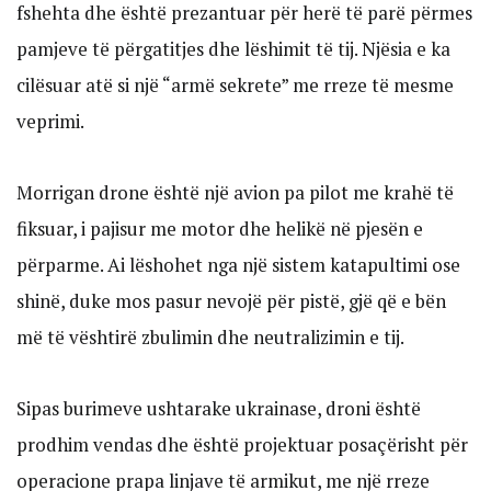
fshehta dhe është prezantuar për herë të parë përmes
pamjeve të përgatitjes dhe lëshimit të tij. Njësia e ka
cilësuar atë si një “armë sekrete” me rreze të mesme
veprimi.
Morrigan drone është një avion pa pilot me krahë të
fiksuar, i pajisur me motor dhe helikë në pjesën e
përparme. Ai lëshohet nga një sistem katapultimi ose
shinë, duke mos pasur nevojë për pistë, gjë që e bën
më të vështirë zbulimin dhe neutralizimin e tij.
Sipas burimeve ushtarake ukrainase, droni është
prodhim vendas dhe është projektuar posaçërisht për
operacione prapa linjave të armikut, me një rreze