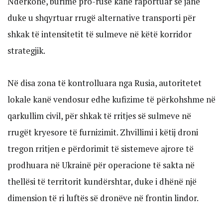
Ndërkohë, burime pro-ruse kanë raportuar se janë
duke u shqyrtuar rrugë alternative transporti për
shkak të intensitetit të sulmeve në këtë korridor
strategjik.
Në disa zona të kontrolluara nga Rusia, autoritetet
lokale kanë vendosur edhe kufizime të përkohshme në
qarkullim civil, për shkak të rritjes së sulmeve në
rrugët kryesore të furnizimit. Zhvillimi i këtij droni
tregon rritjen e përdorimit të sistemeve ajrore të
prodhuara në Ukrainë për operacione të sakta në
thellësi të territorit kundërshtar, duke i dhënë një
dimension të ri luftës së dronëve në frontin lindor.