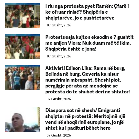
I riu nga protesta pyet Ramën: Çfarë i
ke ofruar rinisë? Shqipëria e
shqiptarëve, jo e pushtetarëve
07 Gusht, 2026
Protestuesja kujton eksodin e 7 gushtit
me anijen Vlora: Nuk duam më të ikim,
Shqipëria është e jona!
07 Gusht, 2026
Aktivisti Edison Lika: Rama në burg,
Belinda në burg. Qeveria ka nisur
numërimin mbrapsht. Sheshi plot,
përgjigje për ata që mendojnë se
protesta do të shuhet deri në shtator!
07 Gusht, 2026
Diaspora sot në shesh/ Emigranti
shqiptar në protestë: Meritojmë një
vend në shoqërinë europiane, jo një
shtet ku i padituri bëhet hero
07 Gusht, 2026