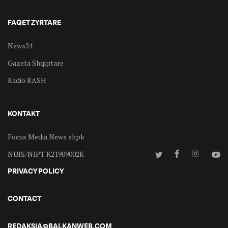
FAQET ZYRTARE
News24
Gazeta Shqiptare
Radio RASH
KONTAKT
Focus Media News shpk
NUIS/NIPT K21909002K
PRIVACY POLICY
CONTACT
REDAKSIA@BALKANWEB.COM