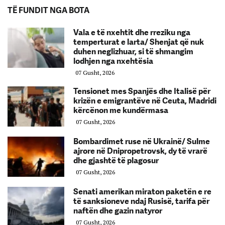
TË FUNDIT NGA BOTA
Vala e të nxehtit dhe rreziku nga
temperturat e larta/ Shenjat që nuk
duhen neglizhuar, si të shmangim
lodhjen nga nxehtësia
07 Gusht, 2026
Tensionet mes Spanjës dhe Italisë për
krizën e emigrantëve në Ceuta, Madridi
kërcënon me kundërmasa
07 Gusht, 2026
Bombardimet ruse në Ukrainë/ Sulme
ajrore në Dnipropetrovsk, dy të vrarë
dhe gjashtë të plagosur
07 Gusht, 2026
Senati amerikan miraton paketën e re
të sanksioneve ndaj Rusisë, tarifa për
naftën dhe gazin natyror
07 Gusht, 2026