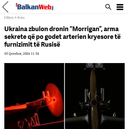
Fillimi
>
Bota
Ukraina zbulon dronin “Morrigan”, arma
sekrete që po godet arterien kryesore të
furnizimit të Rusisë
03 Qershor, 2026 11:34