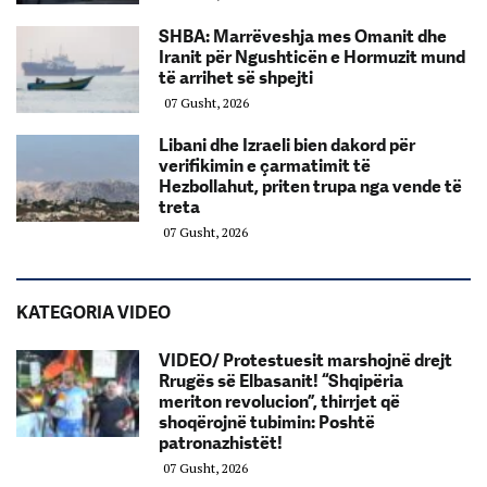
SHBA: Marrëveshja mes Omanit dhe
Iranit për Ngushticën e Hormuzit mund
të arrihet së shpejti
07 Gusht, 2026
Libani dhe Izraeli bien dakord për
verifikimin e çarmatimit të
Hezbollahut, priten trupa nga vende të
treta
07 Gusht, 2026
KATEGORIA VIDEO
VIDEO/ Protestuesit marshojnë drejt
Rrugës së Elbasanit! “Shqipëria
meriton revolucion”, thirrjet që
shoqërojnë tubimin: Poshtë
patronazhistët!
07 Gusht, 2026