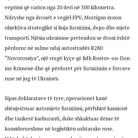
veprimi që varion nga 20 deri në 300 kilometra.
Ndryshe nga dronët e vegjël FPV, Morrigan synon
objektiva strategjikë si linja furnizimi, depo dhe mjete
transporti. Njësia ukrainase pretendon se droni është
përdorur në sulme ndaj autostradës R280
“Novorossiya”, një rrugë kyçe që lidh Rostov-on-Don
me Krimenë dhe që përdoret për furnizimin e forcave
ruse në jug të Ukrainës.
Sipas deklaratave të tyre, operacionet kanë
shënjestruar automjete furnizimi, përfshirë kamionë
dhe tankerë karburanti, duke shkaktuar dëme të
konsiderueshme në logjistikën ushtarake ruse.