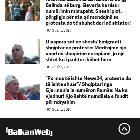
Belinda në burg. Qeveria ka nisur
numërimin mbrapsht. Sheshi plot,
përgjigje për ata që mendojnë se
protesta do të shuhet deri në shtator!
07 Gusht, 2026
Diaspora sot në shesh/ Emigranti
shqiptar në protestë: Meritojmë një
vend në shoqërinë europiane, jo një
shtet ku i padituri bëhet hero
07 Gusht, 2026
“Po mos të ishte News24, protesta do
të ishte shuar”/ Shqiptari nga
Gjermania ia numëron Ramës: Na ka
vjedhur! Kjo është mundësia e fundit
për ndryshim
07 Gusht, 2026