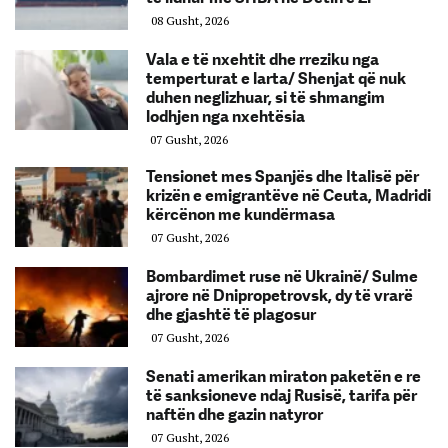
08 Gusht, 2026
Vala e të nxehtit dhe rreziku nga
temperturat e larta/ Shenjat që nuk
duhen neglizhuar, si të shmangim
lodhjen nga nxehtësia
07 Gusht, 2026
Tensionet mes Spanjës dhe Italisë për
krizën e emigrantëve në Ceuta, Madridi
kërcënon me kundërmasa
07 Gusht, 2026
Bombardimet ruse në Ukrainë/ Sulme
ajrore në Dnipropetrovsk, dy të vrarë
dhe gjashtë të plagosur
07 Gusht, 2026
Senati amerikan miraton paketën e re
të sanksioneve ndaj Rusisë, tarifa për
naftën dhe gazin natyror
07 Gusht, 2026