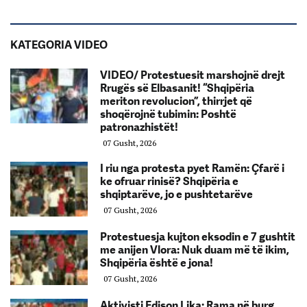
KATEGORIA VIDEO
VIDEO/ Protestuesit marshojnë drejt
Rrugës së Elbasanit! “Shqipëria
meriton revolucion”, thirrjet që
shoqërojnë tubimin: Poshtë
patronazhistët!
07 Gusht, 2026
I riu nga protesta pyet Ramën: Çfarë i
ke ofruar rinisë? Shqipëria e
shqiptarëve, jo e pushtetarëve
07 Gusht, 2026
Protestuesja kujton eksodin e 7 gushtit
me anijen Vlora: Nuk duam më të ikim,
Shqipëria është e jona!
07 Gusht, 2026
Aktivisti Edison Lika: Rama në burg,