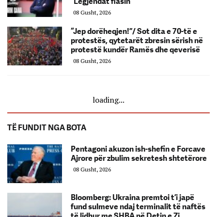
“Legjendat flasin”
08 Gusht, 2026
“Jep dorëheqjen!”/ Sot dita e 70-të e
protestës, qytetarët zbresin sërish në
protestë kundër Ramës dhe qeverisë
08 Gusht, 2026
loading...
TË FUNDIT NGA BOTA
Pentagoni akuzon ish-shefin e Forcave
Ajrore për zbulim sekretesh shtetërore
08 Gusht, 2026
Bloomberg: Ukraina premtoi t’i japë
fund sulmeve ndaj terminalit të naftës
të lidhur me SHBA në Detin e Zi