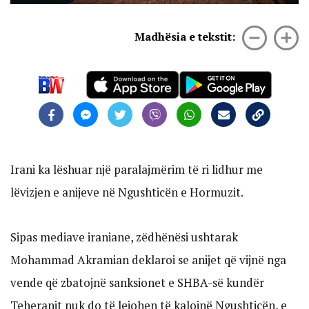
Madhësia e tekstit:
Irani ka lëshuar një paralajmërim të ri lidhur me
lëvizjen e anijeve në Ngushticën e Hormuzit.
Sipas mediave iraniane, zëdhënësi ushtarak
Mohammad Akramian deklaroi se anijet që vijnë nga
vende që zbatojnë sanksionet e SHBA-së kundër
Teheranit nuk do të lejohen të kalojnë Ngushticën, e