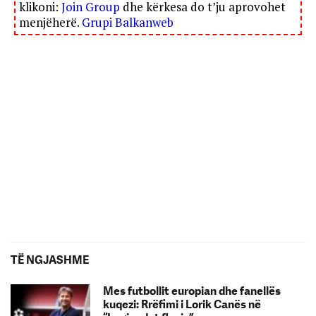
klikoni:
Join Group
dhe kërkesa do t’ju aprovohet
menjëherë.
Grupi Balkanweb
TË NGJASHME
Mes futbollit europian dhe fanellës
kuqezi: Rrëfimi i Lorik Canës në