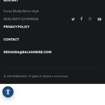
KONTAKT
Focus Media News shpk
NUIS/NIPT K21909002K
PRIVACY POLICY
CONTACT
REDAKSIA@BALKANWEB.COM
© 2026 BalkanWeb. Të gjitha të drejtat e rezervuara.
©