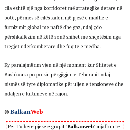
cila është një nga korridoret më strategjike detare në
botë, përmes së cilës kalon një pjesë e madhe e
furnizimit global me naftë dhe gaz, ndaj çdo
përshkallëzim në këtë zonë shihet me shqetësim nga
tregjet ndërkombëtare dhe fuqitë e mëdha.
Ky paralajmërim vjen në një moment kur Shtetet e
Bashkuara po presin përgjigjen e Teheranit ndaj
nismës së tyre diplomatike për uljen e tensioneve dhe
ndaljen e luftimeve në rajon.
©
Balkan
Web
Për t’u bërë pjesë e grupit "
Balkanweb
" mjafton të