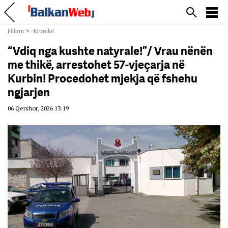
Fillimi
>
-Kronikë
“Vdiq nga kushte natyrale!”/ Vrau nënën
me thikë, arrestohet 57-vjeçarja në
Kurbin! Procedohet mjekja që fshehu
ngjarjen
06 Qershor, 2026 13:19