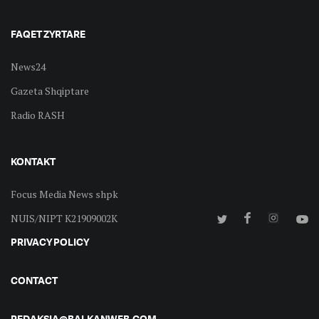
FAQET ZYRTARE
News24
Gazeta Shqiptare
Radio RASH
KONTAKT
Focus Media News shpk
NUIS/NIPT K21909002K
PRIVACY POLICY
CONTACT