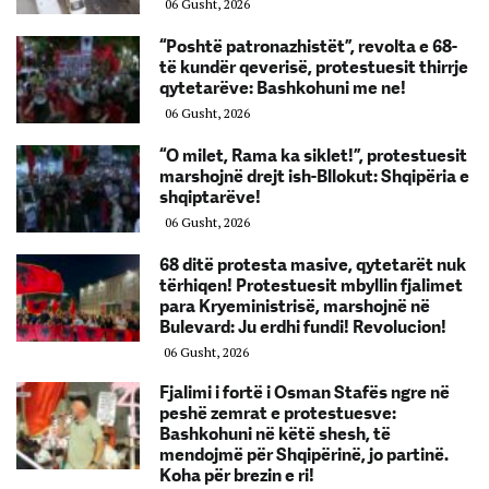
06 Gusht, 2026
“Poshtë patronazhistët”, revolta e 68-
të kundër qeverisë, protestuesit thirrje
qytetarëve: Bashkohuni me ne!
06 Gusht, 2026
“O milet, Rama ka siklet!”, protestuesit
marshojnë drejt ish-Bllokut: Shqipëria e
shqiptarëve!
06 Gusht, 2026
68 ditë protesta masive, qytetarët nuk
tërhiqen! Protestuesit mbyllin fjalimet
para Kryeministrisë, marshojnë në
Bulevard: Ju erdhi fundi! Revolucion!
06 Gusht, 2026
Fjalimi i fortë i Osman Stafës ngre në
peshë zemrat e protestuesve:
Bashkohuni në këtë shesh, të
mendojmë për Shqipërinë, jo partinë.
Koha për brezin e ri!