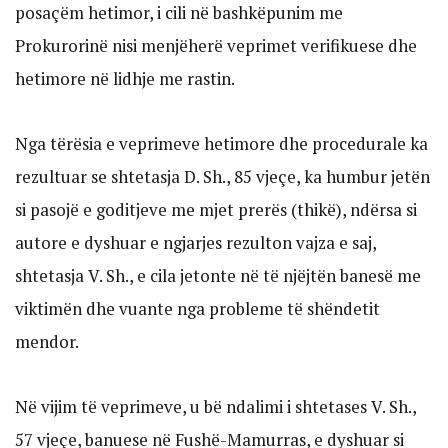
posaçëm hetimor, i cili në bashkëpunim me
Prokurorinë nisi menjëherë veprimet verifikuese dhe
hetimore në lidhje me rastin.
Nga tërësia e veprimeve hetimore dhe procedurale ka
rezultuar se shtetasja D. Sh., 85 vjeçe, ka humbur jetën
si pasojë e goditjeve me mjet prerës (thikë), ndërsa si
autore e dyshuar e ngjarjes rezulton vajza e saj,
shtetasja V. Sh., e cila jetonte në të njëjtën banesë me
viktimën dhe vuante nga probleme të shëndetit
mendor.
Në vijim të veprimeve, u bë ndalimi i shtetases V. Sh.,
57 vjeçe, banuese në Fushë-Mamurras, e dyshuar si