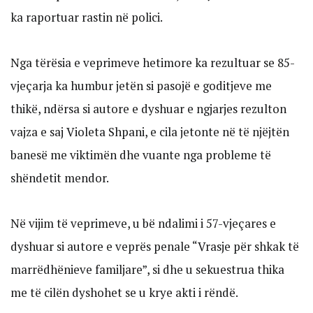
ka raportuar rastin në polici.
Nga tërësia e veprimeve hetimore ka rezultuar se 85-
vjeçarja ka humbur jetën si pasojë e goditjeve me
thikë, ndërsa si autore e dyshuar e ngjarjes rezulton
vajza e saj Violeta Shpani, e cila jetonte në të njëjtën
banesë me viktimën dhe vuante nga probleme të
shëndetit mendor.
Në vijim të veprimeve, u bë ndalimi i 57-vjeçares e
dyshuar si autore e veprës penale “Vrasje për shkak të
marrëdhënieve familjare”, si dhe u sekuestrua thika
me të cilën dyshohet se u krye akti i rëndë.