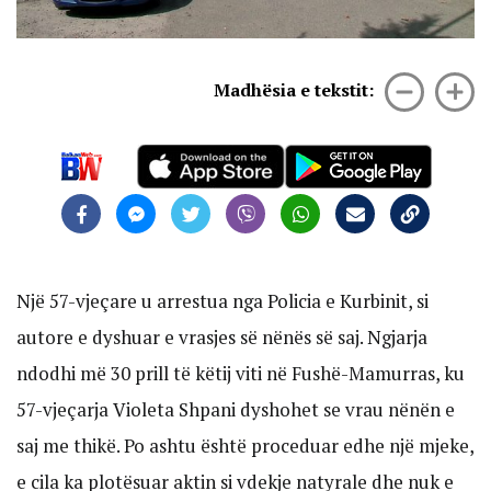
Madhësia e tekstit:
Një 57-vjeçare u arrestua nga Policia e Kurbinit, si
autore e dyshuar e vrasjes së nënës së saj. Ngjarja
ndodhi më 30 prill të këtij viti në Fushë-Mamurras, ku
57-vjeçarja Violeta Shpani dyshohet se vrau nënën e
saj me thikë. Po ashtu është proceduar edhe një mjeke,
e cila ka plotësuar aktin si vdekje natyrale dhe nuk e