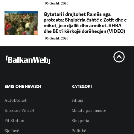
06 Gusht, 2026
Qytetari i drejtohet Ramës nga
protesta: Shqipëria është e Zotit dhe e
mikut, jo e djallit dhe armikut. SHBA
dhe BE t’i kërkojë dorëheqjen (VIDEO)
06 Gusht, 2026
EMISIONE NEWS24
KATEGORI
Autoktonët
Fillimi
Emisioni Vila 24
Minutë pas minute
Fit Station
Shqipëria
Kjo Javë
Politikë