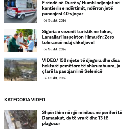
E rëndë në Durrës/ Humbi ndjenjat në
kantierin e ndërtimit, ndërron jetë
punonjësi 40-vjeçar
06 Gusht, 2026
Siguria e sezonit turistik në fokus,
Lamallari inspekton Himarën: Zero
tolerancë ndaj shkeljeve!
06 Gusht, 2026
VIDEO/ 150 mjete të djegura dhe disa
hektarë pemëtore të shkrumbuara, ja
çfarë la pas zjarri në Selenicë
06 Gusht, 2026
KATEGORIA VIDEO
Shpërthim në një minibus në periferi të
Damaskut, dy të vrarë dhe 13 të
plagosur