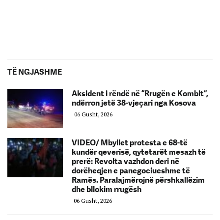
TË NGJASHME
Aksident i rëndë në “Rrugën e Kombit”,
ndërron jetë 38-vjeçari nga Kosova
06 Gusht, 2026
VIDEO/ Mbyllet protesta e 68-të
kundër qeverisë, qytetarët mesazh të
prerë: Revolta vazhdon deri në
dorëheqjen e panegociueshme të
Ramës. Paralajmërojnë përshkallëzim
dhe bllokim rrugësh
06 Gusht, 2026