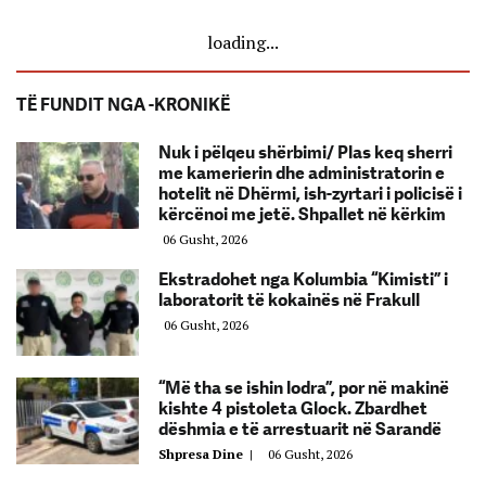
loading...
TË FUNDIT NGA -KRONIKË
Nuk i pëlqeu shërbimi/ Plas keq sherri
me kamerierin dhe administratorin e
hotelit në Dhërmi, ish-zyrtari i policisë i
kërcënoi me jetë. Shpallet në kërkim
06 Gusht, 2026
Ekstradohet nga Kolumbia “Kimisti” i
laboratorit të kokainës në Frakull
06 Gusht, 2026
“Më tha se ishin lodra”, por në makinë
kishte 4 pistoleta Glock. Zbardhet
dëshmia e të arrestuarit në Sarandë
Shpresa Dine
|
06 Gusht, 2026