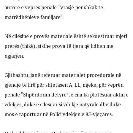
autore e veprës penale “Vrasje për shkak të
marrëdhënieve familjare”.
Në cilësinë e provës materiale është sekuestruar mjeti
prerës (thikë), si dhe prova të tjera që lidhen me
ngjarjen.
Gjithashtu, janë referuar materialet procedurale në
gjendje të lirë për shtetasen A. Ll., mjeke, për veprën
penale “Shpërdorim detyre”, e cila ka plotësuar aktin e
vdekjes, duke e cilësuar si vdekje natyrale dhe duke
mos e raportuar në Polici vdekjen e 85-vjeçares.