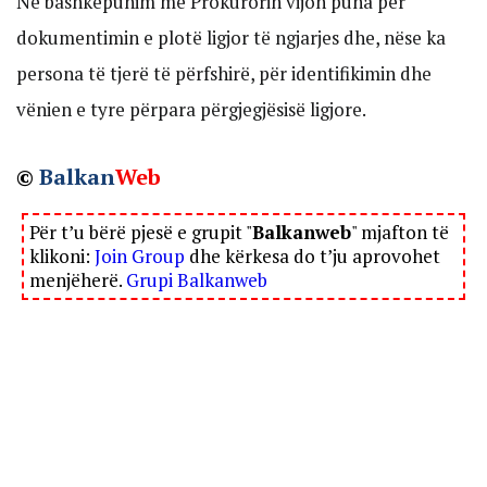
Në bashkëpunim me Prokurorin vijon puna për
dokumentimin e plotë ligjor të ngjarjes dhe, nëse ka
persona të tjerë të përfshirë, për identifikimin dhe
vënien e tyre përpara përgjegjësisë ligjore.
©
Balkan
Web
Për t’u bërë pjesë e grupit "
Balkanweb
" mjafton të
klikoni:
Join Group
dhe kërkesa do t’ju aprovohet
menjëherë.
Grupi Balkanweb