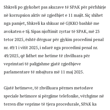
Shkreli po gjykohet pas akuzave të SPAK për përfshirje
në korrupsion aktiv në zgjedhjet e 11 majit. Siç shihet
nga pamjet, Shkreli ka shkuar në GJKKO bashkë me
avokaten e tij. Sipas njoftimit zyrtar të SPAK, më 23
tetor 2025, është dërguar për gjykim procedimi penal
nr. 49/1 i vitit 2025, i ndarë nga procedimi penal nr.
49/2025, që lidhet me hetime të zhvilluara për
veprimtari të paligjshme gjatë zgjedhjeve
parlamentare të mbajtura më 11 maj 2025.
Gjatë hetimeve, të zhvilluara përmes metodave
speciale hetimore si përgjime telefonike, vëzhgime në
terren dhe veprime të tjera procedurale, SPAK ka