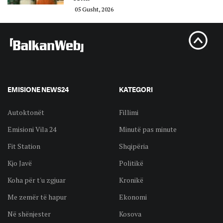
05 Gusht, 2026
EMISIONE NEWS24
KATEGORI
Autoktonët
Fillimi
Emisioni Vila 24
Minutë pas minute
Fit Station
Shqipëria
Kjo Javë
Politikë
Koha për t'u zgjuar
Kronikë
Me zemër të hapur
Ekonomi
Në shënjester
Kosova