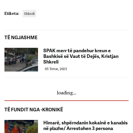
Etiketa:
Shkreli
TË NGJASHME
SPAK merr të pandehur kreun e
Bashkisë së Vaut të Dejës, Kristjan
Shkreli
03 Tetor, 2025
loading...
TË FUNDIT NGA -KRONIKË
Himarë, shpërndanin kokainë e kanabis
në plazhe/ Arrestohen 3 persona