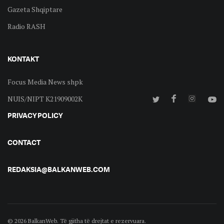
Gazeta Shqiptare
Radio RASH
KONTAKT
Focus Media News shpk
NUIS/NIPT K21909002K
PRIVACY POLICY
CONTACT
REDAKSIA@BALKANWEB.COM
© 2026 BalkanWeb. Të gjitha të drejtat e rezervuara.