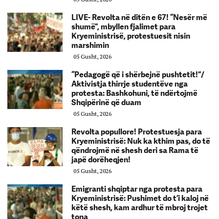
LIVE- Revolta në ditën e 67! “Nesër më
shumë”, mbyllen fjalimet para
Kryeministrisë, protestuesit nisin
marshimin
05 Gusht, 2026
“Pedagogë që i shërbejnë pushtetit!”/
Aktivistja thirrje studentëve nga
protesta: Bashkohuni, të ndërtojmë
Shqipërinë që duam
05 Gusht, 2026
Revolta popullore! Protestuesja para
Kryeministrisë: Nuk ka kthim pas, do të
qëndrojmë në shesh deri sa Rama të
japë dorëheqjen!
05 Gusht, 2026
Emigranti shqiptar nga protesta para
Kryeministrisë: Pushimet do t’i kaloj në
këtë shesh, kam ardhur të mbroj trojet
tona