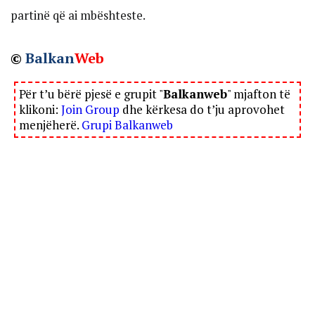
partinë që ai mbështeste.
©
Balkan
Web
Për t’u bërë pjesë e grupit "
Balkanweb
" mjafton të
klikoni:
Join Group
dhe kërkesa do t’ju aprovohet
menjëherë.
Grupi Balkanweb