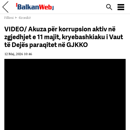
Fillimi
>
-Kronikë
VIDEO/ Akuza për korrupsion aktiv në
zgjedhjet e 11 majit, kryebashkiaku i Vaut
të Dejës paraqitet në GJKKO
12 Maj, 2026 10:46