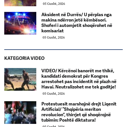
05 Gusht, 2026
Aksident në Durrës/ U përplas nga
makina ndërron jetë këmbësori.
Shoferi i automjetit shoqërohet në
komisariat
05 Gusht, 2026
KATEGORIA VIDEO
VIDEO/ Kërcënoi banorët me thikë,
kandidati demokrat për Kongres
arrestohet pas incidentit në plazh në
Havai. Neutralizohet me tek goditje!
05 Gusht, 2026
Protestuesit marshojnë drejt Liqenit
Artificial/ “Shqipëria meriton
revolucion”, thirrjet që shoqërojnë
tubimin: Poshtë diktatura!
05 Gusht, 2026