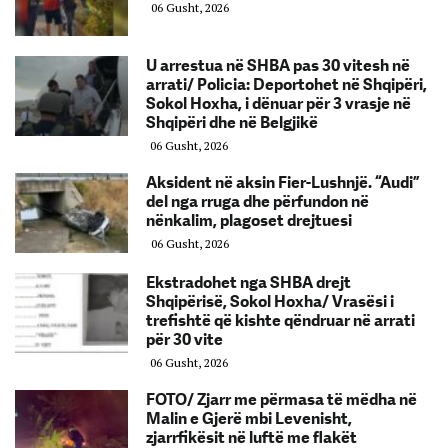
06 Gusht, 2026
U arrestua në SHBA pas 30 vitesh në
arrati/ Policia: Deportohet në Shqipëri,
Sokol Hoxha, i dënuar për 3 vrasje në
Shqipëri dhe në Belgjikë
06 Gusht, 2026
Aksident në aksin Fier-Lushnjë. “Audi”
del nga rruga dhe përfundon në
nënkalim, plagoset drejtuesi
06 Gusht, 2026
Ekstradohet nga SHBA drejt
Shqipërisë, Sokol Hoxha/ Vrasësi i
trefishtë që kishte qëndruar në arrati
për 30 vite
06 Gusht, 2026
FOTO/ Zjarr me përmasa të mëdha në
Malin e Gjerë mbi Levenisht,
zjarrfikësit në luftë me flakët