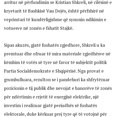
arritur në përfundimin se Kristian Shkreli, në cilësinë e
kryetarit të Bashkisë Vau Dejës, është përfshirë në
veprimtari të kundërligjshme që synonin ndikimin e
votuesve në zonën e fshatit Stajkë.
Sipas akuzës, gjatë fushatës zgjedhore, Shkreli u ka
premtuar dhe ofruar të mira materiale zgjedhësve në
këmbim të votës së tyre në favor të subjektit politik
Partia Socialdemokrate e Shqipërisë. Nga provat e
grumbulluara, rezulton se i pandehuri ka shfrytëzuar
pozicionin e tij publik dhe nevojat e banorëve të zonës
për ndërtimin e rrjetit të energjisë elektrike, një
investim i realizuar gjatë periudhës së fushatës
elektorale, duke kërkuar prej tyre që të votojnë për