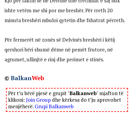
Kjo për faktin se në Delvinë dhe rrethinat e saj nuk
ishte vetëm me shi por me breshër. Për rreth 20
minuta breshëri mbuloi qytetin dhe fshatrat përreth.
Për fermerët në zonës së Delvinës breshëri i këtij
qershori bëri shumë dëme në pemët frutore, në
agrumet, ullinjtë e rinj dhe perimet e stinës.
©
Balkan
Web
Për t’u bërë pjesë e grupit "
Balkanweb
" mjafton të
klikoni:
Join Group
dhe kërkesa do t’ju aprovohet
menjëherë.
Grupi Balkanweb