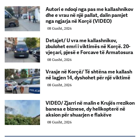
Autori e ndoqi nga pas me kallashnikov
dhe e vrau në një pallat, dalin pamjet
nga ngjarja në Korçë (VIDEO)
08 Gusht, 2026
Detajet/ U vra me kallashnikov,
zbulohet emri i viktimës në Korçë. 20-
vjeçari, pjesë e Forcave të Armatosura
08 Gusht, 2026
Vrasje në Korçë/ Të shtëna me kallash
në lagjen 14, dyshohet për një viktimë
08 Gusht, 2026
VIDEO/ Zjarri në malin e Krujës rrezikon
banesa e biznese, dy helikopterë në
aksion për shuarjen e flakëve
08 Gusht, 2026