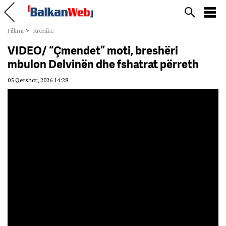
Fillimi
>
-Kronikë
VIDEO/ “Çmendet” moti, breshëri
mbulon Delvinën dhe fshatrat përreth
05 Qershor, 2026 14:28