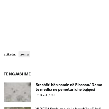
Etiketa:
bresher
TË NGJASHME
Breshëri bën namin në Elbasan/ Dëme
të mëdha në pemëtari dhe bujqësi
01 Korrik, 2026