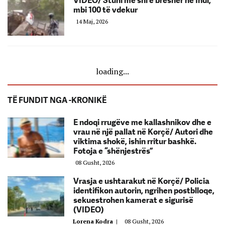
VIDEO/ Stuhi me shi e breshër në Indi,
mbi 100 të vdekur
14 Maj, 2026
loading...
TË FUNDIT NGA -KRONIKË
E ndoqi rrugëve me kallashnikov dhe e
vrau në një pallat në Korçë/ Autori dhe
viktima shokë, ishin rritur bashkë.
Fotoja e “shënjestrës”
08 Gusht, 2026
Vrasja e ushtarakut në Korçë/ Policia
identifikon autorin, ngrihen postblloqe,
sekuestrohen kamerat e sigurisë
(VIDEO)
Lorena Kodra
|
08 Gusht, 2026