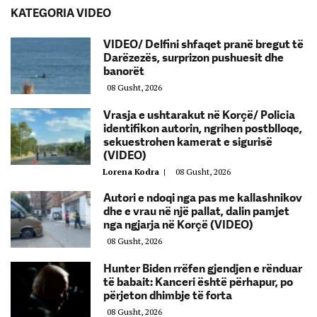
KATEGORIA VIDEO
VIDEO/ Delfini shfaqet pranë bregut të
Darëzezës, surprizon pushuesit dhe
banorët
08 Gusht, 2026
Vrasja e ushtarakut në Korçë/ Policia
identifikon autorin, ngrihen postblloqe,
sekuestrohen kamerat e sigurisë
(VIDEO)
Lorena Kodra
|
08 Gusht, 2026
Autori e ndoqi nga pas me kallashnikov
dhe e vrau në një pallat, dalin pamjet
nga ngjarja në Korçë (VIDEO)
08 Gusht, 2026
Hunter Biden rrëfen gjendjen e rënduar
të babait: Kanceri është përhapur, po
përjeton dhimbje të forta
08 Gusht, 2026