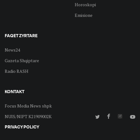
Horoskopi
Emisione
FAQET ZYRTARE
News24
Gazeta Shqiptare
Radio RASH
KONTAKT
Focus Media News shpk
NUIS/NIPT K21909002K
PRIVACY POLICY