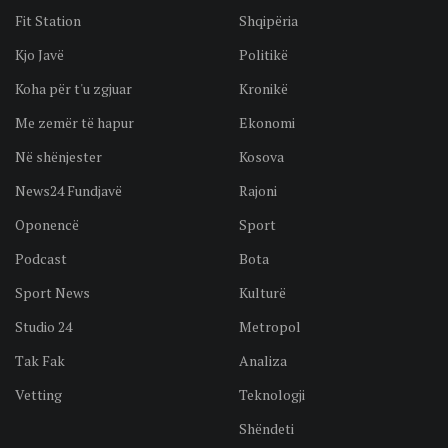
Fit Station
Shqipëria
Kjo Javë
Politikë
Koha për t'u zgjuar
Kronikë
Me zemër të hapur
Ekonomi
Në shënjester
Kosova
News24 Fundjavë
Rajoni
Oponencë
Sport
Podcast
Bota
Sport News
Kulturë
Studio 24
Metropol
Tak Fak
Analiza
Vetting
Teknologji
Shëndeti