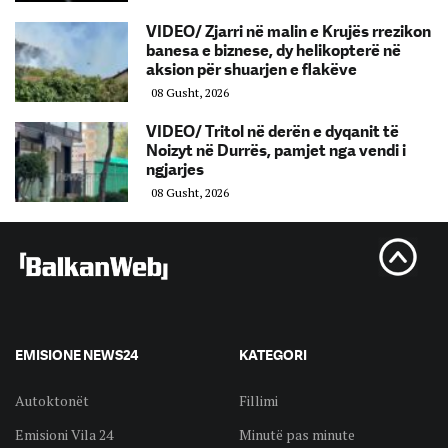
VIDEO/ Zjarri në malin e Krujës rrezikon
banesa e biznese, dy helikopterë në
aksion për shuarjen e flakëve
08 Gusht, 2026
VIDEO/ Tritol në derën e dyqanit të
Noizyt në Durrës, pamjet nga vendi i
ngjarjes
08 Gusht, 2026
EMISIONE NEWS24
KATEGORI
Autoktonët
Fillimi
Emisioni Vila 24
Minutë pas minute