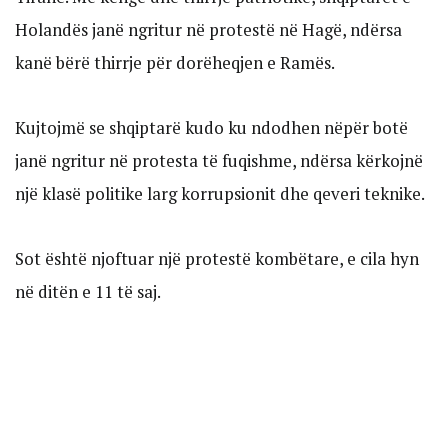
Holandës janë ngritur në protestë në Hagë, ndërsa
kanë bërë thirrje për dorëheqjen e Ramës.
Kujtojmë se shqiptarë kudo ku ndodhen nëpër botë
janë ngritur në protesta të fuqishme, ndërsa kërkojnë
një klasë politike larg korrupsionit dhe qeveri teknike.
Sot është njoftuar një protestë kombëtare, e cila hyn
në ditën e 11 të saj.