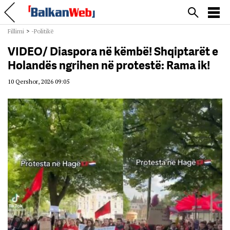
Fillimi
>
-Politikë
VIDEO/ Diaspora në këmbë! Shqiptarët e
Holandës ngrihen në protestë: Rama ik!
10 Qershor, 2026 09:05