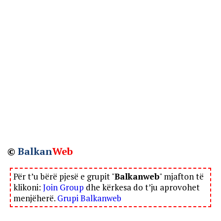
©
Balkan
Web
Për t’u bërë pjesë e grupit "
Balkanweb
" mjafton të
klikoni:
Join Group
dhe kërkesa do t’ju aprovohet
menjëherë.
Grupi Balkanweb