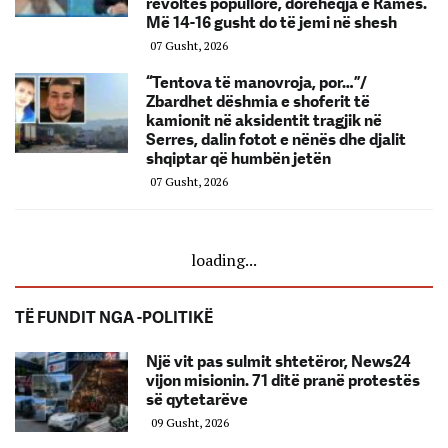
revoltës popullore, dorëheqja e Ramës.
Më 14-16 gusht do të jemi në shesh
07 Gusht, 2026
“Tentova të manovroja, por…”/
Zbardhet dëshmia e shoferit të
kamionit në aksidentit tragjik në
Serres, dalin fotot e nënës dhe djalit
shqiptar që humbën jetën
07 Gusht, 2026
loading...
TË FUNDIT NGA -POLITIKË
Një vit pas sulmit shtetëror, News24
vijon misionin. 71 ditë pranë protestës
së qytetarëve
09 Gusht, 2026