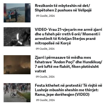
Rrezikonin të mbyteshin në det/
Shpëtohen 2 pushues në Velipojë
09 Gusht, 2026
VIDEO- Vrau 21-vjeçarin me armë zjarri
dhe u fsheh për rreth 6 orë/ Momenti i
arrestimit të Kristjan Sterjos pranë
mitropolisë në Korçë
09 Gusht, 2026
Zjarri i përmasave të mëdha mes
fshatrave “Andon Poçi” dhe Hundëkuq/
7 orë luftë me flakët, fiken plotësisht
vatrat
09 Gusht, 2026
Festa kthehet në protestë/ Të rinjtë në
Lushnje mbushin sheshin me thirrjet:
Rama, jepe dorëheqjen (VIDEO)
09 Gusht, 2026