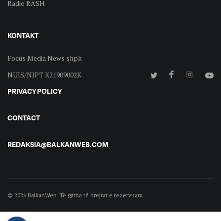
Radio RASH
KONTAKT
Focus Media News shpk
NUIS/NIPT K21909002K
PRIVACY POLICY
CONTACT
REDAKSIA@BALKANWEB.COM
© 2026 BalkanWeb. Të gjitha të drejtat e rezervuara.