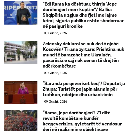
“Edi Rama ka dështuar, thirrja ‘Jepe
dorëheqjen’ merr kuptim”/ Balliu:
Shqipëria u zgjua dhe fjeti me lajme
krimi, siguria publike është shndërruar
në pasiguri kronike
09 Gusht, 2026
Zelensky deklaroi se nuk do të njohë
Kosovën/ Tirana zyrtare: Prishtina nuk
mund të barazohet me Ukrainën,
pavarësia e saj nuk cenon të drejtën
ndërkombëtare
09 Gusht, 2026
“Saranda po qeveriset keq”/ Deputetja
Zhupa: Turistët po japin alarmin për
trafikun, ndotjen dhe urbanizimin
09 Gusht, 2026
“Rama, jepe dorëheqjen”! 71 ditë
revoltë kombëtare kundër
keqqeverisjes, qytetarët të vendosur
deri në realizimin e objektivave