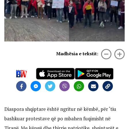
Madhësia e tekstit:
Diaspora shqiptare është ngritur në këmbë, për ‘tiu
bashkuar protestave që po mbahen fuqimisht në
Tiranë. Me këngë dhe thirrje patriotike, shqiptarët e