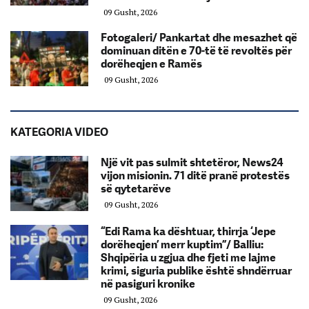
09 Gusht, 2026
Fotogaleri/ Pankartat dhe mesazhet që
dominuan ditën e 70-të të revoltës për
dorëheqjen e Ramës
09 Gusht, 2026
KATEGORIA VIDEO
Një vit pas sulmit shtetëror, News24
vijon misionin. 71 ditë pranë protestës
së qytetarëve
09 Gusht, 2026
“Edi Rama ka dështuar, thirrja ‘Jepe
dorëheqjen’ merr kuptim”/ Balliu:
Shqipëria u zgjua dhe fjeti me lajme
krimi, siguria publike është shndërruar
në pasiguri kronike
09 Gusht, 2026