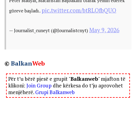
Péter Madyar, Macaristan Başbakanı olarak yemin ederek
pic.twitter.com/btRLOfbQUO
göreve başladı..
May 9, 2026
— Journalist_cuneyt (@Journalistcnyt)
©
Balkan
Web
Për t’u bërë pjesë e grupit "
Balkanweb
" mjafton të
klikoni:
Join Group
dhe kërkesa do t’ju aprovohet
menjëherë.
Grupi Balkanweb