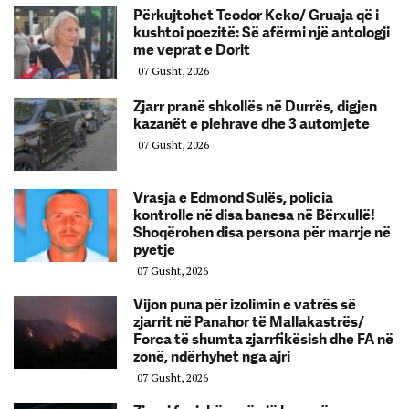
Përkujtohet Teodor Keko/ Gruaja që i
kushtoi poezitë: Së afërmi një antologji
me veprat e Dorit
07 Gusht, 2026
Zjarr pranë shkollës në Durrës, digjen
kazanët e plehrave dhe 3 automjete
07 Gusht, 2026
Vrasja e Edmond Sulës, policia
kontrolle në disa banesa në Bërxullë!
Shoqërohen disa persona për marrje në
pyetje
07 Gusht, 2026
Vijon puna për izolimin e vatrës së
zjarrit në Panahor të Mallakastrës/
Forca të shumta zjarrfikësish dhe FA në
zonë, ndërhyhet nga ajri
07 Gusht, 2026