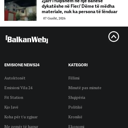
Zjarr i fuqishëm në një banesë
dykatëshe në Fier/ Dëme të mëdha
materiale, nuk ka persona të lënduar
07 Gusht, 2026
EMISIONE NEWS24
KATEGORI
Autoktonët
Fillimi
Emisioni Vila 24
Minutë pas minute
Fit Station
Shqipëria
Kjo Javë
Politikë
Koha për t'u zgjuar
Kronikë
Me zemër të hapur
Ekonomi