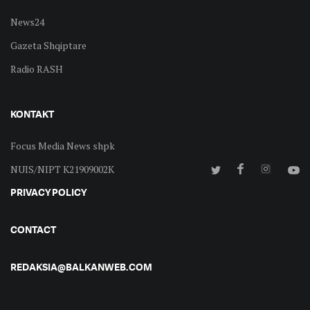
News24
Gazeta Shqiptare
Radio RASH
KONTAKT
Focus Media News shpk
NUIS/NIPT K21909002K
PRIVACY POLICY
CONTACT
REDAKSIA@BALKANWEB.COM