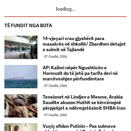
loading...
TË FUNDIT NGA BOTA
14-vjeçari vrau gjyshërit para
masakrës në shkollë/ Zbardhen detajet
e sulmit në Tajlandë
07 Gusht, 2026
AP: Kalimi nëpër Ngushticën e
Hormuzit do të jetë pa tarifa deri në
marrëveshjen përfundimtare
07 Gusht, 2026
Tensionet në Lindjen e Mesme, Arabia
Saudite akuzon Huthit se kërcënojnë
përpjekjet e ndërmjetësimit SHBA-Iran
07 Gusht, 2026
Vuçiç sfidon Putinin – Pas sulmeve