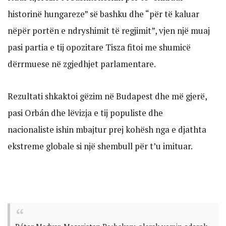
historinë hungareze” së bashku dhe “për të kaluar
nëpër portën e ndryshimit të regjimit”, vjen një muaj
pasi partia e tij opozitare Tisza fitoi me shumicë
dërrmuese në zgjedhjet parlamentare.
Rezultati shkaktoi gëzim në Budapest dhe më gjerë,
pasi Orbán dhe lëvizja e tij populiste dhe
nacionaliste ishin mbajtur prej kohësh nga e djathta
ekstreme globale si një shembull për t’u imituar.