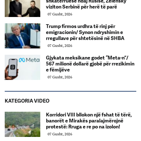
shkatërruese ndaj Rusisë, Zelensky
viziton Serbinë për herë të parë
07 Gusht, 2026
Trump firmos urdhra të rinj për
emigracionin/ Synon ndryshimin e
rregullave për shtetësinë në SHBA
07 Gusht, 2026
Gjykata meksikane godet “Meta-n”/
567 milionë dollarë gjobë për rrezikimin
e fëmijëve
07 Gusht, 2026
KATEGORIA VIDEO
Korridori VIII bllokon një fshat të tërë,
banorët e Mirakës paralajmërojnë
protestë: Rruga e re po na izolon!
07 Gusht, 2026