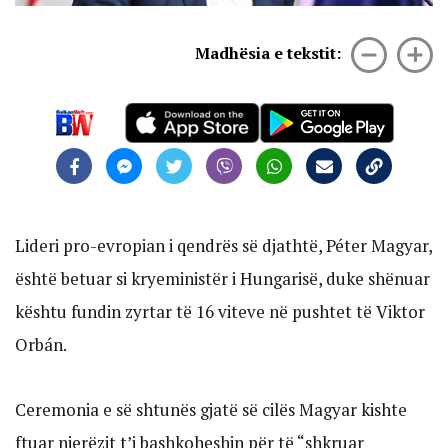
Madhësia e tekstit:
Lideri pro-evropian i qendrës së djathtë, Péter Magyar,
është betuar si kryeministër i Hungarisë, duke shënuar
kështu fundin zyrtar të 16 viteve në pushtet të Viktor
Orbán.
Ceremonia e së shtunës gjatë së cilës Magyar kishte
ftuar njerëzit t’i bashkoheshin për të “shkruar