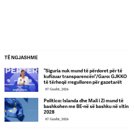
TË NGJASHME
“Siguria nuk mund të përdoret për të
kufizuar transparencën”/Garo: GJKKO
të tërheqë rregulloren për gazetarët
07 Gusht, 2026
Politico: Islanda dhe Mali i Zi mund të
bashkohen me BE-në së bashku në vitin
2028
07 Gusht, 2026