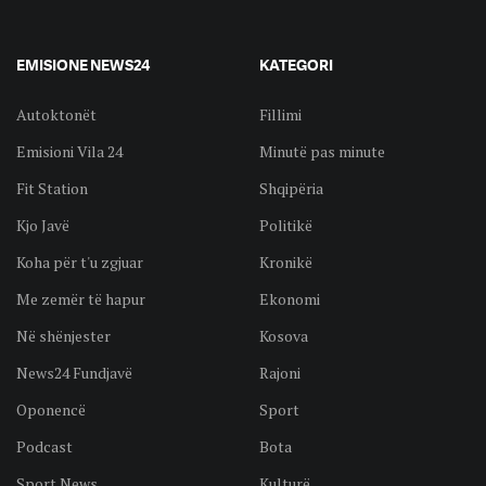
EMISIONE NEWS24
KATEGORI
Autoktonët
Fillimi
Emisioni Vila 24
Minutë pas minute
Fit Station
Shqipëria
Kjo Javë
Politikë
Koha për t'u zgjuar
Kronikë
Me zemër të hapur
Ekonomi
Në shënjester
Kosova
News24 Fundjavë
Rajoni
Oponencë
Sport
Podcast
Bota
Sport News
Kulturë