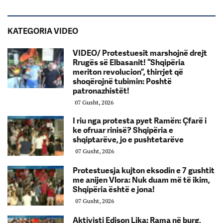
KATEGORIA VIDEO
VIDEO/ Protestuesit marshojnë drejt
Rrugës së Elbasanit! “Shqipëria
meriton revolucion”, thirrjet që
shoqërojnë tubimin: Poshtë
patronazhistët!
07 Gusht, 2026
I riu nga protesta pyet Ramën: Çfarë i
ke ofruar rinisë? Shqipëria e
shqiptarëve, jo e pushtetarëve
07 Gusht, 2026
Protestuesja kujton eksodin e 7 gushtit
me anijen Vlora: Nuk duam më të ikim,
Shqipëria është e jona!
07 Gusht, 2026
Aktivisti Edison Lika: Rama në burg,