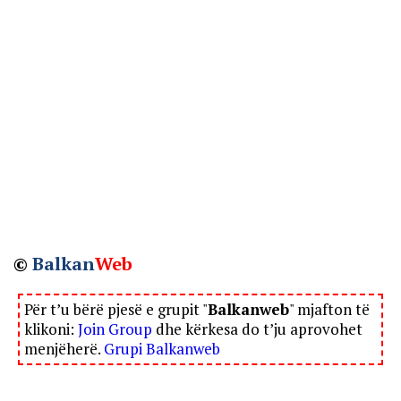
©
Balkan
Web
Për t’u bërë pjesë e grupit "
Balkanweb
" mjafton të
klikoni:
Join Group
dhe kërkesa do t’ju aprovohet
menjëherë.
Grupi Balkanweb