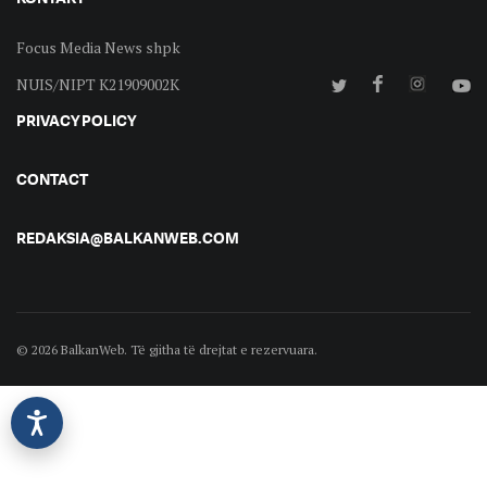
Focus Media News shpk
NUIS/NIPT K21909002K
PRIVACY POLICY
CONTACT
REDAKSIA@BALKANWEB.COM
© 2026 BalkanWeb. Të gjitha të drejtat e rezervuara.
©