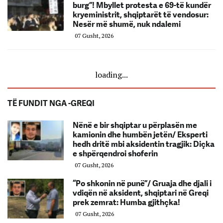
burg”! Mbyllet protesta e 69-të kundër
kryeministrit, shqiptarët të vendosur:
Nesër më shumë, nuk ndalemi
07 Gusht, 2026
loading...
TË FUNDIT NGA -GREQI
Nënë e bir shqiptar u përplasën me
kamionin dhe humbën jetën/ Eksperti
hedh dritë mbi aksidentin tragjik: Diçka
e shpërqendroi shoferin
07 Gusht, 2026
“Po shkonin në punë”/ Gruaja dhe djali i
vdiqën në aksident, shqiptari në Greqi
prek zemrat: Humba gjithçka!
07 Gusht, 2026