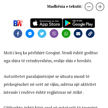
Madhësia e tekstit:
Moti i keq ka përfshirë Greqinë. Vendi është goditur
nga shira të rrëmbyeshëm, reshje shiu e breshër.
Autoritetet paralajmërojnë se situata mund të
përkeqësohet në orët në vijim, ndërsa një aktivitet
intensiv i rrufeve është regjistruar në Atikë .
Gjithashtu është bërë apel që qytetarët të tregojnë