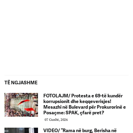
TË NGJASHME
FOTOLAJM/ Protesta e 69-të kundër
korrupsionit dhe keqqeverisjes!
Mesazhi në Bulevard për Prokurorinë e
Posaçme: SPAK, çfarë pret?
07 Gusht, 2026
VIDEO/ “Rama në burg, Berisha në