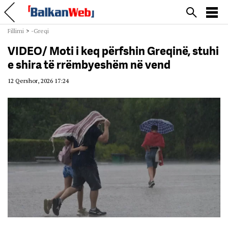
Fillimi
>
-Greqi
VIDEO/ Moti i keq përfshin Greqinë, stuhi
e shira të rrëmbyeshëm në vend
12 Qershor, 2026 17:24