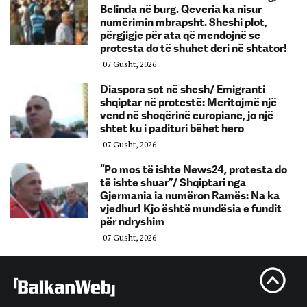
Belinda në burg. Qeveria ka nisur
numërimin mbrapsht. Sheshi plot,
përgjigje për ata që mendojnë se
protesta do të shuhet deri në shtator!
07 Gusht, 2026
Diaspora sot në shesh/ Emigranti
shqiptar në protestë: Meritojmë një
vend në shoqërinë europiane, jo një
shtet ku i padituri bëhet hero
07 Gusht, 2026
“Po mos të ishte News24, protesta do
të ishte shuar”/ Shqiptari nga
Gjermania ia numëron Ramës: Na ka
vjedhur! Kjo është mundësia e fundit
për ndryshim
07 Gusht, 2026