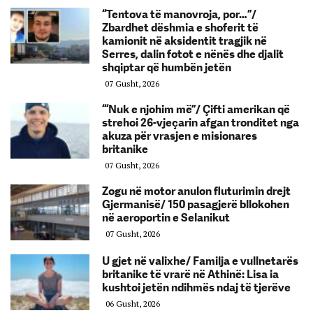
“Tentova të manovroja, por…”/
Zbardhet dëshmia e shoferit të
kamionit në aksidentit tragjik në
Serres, dalin fotot e nënës dhe djalit
shqiptar që humbën jetën
07 Gusht, 2026
“‘Nuk e njohim më”/ Çifti amerikan që
strehoi 26-vjeçarin afgan tronditet nga
akuza për vrasjen e misionares
britanike
07 Gusht, 2026
Zogu në motor anulon fluturimin drejt
Gjermanisë/ 150 pasagjerë bllokohen
në aeroportin e Selanikut
07 Gusht, 2026
U gjet në valixhe/ Familja e vullnetarës
britanike të vrarë në Athinë: Lisa ia
kushtoi jetën ndihmës ndaj të tjerëve
06 Gusht, 2026